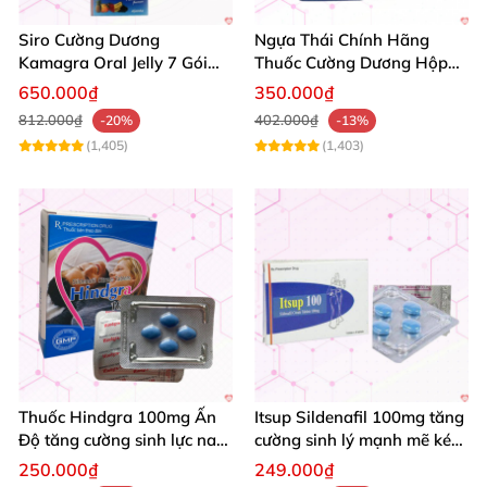
Siro Cường Dương
Ngựa Thái Chính Hãng
Kamagra Oral Jelly 7 Gói
Thuốc Cường Dương Hộp
Hương Trái Cây Tăng
10 Viên Kéo Dài Thời Gian
650.000₫
350.000₫
Cường Sinh Lực
812.000₫
402.000₫
-20%
-13%
(1,405)
(1,403)
Thuốc Hindgra 100mg Ấn
Itsup Sildenafil 100mg tăng
Độ tăng cường sinh lực nam
cường sinh lý mạnh mẽ kéo
chống xuất tinh sớm mua
dài thời gian nam
250.000₫
249.000₫
ngay