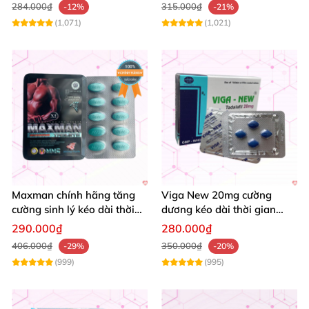
284.000₫
315.000₫
-12%
-21%
(1,071)
(1,021)
Maxman chính hãng tăng
Viga New 20mg cường
cường sinh lý kéo dài thời
dương kéo dài thời gian
gian chống xuất tinh sớm
tăng khoái cảm hộp 4 viên
290.000₫
280.000₫
hộp 10 viên
406.000₫
350.000₫
-29%
-20%
(999)
(995)