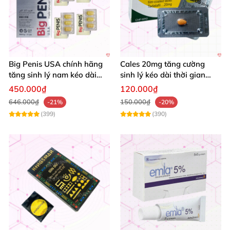
Big Penis USA chính hãng
Cales 20mg tăng cường
tăng sinh lý nam kéo dài
sinh lý kéo dài thời gian
thời gian cường dương hộp
quan hệ chống xuất tinh
450.000₫
120.000₫
12 viên
sớm
646.000₫
150.000₫
-21%
-20%
(399)
(390)