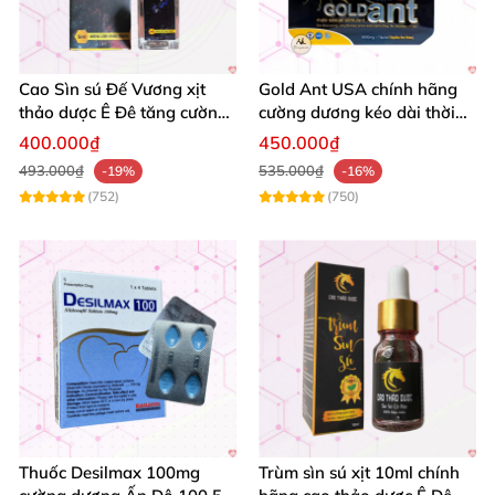
Cao Sìn sú Đế Vương xịt
Gold Ant USA chính hãng
thảo dược Ê Đê tăng cường
cường dương kéo dài thời
bản lĩnh nam
gian - Kiến Vàng Đen Tây
400.000₫
450.000₫
Tạng
493.000₫
535.000₫
-19%
-16%
(752)
(750)
Thuốc Desilmax 100mg
Trùm sìn sú xịt 10ml chính