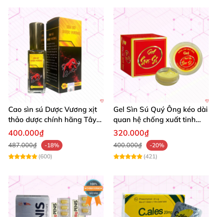
Cao sìn sú Dược Vương xịt
Gel Sìn Sú Quý Ông kéo dài
thảo dược chính hãng Tây
quan hệ chống xuất tinh
Nguyên tốt nhất
nhanh
400.000₫
320.000₫
487.000₫
400.000₫
-18%
-20%
(600)
(421)