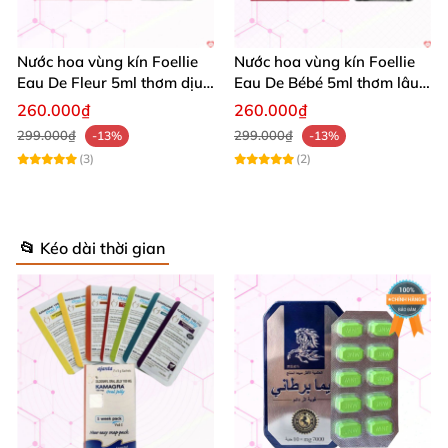
Nước hoa vùng kín Foellie
Nước hoa vùng kín Foellie
Eau De Fleur 5ml thơm dịu
Eau De Bébé 5ml thơm lâu
ngọt an toàn
an toàn
260.000₫
260.000₫
299.000₫
299.000₫
-13%
-13%
(3)
(2)
📂 Kéo dài thời gian