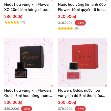
Nước hoa vùng kín Flower
Nước hoa vùng kín anh đào
XO 10ml làm hồng cô bé
Flower 10ml quyến rũ làm
thơm dịu ngọt
hồng
230.000₫
220.000₫
(39)
318.000₫
-31%
(35)
Nước hoa vùng kín Flowers
Flowers Oddis nước hoa
Oddis 5ml hoa hồng thơm
vùng kín đỏ 5ml thơm lâu
lâu quyến rũ
hương Violet quyến rũ
200.000₫
200.000₫
320.000₫
378.000₫
-38%
-47%