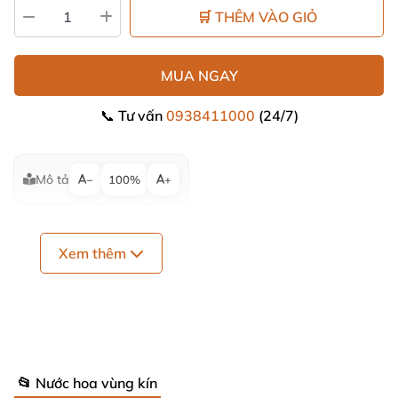
🛒 THÊM VÀO GIỎ
MUA NGAY
📞 Tư vấn
0938411000
(24/7)
Mô tả
−
100%
+
Xem thêm
📂 Nước hoa vùng kín