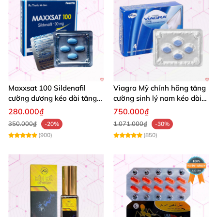
Maxxsat 100 Sildenafil
Viagra Mỹ chính hãng tăng
cường dương kéo dài tăng
cường sinh lý nam kéo dài
cường sinh lý nam
quan hệ
280.000₫
750.000₫
350.000₫
1.071.000₫
-20%
-30%
(900)
(850)