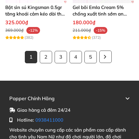
Bột sìn sú Kingsman 0.5gr
Gel bôi Emla Cream 5%
tăng khoái cảm kéo dài thời
chống xuất tinh sớm an
gian quan hệ
toàn hiệu quả 5g
325.000₫
180.000₫
369.000₫
211.000₫
-12%
-15%
(382)
(372)
1
2
3
4
5
Popper Chính Hãng
Giao hàng cả đêm 24/24
Hotline:
0938411000
Website chuyên cung cấp các sản phẩm cao cấp dành
cho tình yêu Nam Nữ như đồ chơi người lớn, đồ chơi