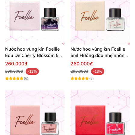
Nước hoa vùng kín Foellie
Nước hoa vùng kín Foellie
Eau De Cherry Blossom 5ml
5ml Hương đào nhẹ nhàng
thơm lâu
Tự tin quyến rũ
260.000₫
260.000₫
299.000₫
299.000₫
-13%
-13%
(6)
(3)