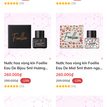
(29)
(28)
Nước hoa vùng kín Foellie
Nước hoa vùng kín Foellie
Eau De Bijou 5ml Hương
Eau De Miel 5ml thơm ngọt
quyến rũ Khỏe mạnh
giữ hạnh phúc
260.000₫
260.000₫
299.000₫
299.000₫
-13%
-13%
(10)
(10)