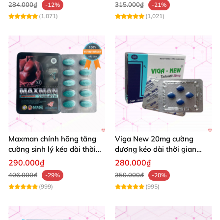
284.000₫
315.000₫
-12%
-21%
(1,071)
(1,021)
Maxman chính hãng tăng
Viga New 20mg cường
cường sinh lý kéo dài thời
dương kéo dài thời gian
gian chống xuất tinh sớm
tăng khoái cảm hộp 4 viên
290.000₫
280.000₫
hộp 10 viên
406.000₫
350.000₫
-29%
-20%
(999)
(995)