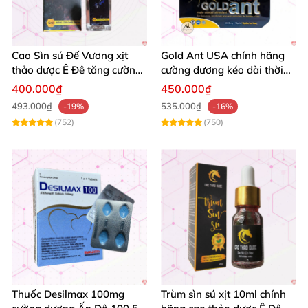
Cao Sìn sú Đế Vương xịt
Gold Ant USA chính hãng
thảo dược Ê Đê tăng cường
cường dương kéo dài thời
bản lĩnh nam
gian - Kiến Vàng Đen Tây
400.000₫
450.000₫
Tạng
493.000₫
535.000₫
-19%
-16%
(752)
(750)
Thuốc Desilmax 100mg
Trùm sìn sú xịt 10ml chính