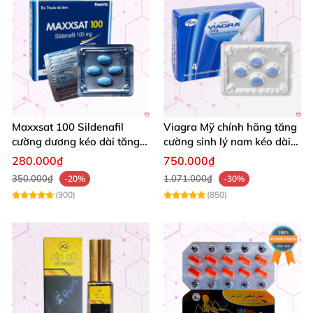
Maxxsat 100 Sildenafil
Viagra Mỹ chính hãng tăng
cường dương kéo dài tăng
cường sinh lý nam kéo dài
cường sinh lý nam
quan hệ
280.000₫
750.000₫
350.000₫
1.071.000₫
-20%
-30%
(900)
(850)