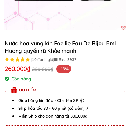
Nước hoa vùng kín Foellie Eau De Bijou 5ml
Hương quyến rũ Khỏe mạnh
|
10 đánh giá
|
Sku:
3937
260.000₫
299.000₫
-13%
Còn hàng
ƯU ĐIỂM
Giao hàng kín đáo - Che tên SP 📦
Ship hỏa tốc 30 - 60 phút (cả đêm) ⚡
Miễn Ship cho đơn hàng từ 300.000đ