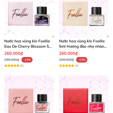
Nước hoa vùng kín Foellie
Nước hoa vùng kín Foellie
Eau De Cherry Blossom 5ml
5ml Hương đào nhẹ nhàng
thơm lâu
Tự tin quyến rũ
260.000₫
260.000₫
299.000₫
299.000₫
-13%
-13%
(6)
(3)