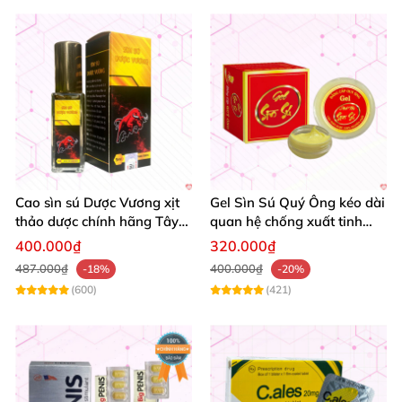
Cao sìn sú Dược Vương xịt
Gel Sìn Sú Quý Ông kéo dài
thảo dược chính hãng Tây
quan hệ chống xuất tinh
Nguyên tốt nhất
nhanh
400.000₫
320.000₫
487.000₫
400.000₫
-18%
-20%
(600)
(421)