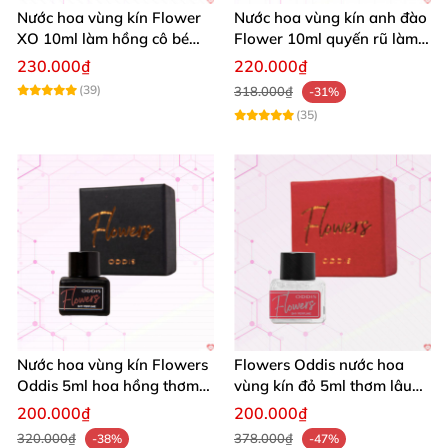
Nước hoa vùng kín Flower
Nước hoa vùng kín anh đào
XO 10ml làm hồng cô bé
Flower 10ml quyến rũ làm
thơm dịu ngọt
hồng
230.000₫
220.000₫
(39)
318.000₫
-31%
(35)
Nước hoa vùng kín Flowers
Flowers Oddis nước hoa
Oddis 5ml hoa hồng thơm
vùng kín đỏ 5ml thơm lâu
lâu quyến rũ
hương Violet quyến rũ
200.000₫
200.000₫
320.000₫
378.000₫
-38%
-47%