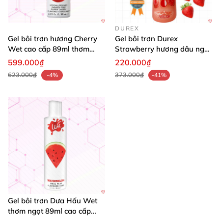
DUREX
Gel bôi trơn hương Cherry
Gel bôi trơn Durex
Wet cao cấp 89ml thơm
Strawberry hương dâu ngọt
ngọt USA
mát, kích thích yêu
599.000₫
220.000₫
623.000₫
373.000₫
-4%
-41%
Gel bôi trơn Dưa Hấu Wet
thơm ngọt 89ml cao cấp