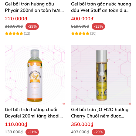
Gel bôi trơn hương dâu
Gel bôi trơn gốc nước hương
Phyair 200ml an toàn hưng
dâu Wet Stuff an toàn dịu
phấn lâu bền
nhẹ
220.000₫
400.000₫
310.000₫
519.000₫
-29%
-23%
(12)
(10)
Gel bôi trơn hương chuối
Gel bôi trơn JO H2O hương
Boyafei 200ml tăng khoái
Cherry Chuối nếm được
cảm
tăng khoái cảm 30ml
110.000₫
350.000₫
139.000₫
493.000₫
-21%
-29%