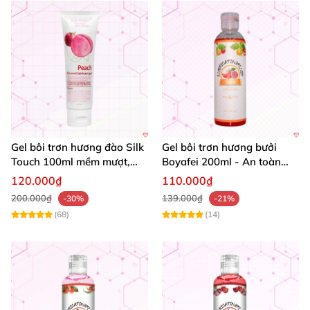
Gel bôi trơn hương đào Silk
Gel bôi trơn hương bưởi
Touch 100ml mềm mượt,
Boyafei 200ml - An toàn
quyến rũ
mượt mà dễ dùng
120.000₫
110.000₫
200.000₫
139.000₫
-30%
-21%
(68)
(14)