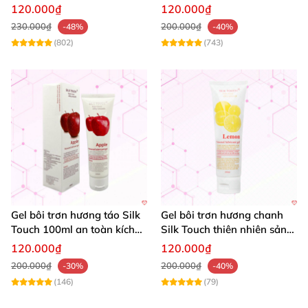
tăng khoái cảm
Khoái Cảm
120.000₫
120.000₫
230.000₫
200.000₫
-48%
-40%
(802)
(743)
Gel bôi trơn hương táo Silk
Gel bôi trơn hương chanh
Touch 100ml an toàn kích
Silk Touch thiên nhiên sảng
thích yêu
khoái 100ml
120.000₫
120.000₫
200.000₫
200.000₫
-30%
-40%
(146)
(79)