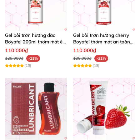
Gel bôi trơn hương đào
Gel bôi trơn hương cherry
Boyafei 200ml thơm mát êm
Boyafei thơm mát an toàn
dịu an toàn
200ml
110.000₫
110.000₫
139.000₫
139.000₫
-21%
-21%
(13)
(13)