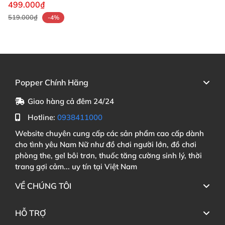
USA
499.000₫
519.000₫
-4%
Popper Chính Hãng
Giao hàng cả đêm 24/24
Hotline:
0938411000
Website chuyên cung cấp các sản phẩm cao cấp dành
cho tình yêu Nam Nữ như đồ chơi người lớn, đồ chơi
phòng the, gel bôi trơn, thuốc tăng cường sinh lý, thời
trang gợi cảm... uy tín tại Việt Nam
VỀ CHÚNG TÔI
HỖ TRỢ