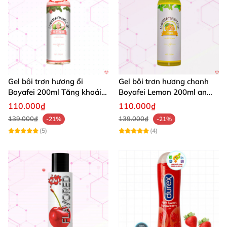
Gel bôi trơn hương ổi
Gel bôi trơn hương chanh
Boyafei 200ml Tăng khoái
Boyafei Lemon 200ml an
cảm, an toàn
toàn thơm mát
110.000₫
110.000₫
139.000₫
139.000₫
-21%
-21%
(5)
(4)