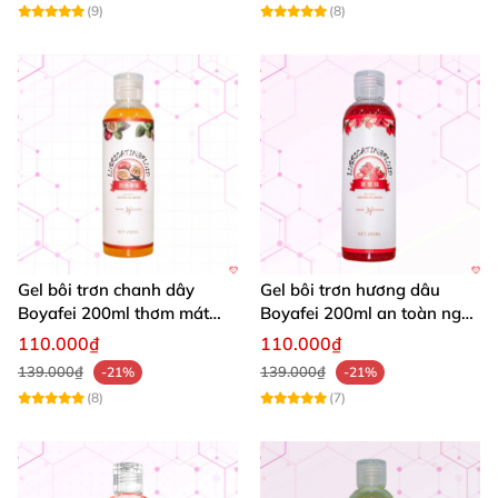
(9)
(8)
Gel bôi trơn chanh dây
Gel bôi trơn hương dâu
Boyafei 200ml thơm mát
Boyafei 200ml an toàn ngọt
kích thích mua
ngào kích thích
110.000₫
110.000₫
139.000₫
139.000₫
-21%
-21%
(8)
(7)