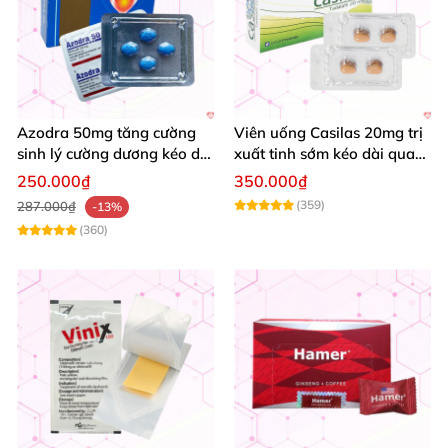
Azodra 50mg tăng cường
Viên uống Casilas 20mg trị
sinh lý cường dương kéo dài
xuất tinh sớm kéo dài quan
quan hệ an toàn
hệ an toàn hiệu quả
250.000₫
350.000₫
(359)
287.000₫
-13%
(360)