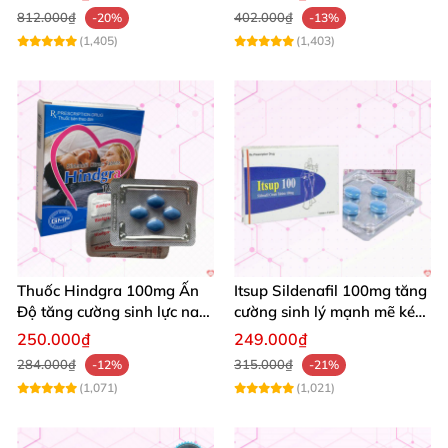
Cường Sinh Lực
812.000₫
402.000₫
-20%
-13%
(1,405)
(1,403)
Thuốc Hindgra 100mg Ấn
Itsup Sildenafil 100mg tăng
Độ tăng cường sinh lực nam
cường sinh lý mạnh mẽ kéo
chống xuất tinh sớm mua
dài thời gian nam
250.000₫
249.000₫
ngay
284.000₫
315.000₫
-12%
-21%
(1,071)
(1,021)