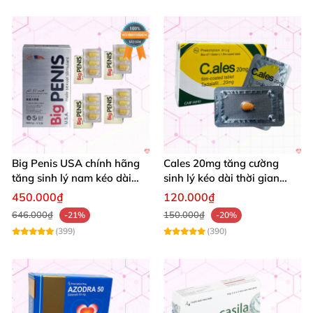
Big Penis USA chính hãng
Cales 20mg tăng cường
tăng sinh lý nam kéo dài
sinh lý kéo dài thời gian
thời gian cường dương hộp
quan hệ chống xuất tinh
450.000₫
120.000₫
12 viên
sớm
646.000₫
150.000₫
-21%
-20%
(399)
(390)