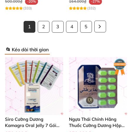
500.000₫
164.000₫
-20%
-27%
(333)
(332)
1
2
3
4
5
📂 Kéo dài thời gian
Siro Cường Dương
Ngựa Thái Chính Hãng
Kamagra Oral Jelly 7 Gói
Thuốc Cường Dương Hộp
Hương Trái Cây Tăng
10 Viên Kéo Dài Thời Gian