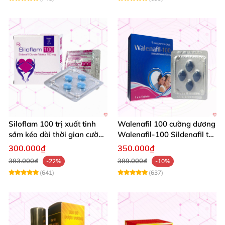
Siloflam 100 trị xuất tinh
Walenafil 100 cường dương
sớm kéo dài thời gian cường
Walenafil-100 Sildenafil trị
dương Nam giới
xuất tinh sớm tăng sinh lý
300.000₫
350.000₫
kéo dài thời gian
383.000₫
389.000₫
-22%
-10%
(641)
(637)