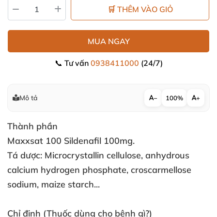
🛒 THÊM VÀO GIỎ
MUA NGAY
📞 Tư vấn
0938411000
(24/7)
Mô tả
−
100%
+
Thành phần
Maxxsat 100 Sildenafil 100mg.
Tá dược: Microcrystallin cellulose
, anhydrous
calcium hydrogen phosphate
, croscarmellose
sodium
, maize starch...
Chỉ định
(Thuốc dùng cho bệnh gì?)