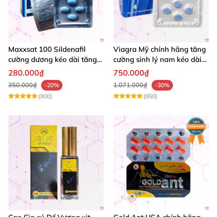
Maxxsat 100 Sildenafil
Viagra Mỹ chính hãng tăng
cường dương kéo dài tăng
cường sinh lý nam kéo dài
cường sinh lý nam
quan hệ
280.000₫
750.000₫
350.000₫
1.071.000₫
-20%
-30%
(900)
(850)