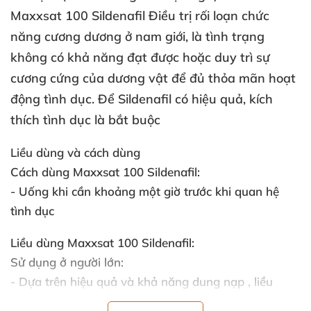
Maxxsat 100 Sildenafil Điều trị rối loạn chức
năng cương dương ở nam giới
, là tình trạng
không có khả năng đạt
được
hoặc duy trì sự
cương cứng
của dương vật
để đủ thỏa mãn hoạt
động tình dục
. Để Sildenafil có hiệu quả
, kích
thích tình dục là bắt buộc
Liều dùng
và cách dùng
Cách dùng Maxxsat 100 Sildenafil:
- Uống khi cần khoảng một giờ trước khi quan hệ
tình dục
Liều dùng Maxxsat 100 Sildenafil:
Sử dụng ở người lớn:
- Dựa trên hiệu quả
và khả năng dung nạp
, liều
sildenafil
có thể
được tăng
lên đến 100mg
hoặc giảm