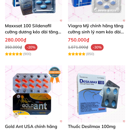
Maxxsat 100 Sildenafil
Viagra Mỹ chính hãng tăng
cường dương kéo dài tăng
cường sinh lý nam kéo dài
cường sinh lý nam
quan hệ
280.000₫
750.000₫
350.000₫
1.071.000₫
-20%
-30%
(900)
(850)
Gold Ant USA chính hãng
Thuốc Desilmax 100mg