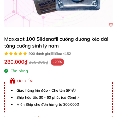
Maxxsat 100 Sildenafil cường dương kéo dài
tăng cường sinh lý nam
|
900 đánh giá
|
Sku:
4152
280.000₫
350.000₫
-20%
Còn hàng
ƯU ĐIỂM
Giao hàng kín đáo - Che tên SP 📦
Ship hỏa tốc 30 - 60 phút (cả đêm) ⚡
Miễn Ship cho đơn hàng từ 300.000đ