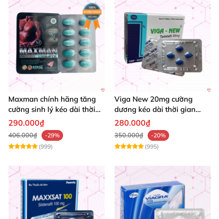
Maxman chính hãng tăng
Viga New 20mg cường
cường sinh lý kéo dài thời
dương kéo dài thời gian
gian chống xuất tinh sớm
tăng khoái cảm hộp 4 viên
290.000₫
280.000₫
hộp 10 viên
406.000₫
350.000₫
-29%
-20%
(999)
(995)