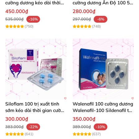
cường dương kéo dài thời
cường dương Ấn Độ 100 50
gian - Kiến Vàng Đen Tây
mg tăng sinh lý tốt nhất
450.000₫
280.000₫
Tạng
535.000₫
297.000₫
-16%
-6%
(750)
(748)
Siloflam 100 trị xuất tinh
Walenafil 100 cường dương
sớm kéo dài thời gian cường
Walenafil-100 Sildenafil trị
dương Nam giới
xuất tinh sớm tăng sinh lý
300.000₫
350.000₫
kéo dài thời gian
383.000₫
389.000₫
-22%
-10%
(641)
(637)