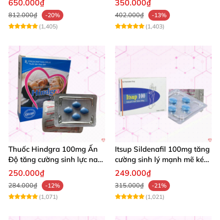
650.000₫
350.000₫
Cường Sinh Lực
812.000₫
402.000₫
-20%
-13%
(1,405)
(1,403)
Thuốc Hindgra 100mg Ấn
Itsup Sildenafil 100mg tăng
Độ tăng cường sinh lực nam
cường sinh lý mạnh mẽ kéo
chống xuất tinh sớm mua
dài thời gian nam
250.000₫
249.000₫
ngay
284.000₫
315.000₫
-12%
-21%
(1,071)
(1,021)