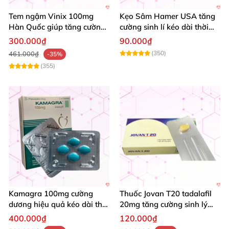
Tem ngậm Vinix 100mg
Kẹo Sâm Hamer USA tăng
Hàn Quốc giúp tăng cường
cường sinh lí kéo dài thời
sinh lý mạnh mẽ kéo dài
gian quan hệ chính hãng
300.000₫
90.000₫
bền
(350)
461.000₫
-35%
(355)
Kamagra 100mg cường
Thuốc Jovan T20 tadalafil
dương hiệu quả kéo dài thời
20mg tăng cường sinh lý
gian quan hệ nhanh
kéo dài quan hệ hiệu quả
400.000₫
120.000₫