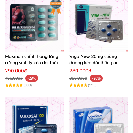
Maxman chính hãng tăng
Viga New 20mg cường
cường sinh lý kéo dài thời
dương kéo dài thời gian
gian chống xuất tinh sớm
tăng khoái cảm hộp 4 viên
290.000₫
280.000₫
hộp 10 viên
406.000₫
350.000₫
-29%
-20%
(999)
(995)