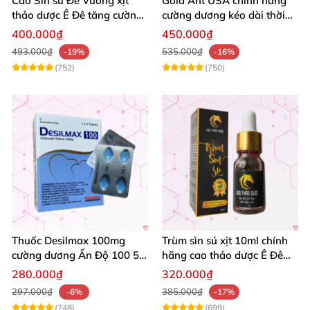
Cao Sìn sú Đế Vương xịt
Gold Ant USA chính hãng
thảo dược Ê Đê tăng cường
cường dương kéo dài thời
bản lĩnh nam
gian - Kiến Vàng Đen Tây
400.000₫
450.000₫
Tạng
493.000₫
535.000₫
-19%
-16%
(752)
(750)
Thuốc Desilmax 100mg
Trùm sìn sú xịt 10ml chính
cường dương Ấn Độ 100 50
hãng cao thảo dược Ê Đê
mg tăng sinh lý tốt nhất
kéo dài QT
280.000₫
320.000₫
297.000₫
385.000₫
-6%
-17%
(748)
(699)