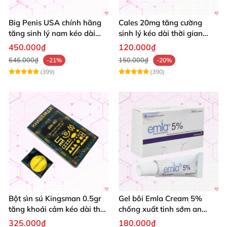
Big Penis USA chính hãng
Cales 20mg tăng cường
tăng sinh lý nam kéo dài
sinh lý kéo dài thời gian
thời gian cường dương hộp
quan hệ chống xuất tinh
450.000₫
120.000₫
12 viên
sớm
646.000₫
150.000₫
-21%
-20%
(399)
(390)
Bột sìn sú Kingsman 0.5gr
Gel bôi Emla Cream 5%
tăng khoái cảm kéo dài thời
chống xuất tinh sớm an
gian quan hệ
toàn hiệu quả 5g
325.000₫
180.000₫