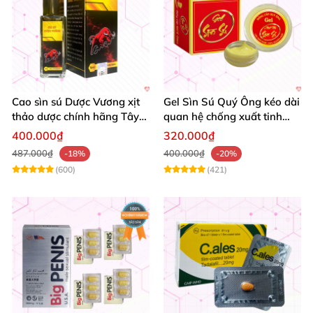
Cao sìn sú Dược Vương xịt
Gel Sìn Sú Quý Ông kéo dài
thảo dược chính hãng Tây
quan hệ chống xuất tinh
Nguyên tốt nhất
nhanh
400.000₫
320.000₫
487.000₫
400.000₫
-18%
-20%
(600)
(421)