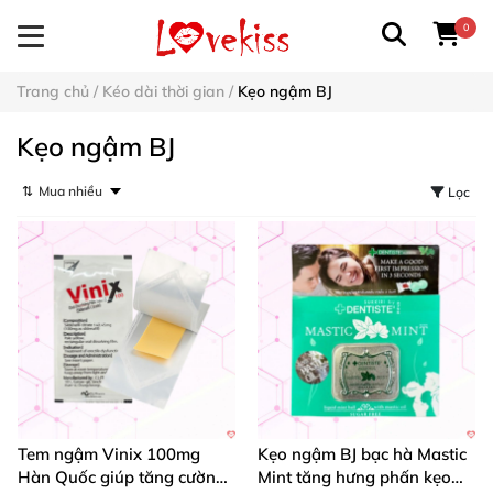
0
Trang chủ
/
Kéo dài thời gian
/
Kẹo ngậm BJ
Kẹo ngậm BJ
⇅
Lọc
Tem ngậm Vinix 100mg
Kẹo ngậm BJ bạc hà Mastic
Hàn Quốc giúp tăng cường
Mint tăng hưng phấn kẹo