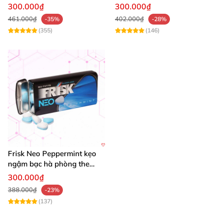
sinh lý mạnh mẽ kéo dài
tình yêu
300.000₫
300.000₫
bền
461.000₫
402.000₫
-35%
-28%
(355)
(146)
Frisk Neo Peppermint kẹo
ngậm bạc hà phòng the
Nhật hộp 50 viên
300.000₫
388.000₫
-23%
(137)