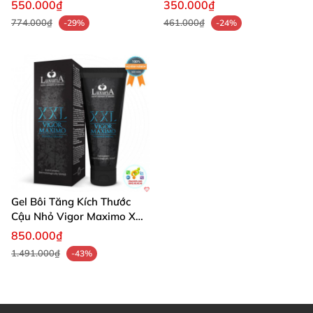
Nhiên Pháp
gian mạnh mẽ 60g
550.000₫
350.000₫
774.000₫
461.000₫
-29%
-24%
Gel Bôi Tăng Kích Thước
Cậu Nhỏ Vigor Maximo XXL
75ml
850.000₫
1.491.000₫
-43%