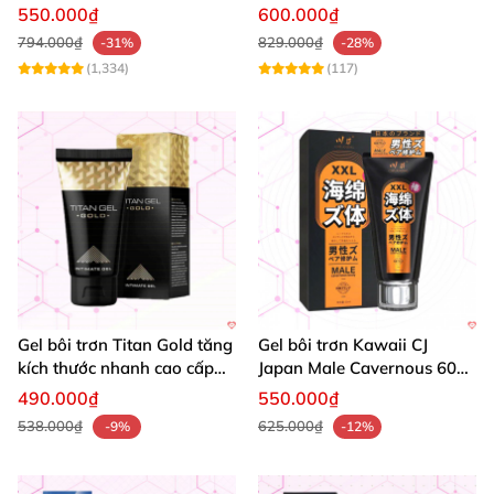
nam tự tin 50ml
nhanh chóng giảm giá
550.000₫
600.000₫
794.000₫
829.000₫
-31%
-28%
(1,334)
(117)
Gel bôi trơn Titan Gold tăng
Gel bôi trơn Kawaii CJ
kích thước nhanh cao cấp
Japan Male Cavernous 60ml
50ml an toàn hiệu quả
giúp tăng kích thước cương
490.000₫
550.000₫
mạnh
538.000₫
625.000₫
-9%
-12%