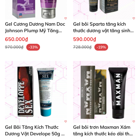
Gel Cương Dương Nam Doc
Gel bôi Sparta tăng kích
Johnson Plump Mỹ Tăng
thước dương vật tăng sinh
Cường Sinh Lý Nam
lý hiệu quả
650.000₫
590.000₫
970.000₫
728.000₫
-33%
-19%
Gel Bôi Tăng Kích Thước
Gel bôi trơn Maxman Xám
Dương Vật Develope 50g Tự
tăng kích thước kéo dài thời