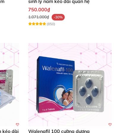
am
sinh lý nam kéo dài quan hệ
750.000₫
1.071.000₫
-30%
(850)
m kéo dài
Walenafil 100 cường dương