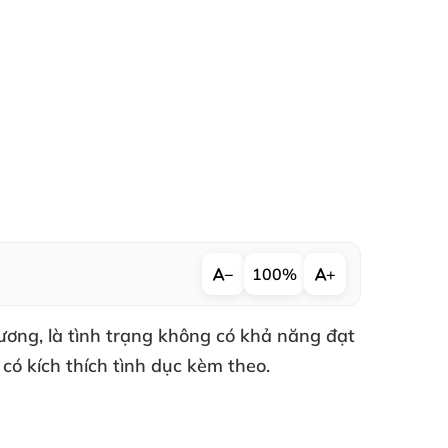
−
100%
+
dương
, là tình trạng không có khả năng đạt
i có kích thích tình dục kèm theo.