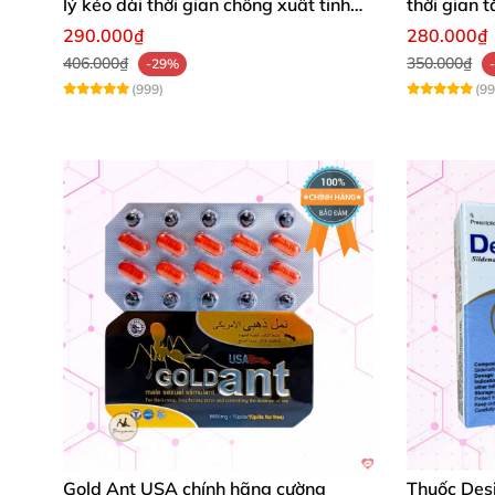
lý kéo dài thời gian chống xuất tinh
thời gian 
sớm hộp 10 viên
290.000₫
280.000₫
406.000₫
350.000₫
-29%
(999)
(99
Gold Ant USA chính hãng cường
Thuốc Des