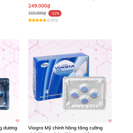
nam
249.000₫
315.000₫
-21%
(1,021)
ng dương
Viagra Mỹ chính hãng tăng cường