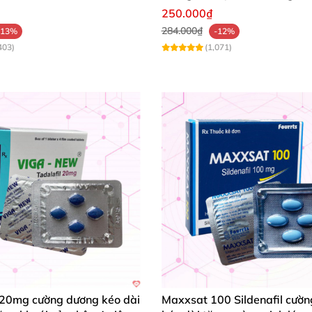
sớm mua ngay
250.000₫
284.000₫
-13%
-12%
403)
(1,071)
20mg cường dương kéo dài
Maxxsat 100 Sildenafil cườ