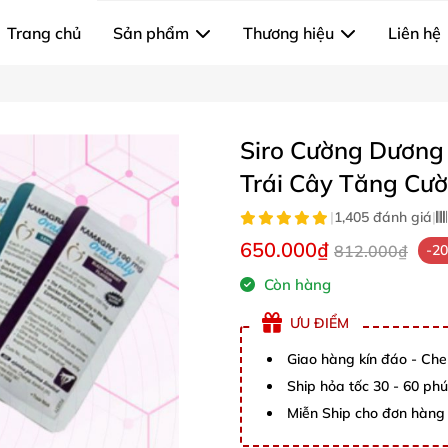
Trang chủ
Sản phẩm
Thương hiệu
Liên hệ
Siro Cường Dương 
Trái Cây Tăng Cườ
|
1,405 đánh giá
|
650.000₫
812.000₫
-2
Còn hàng
ƯU ĐIỂM
Giao hàng kín đáo - Che
Ship hỏa tốc 30 - 60 ph
Miễn Ship cho đơn hàng