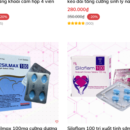
tăng khoái cảm hộp 4 viên
kéo dài tăng cường sinh lý n
280.000₫
350.000₫
-20%
-20%
5)
(900)
ilmax 100mg cường dương
Siloflam 100 trị xuất tinh sớ