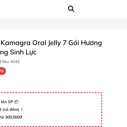
Kamagra Oral Jelly 7 Gói Hương
ng Sinh Lực
Sku:
4242
0%
 tên SP 📦
út (cả đêm) ⚡
 từ 300.000đ