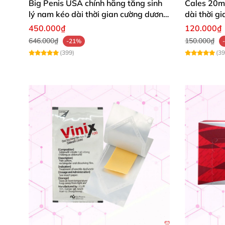
Big Penis USA chính hãng tăng sinh
Cales 20mg
lý nam kéo dài thời gian cường dương
dài thời g
hộp 12 viên
sớm
450.000₫
120.000₫
646.000₫
150.000₫
-21%
(399)
(39