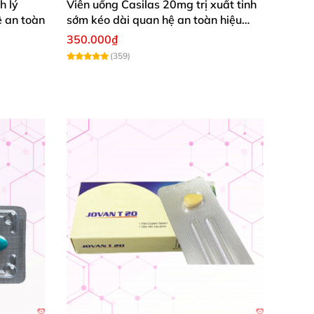
h lý
Viên uống Casilas 20mg trị xuất tinh
 an toàn
sớm kéo dài quan hệ an toàn hiệu
quả
350.000₫
(359)