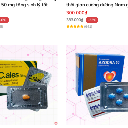
50 mg tăng sinh lý tốt
thời gian cường dương Nam g
300.000₫
383.000₫
-6%
-22%
8)
(641)