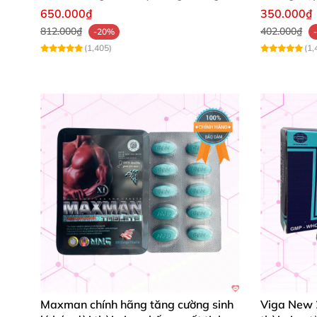
Sinh Lực
Gian
650.000₫
350.000₫
812.000₫
402.000₫
-20%
(1,405)
(1,
Maxman chính hãng tăng cường sinh
Viga New 