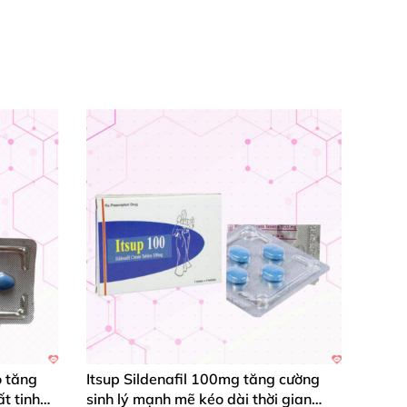
 tăng
Itsup Sildenafil 100mg tăng cường
t tinh
sinh lý mạnh mẽ kéo dài thời gian