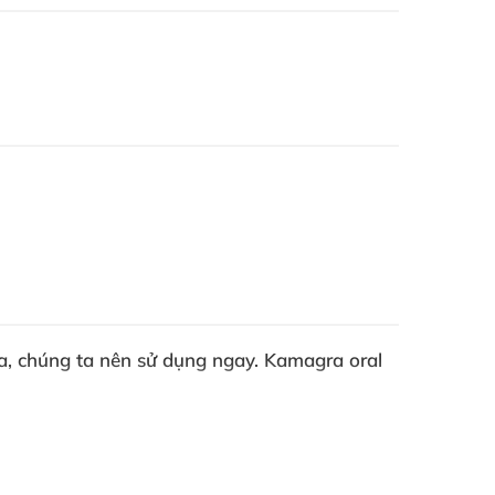
a
, chúng ta nên sử dụng ngay
. Kamagra oral