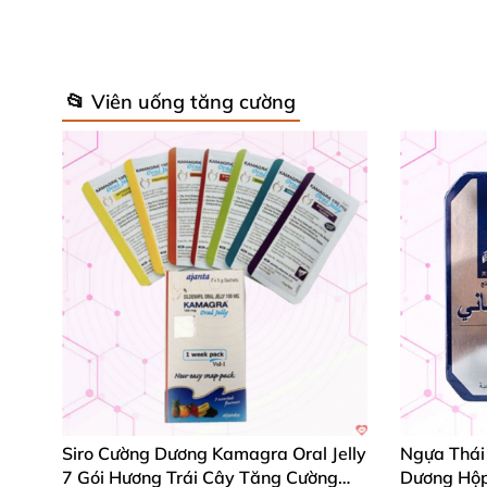
📂 Viên uống tăng cường
Siro Cường Dương Kamagra Oral Jelly
Ngựa Thái
7 Gói Hương Trái Cây Tăng Cường
Dương Hộp