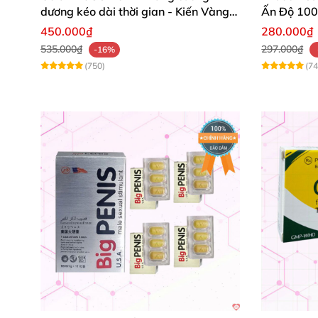
dương kéo dài thời gian - Kiến Vàng
Ấn Độ 100 
Đen Tây Tạng
nhất
450.000₫
280.000₫
535.000₫
297.000₫
-16%
(750)
(74