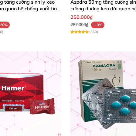
 tăng cường sinh lý kéo
Azodra 50mg tăng cường sin
ian quan hệ chống xuất tinh
cường dương kéo dài quan hệ
250.000₫
287.000₫
-20%
-13%
0)
(360)