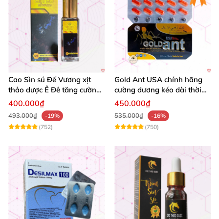
Cao Sìn sú Đế Vương xịt
Gold Ant USA chính hãng
thảo dược Ê Đê tăng cường
cường dương kéo dài thời
bản lĩnh nam
gian - Kiến Vàng Đen Tây
400.000₫
450.000₫
Tạng
493.000₫
535.000₫
-19%
-16%
(752)
(750)