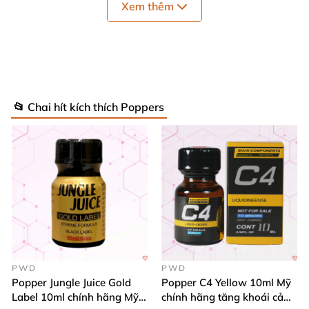
Xem thêm
bạn
đã từng sử dụng qua popper
hoặc bạn đang bị
lờn
các dòng poppers khác
, bạn
sẽ thấy Poppers
Dragon S
khá mạnh
, có mùi hương
khá dễ chịu
, nên
hầu như ai
cũng
có thể sử dụng
được
.
📂 Chai hít kích thích Poppers
PWD
PWD
Popper Jungle Juice Gold
Popper C4 Yellow 10ml Mỹ
Label 10ml chính hãng Mỹ
chính hãng tăng khoái cảm