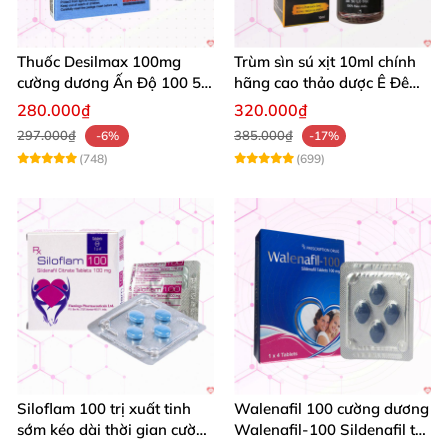
Thuốc Desilmax 100mg
Trùm sìn sú xịt 10ml chính
cường dương Ấn Độ 100 50
hãng cao thảo dược Ê Đê
mg tăng sinh lý tốt nhất
kéo dài QT
280.000₫
320.000₫
297.000₫
385.000₫
-6%
-17%
(748)
(699)
Siloflam 100 trị xuất tinh
Walenafil 100 cường dương
sớm kéo dài thời gian cường
Walenafil-100 Sildenafil trị