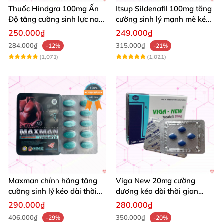
Thuốc Hindgra 100mg Ấn
Itsup Sildenafil 100mg tăng
Độ tăng cường sinh lực nam
cường sinh lý mạnh mẽ kéo
chống xuất tinh sớm mua
dài thời gian nam
250.000₫
249.000₫
ngay
284.000₫
315.000₫
-12%
-21%
(1,071)
(1,021)
Maxman chính hãng tăng
Viga New 20mg cường
cường sinh lý kéo dài thời
dương kéo dài thời gian
gian chống xuất tinh sớm
tăng khoái cảm hộp 4 viên
290.000₫
280.000₫
hộp 10 viên
406.000₫
350.000₫
-29%
-20%