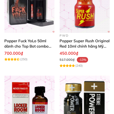
PWD
Popper Fuck YoLo 50ml
Popper Super Rush Original
dành cho Top Bot combo
Red 10ml chính hãng Mỹ
hộp thiếc 40ml + 10ml
USA PWD
700.000₫
450.000₫
(250)
517.000₫
-13%
(240)