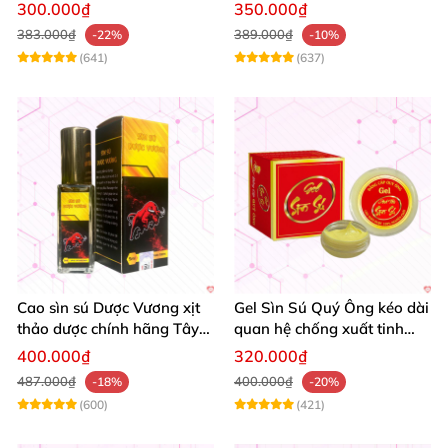
dương Nam giới
xuất tinh sớm tăng sinh lý
300.000₫
350.000₫
kéo dài thời gian
383.000₫
389.000₫
-22%
-10%
(641)
(637)
Cao sìn sú Dược Vương xịt
Gel Sìn Sú Quý Ông kéo dài
thảo dược chính hãng Tây
quan hệ chống xuất tinh
Nguyên tốt nhất
nhanh
400.000₫
320.000₫
487.000₫
400.000₫
-18%
-20%
(600)
(421)