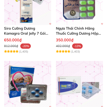
Siro Cường Dương
Ngựa Thái Chính Hãng
Kamagra Oral Jelly 7 Gói
Thuốc Cường Dương Hộp
Hương Trái Cây Tăng
10 Viên Kéo Dài Thời Gian
650.000₫
350.000₫
Cường Sinh Lực
812.000₫
402.000₫
-20%
-13%
(1,405)
(1,403)