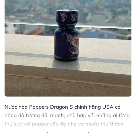
Nước hoa Poppers Dragon S chính hãng USA có
nồng độ
tương đối mạnh
, phù hợp
với
những ai từng
thử sức
với popper cấp độ nhẹ
và muốn thử thách
bản thân
với
những "phiên bản nặng đô” hơn
.
Nếu