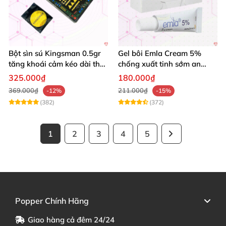
Bột sìn sú Kingsman 0.5gr
Gel bôi Emla Cream 5%
tăng khoái cảm kéo dài thời
chống xuất tinh sớm an
gian quan hệ
toàn hiệu quả 5g
325.000₫
180.000₫
369.000₫
211.000₫
-12%
-15%
(382)
(372)
1
2
3
4
5
Popper Chính Hãng
Giao hàng cả đêm 24/24