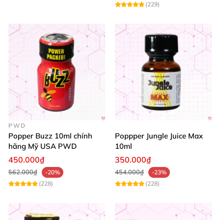
(229)
PWD
Popper Buzz 10ml chính
Poppper Jungle Juice Max
hãng Mỹ USA PWD
10ml
450.000₫
350.000₫
562.000₫
454.000₫
-20%
-23%
(228)
(228)