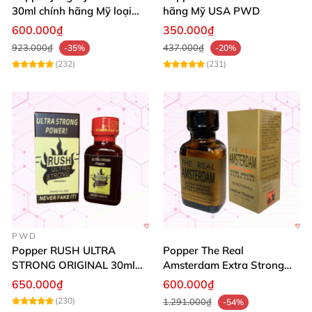
30ml chính hãng Mỹ loại
hãng Mỹ USA PWD
mạnh cho Top Bot
600.000₫
350.000₫
923.000₫
437.000₫
-35%
-20%
(232)
(231)
PWD
Popper RUSH ULTRA
Popper The Real
STRONG ORIGINAL 30ml
Amsterdam Extra Strong
Chính Hãng Mỹ PWD
30ml
650.000₫
600.000₫
(230)
1.291.000₫
-54%