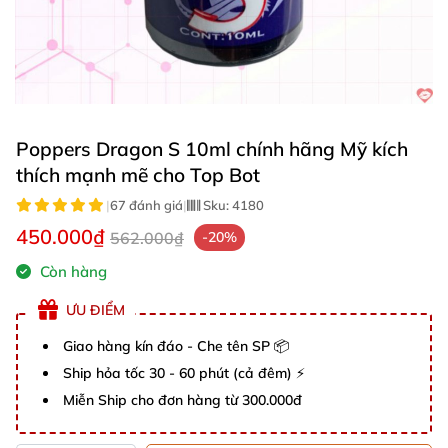
Poppers Dragon S 10ml chính hãng Mỹ kích
thích mạnh mẽ cho Top Bot
|
67 đánh giá
|
Sku:
4180
450.000₫
562.000₫
-20%
Còn hàng
ƯU ĐIỂM
Giao hàng kín đáo - Che tên SP 📦
Ship hỏa tốc 30 - 60 phút (cả đêm) ⚡
Miễn Ship cho đơn hàng từ 300.000đ