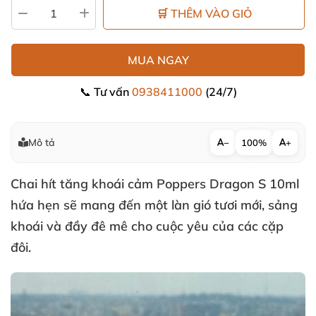
🛒 THÊM VÀO GIỎ
MUA NGAY
📞 Tư vấn
0938411000
(24/7)
Mô tả
−
100%
+
Chai hít tăng khoái cảm Poppers Dragon S 10ml
hứa hẹn
sẽ mang đến một làn gió tươi mới
, sảng
khoái
và đầy đê mê cho cuộc yêu
của
các cặp
đôi.