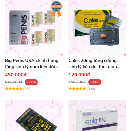
Big Penis USA chính hãng
Cales 20mg tăng cường
tăng sinh lý nam kéo dài
sinh lý kéo dài thời gian
thời gian cường dương hộp
quan hệ chống xuất tinh
450.000₫
120.000₫
12 viên
sớm
646.000₫
150.000₫
-21%
-20%
(399)
(390)