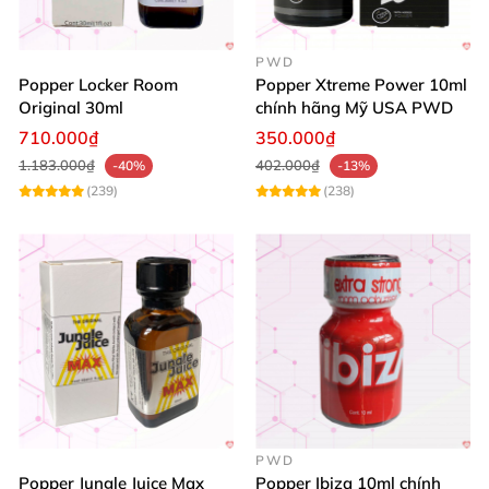
PWD
Popper Locker Room
Popper Xtreme Power 10ml
Original 30ml
chính hãng Mỹ USA PWD
710.000₫
350.000₫
1.183.000₫
402.000₫
-40%
-13%
(239)
(238)
PWD
Popper Jungle Juice Max
Popper Ibiza 10ml chính