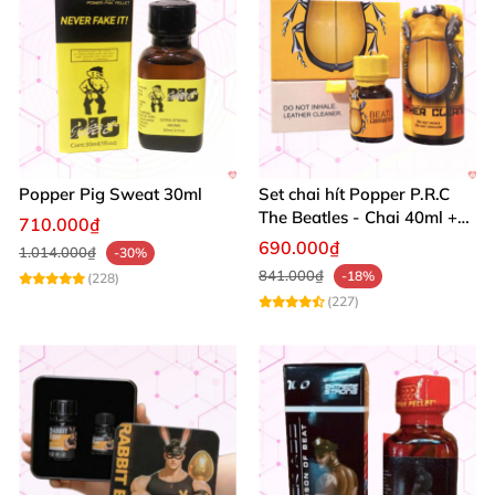
Popper Pig Sweat 30ml
Set chai hít Popper P.R.C
The Beatles - Chai 40ml +
710.000₫
10ml dành cho Top Bot
690.000₫
1.014.000₫
-30%
841.000₫
-18%
(228)
(227)