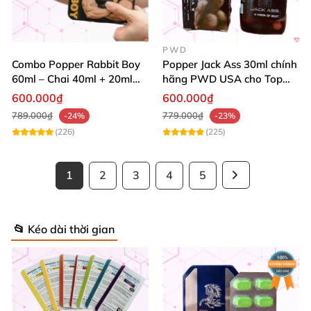
PWD
Combo Popper Rabbit Boy
Popper Jack Ass 30ml chính
60ml – Chai 40ml + 20ml
hãng PWD USA cho Top
Siêu Mạnh Dành Riêng Cho
Bot
600.000₫
600.000₫
Top
789.000₫
779.000₫
-24%
-23%
(226)
(225)
1
2
3
4
5
📂 Kéo dài thời gian