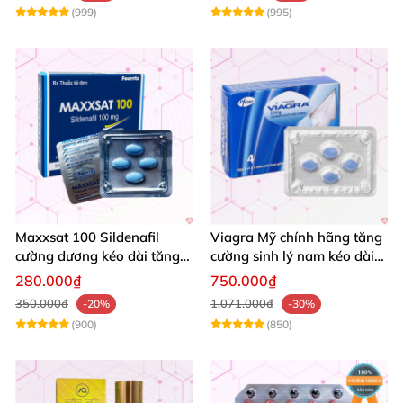
(999)
(995)
Maxxsat 100 Sildenafil
Viagra Mỹ chính hãng tăng
cường dương kéo dài tăng
cường sinh lý nam kéo dài
cường sinh lý nam
quan hệ
280.000₫
750.000₫
350.000₫
1.071.000₫
-20%
-30%
(900)
(850)