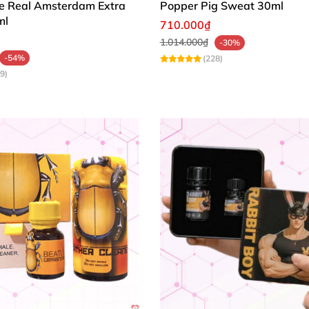
e Real Amsterdam Extra
Popper Pig Sweat 30ml
ml
710.000₫
1.014.000₫
-30%
-54%
(228)
9)