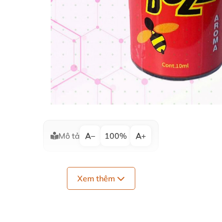
Mô tả
−
100%
+
Xem thêm