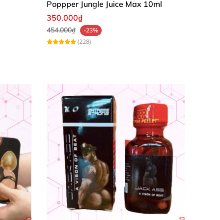
Poppper Jungle Juice Max 10ml
350.000₫
454.000₫
-23%
(228)