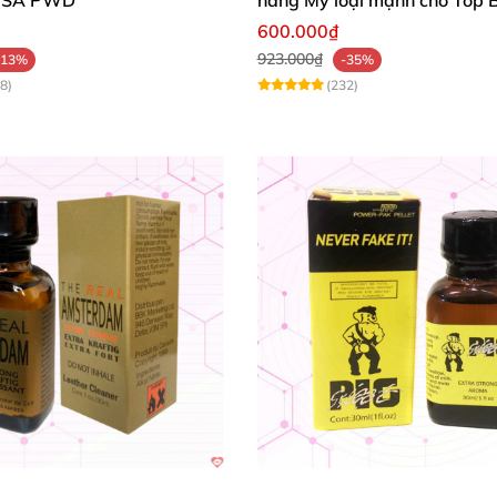
600.000₫
923.000₫
-13%
-35%
8)
(232)