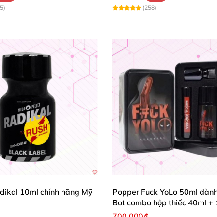
5)
(258)
dikal 10ml chính hãng Mỹ
Popper Fuck YoLo 50ml dành
Bot combo hộp thiếc 40ml +
700.000₫