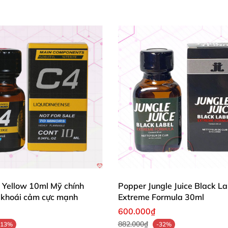
 Yellow 10ml Mỹ chính
Popper Jungle Juice Black La
 khoái cảm cực mạnh
Extreme Formula 30ml
600.000₫
882.000₫
-13%
-32%