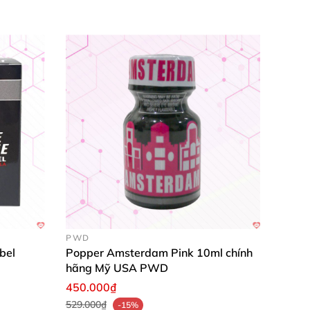
PWD
bel
Popper Amsterdam Pink 10ml chính
hãng Mỹ USA PWD
450.000₫
529.000₫
-15%