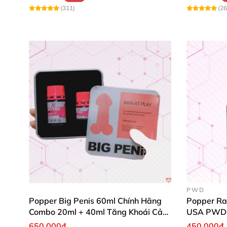
(311)
(26
PWD
Popper Big Penis 60ml Chính Hãng
Popper Ra
Combo 20ml + 40ml Tăng Khoái Cảm
USA PWD
Cho Top & Bot
650.000₫
450.000₫