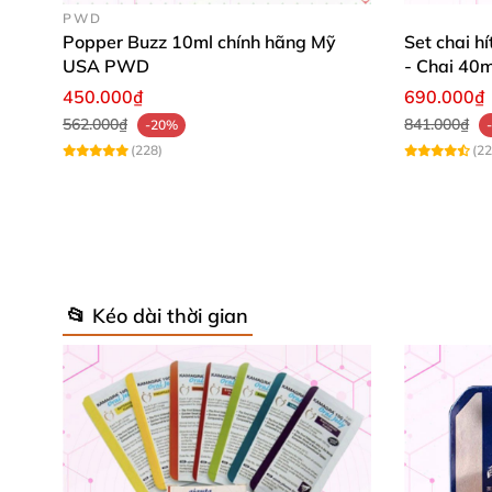
PWD
Popper Buzz 10ml chính hãng Mỹ
Set chai h
USA PWD
- Chai 40m
450.000₫
690.000₫
562.000₫
841.000₫
-20%
(228)
(22
📂 Kéo dài thời gian