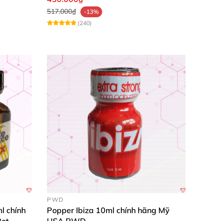
517.000₫
-13%
(240)
PWD
l chính
Popper Ibiza 10ml chính hãng Mỹ
Bot
USA PWD