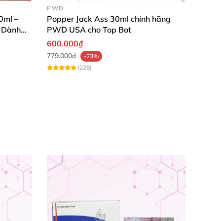
PWD
0ml –
Popper Jack Ass 30ml chính hãng
 Dành
PWD USA cho Top Bot
600.000₫
779.000₫
-23%
(225)