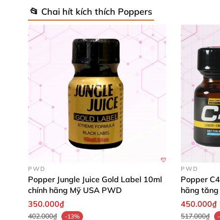
📂 Chai hít kích thích Poppers
PWD
PWD
Popper Jungle Juice Gold Label 10ml
Popper C4
chính hãng Mỹ USA PWD
hãng tăng
350.000₫
450.000₫
402.000₫
517.000₫
-13%