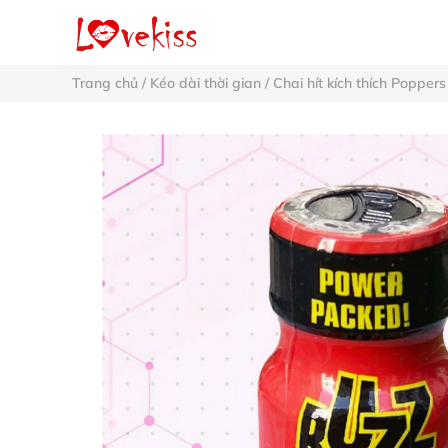
Trang chủ
/
Kéo dài thời gian
/
Chai hít kích thích Poppers