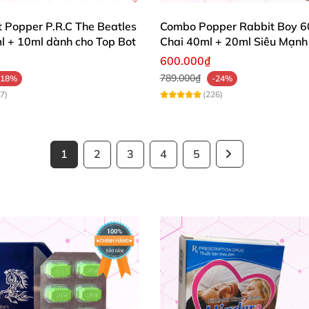
ít Popper P.R.C The Beatles
Combo Popper Rabbit Boy 6
l + 10ml dành cho Top Bot
Chai 40ml + 20ml Siêu Mạnh
Riêng Cho Top
600.000₫
789.000₫
-18%
-24%
7)
(226)
1
2
3
4
5