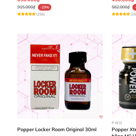
915.000₫
562.000₫
-29%
(256)
(25
PWD
Popper Locker Room Original 30ml
Popper Xt
hãng Mỹ 