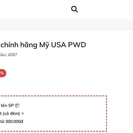
l chính hãng Mỹ USA PWD
ku:
4087
0%
 tên SP 📦
út (cả đêm) ⚡
 từ 300.000đ