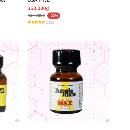
350.000₫
437.000₫
-20%
(231)