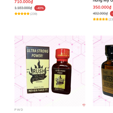
710.000₫
350.000₫
1.183.000₫
-40%
402.000₫
(239)
(23
PWD