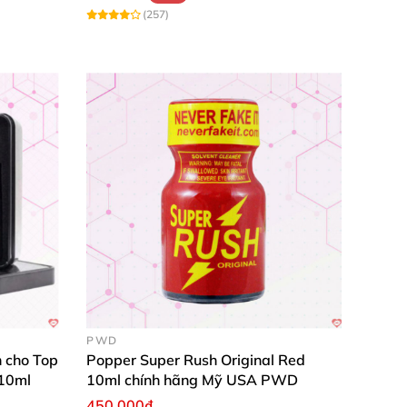
(257)
PWD
 cho Top
Popper Super Rush Original Red
 10ml
10ml chính hãng Mỹ USA PWD
450.000₫