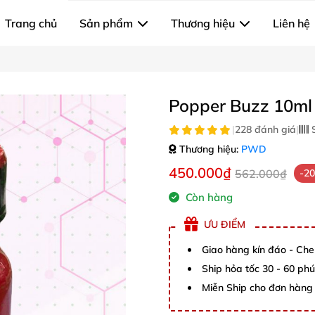
Trang chủ
Sản phẩm
Thương hiệu
Liên hệ
Popper Buzz 10m
|
228 đánh giá
|
S
Thương hiệu:
PWD
450.000₫
562.000₫
-2
Còn hàng
ƯU ĐIỂM
Giao hàng kín đáo - Che
Ship hỏa tốc 30 - 60 ph
Miễn Ship cho đơn hàng