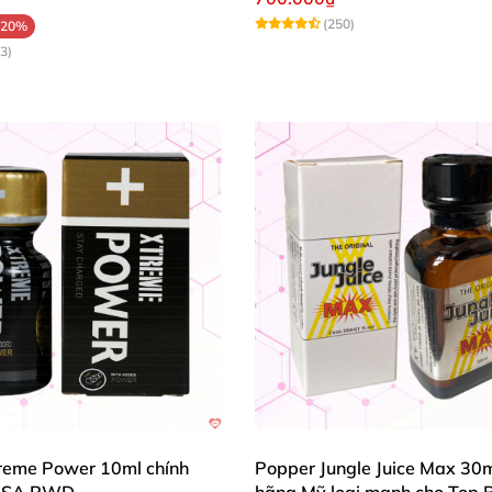
(250)
-20%
3)
reme Power 10ml chính
Popper Jungle Juice Max 30m
USA PWD
hãng Mỹ loại mạnh cho Top 