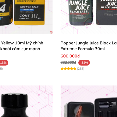
 Yellow 10ml Mỹ chính
Popper Jungle Juice Black La
 khoái cảm cực mạnh
Extreme Formula 30ml
600.000₫
882.000₫
-13%
-32%
5)
(258)