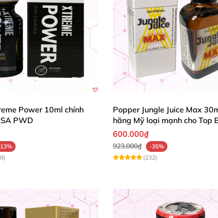
reme Power 10ml chính
Popper Jungle Juice Max 30m
USA PWD
hãng Mỹ loại mạnh cho Top 
600.000₫
923.000₫
-13%
-35%
8)
(232)