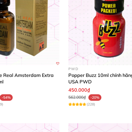
PWD
e Real Amsterdam Extra
Popper Buzz 10ml chính hãn
ml
USA PWD
450.000₫
562.000₫
-54%
-20%
9)
(228)