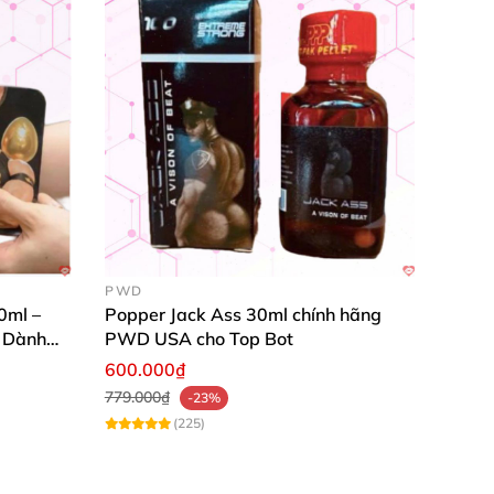
PWD
0ml –
Popper Jack Ass 30ml chính hãng
 Dành
PWD USA cho Top Bot
600.000₫
779.000₫
-23%
(225)