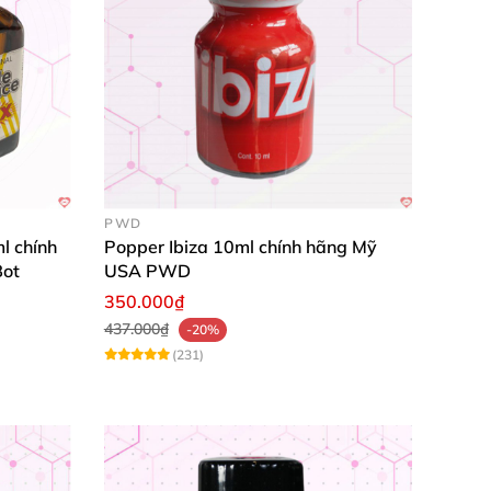
PWD
l chính
Popper Ibiza 10ml chính hãng Mỹ
Bot
USA PWD
350.000₫
437.000₫
-20%
(231)