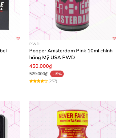
PWD
bel
Popper Amsterdam Pink 10ml chính
hãng Mỹ USA PWD
450.000₫
529.000₫
-15%
(257)