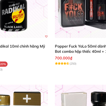
dikal 10ml chính hãng Mỹ
Popper Fuck YoLo 50ml dành
Bot combo hộp thiếc 40ml +
700.000₫
(250)
-20%
3)