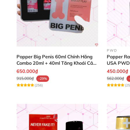
PWD
Popper Big Penis 60ml Chính Hãng
Popper Ra
Combo 20ml + 40ml Tăng Khoái Cảm
USA PWD
Cho Top & Bot
650.000₫
450.000₫
915.000₫
562.000₫
-29%
(256)
(25