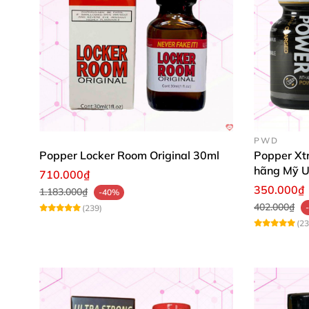
PWD
Popper Locker Room Original 30ml
Popper Xt
hãng Mỹ 
710.000₫
350.000₫
1.183.000₫
-40%
402.000₫
(239)
(23