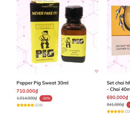
Popper Pig Sweat 30ml
Set chai h
- Chai 40m
710.000₫
690.000₫
1.014.000₫
-30%
841.000₫
(228)
(22