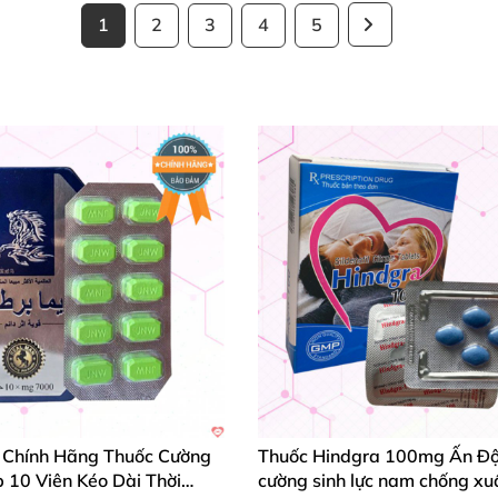
1
2
3
4
5
 Chính Hãng Thuốc Cường
Thuốc Hindgra 100mg Ấn Độ
 10 Viên Kéo Dài Thời
cường sinh lực nam chống xuấ