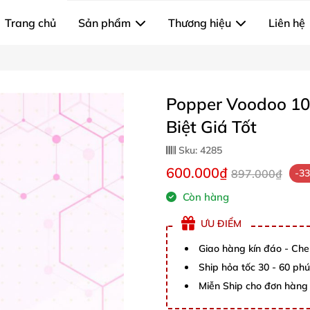
Trang chủ
Sản phẩm
Thương hiệu
Liên hệ
Popper Voodoo 1
Biệt Giá Tốt
Sku:
4285
600.000₫
897.000₫
-3
Còn hàng
ƯU ĐIỂM
Giao hàng kín đáo - Che
Ship hỏa tốc 30 - 60 ph
Miễn Ship cho đơn hàng