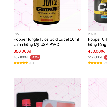
PWD
PWD
Popper Jungle Juice Gold Label 10ml
Popper C4
chính hãng Mỹ USA PWD
hãng tăng
350.000₫
450.000₫
402.000₫
517.000₫
-13%
(311)
(26