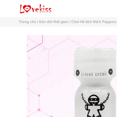
Trang chủ
/
Kéo dài thời gian
/
Chai hít kích thích Poppers