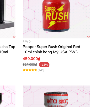
PWD
 cho Top
Popper Super Rush Original Red
 10ml
10ml chính hãng Mỹ USA PWD
450.000₫
517.000₫
-13%
(240)