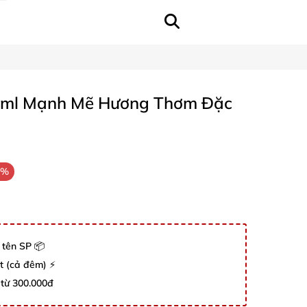
0ml Mạnh Mẽ Hương Thơm Đặc
3%
 tên SP 📦
út (cả đêm) ⚡
 từ 300.000đ