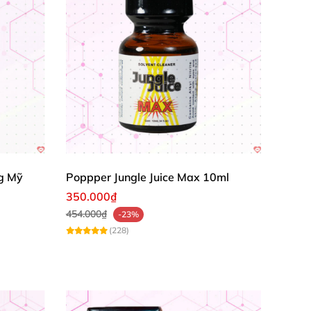
g Mỹ
Poppper Jungle Juice Max 10ml
350.000₫
454.000₫
-23%
(228)