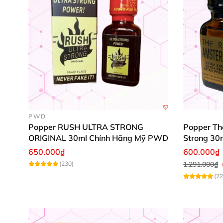
PWD
Popper RUSH ULTRA STRONG
Popper Th
ORIGINAL 30ml Chính Hãng Mỹ PWD
Strong 30
650.000₫
600.000₫
(230)
1.291.000₫
(22