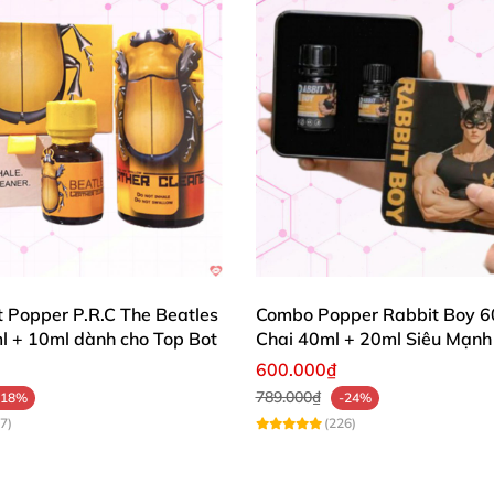
ít Popper P.R.C The Beatles
Combo Popper Rabbit Boy 6
l + 10ml dành cho Top Bot
Chai 40ml + 20ml Siêu Mạnh
Riêng Cho Top
600.000₫
789.000₫
-18%
-24%
7)
(226)