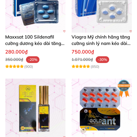
Maxxsat 100 Sildenafil
Viagra Mỹ chính hãng tăng
cường dương kéo dài tăng
cường sinh lý nam kéo dài
cường sinh lý nam
quan hệ
280.000₫
750.000₫
350.000₫
1.071.000₫
-20%
-30%
(900)
(850)