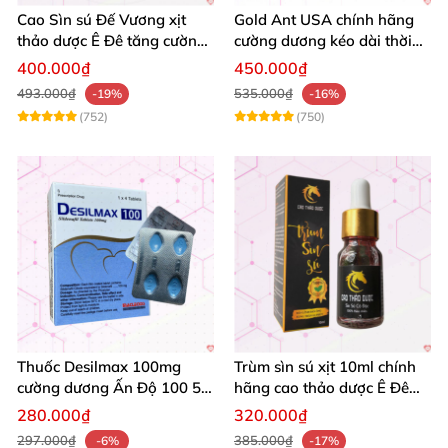
Cao Sìn sú Đế Vương xịt
Gold Ant USA chính hãng
thảo dược Ê Đê tăng cường
cường dương kéo dài thời
bản lĩnh nam
gian - Kiến Vàng Đen Tây
400.000₫
450.000₫
Tạng
493.000₫
535.000₫
-19%
-16%
(752)
(750)
Thuốc Desilmax 100mg
Trùm sìn sú xịt 10ml chính
cường dương Ấn Độ 100 50
hãng cao thảo dược Ê Đê
mg tăng sinh lý tốt nhất
kéo dài QT
280.000₫
320.000₫
297.000₫
385.000₫
-6%
-17%