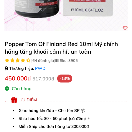
Popper Tom Of Finland Red 10ml Mỹ chính
hãng tăng khoái cảm hít an toàn
|
64 đánh giá
|
Sku:
3905
Thương hiệu:
PWD
450.000₫
517.000₫
-13%
Còn hàng
ƯU ĐIỂM
Giao hàng kín đáo - Che tên SP 📦
Ship hỏa tốc 30 - 60 phút (cả đêm) ⚡
Miễn Ship cho đơn hàng từ 300.000đ