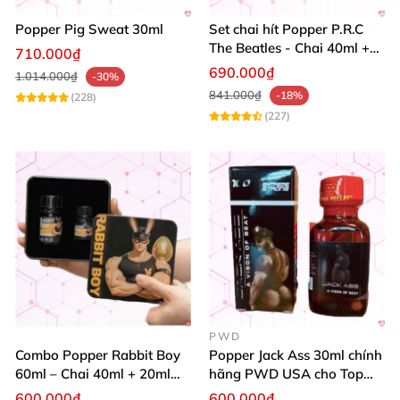
Popper Pig Sweat 30ml
Set chai hít Popper P.R.C
The Beatles - Chai 40ml +
710.000₫
10ml dành cho Top Bot
690.000₫
1.014.000₫
-30%
841.000₫
-18%
(228)
(227)
PWD
Combo Popper Rabbit Boy
Popper Jack Ass 30ml chính
60ml – Chai 40ml + 20ml
hãng PWD USA cho Top
Siêu Mạnh Dành Riêng Cho
Bot
600.000₫
600.000₫