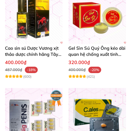
Cao sìn sú Dược Vương xịt
Gel Sìn Sú Quý Ông kéo dài
thảo dược chính hãng Tây
quan hệ chống xuất tinh
Nguyên tốt nhất
nhanh
400.000₫
320.000₫
487.000₫
400.000₫
-18%
-20%
(600)
(421)