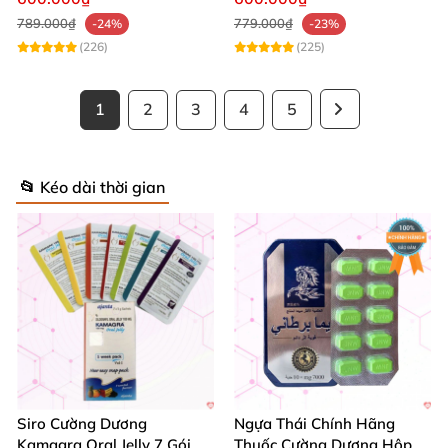
Top
789.000₫
779.000₫
-24%
-23%
(226)
(225)
1
2
3
4
5
📂 Kéo dài thời gian
Siro Cường Dương
Ngựa Thái Chính Hãng
Kamagra Oral Jelly 7 Gói
Thuốc Cường Dương Hộp