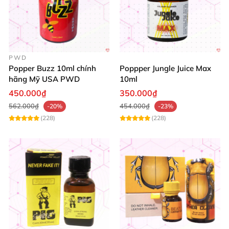
PWD
Popper Buzz 10ml chính
Poppper Jungle Juice Max
hãng Mỹ USA PWD
10ml
450.000₫
350.000₫
562.000₫
454.000₫
-20%
-23%
(228)
(228)