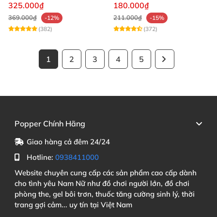
gian quan hệ
toàn hiệu quả 5g
325.000₫
180.000₫
369.000₫
211.000₫
-12%
-15%
(382)
(372)
1
2
3
4
5
Popper Chính Hãng
Giao hàng cả đêm 24/24
Hotline:
0938411000
Website chuyên cung cấp các sản phẩm cao cấp dành
cho tình yêu Nam Nữ như đồ chơi người lớn, đồ chơi
phòng the, gel bôi trơn, thuốc tăng cường sinh lý, thời
trang gợi cảm... uy tín tại Việt Nam