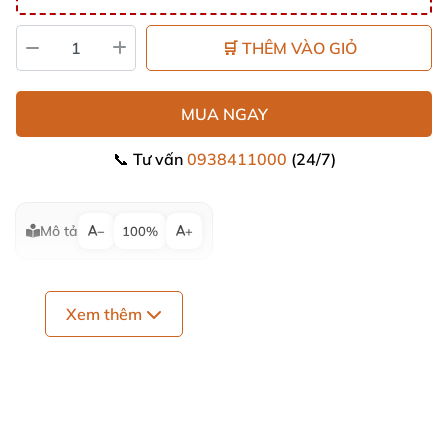
🛒 THÊM VÀO GIỎ
MUA NGAY
📞 Tư vấn
0938411000
(24/7)
Mô tả
−
100%
+
Xem thêm