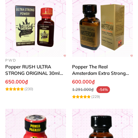
PWD
Popper RUSH ULTRA
Popper The Real
STRONG ORIGINAL 30ml
Amsterdam Extra Strong
Chính Hãng Mỹ PWD
30ml
650.000₫
600.000₫
(230)
1.291.000₫
-54%
(229)