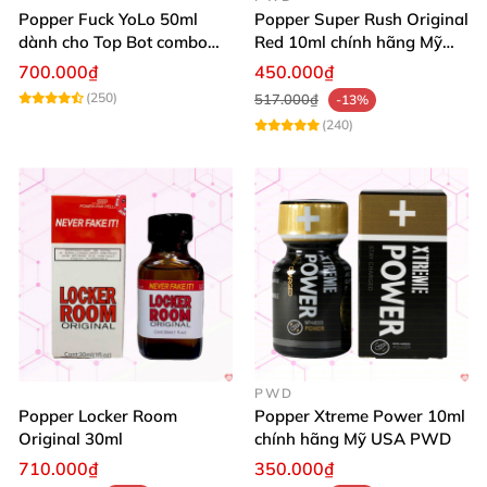
Popper Fuck YoLo 50ml
Popper Super Rush Original
dành cho Top Bot combo
Red 10ml chính hãng Mỹ
hộp thiếc 40ml + 10ml
USA PWD
700.000₫
450.000₫
(250)
517.000₫
-13%
(240)
PWD
Popper Locker Room
Popper Xtreme Power 10ml
Original 30ml
chính hãng Mỹ USA PWD
710.000₫
350.000₫