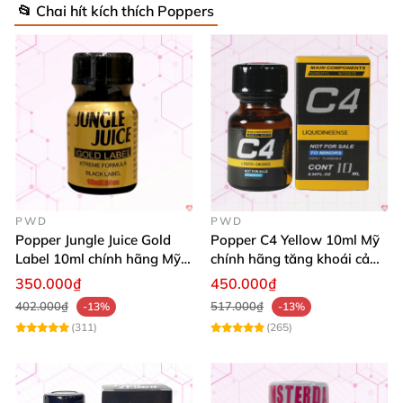
📂 Chai hít kích thích Poppers
PWD
PWD
Popper Jungle Juice Gold
Popper C4 Yellow 10ml Mỹ
Label 10ml chính hãng Mỹ
chính hãng tăng khoái cảm
USA PWD
cực mạnh
350.000₫
450.000₫
402.000₫
517.000₫
-13%
-13%
(311)
(265)