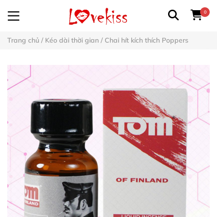
0
Trang chủ
/
Kéo dài thời gian
/
Chai hít kích thích Poppers