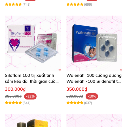
(748)
(699)
Siloflam 100 trị xuất tinh
Walenafil 100 cường dương
sớm kéo dài thời gian cường
Walenafil-100 Sildenafil trị
dương Nam giới
xuất tinh sớm tăng sinh lý
300.000₫
350.000₫
kéo dài thời gian
383.000₫
389.000₫
-22%
-10%
(641)
(637)