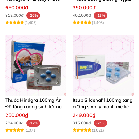
Hương Trái Cây Tăng
10 Viên Kéo Dài Thời Gian
650.000₫
350.000₫
Cường Sinh Lực
812.000₫
402.000₫
-20%
-13%
(1,405)
(1,403)
Thuốc Hindgra 100mg Ấn
Itsup Sildenafil 100mg tăng
Độ tăng cường sinh lực nam
cường sinh lý mạnh mẽ kéo
chống xuất tinh sớm mua
dài thời gian nam
250.000₫
249.000₫
ngay
284.000₫
315.000₫
-12%
-21%
(1,071)
(1,021)