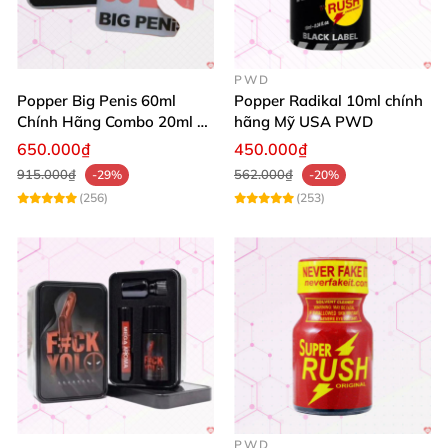
PWD
Popper Big Penis 60ml
Popper Radikal 10ml chính
Chính Hãng Combo 20ml +
hãng Mỹ USA PWD
40ml Tăng Khoái Cảm Cho
650.000₫
450.000₫
Top & Bot
915.000₫
562.000₫
-29%
-20%
(256)
(253)
PWD