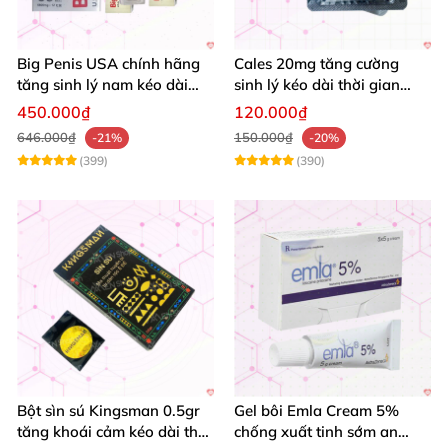
Big Penis USA chính hãng
Cales 20mg tăng cường
tăng sinh lý nam kéo dài
sinh lý kéo dài thời gian
thời gian cường dương hộp
quan hệ chống xuất tinh
450.000₫
120.000₫
12 viên
sớm
646.000₫
150.000₫
-21%
-20%
(399)
(390)
Bột sìn sú Kingsman 0.5gr
Gel bôi Emla Cream 5%
tăng khoái cảm kéo dài thời
chống xuất tinh sớm an