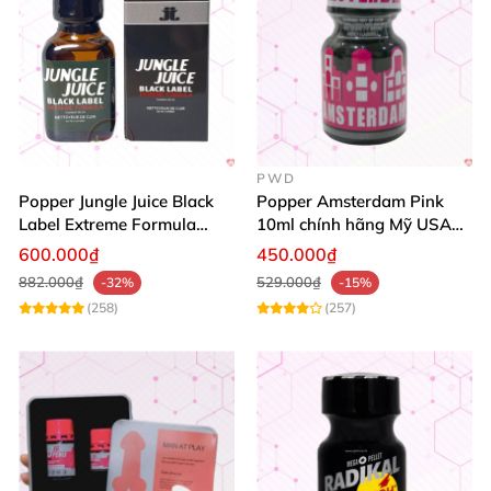
PWD
Popper Jungle Juice Black
Popper Amsterdam Pink
Label Extreme Formula
10ml chính hãng Mỹ USA
30ml
PWD
600.000₫
450.000₫
882.000₫
529.000₫
-32%
-15%
(258)
(257)