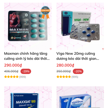
Maxman chính hãng tăng
Viga New 20mg cường
cường sinh lý kéo dài thời
dương kéo dài thời gian
gian chống xuất tinh sớm
tăng khoái cảm hộp 4 viên
290.000₫
280.000₫
hộp 10 viên
406.000₫
350.000₫
-29%
-20%
(999)
(995)