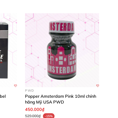
PWD
bel
Popper Amsterdam Pink 10ml chính
hãng Mỹ USA PWD
450.000₫
529.000₫
-15%