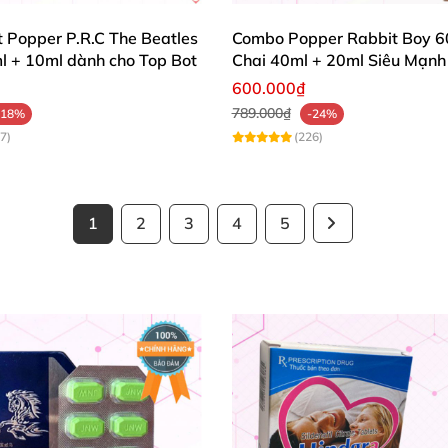
ít Popper P.R.C The Beatles
Combo Popper Rabbit Boy 6
l + 10ml dành cho Top Bot
Chai 40ml + 20ml Siêu Mạnh
Riêng Cho Top
600.000₫
789.000₫
-18%
-24%
7)
(226)
1
2
3
4
5