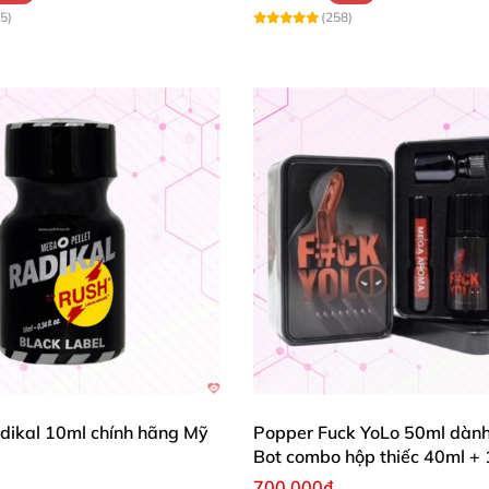
5)
(258)
dikal 10ml chính hãng Mỹ
Popper Fuck YoLo 50ml dành
Bot combo hộp thiếc 40ml +
700.000₫