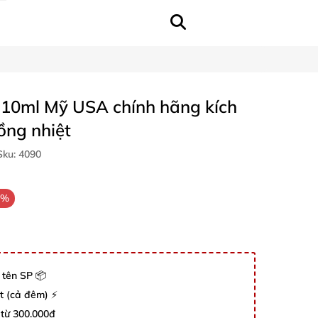
10ml Mỹ USA chính hãng kích
ồng nhiệt
ku:
4090
3%
 tên SP 📦
út (cả đêm) ⚡
 từ 300.000đ