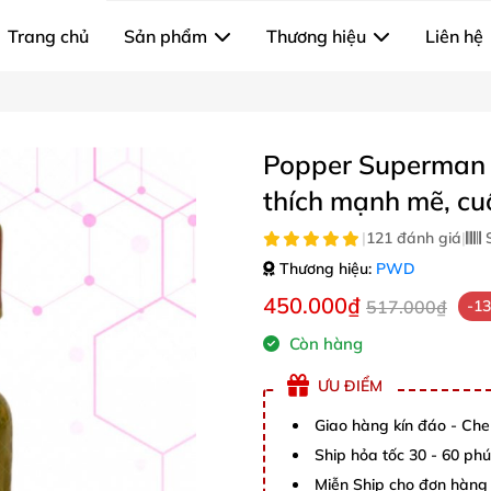
Trang chủ
Sản phẩm
Thương hiệu
Liên hệ
Popper Superman 
thích mạnh mẽ, cu
|
121 đánh giá
|
S
Thương hiệu:
PWD
450.000₫
517.000₫
-1
Còn hàng
ƯU ĐIỂM
Giao hàng kín đáo - Che
Ship hỏa tốc 30 - 60 ph
Miễn Ship cho đơn hàng