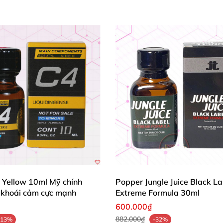
 Yellow 10ml Mỹ chính
Popper Jungle Juice Black La
 khoái cảm cực mạnh
Extreme Formula 30ml
600.000₫
882.000₫
-13%
-32%