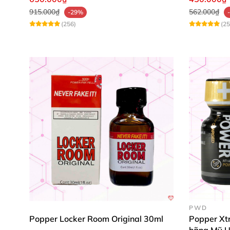
915.000₫
562.000₫
-29%
(256)
(25
PWD
Popper Locker Room Original 30ml
Popper Xt
hãng Mỹ 