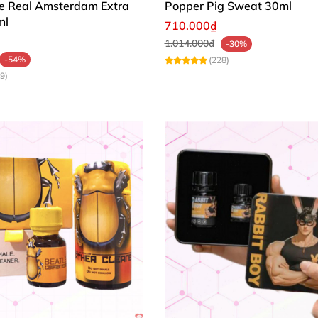
e Real Amsterdam Extra
Popper Pig Sweat 30ml
ml
710.000₫
1.014.000₫
-30%
-54%
(228)
9)