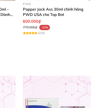
PWD
0ml –
Popper Jack Ass 30ml chính hãng
 Dành
PWD USA cho Top Bot
600.000₫
779.000₫
-23%
(225)