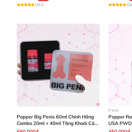
(311)
(26
PWD
Popper Big Penis 60ml Chính Hãng
Popper Ra
Combo 20ml + 40ml Tăng Khoái Cảm
USA PWD
Cho Top & Bot
650.000₫
450.000₫