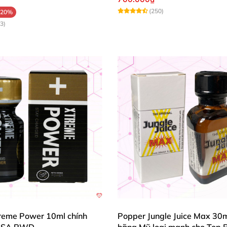
(250)
-20%
3)
reme Power 10ml chính
Popper Jungle Juice Max 30m
USA PWD
hãng Mỹ loại mạnh cho Top 