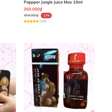
Poppper Jungle Juice Max 10ml
350.000₫
454.000₫
-23%
(228)