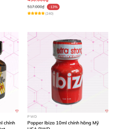
517.000₫
-13%
(240)
PWD
l chính
Popper Ibiza 10ml chính hãng Mỹ
Bot
USA PWD