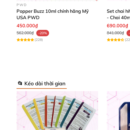
PWD
Popper Buzz 10ml chính hãng Mỹ
Set chai h
USA PWD
- Chai 40m
450.000₫
690.000₫
562.000₫
841.000₫
-20%
(228)
(22
📂 Kéo dài thời gian