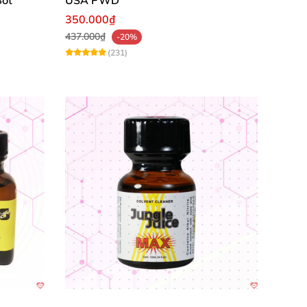
350.000₫
437.000₫
-20%
(231)