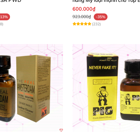
600.000₫
923.000₫
-13%
-35%
8)
(232)