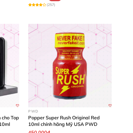
(257)
PWD
 cho Top
Popper Super Rush Original Red
 10ml
10ml chính hãng Mỹ USA PWD
450.000₫