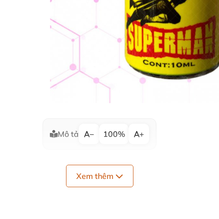
Mô tả
−
100%
+
Xem thêm