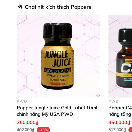
📂 Chai hít kích thích Poppers
PWD
PWD
Popper Jungle Juice Gold Label 10ml
Popper C4
chính hãng Mỹ USA PWD
hãng tăng
350.000₫
450.000₫
402.000₫
517.000₫
-13%