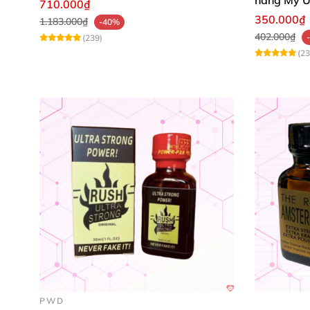
710.000₫
350.000₫
1.183.000₫
-40%
402.000₫
(239)
(23
PWD