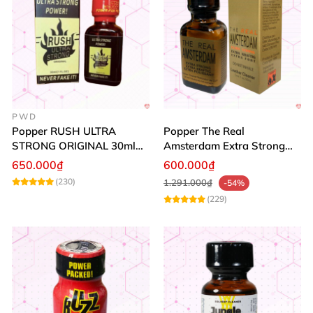
PWD
Popper RUSH ULTRA
Popper The Real
STRONG ORIGINAL 30ml
Amsterdam Extra Strong
Chính Hãng Mỹ PWD
30ml
650.000₫
600.000₫
(230)
1.291.000₫
-54%
(229)