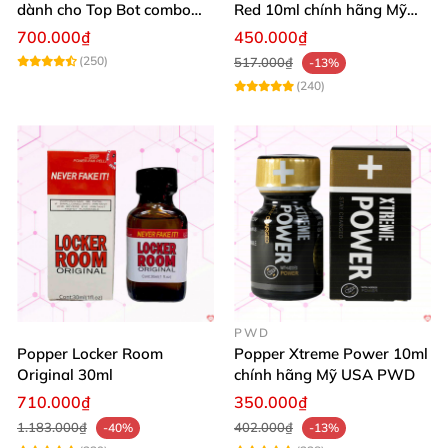
dành cho Top Bot combo
Red 10ml chính hãng Mỹ
hộp thiếc 40ml + 10ml
USA PWD
700.000₫
450.000₫
(250)
517.000₫
-13%
(240)
PWD
Popper Locker Room
Popper Xtreme Power 10ml
Original 30ml
chính hãng Mỹ USA PWD
710.000₫
350.000₫
1.183.000₫
402.000₫
-40%
-13%