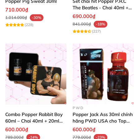
Popper Pig Sweat 30ml
Set chai hít Popper P.R.C
The Beatles - Chai 40ml +
710.000₫
10ml dành cho Top Bot
690.000₫
1.014.000₫
-30%
841.000₫
-18%
(228)
(227)
PWD
Combo Popper Rabbit Boy
Popper Jack Ass 30ml chính
60ml – Chai 40ml + 20ml
hãng PWD USA cho Top
Siêu Mạnh Dành Riêng Cho
Bot
600.000₫
600.000₫
Top
789.000₫
779.000₫
-24%
-23%