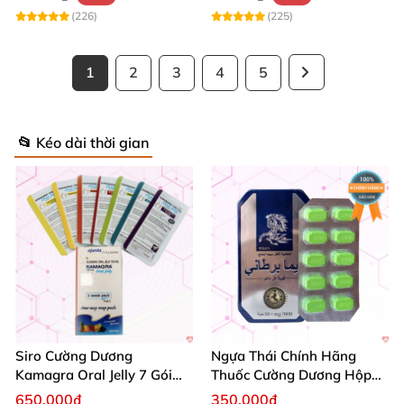
(226)
(225)
1
2
3
4
5
📂 Kéo dài thời gian
Siro Cường Dương
Ngựa Thái Chính Hãng
Kamagra Oral Jelly 7 Gói
Thuốc Cường Dương Hộp
Hương Trái Cây Tăng
10 Viên Kéo Dài Thời Gian
650.000₫
350.000₫