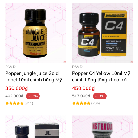
PWD
PWD
Popper Jungle Juice Gold
Popper C4 Yellow 10ml Mỹ
Label 10ml chính hãng Mỹ
chính hãng tăng khoái cảm
USA PWD
cực mạnh
350.000₫
450.000₫
402.000₫
517.000₫
-13%
-13%
(311)
(265)