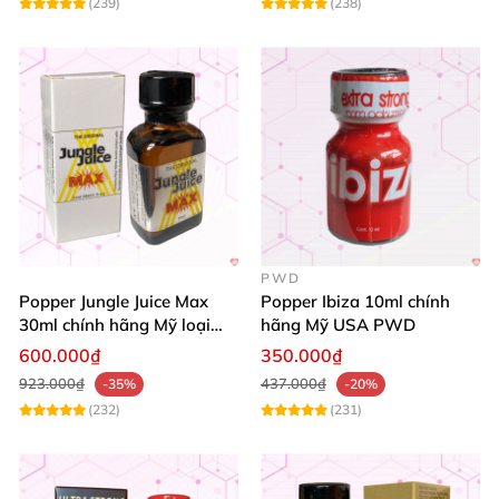
(239)
(238)
PWD
Popper Jungle Juice Max
Popper Ibiza 10ml chính
30ml chính hãng Mỹ loại
hãng Mỹ USA PWD
mạnh cho Top Bot
600.000₫
350.000₫
923.000₫
437.000₫
-35%
-20%
(232)
(231)