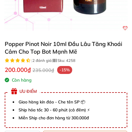
Popper Pinot Noir 10ml Đầu Lâu Tăng Khoái
Cảm Cho Top Bot Mạnh Mẽ
|
2 đánh giá
|
Sku:
4258
200.000₫
235.000₫
-15%
Còn hàng
ƯU ĐIỂM
Giao hàng kín đáo - Che tên SP 📦
Ship hỏa tốc 30 - 60 phút (cả đêm) ⚡
Miễn Ship cho đơn hàng từ 300.000đ