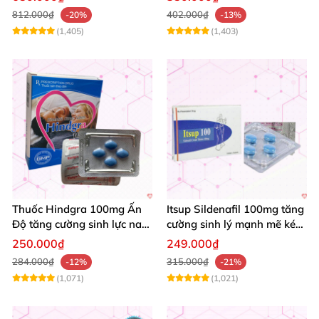
Cường Sinh Lực
812.000₫
402.000₫
-20%
-13%
(1,405)
(1,403)
Thuốc Hindgra 100mg Ấn
Itsup Sildenafil 100mg tăng
Độ tăng cường sinh lực nam
cường sinh lý mạnh mẽ kéo
chống xuất tinh sớm mua
dài thời gian nam
250.000₫
249.000₫
ngay
284.000₫
315.000₫
-12%
-21%
(1,071)
(1,021)