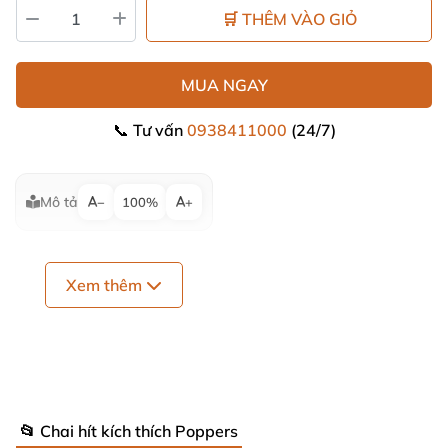
🛒 THÊM VÀO GIỎ
MUA NGAY
📞 Tư vấn
0938411000
(24/7)
Mô tả
−
100%
+
Xem thêm
📂 Chai hít kích thích Poppers