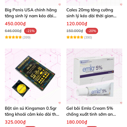
Big Penis USA chính hãng
Cales 20mg tăng cường
tăng sinh lý nam kéo dài
sinh lý kéo dài thời gian
thời gian cường dương hộp
quan hệ chống xuất tinh
450.000₫
120.000₫
12 viên
sớm
646.000₫
150.000₫
-21%
-20%
(399)
(390)
Bột sìn sú Kingsman 0.5gr
Gel bôi Emla Cream 5%
tăng khoái cảm kéo dài thời
chống xuất tinh sớm an
gian quan hệ
toàn hiệu quả 5g
325.000₫
180.000₫