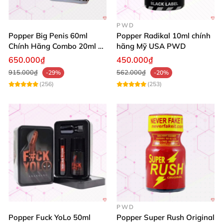
PWD
Popper Big Penis 60ml
Popper Radikal 10ml chính
Chính Hãng Combo 20ml +
hãng Mỹ USA PWD
40ml Tăng Khoái Cảm Cho
650.000₫
450.000₫
Top & Bot
915.000₫
562.000₫
-29%
-20%
(256)
(253)
PWD
Popper Fuck YoLo 50ml
Popper Super Rush Original