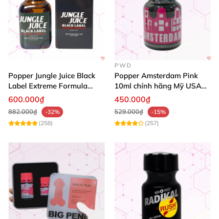
PWD
Popper Jungle Juice Black
Popper Amsterdam Pink
Label Extreme Formula
10ml chính hãng Mỹ USA
30ml
PWD
600.000₫
450.000₫
882.000₫
529.000₫
-32%
-15%
(258)
(257)