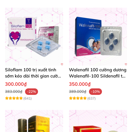
Siloflam 100 trị xuất tinh
Walenafil 100 cường dương
sớm kéo dài thời gian cường
Walenafil-100 Sildenafil trị
dương Nam giới
xuất tinh sớm tăng sinh lý
300.000₫
350.000₫
kéo dài thời gian
383.000₫
389.000₫
-22%
-10%
(641)
(637)