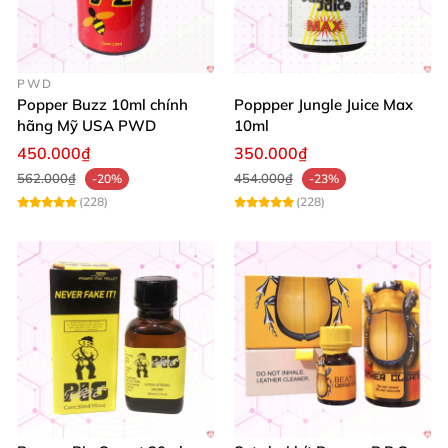
PWD
Popper Buzz 10ml chính
Poppper Jungle Juice Max
hãng Mỹ USA PWD
10ml
450.000₫
350.000₫
562.000₫
454.000₫
-20%
-23%
(228)
(228)