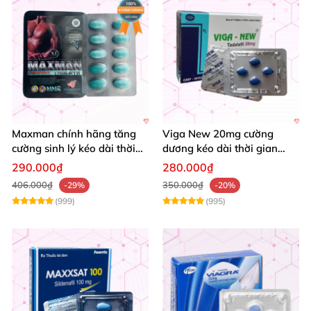
Maxman chính hãng tăng
Viga New 20mg cường
cường sinh lý kéo dài thời
dương kéo dài thời gian
gian chống xuất tinh sớm
tăng khoái cảm hộp 4 viên
290.000₫
280.000₫
hộp 10 viên
406.000₫
350.000₫
-29%
-20%
(999)
(995)