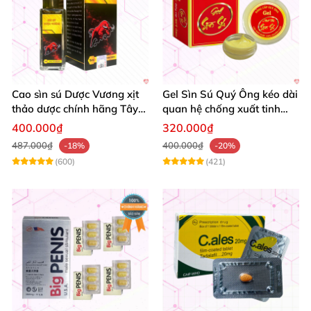
Cao sìn sú Dược Vương xịt
Gel Sìn Sú Quý Ông kéo dài
thảo dược chính hãng Tây
quan hệ chống xuất tinh
Nguyên tốt nhất
nhanh
400.000₫
320.000₫
487.000₫
400.000₫
-18%
-20%
(600)
(421)