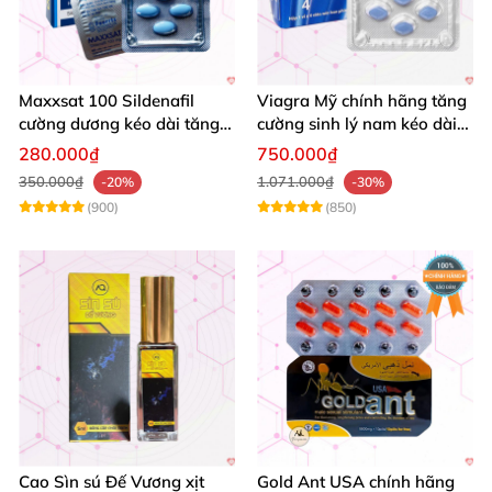
Maxxsat 100 Sildenafil
Viagra Mỹ chính hãng tăng
cường dương kéo dài tăng
cường sinh lý nam kéo dài
cường sinh lý nam
quan hệ
280.000₫
750.000₫
350.000₫
1.071.000₫
-20%
-30%
(900)
(850)
Cao Sìn sú Đế Vương xịt
Gold Ant USA chính hãng