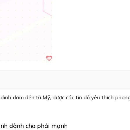
 đình đám đến từ Mỹ
,
được
các tín đồ yêu thích phon
mạnh dành cho phái mạnh