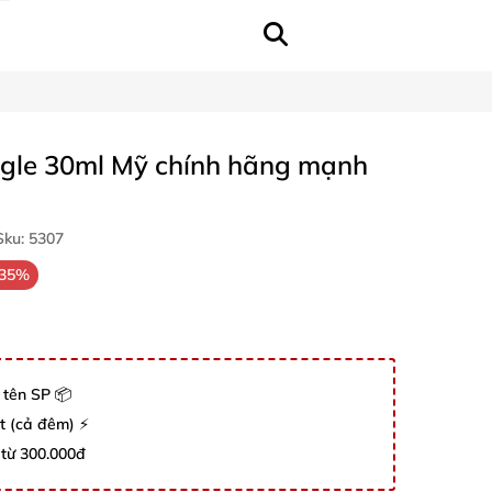
agle 30ml Mỹ chính hãng mạnh
ku:
5307
-35%
 tên SP 📦
út (cả đêm) ⚡
 từ 300.000đ