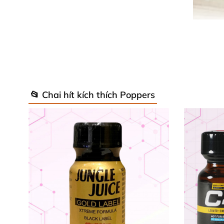
📂 Chai hít kích thích Poppers
Được thiết kế dành
riêng cho
những ai muốn b
thăng hoa mãnh liệt
,
đặc biệt là trong
các kh