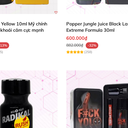
 Yellow 10ml Mỹ chính
Popper Jungle Juice Black La
 khoái cảm cực mạnh
Extreme Formula 30ml
600.000₫
882.000₫
-13%
-32%
5)
(258)
e 30ml