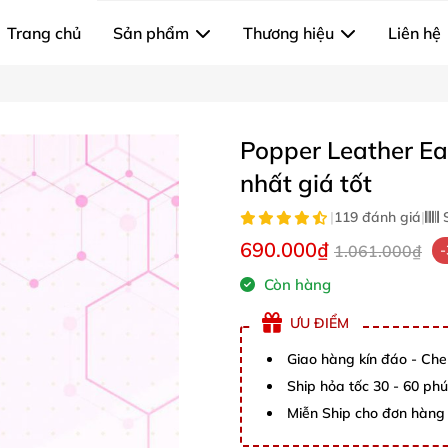
Trang chủ
Sản phẩm
Thương hiệu
Liên hệ
Popper Leather E
nhất giá tốt
|
119 đánh giá
|
S
690.000₫
1.061.000₫
Còn hàng
ƯU ĐIỂM
Giao hàng kín đáo - Che
Ship hỏa tốc 30 - 60 ph
Miễn Ship cho đơn hàng