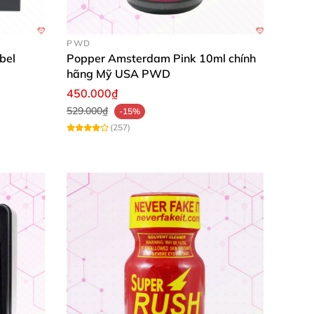
PWD
bel
Popper Amsterdam Pink 10ml chính
hãng Mỹ USA PWD
450.000₫
529.000₫
-15%
(257)