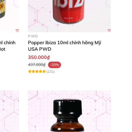
PWD
l chính
Popper Ibiza 10ml chính hãng Mỹ
Bot
USA PWD
350.000₫
437.000₫
-20%
(231)