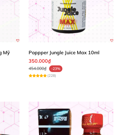
g Mỹ
Poppper Jungle Juice Max 10ml
350.000₫
454.000₫
-23%
(228)