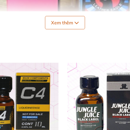
Xem thêm
ứt phá giới hạn,
Leather Eagle 30ml
phù hợp cho cả
Top
ông gian BDSM
hoặc tình huống cần sự bạo liệt
, nóng bỏ