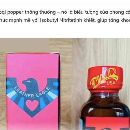
oại popper thông thường – nó là
biểu tượng
của phong c
 thức mạnh mẽ
với
Isobutyl Nitrite
tinh khiết
, giúp tăng kho