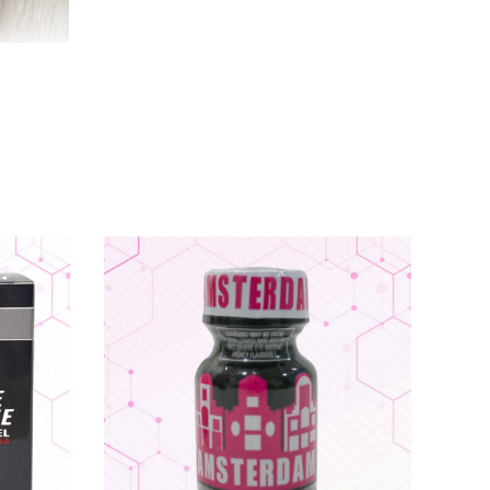
, Bot
, cặp đôi nam nữ
và
những ai đam mê sự
ng.