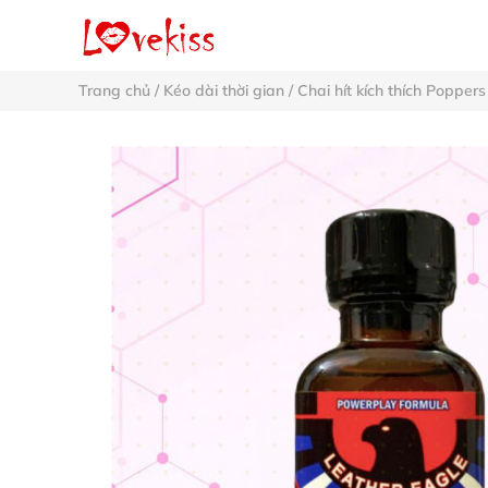
Trang chủ
/
Kéo dài thời gian
/
Chai hít kích thích Poppers