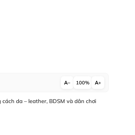
−
100%
+
g cách da – leather
, BDSM
và dân chơi