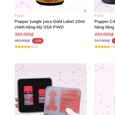
PWD
PWD
Popper Jungle Juice Gold Label 10ml
Popper C4
chính hãng Mỹ USA PWD
hãng tăng
350.000₫
450.000₫
402.000₫
517.000₫
-13%
(311)
(26
2
. Ưu điểm nổi bật
của Leather Eagl