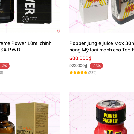
her Eagle 30ml
 cảm giác
reme Power 10ml chính
Popper Jungle Juice Max 30m
 hơn
,
đặc biệt là hậu môn
USA PWD
hãng Mỹ loại mạnh cho Top 
600.000₫
và tăng khoái cảm
923.000₫
-13%
-35%
8)
(232)
hập cuộc
ới không khí party
hoặc BDSM
le 30ml hiệu quả & an toàn