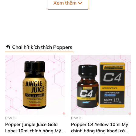
Xem thêm
Tác dụng
của sản phẩm còn phụ thuộc vào cơ địa
của mỗi người
.
Nếu ai thích nghi tốt
,
Popper Jungle
Juice Platium
sẽ tạo nên sự hưng phấn gấp bội cho
bạn
, giúp bạn mở màn cho một cuộc “yêu” tràn đầy
📂 Chai hít kích thích Poppers
khoái lạc.
PWD
PWD
Popper Jungle Juice Gold
Popper C4 Yellow 10ml Mỹ
Label 10ml chính hãng Mỹ
chính hãng tăng khoái cảm