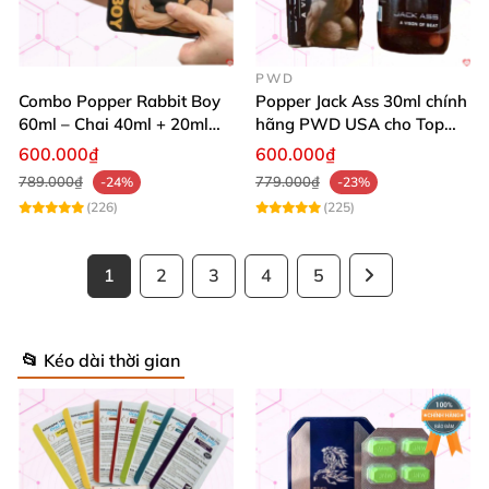
PWD
Combo Popper Rabbit Boy
Popper Jack Ass 30ml chính
60ml – Chai 40ml + 20ml
hãng PWD USA cho Top
Siêu Mạnh Dành Riêng Cho
Bot
600.000₫
600.000₫
Top
789.000₫
779.000₫
-24%
-23%
(226)
(225)
1
2
3
4
5
📂 Kéo dài thời gian