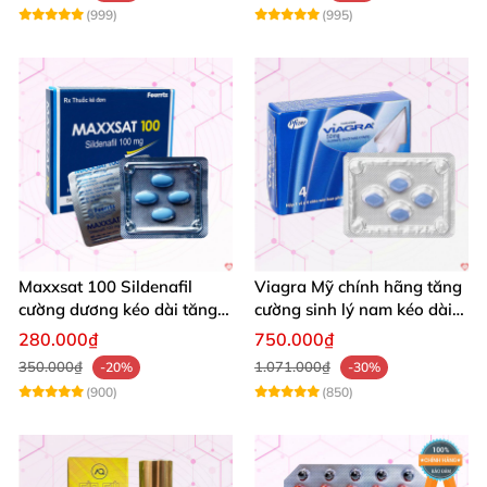
(999)
(995)
Maxxsat 100 Sildenafil
Viagra Mỹ chính hãng tăng
cường dương kéo dài tăng
cường sinh lý nam kéo dài
cường sinh lý nam
quan hệ
280.000₫
750.000₫
350.000₫
1.071.000₫
-20%
-30%
(900)
(850)