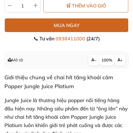
🛒 THÊM VÀO GIỎ
MUA NGAY
📞 Tư vấn
0938411000
(24/7)
Mô tả
−
100%
+
Giới thiệu chung về chai hít tăng khoái cảm
Popper Jungle Juice Platium
Jungle Juice là thương hiệu popper nổi tiếng hàng
đầu
hiện nay
.
Những siêu phẩm đến từ “ông lớn” này
như chai hít tăng khoái cảm Popper Jungle Juice
Platium luôn khiến giới trẻ phát cuồng
và
được
các