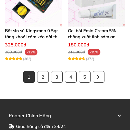
Bột sìn sú Kingsman 0.5gr
Gel bôi Emla Cream 5%
tăng khoái cảm kéo dài thời
chống xuất tinh sớm an
gian quan hệ
toàn hiệu quả 5g
325.000₫
180.000₫
369.000₫
211.000₫
-12%
-15%
(382)
(372)
1
2
3
4
5
Popper Chính Hãng
Giao hàng cả đêm 24/24