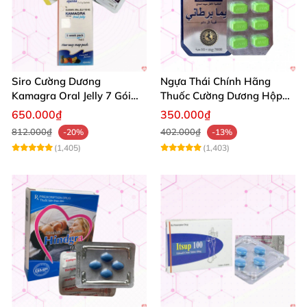
Siro Cường Dương
Ngựa Thái Chính Hãng
Kamagra Oral Jelly 7 Gói
Thuốc Cường Dương Hộp
Hương Trái Cây Tăng
10 Viên Kéo Dài Thời Gian
650.000₫
350.000₫
Cường Sinh Lực
812.000₫
402.000₫
-20%
-13%
(1,405)
(1,403)