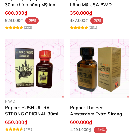
30ml chính hãng Mỹ loại
hãng Mỹ USA PWD
mạnh cho Top Bot
600.000₫
350.000₫
923.000₫
437.000₫
-35%
-20%
(232)
(231)
PWD
Popper RUSH ULTRA
Popper The Real
STRONG ORIGINAL 30ml
Amsterdam Extra Strong
Chính Hãng Mỹ PWD
30ml
650.000₫
600.000₫
(230)
1.291.000₫
-54%