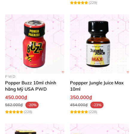
(229)
PWD
Popper Buzz 10ml chính
Poppper Jungle Juice Max
hãng Mỹ USA PWD
10ml
450.000₫
350.000₫
562.000₫
454.000₫
-20%
-23%
(228)
(228)