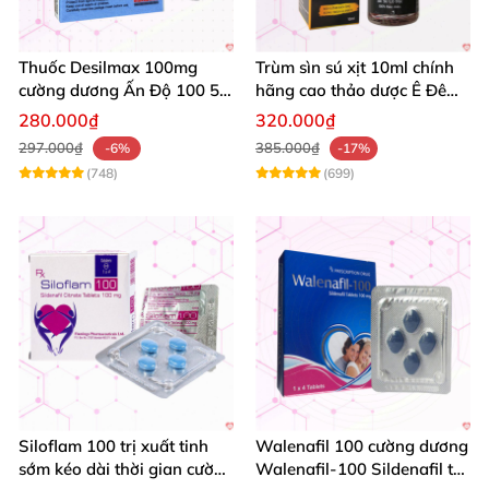
Thuốc Desilmax 100mg
Trùm sìn sú xịt 10ml chính
cường dương Ấn Độ 100 50
hãng cao thảo dược Ê Đê
mg tăng sinh lý tốt nhất
kéo dài QT
280.000₫
320.000₫
297.000₫
385.000₫
-6%
-17%
(748)
(699)
Siloflam 100 trị xuất tinh
Walenafil 100 cường dương
sớm kéo dài thời gian cường
Walenafil-100 Sildenafil trị