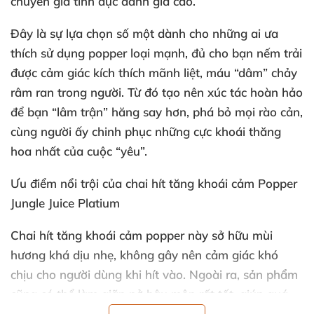
chuyên gia tình dục đánh giá cao.
Đây là sự lựa chọn số một dành cho
những ai ưa
thích sử dụng popper loại mạnh
, đủ cho bạn nếm trải
được cảm giác kích thích mãnh liệt
, máu “dâm” chảy
râm ran trong người
. Từ đó tạo nên xúc tác hoàn hảo
để bạn “lâm trận” hăng say hơn
, phá bỏ
mọi rào cản
,
cùng người ấy chinh phục
những cực khoái thăng
hoa nhất
của cuộc “yêu”.
Ưu điểm nổi trội
của chai hít tăng khoái cảm Popper
Jungle Juice Platium
Chai hít tăng khoái cảm popper này sở hữu mùi
hương
khá dịu nhẹ
, không gây nên cảm giác khó
chịu cho người dùng khi hít vào
. Ngoài ra
, sản phẩm
cũng
có thể làm giãn nở hậu môn
rất tốt
, giúp
quá
trình quan hệ “cửa sau” trở nên cực đơn giản.