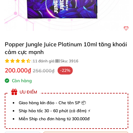
Popper Jungle Juice Platinum 10ml tăng khoái
cảm cực mạnh
|
11 đánh giá
|
Sku:
3916
200.000₫
256.000₫
-22%
Còn hàng
ƯU ĐIỂM
Giao hàng kín đáo - Che tên SP 📦
Ship hỏa tốc 30 - 60 phút (cả đêm) ⚡
Miễn Ship cho đơn hàng từ 300.000đ