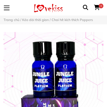
0
Trang chủ
/
Kéo dài thời gian
/
Chai hít kích thích Poppers