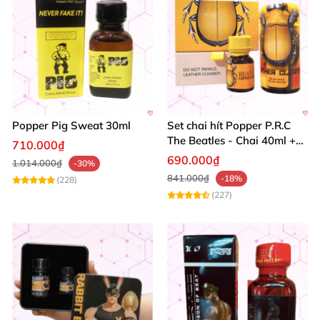
Popper Pig Sweat 30ml
Set chai hít Popper P.R.C
The Beatles - Chai 40ml +
710.000₫
10ml dành cho Top Bot
690.000₫
1.014.000₫
-30%
841.000₫
-18%
(228)
(227)