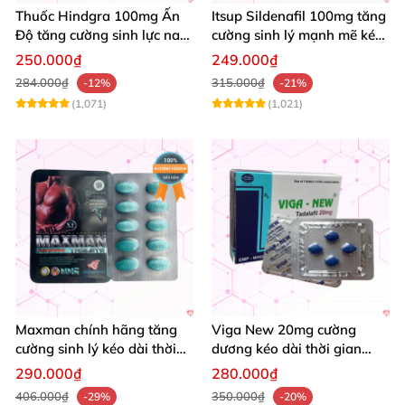
Thuốc Hindgra 100mg Ấn
Itsup Sildenafil 100mg tăng
Độ tăng cường sinh lực nam
cường sinh lý mạnh mẽ kéo
chống xuất tinh sớm mua
dài thời gian nam
250.000₫
249.000₫
ngay
284.000₫
315.000₫
-12%
-21%
(1,071)
(1,021)
Maxman chính hãng tăng
Viga New 20mg cường
cường sinh lý kéo dài thời
dương kéo dài thời gian
gian chống xuất tinh sớm
tăng khoái cảm hộp 4 viên
290.000₫
280.000₫
hộp 10 viên
406.000₫
350.000₫
-29%
-20%