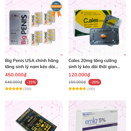
Big Penis USA chính hãng
Cales 20mg tăng cường
tăng sinh lý nam kéo dài
sinh lý kéo dài thời gian
thời gian cường dương hộp
quan hệ chống xuất tinh
450.000₫
120.000₫
12 viên
sớm
646.000₫
150.000₫
-21%
-20%
(399)
(390)