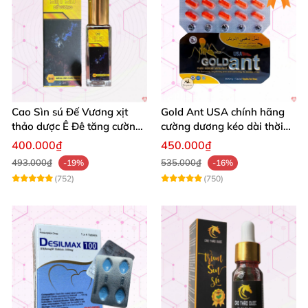
Cao Sìn sú Đế Vương xịt
Gold Ant USA chính hãng
thảo dược Ê Đê tăng cường
cường dương kéo dài thời
bản lĩnh nam
gian - Kiến Vàng Đen Tây
400.000₫
450.000₫
Tạng
493.000₫
535.000₫
-19%
-16%
(752)
(750)