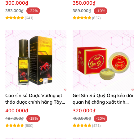
dương Nam giới
xuất tinh sớm tăng sinh lý
300.000₫
350.000₫
kéo dài thời gian
383.000₫
389.000₫
-22%
-10%
(641)
(637)
Cao sìn sú Dược Vương xịt
Gel Sìn Sú Quý Ông kéo dài
thảo dược chính hãng Tây
quan hệ chống xuất tinh
Nguyên tốt nhất
nhanh
400.000₫
320.000₫
487.000₫
400.000₫
-18%
-20%
(600)
(421)