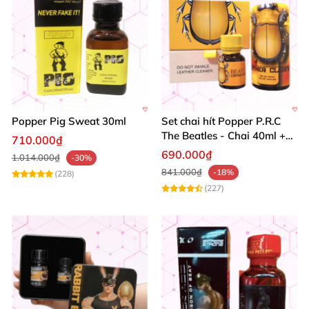
Popper Pig Sweat 30ml
Set chai hít Popper P.R.C
The Beatles - Chai 40ml +
710.000₫
10ml dành cho Top Bot
690.000₫
1.014.000₫
-30%
841.000₫
-18%
(228)
(227)