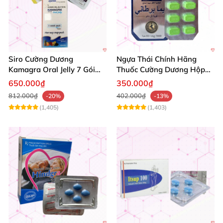
Siro Cường Dương
Ngựa Thái Chính Hãng
Kamagra Oral Jelly 7 Gói
Thuốc Cường Dương Hộp
Hương Trái Cây Tăng
10 Viên Kéo Dài Thời Gian
650.000₫
350.000₫
Cường Sinh Lực
812.000₫
402.000₫
-20%
-13%
(1,405)
(1,403)