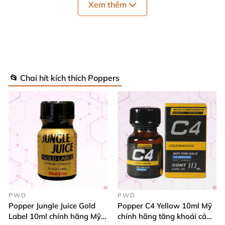
Xem thêm
📂 Chai hít kích thích Poppers
✅ 2
. Ưu Điểm Nổi Bật Của Green Monster
15ml
Tác động nhanh – cực mạnh
PWD
PWD
Popper Jungle Juice Gold
Popper C4 Yellow 10ml Mỹ
Chỉ 1–2 hơi hít nhẹ
, cảm giác
giãn cơ – tăng khoái
Label 10ml chính hãng Mỹ
chính hãng tăng khoái cảm