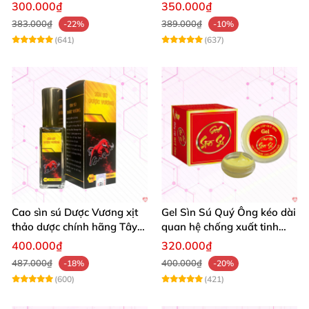
dương Nam giới
xuất tinh sớm tăng sinh lý
300.000₫
350.000₫
kéo dài thời gian
383.000₫
389.000₫
-22%
-10%
(641)
(637)
Cao sìn sú Dược Vương xịt
Gel Sìn Sú Quý Ông kéo dài
thảo dược chính hãng Tây
quan hệ chống xuất tinh
Nguyên tốt nhất
nhanh
400.000₫
320.000₫
487.000₫
400.000₫
-18%
-20%
(600)
(421)