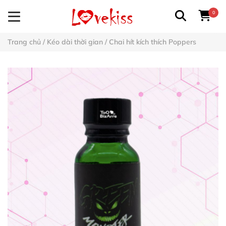
0
Trang chủ
/
Kéo dài thời gian
/
Chai hít kích thích Poppers