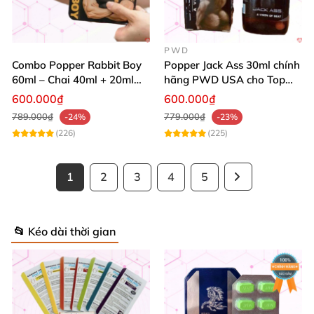
PWD
Combo Popper Rabbit Boy
Popper Jack Ass 30ml chính
60ml – Chai 40ml + 20ml
hãng PWD USA cho Top
Siêu Mạnh Dành Riêng Cho
Bot
600.000₫
600.000₫
Top
789.000₫
779.000₫
-24%
-23%
(226)
(225)
1
2
3
4
5
📂 Kéo dài thời gian