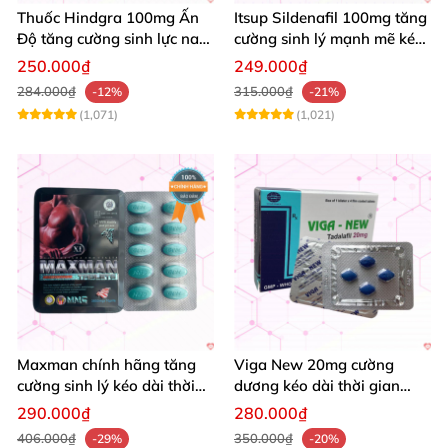
Thuốc Hindgra 100mg Ấn
Itsup Sildenafil 100mg tăng
Độ tăng cường sinh lực nam
cường sinh lý mạnh mẽ kéo
chống xuất tinh sớm mua
dài thời gian nam
250.000₫
249.000₫
ngay
284.000₫
315.000₫
-12%
-21%
(1,071)
(1,021)
Maxman chính hãng tăng
Viga New 20mg cường
cường sinh lý kéo dài thời
dương kéo dài thời gian
gian chống xuất tinh sớm
tăng khoái cảm hộp 4 viên
290.000₫
280.000₫
hộp 10 viên
406.000₫
350.000₫
-29%
-20%