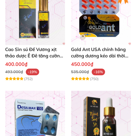
Cao Sìn sú Đế Vương xịt
Gold Ant USA chính hãng
thảo dược Ê Đê tăng cường
cường dương kéo dài thời
bản lĩnh nam
gian - Kiến Vàng Đen Tây
400.000₫
450.000₫
Tạng
493.000₫
535.000₫
-19%
-16%
(752)
(750)