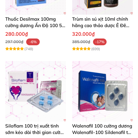
Thuốc Desilmax 100mg
Trùm sìn sú xịt 10ml chính
cường dương Ấn Độ 100 50
hãng cao thảo dược Ê Đê
mg tăng sinh lý tốt nhất
kéo dài QT
280.000₫
320.000₫
297.000₫
385.000₫
-6%
-17%
(748)
(699)
Siloflam 100 trị xuất tinh
Walenafil 100 cường dương
sớm kéo dài thời gian cường
Walenafil-100 Sildenafil trị