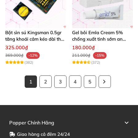
Bột sìn sú Kingsman 0.5gr
Gel bôi Emla Cream 5%
tăng khoái cảm kéo dài thời
chống xuất tinh sớm an
gian quan hệ
toàn hiệu quả 5g
325.000₫
180.000₫
369.000₫
211.000₫
-12%
-15%
(382)
(372)
1
2
3
4
5
Popper Chính Hãng
Giao hàng cả đêm 24/24