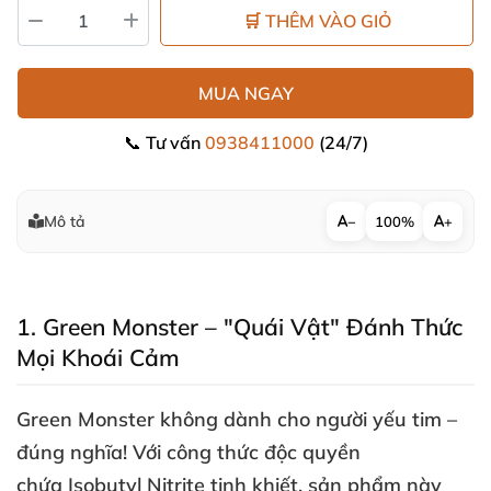
🛒 THÊM VÀO GIỎ
MUA NGAY
📞 Tư vấn
0938411000
(24/7)
Mô tả
−
100%
+
1
. Green Monster – "Quái Vật" Đánh Thức
Mọi Khoái Cảm
Green Monster không dành cho người yếu tim –
đúng nghĩa! Với công thức độc quyền
chứa
Isobutyl Nitrite
tinh khiết
, sản phẩm này