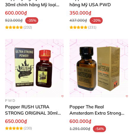
30ml chính hãng Mỹ loại
hãng Mỹ USA PWD
mạnh cho Top Bot
600.000₫
350.000₫
923.000₫
437.000₫
-35%
-20%
(232)
(231)
PWD
Popper RUSH ULTRA
Popper The Real
STRONG ORIGINAL 30ml
Amsterdam Extra Strong
Chính Hãng Mỹ PWD
30ml
650.000₫
600.000₫
(230)
1.291.000₫
-54%