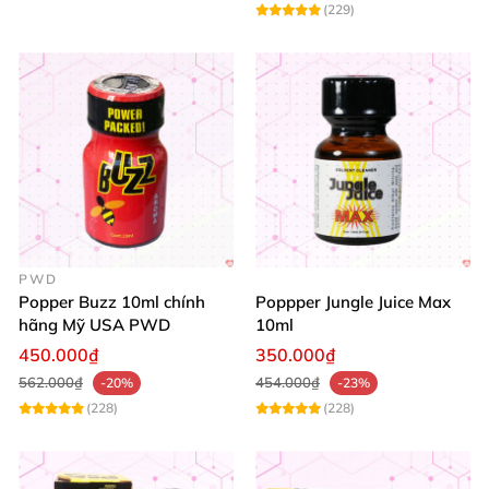
(229)
PWD
Popper Buzz 10ml chính
Poppper Jungle Juice Max
hãng Mỹ USA PWD
10ml
450.000₫
350.000₫
562.000₫
454.000₫
-20%
-23%
(228)
(228)