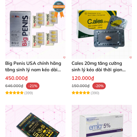
Big Penis USA chính hãng
Cales 20mg tăng cường
tăng sinh lý nam kéo dài
sinh lý kéo dài thời gian
thời gian cường dương hộp
quan hệ chống xuất tinh
450.000₫
120.000₫
12 viên
sớm
646.000₫
150.000₫
-21%
-20%
(399)
(390)