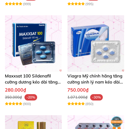
(999)
(995)
Maxxsat 100 Sildenafil
Viagra Mỹ chính hãng tăng
cường dương kéo dài tăng
cường sinh lý nam kéo dài
cường sinh lý nam
quan hệ
280.000₫
750.000₫
350.000₫
1.071.000₫
-20%
-30%
(900)
(850)