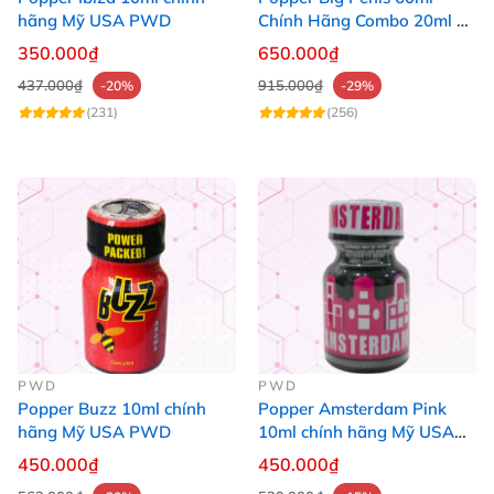
hãng Mỹ USA PWD
Chính Hãng Combo 20ml +
40ml Tăng Khoái Cảm Cho
350.000₫
650.000₫
Top & Bot
437.000₫
915.000₫
-20%
-29%
(231)
(256)
PWD
PWD
Popper Buzz 10ml chính
Popper Amsterdam Pink
hãng Mỹ USA PWD
10ml chính hãng Mỹ USA
PWD
450.000₫
450.000₫