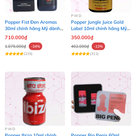
PWD
Popper Fist Đen Aromas
Popper Jungle Juice Gold
30ml chính hãng Mỹ dành
Label 10ml chính hãng Mỹ
cho Top Bot
USA PWD
710.000₫
350.000₫
1.075.000₫
402.000₫
-34%
-13%
(215)
(311)
PWD
Popper Ibiza 10ml chính
Popper Big Penis 60ml