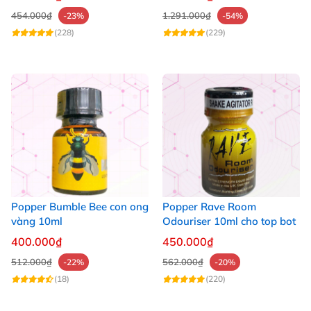
454.000₫
1.291.000₫
-23%
-54%
(228)
(229)
Popper Bumble Bee con ong
Popper Rave Room
vàng 10ml
Odouriser 10ml cho top bot
400.000₫
450.000₫
512.000₫
562.000₫
-22%
-20%
(18)
(220)