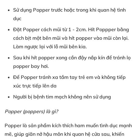
Sử dụng Popper
trước hoặc
trong khi
quan hệ tình
dục
Đặt Popper
cách mũi từ
1
- 2cm
. Hít Poppper
bằng
cách
bịt một bên mũi
và hít popper
vào mũi còn lại
.
Làm ngược lại
với
lỗ mũi bên kia
.
Sau khi
hít popper xong
cần đậy nắp kín
để tránh
lọ
popper bay hơi
.
Để Popper
tránh xa tầm tay trẻ em
và
không tiếp
xúc
trực tiếp lên da
Người bị
bệnh tim mạch
không nên sử dụng
Popper (poppers
) là gì?
Popper là sản phẩm
kích thích
ham muốn tình dục
mạnh
mẽ
, giúp
giãn nở hậu môn
khi quan hệ cửa sau
, khiến