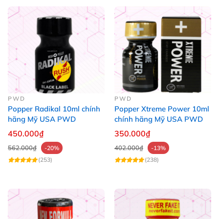
PWD
PWD
Popper Radikal 10ml chính
Popper Xtreme Power 10ml
hãng Mỹ USA PWD
chính hãng Mỹ USA PWD
450.000₫
350.000₫
562.000₫
402.000₫
-20%
-13%
(253)
(238)