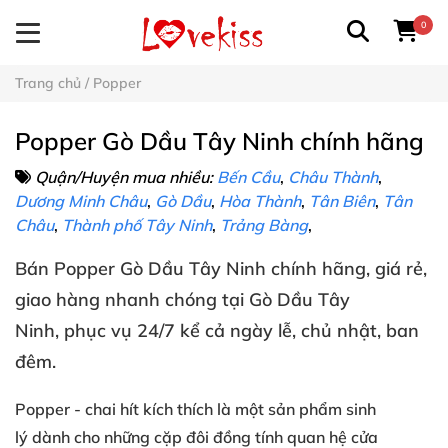
0
Trang chủ
/
Popper
Popper Gò Dầu Tây Ninh chính hãng
Quận/Huyện mua nhiều:
Bến Cầu
,
Châu Thành
,
Dương Minh Châu
,
Gò Dầu
,
Hòa Thành
,
Tân Biên
,
Tân
Châu
,
Thành phố Tây Ninh
,
Trảng Bàng
,
Bán
Popper
Gò Dầu Tây Ninh
chính hãng
, giá rẻ
,
giao hàng nhanh chóng
tại
Gò Dầu Tây
Ninh
, phục vụ 24/7
kể cả ngày lễ
, chủ nhật
, ban
đêm
.
Popper
- chai hít kích thích
là một sản phẩm
sinh
lý
dành cho
những cặp đôi đồng tính
quan hệ cửa