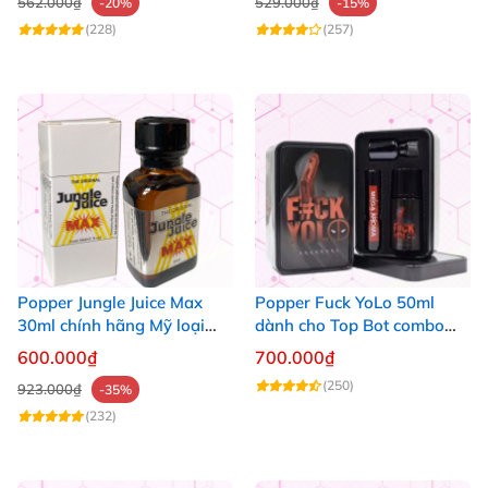
562.000₫
529.000₫
-20%
-15%
(228)
(257)
Popper Jungle Juice Max
Popper Fuck YoLo 50ml
30ml chính hãng Mỹ loại
dành cho Top Bot combo
mạnh cho Top Bot
hộp thiếc 40ml + 10ml
600.000₫
700.000₫
(250)
923.000₫
-35%
(232)