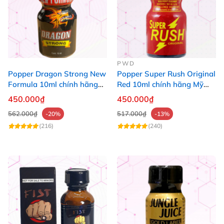
PWD
Popper Dragon Strong New
Popper Super Rush Original
Formula 10ml chính hãng
Red 10ml chính hãng Mỹ
Mỹ dành cho Top Bot
USA PWD
450.000₫
450.000₫
562.000₫
517.000₫
-20%
-13%
(216)
(240)