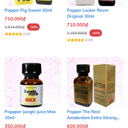
Popper Pig Sweat 30ml
Popper Locker Room
Original 30ml
710.000₫
710.000₫
1.014.000₫
-30%
1.183.000₫
-40%
(228)
(239)
Poppper Jungle Juice Max
Popper The Real
10ml
Amsterdam Extra Strong
30ml
350.000₫
600.000₫