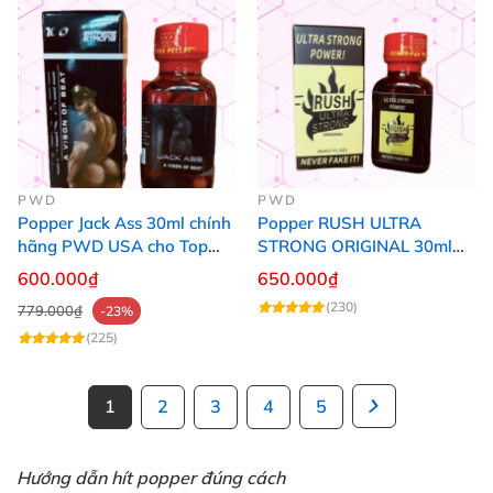
PWD
PWD
Popper Jack Ass 30ml chính
Popper RUSH ULTRA
hãng PWD USA cho Top
STRONG ORIGINAL 30ml
Bot
Chính Hãng Mỹ PWD
600.000₫
650.000₫
(230)
779.000₫
-23%
(225)
1
2
3
4
5
Hướng dẫn hít popper đúng cách