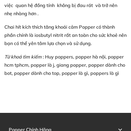
việc
quan hệ đồng tính
không bị đau rát
và trở nên
nhẹ nhàng hơn
.
Chai hít kích thích tăng khoái cảm
Popper có
thành
phần chính là
iosbutyl nitrit
rất an toàn
cho sức khoẻ
nên
bạn
có thể
yên tâm lựa chọn
và sử dụng
.
Từ khoá tìm kiếm
: Huy poppers
, popper hà nội
, popper
hcm
tphcm
, popper là j
, giang popper
, popper dành cho
bot
, popper dành cho top
, popper là gì
, poppers là gì
Popper Chính Hãng