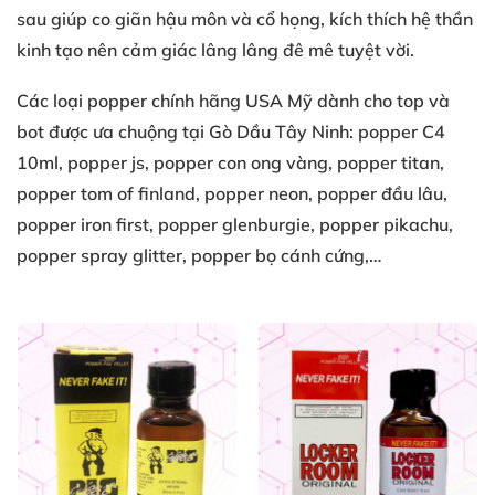
sau
giúp co giãn
hậu môn
và cổ họng
, kích thích
hệ thần
kinh
tạo nên
cảm giác lâng lâng
đê mê tuyệt vời
.
Các loại
popper chính hãng USA
Mỹ
dành cho top
và
bot
được ưa chuộng
tại Gò Dầu Tây Ninh
: popper C4
10ml
, popper js
, popper con ong vàng
, popper titan
,
popper tom of finland
, popper neon
, popper đầu lâu
,
popper iron first
, popper glenburgie
, popper pikachu
,
popper spray glitter
, popper bọ cánh cứng
,…