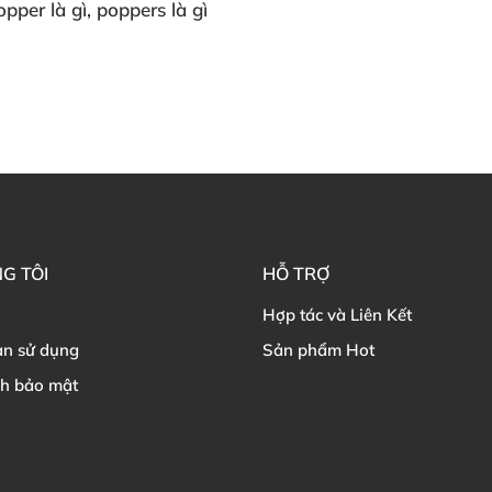
opper là gì
, poppers là gì
G TÔI
HỖ TRỢ
Hợp tác và Liên Kết
ản sử dụng
Sản phẩm Hot
ch bảo mật