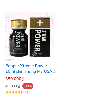
PWD
Popper Xtreme Power
10ml chính hãng Mỹ USA
PWD
350.000₫
402.000₫
-13%
(238)