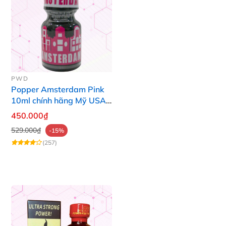
PWD
Popper Amsterdam Pink
10ml chính hãng Mỹ USA
PWD
450.000₫
529.000₫
-15%
(257)