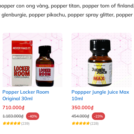
 popper con ong vàng
, popper titan
, popper tom of finland
 glenburgie
, popper pikachu
, popper spray glitter
, popper
Popper Locker Room
Poppper Jungle Juice Max
Original 30ml
10ml
710.000₫
350.000₫
1.183.000₫
454.000₫
-40%
-23%
(239)
(228)