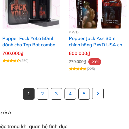
PWD
Popper Fuck YoLo 50ml
Popper Jack Ass 30ml
dành cho Top Bot combo
chính hãng PWD USA cho
hộp thiếc 40ml + 10ml
Top Bot
700.000₫
600.000₫
(250)
779.000₫
-23%
(225)
1
2
3
4
5
 cách
oặc
trong khi
quan hệ tình dục