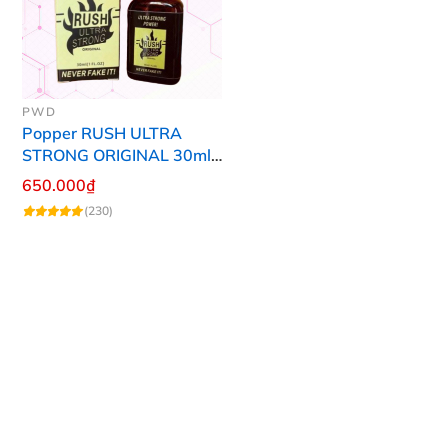
PWD
Popper RUSH ULTRA
STRONG ORIGINAL 30ml
Chính Hãng Mỹ PWD
650.000₫
(230)