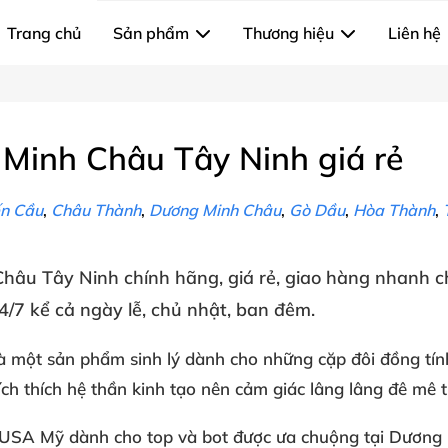
Trang chủ
Sản phẩm
Thương hiệu
Liên hệ
Minh Châu Tây Ninh giá rẻ
n Cầu
,
Châu Thành
,
Dương Minh Châu
,
Gò Dầu
,
Hòa Thành
,
hâu Tây Ninh
chính hãng
, giá rẻ
, giao hàng nhanh 
4/7
kể cả ngày lễ
, chủ nhật
, ban đêm
.
à một sản phẩm
sinh lý
dành cho
những cặp đôi đồng tín
ích thích
hệ thần kinh
tạo nên
cảm giác lâng lâng
đê mê t
 USA
Mỹ
dành cho top
và bot
được ưa chuộng
tại Dương