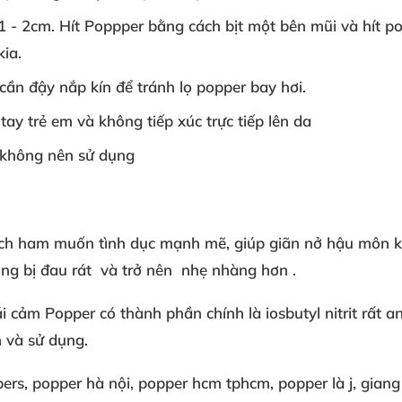
1
- 2cm
. Hít Poppper
bằng cách
bịt một bên mũi
và hít p
kia
.
cần đậy nắp kín
để tránh
lọ popper bay hơi
.
tay trẻ em
và
không tiếp xúc
trực tiếp lên da
không nên sử dụng
ch
ham muốn tình dục
mạnh mẽ
, giúp
giãn nở hậu môn
k
ng bị đau rát
và trở nên
nhẹ nhàng hơn
.
ái cảm
Popper có
thành phần chính là
iosbutyl nitrit
rất a
n
và sử dụng
.
pers
, popper hà nội
, popper hcm
tphcm
, popper là j
, gian