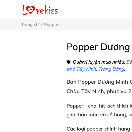
Trang chủ
/
Popper
Popper Dương 
Quận/Huyện mua nhiều:
Bế
phố Tây Ninh
,
Trảng Bàng
,
Bán
Popper
Dương Minh C
Châu Tây Ninh
, phục vụ 2
Popper
- chai hít kích thích
l
giãn
hậu môn
và cổ họng
, k
Các loại
popper chính hãng