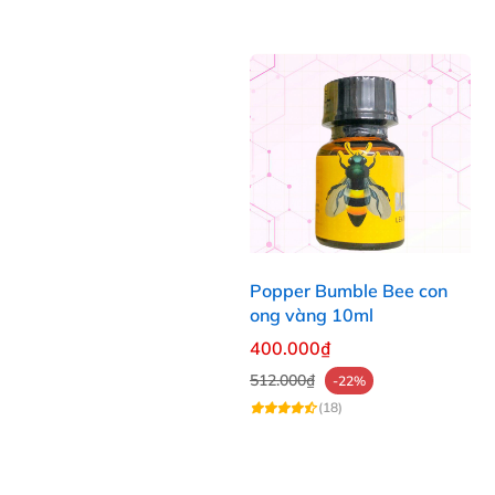
Popper Bumble Bee con
ong vàng 10ml
400.000₫
512.000₫
-22%
(18)