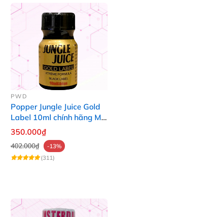
PWD
Popper Jungle Juice Gold
Label 10ml chính hãng Mỹ
USA PWD
350.000₫
402.000₫
-13%
(311)