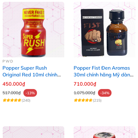
PWD
Popper Super Rush
Popper Fist Đen Aromas
Original Red 10ml chính
30ml chính hãng Mỹ dành
hãng Mỹ USA PWD
cho Top Bot
450.000₫
710.000₫
517.000₫
1.075.000₫
-13%
-34%
(240)
(215)