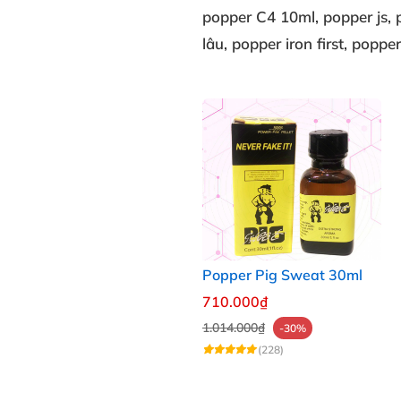
popper C4 10ml
, popper js
,
lâu
, popper iron first
, popper
Popper Pig Sweat 30ml
710.000₫
1.014.000₫
-30%
(228)