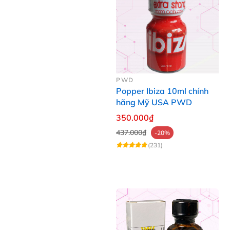
PWD
Popper Ibiza 10ml chính
hãng Mỹ USA PWD
350.000₫
437.000₫
-20%
(231)