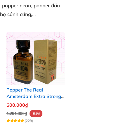
, popper neon
, popper đầu
 bọ cánh cứng
,…
Popper The Real
Amsterdam Extra Strong
30ml
600.000₫
1.291.000₫
-54%
(229)