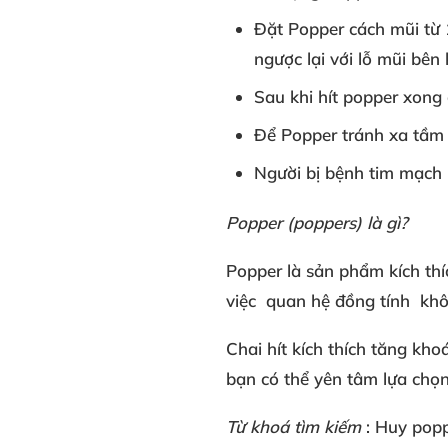
Đặt Popper
cách mũi từ
ngược lại
với
lỗ mũi bên 
Sau khi
hít popper xong
Để Popper
tránh xa tầm 
Người bị
bệnh tim mạch
Popper (poppers
) là gì?
Popper là sản phẩm
kích thí
việc
quan hệ đồng tính
khô
Chai hít kích thích tăng kho
bạn
có thể
yên tâm lựa chọ
Từ khoá tìm kiếm
: Huy pop