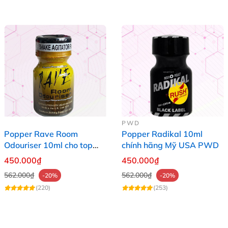
PWD
Popper Rave Room
Popper Radikal 10ml
Odouriser 10ml cho top
chính hãng Mỹ USA PWD
bot
450.000₫
450.000₫
562.000₫
562.000₫
-20%
-20%
(220)
(253)