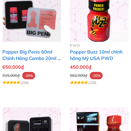
PWD
Popper Big Penis 60ml
Popper Buzz 10ml chính
Chính Hãng Combo 20ml +
hãng Mỹ USA PWD
40ml Tăng Khoái Cảm Cho
650.000₫
450.000₫
Top & Bot
915.000₫
562.000₫
-29%
-20%
(256)
(228)