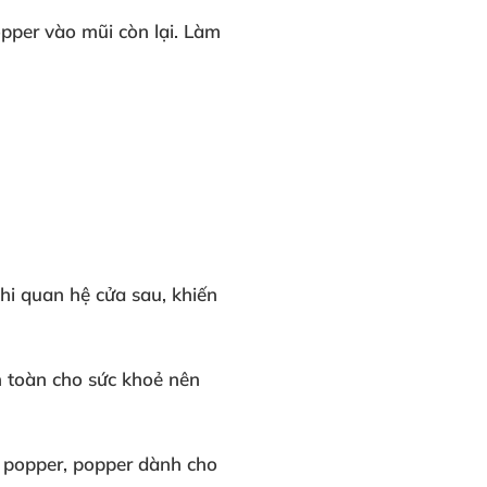
opper
vào mũi còn lại
. Làm
hi quan hệ cửa sau
, khiến
n toàn
cho sức khoẻ
nên
g popper
, popper dành cho