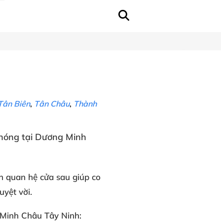
Tân Biên
,
Tân Châu
,
Thành
chóng
tại
Dương Minh
h
quan hệ cửa sau
giúp co
uyệt vời
.
 Minh Châu Tây Ninh
: