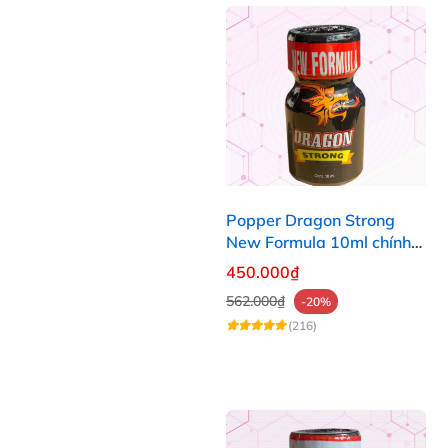
Popper Dragon Strong
New Formula 10ml chính
hãng Mỹ dành cho Top Bot
450.000₫
562.000₫
-20%
(216)