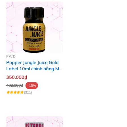
PWD
Popper Jungle Juice Gold
Label 10ml chính hãng Mỹ
USA PWD
350.000₫
402.000₫
-13%
(311)