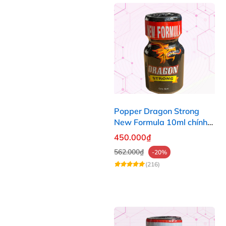
Popper Dragon Strong
New Formula 10ml chính
hãng Mỹ dành cho Top Bot
450.000₫
562.000₫
-20%
(216)