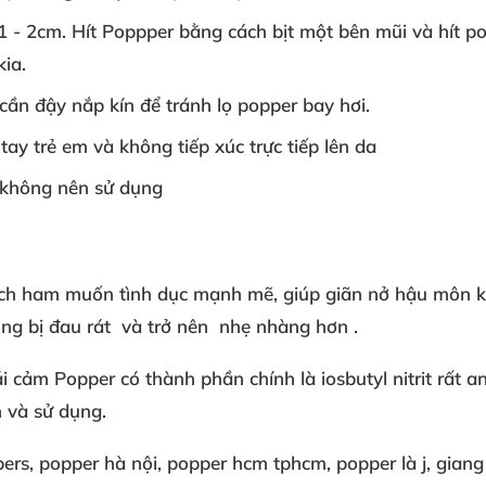
1
- 2cm
. Hít Poppper
bằng cách
bịt một bên mũi
và hít p
kia
.
cần đậy nắp kín
để tránh
lọ popper bay hơi
.
tay trẻ em
và
không tiếp xúc
trực tiếp lên da
không nên sử dụng
ch
ham muốn tình dục
mạnh mẽ
, giúp
giãn nở hậu môn
k
ng bị đau rát
và trở nên
nhẹ nhàng hơn
.
ái cảm
Popper có
thành phần chính là
iosbutyl nitrit
rất a
n
và sử dụng
.
pers
, popper hà nội
, popper hcm
tphcm
, popper là j
, gian