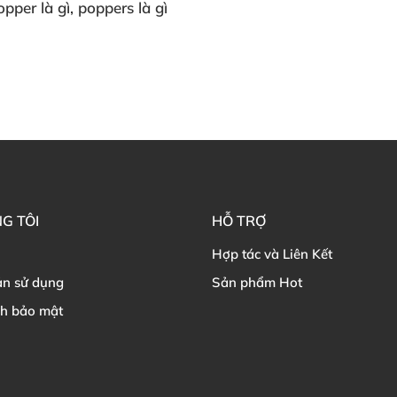
opper là gì
, poppers là gì
G TÔI
HỖ TRỢ
Hợp tác và Liên Kết
ản sử dụng
Sản phẩm Hot
ch bảo mật