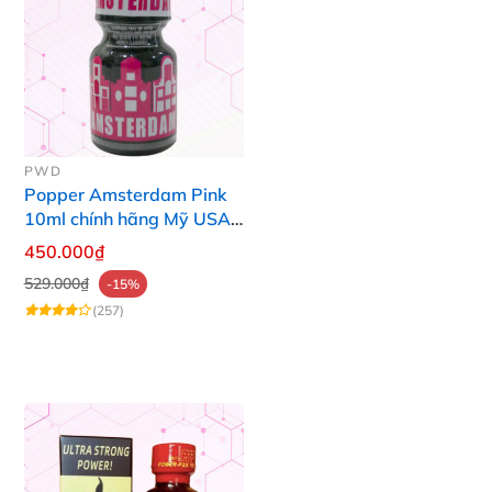
PWD
Popper Amsterdam Pink
10ml chính hãng Mỹ USA
PWD
450.000₫
529.000₫
-15%
(257)