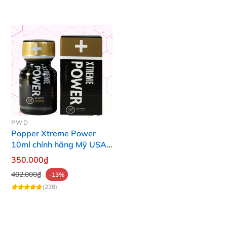
PWD
Popper Xtreme Power
10ml chính hãng Mỹ USA
PWD
350.000₫
402.000₫
-13%
(238)