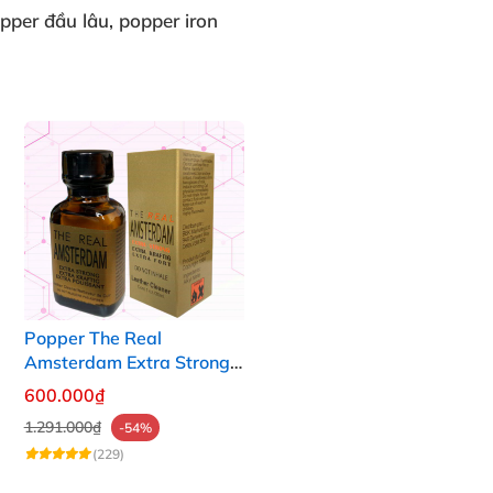
opper đầu lâu
, popper iron
Popper The Real
Amsterdam Extra Strong
30ml
600.000₫
1.291.000₫
-54%
(229)