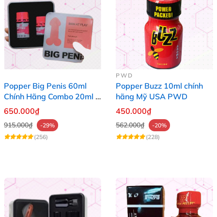
PWD
Popper Big Penis 60ml
Popper Buzz 10ml chính
Chính Hãng Combo 20ml +
hãng Mỹ USA PWD
40ml Tăng Khoái Cảm Cho
650.000₫
450.000₫
Top & Bot
915.000₫
562.000₫
-29%
-20%
(256)
(228)