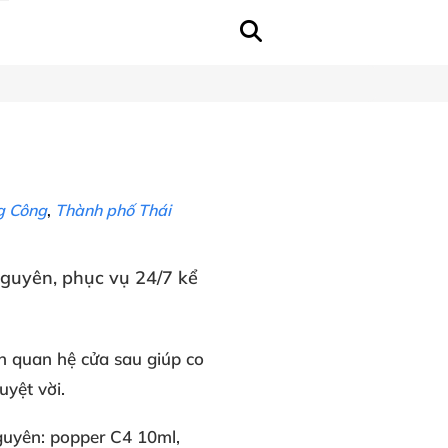
g Công
,
Thành phố Thái
Nguyên
, phục vụ 24/7
kể
h
quan hệ cửa sau
giúp co
uyệt vời
.
guyên
: popper C4 10ml
,