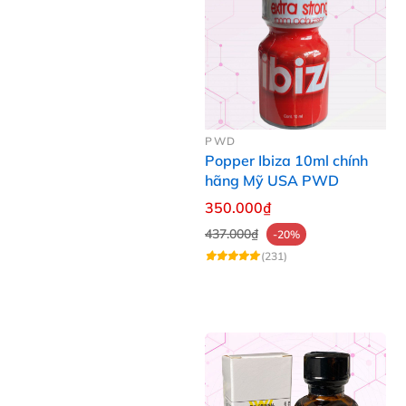
PWD
Popper Ibiza 10ml chính
hãng Mỹ USA PWD
350.000₫
437.000₫
-20%
(231)