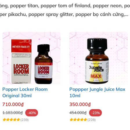
vàng
, popper titan
, popper tom of finland
, popper neon
, p
per pikachu
, popper spray glitter
, popper bọ cánh cứng
,…
Popper Locker Room
Poppper Jungle Juice Max
Original 30ml
10ml
710.000₫
350.000₫
1.183.000₫
454.000₫
-40%
-23%
(239)
(228)