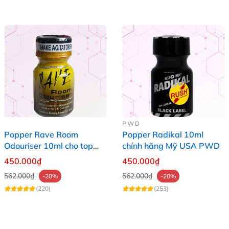
PWD
Popper Rave Room
Popper Radikal 10ml
Odouriser 10ml cho top
chính hãng Mỹ USA PWD
bot
450.000₫
450.000₫
562.000₫
562.000₫
-20%
-20%
(220)
(253)