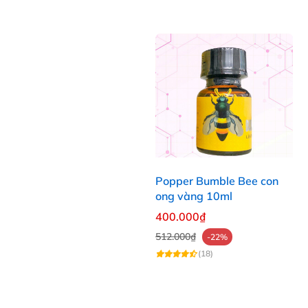
Popper Bumble Bee con
ong vàng 10ml
400.000₫
512.000₫
-22%
(18)