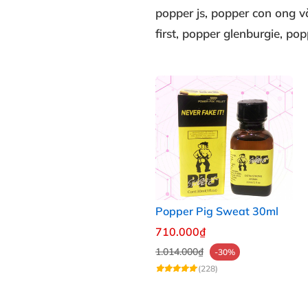
popper js
, popper con ong 
first
, popper glenburgie
, pop
Popper Pig Sweat 30ml
710.000₫
1.014.000₫
-30%
(228)