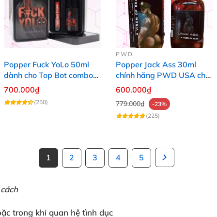
PWD
Popper Fuck YoLo 50ml
Popper Jack Ass 30ml
dành cho Top Bot combo
chính hãng PWD USA cho
hộp thiếc 40ml + 10ml
Top Bot
700.000₫
600.000₫
(250)
779.000₫
-23%
(225)
1
2
3
4
5
 cách
oặc
trong khi
quan hệ tình dục