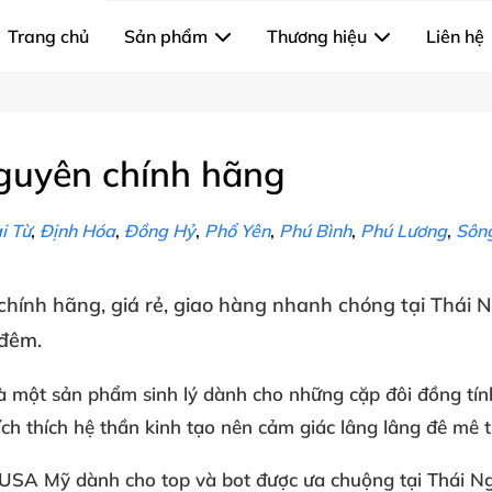
Trang chủ
Sản phẩm
Thương hiệu
Liên hệ
guyên chính hãng
i Từ
,
Định Hóa
,
Đồng Hỷ
,
Phổ Yên
,
Phú Bình
,
Phú Lương
,
Sôn
chính hãng
, giá rẻ
, giao hàng nhanh chóng
tại
Thái 
 đêm
.
à một sản phẩm
sinh lý
dành cho
những cặp đôi đồng tín
ích thích
hệ thần kinh
tạo nên
cảm giác lâng lâng
đê mê t
 USA
Mỹ
dành cho top
và bot
được ưa chuộng
tại Thái N