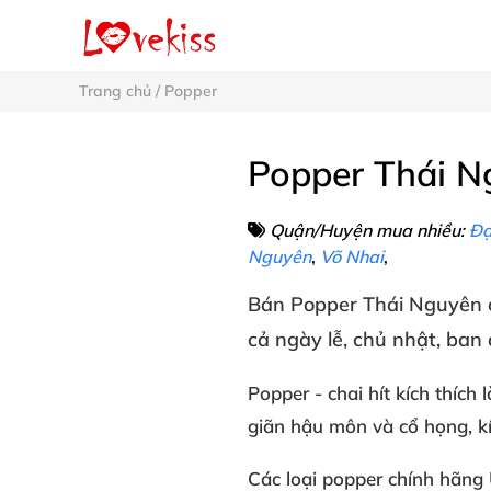
Trang chủ
/
Popper
Popper Thái N
Quận/Huyện mua nhiều:
Đạ
Nguyên
,
Võ Nhai
,
Bán
Popper
Thái Nguyên
cả ngày lễ
, chủ nhật
, ban
Popper
- chai hít kích thích
l
giãn
hậu môn
và cổ họng
, k
Các loại
popper chính hãng