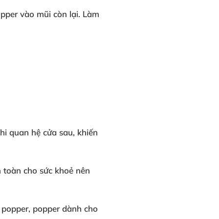
opper
vào mũi còn lại
. Làm
hi quan hệ cửa sau
, khiến
n toàn
cho sức khoẻ
nên
g popper
, popper dành cho