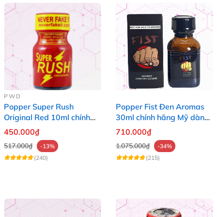
PWD
Popper Super Rush
Popper Fist Đen Aromas
Original Red 10ml chính
30ml chính hãng Mỹ dành
hãng Mỹ USA PWD
cho Top Bot
450.000₫
710.000₫
517.000₫
1.075.000₫
-13%
-34%
(240)
(215)