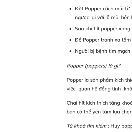
Đặt Popper
cách mũi từ
ngược lại
với
lỗ mũi bên 
Sau khi
hít popper xong
Để Popper
tránh xa tầm 
Người bị
bệnh tim mạch
Popper (poppers
) là gì?
Popper là sản phẩm
kích thí
việc
quan hệ đồng tính
khô
Chai hít kích thích tăng kho
bạn
có thể
yên tâm lựa chọ
Từ khoá tìm kiếm
: Huy pop