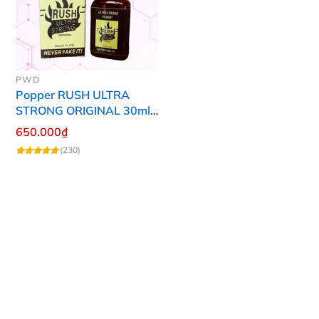
PWD
Popper RUSH ULTRA
STRONG ORIGINAL 30ml
Chính Hãng Mỹ PWD
650.000₫
(230)