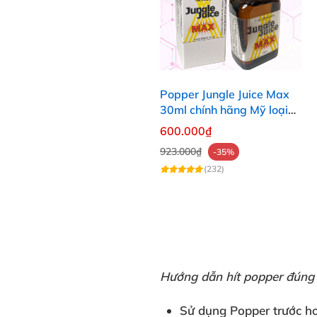
Popper Jungle Juice Max
30ml chính hãng Mỹ loại
mạnh cho Top Bot
600.000₫
923.000₫
-35%
(232)
Hướng dẫn hít popper đúng
Sử dụng Popper
trước h