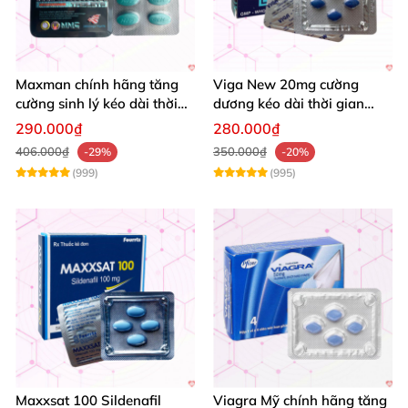
Maxman chính hãng tăng
Viga New 20mg cường
cường sinh lý kéo dài thời
dương kéo dài thời gian
gian chống xuất tinh sớm
tăng khoái cảm hộp 4 viên
290.000₫
280.000₫
hộp 10 viên
406.000₫
350.000₫
-29%
-20%
(999)
(995)
Maxxsat 100 Sildenafil
Viagra Mỹ chính hãng tăng