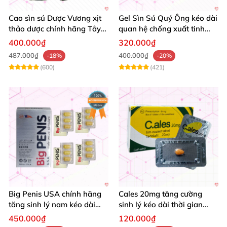
Cao sìn sú Dược Vương xịt
Gel Sìn Sú Quý Ông kéo dài
thảo dược chính hãng Tây
quan hệ chống xuất tinh
Nguyên tốt nhất
nhanh
400.000₫
320.000₫
487.000₫
400.000₫
-18%
-20%
(600)
(421)
Big Penis USA chính hãng
Cales 20mg tăng cường
tăng sinh lý nam kéo dài
sinh lý kéo dài thời gian
thời gian cường dương hộp
quan hệ chống xuất tinh
450.000₫
120.000₫
12 viên
sớm