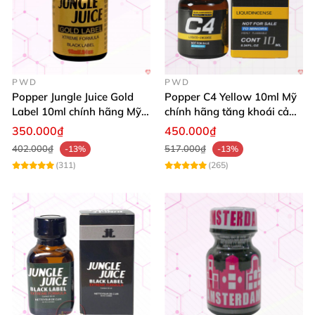
PWD
PWD
Popper Jungle Juice Gold
Popper C4 Yellow 10ml Mỹ
Label 10ml chính hãng Mỹ
chính hãng tăng khoái cảm
USA PWD
cực mạnh
350.000₫
450.000₫
402.000₫
517.000₫
-13%
-13%
(311)
(265)