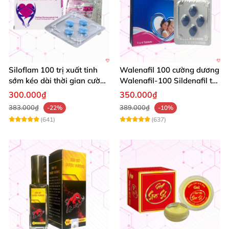
Siloflam 100 trị xuất tinh
Walenafil 100 cường dương
sớm kéo dài thời gian cường
Walenafil-100 Sildenafil trị
dương Nam giới
xuất tinh sớm tăng sinh lý
300.000₫
350.000₫
kéo dài thời gian
383.000₫
389.000₫
-22%
-10%
(641)
(637)