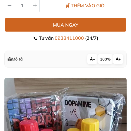
🛒 THÊM VÀO GIỎ
MUA NGAY
📞 Tư vấn
0938411000
(24/7)
Mô tả
−
100%
+