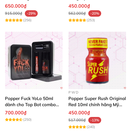
40ml Tăng Khoái Cảm Cho
650.000₫
450.000₫
Top & Bot
915.000₫
562.000₫
-29%
-20%
(256)
(253)
PWD
Popper Fuck YoLo 50ml
Popper Super Rush Original
dành cho Top Bot combo
Red 10ml chính hãng Mỹ
hộp thiếc 40ml + 10ml
USA PWD
700.000₫
450.000₫
(250)
517.000₫
-13%
(240)