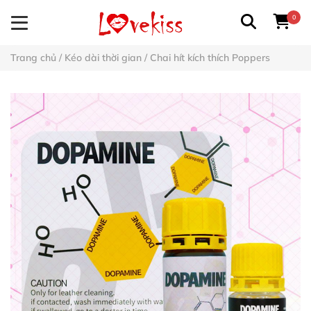
0
Trang chủ
/
Kéo dài thời gian
/
Chai hít kích thích Poppers