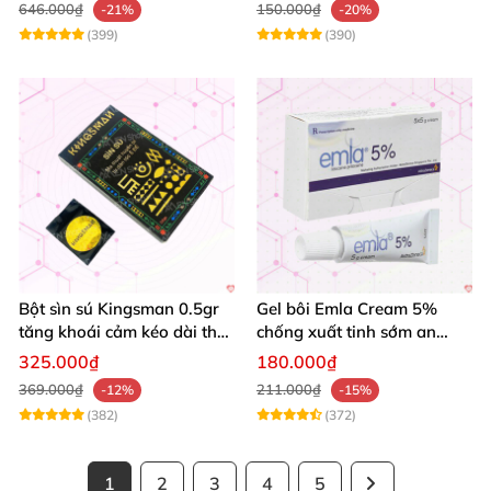
646.000₫
150.000₫
-21%
-20%
(399)
(390)
Bột sìn sú Kingsman 0.5gr
Gel bôi Emla Cream 5%
tăng khoái cảm kéo dài thời
chống xuất tinh sớm an
gian quan hệ
toàn hiệu quả 5g
325.000₫
180.000₫
369.000₫
211.000₫
-12%
-15%
(382)
(372)
1
2
3
4
5