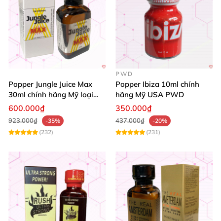
PWD
Popper Jungle Juice Max
Popper Ibiza 10ml chính
30ml chính hãng Mỹ loại
hãng Mỹ USA PWD
mạnh cho Top Bot
600.000₫
350.000₫
923.000₫
437.000₫
-35%
-20%
(232)
(231)