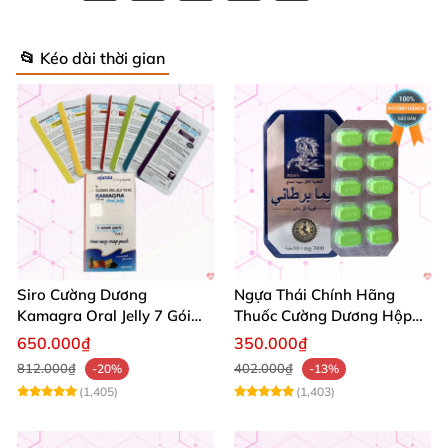
📂 Kéo dài thời gian
Siro Cường Dương
Ngựa Thái Chính Hãng
Kamagra Oral Jelly 7 Gói
Thuốc Cường Dương Hộp
Hương Trái Cây Tăng
10 Viên Kéo Dài Thời Gian
650.000₫
350.000₫
Cường Sinh Lực
812.000₫
402.000₫
-20%
-13%
(1,405)
(1,403)