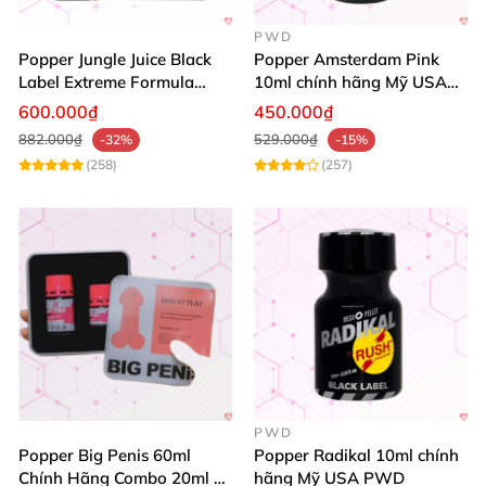
PWD
Popper Jungle Juice Black
Popper Amsterdam Pink
Label Extreme Formula
10ml chính hãng Mỹ USA
30ml
PWD
600.000₫
450.000₫
882.000₫
529.000₫
-32%
-15%
(258)
(257)
PWD
Popper Big Penis 60ml
Popper Radikal 10ml chính
Chính Hãng Combo 20ml +
hãng Mỹ USA PWD