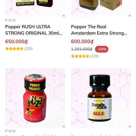
PWD
Popper RUSH ULTRA
Popper The Real
STRONG ORIGINAL 30ml
Amsterdam Extra Strong
Chính Hãng Mỹ PWD
30ml
650.000₫
600.000₫
(230)
1.291.000₫
-54%
(229)
PWD