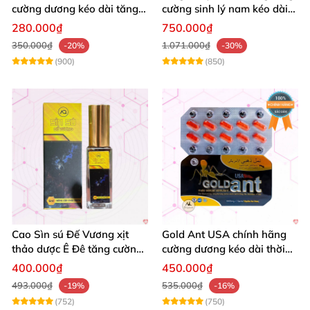
cường dương kéo dài tăng
cường sinh lý nam kéo dài
cường sinh lý nam
quan hệ
280.000₫
750.000₫
350.000₫
1.071.000₫
-20%
-30%
(900)
(850)
Cao Sìn sú Đế Vương xịt
Gold Ant USA chính hãng
thảo dược Ê Đê tăng cường
cường dương kéo dài thời
bản lĩnh nam
gian - Kiến Vàng Đen Tây
400.000₫
450.000₫
Tạng
493.000₫
535.000₫
-19%
-16%
(752)
(750)