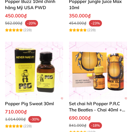
Popper Buzz 10ml chính
Poppper Jungle Juice Max
hãng Mỹ USA PWD
10ml
450.000₫
350.000₫
562.000₫
454.000₫
-20%
-23%
(228)
(228)
Popper Pig Sweat 30ml
Set chai hít Popper P.R.C
The Beatles - Chai 40ml +
710.000₫
10ml dành cho Top Bot
690.000₫
1.014.000₫
-30%
841.000₫
-18%
(228)