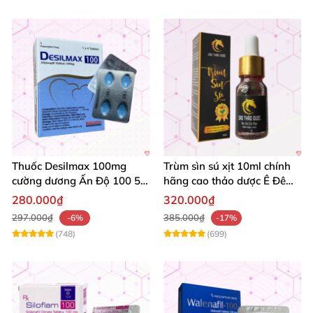
Thuốc Desilmax 100mg
Trùm sìn sú xịt 10ml chính
cường dương Ấn Độ 100 50
hãng cao thảo dược Ê Đê
mg tăng sinh lý tốt nhất
kéo dài QT
280.000₫
320.000₫
297.000₫
385.000₫
-6%
-17%
(748)
(699)