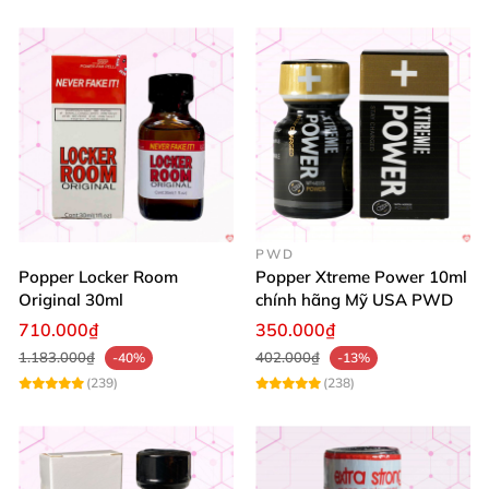
PWD
Popper Locker Room
Popper Xtreme Power 10ml
Original 30ml
chính hãng Mỹ USA PWD
710.000₫
350.000₫
1.183.000₫
402.000₫
-40%
-13%
(239)
(238)