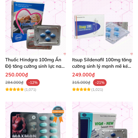
Thuốc Hindgra 100mg Ấn
Itsup Sildenafil 100mg tăng
Độ tăng cường sinh lực nam
cường sinh lý mạnh mẽ kéo
chống xuất tinh sớm mua
dài thời gian nam
250.000₫
249.000₫
ngay
284.000₫
315.000₫
-12%
-21%
(1,071)
(1,021)