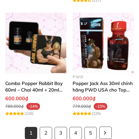
(227)
PWD
Combo Popper Rabbit Boy
Popper Jack Ass 30ml chính
60ml – Chai 40ml + 20ml
hãng PWD USA cho Top
Siêu Mạnh Dành Riêng Cho
Bot
600.000₫
600.000₫
Top
789.000₫
779.000₫
-24%
-23%
(226)
(225)
1
2
3
4
5