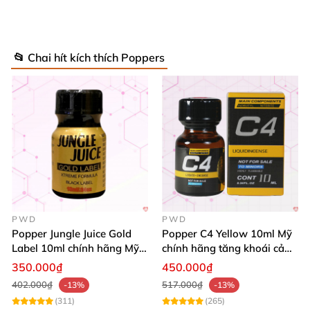
📂 Chai hít kích thích Poppers
PWD
PWD
Popper Jungle Juice Gold
Popper C4 Yellow 10ml Mỹ
Label 10ml chính hãng Mỹ
chính hãng tăng khoái cảm
USA PWD
cực mạnh
350.000₫
450.000₫
402.000₫
517.000₫
-13%
-13%
(311)
(265)