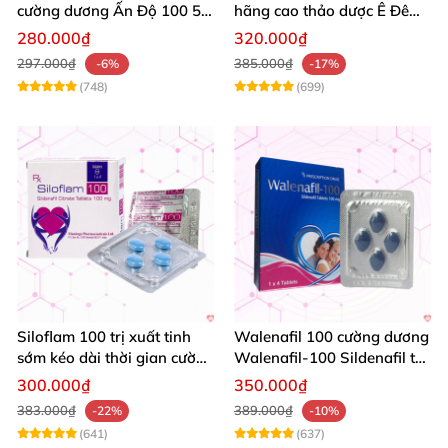
cường dương Ấn Độ 100 50
hãng cao thảo dược Ê Đê
mg tăng sinh lý tốt nhất
kéo dài QT
280.000₫
320.000₫
297.000₫
385.000₫
-6%
-17%
(748)
(699)
Siloflam 100 trị xuất tinh
Walenafil 100 cường dương
sớm kéo dài thời gian cường
Walenafil-100 Sildenafil trị
dương Nam giới
xuất tinh sớm tăng sinh lý
300.000₫
350.000₫
kéo dài thời gian
383.000₫
389.000₫
-22%
-10%
(641)
(637)