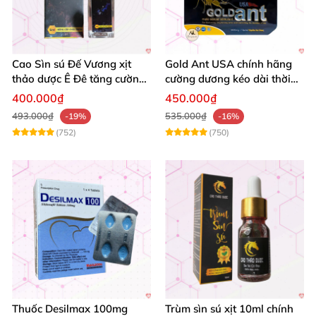
Cao Sìn sú Đế Vương xịt
Gold Ant USA chính hãng
thảo dược Ê Đê tăng cường
cường dương kéo dài thời
bản lĩnh nam
gian - Kiến Vàng Đen Tây
400.000₫
450.000₫
Tạng
493.000₫
535.000₫
-19%
-16%
(752)
(750)
Thuốc Desilmax 100mg
Trùm sìn sú xịt 10ml chính