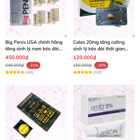
Big Penis USA chính hãng
Cales 20mg tăng cường
tăng sinh lý nam kéo dài
sinh lý kéo dài thời gian
thời gian cường dương hộp
quan hệ chống xuất tinh
450.000₫
120.000₫
12 viên
sớm
646.000₫
150.000₫
-21%
-20%
(399)
(390)