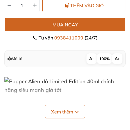
🛒 THÊM VÀO GIỎ
MUA NGAY
📞 Tư vấn
0938411000
(24/7)
Mô tả
−
100%
+
Xem thêm