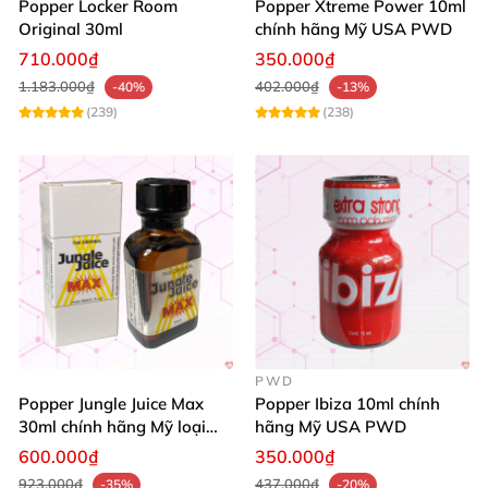
Popper Locker Room
Popper Xtreme Power 10ml
Original 30ml
chính hãng Mỹ USA PWD
710.000₫
350.000₫
1.183.000₫
402.000₫
-40%
-13%
(239)
(238)
PWD
Popper Jungle Juice Max
Popper Ibiza 10ml chính
30ml chính hãng Mỹ loại
hãng Mỹ USA PWD
mạnh cho Top Bot
600.000₫
350.000₫
923.000₫
437.000₫
-35%
-20%