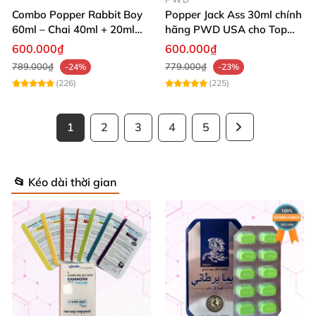
Combo Popper Rabbit Boy
Popper Jack Ass 30ml chính
60ml – Chai 40ml + 20ml
hãng PWD USA cho Top
Siêu Mạnh Dành Riêng Cho
Bot
600.000₫
600.000₫
Top
789.000₫
779.000₫
-24%
-23%
(226)
(225)
1
2
3
4
5
📂 Kéo dài thời gian