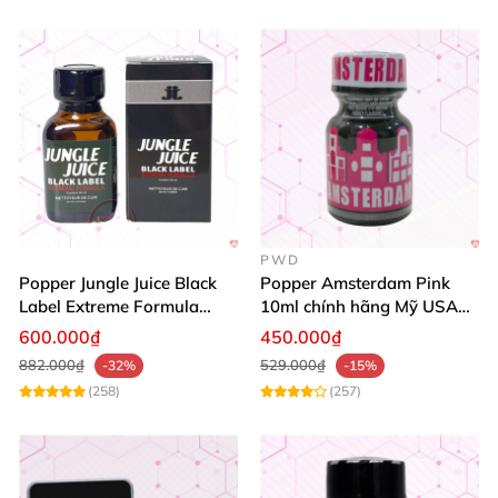
PWD
Popper Jungle Juice Black
Popper Amsterdam Pink
Label Extreme Formula
10ml chính hãng Mỹ USA
30ml
PWD
600.000₫
450.000₫
882.000₫
529.000₫
-32%
-15%
(258)
(257)