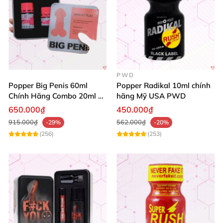
PWD
Popper Big Penis 60ml
Popper Radikal 10ml chính
Chính Hãng Combo 20ml +
hãng Mỹ USA PWD
40ml Tăng Khoái Cảm Cho
650.000₫
450.000₫
Top & Bot
915.000₫
562.000₫
-29%
-20%
(256)
(253)