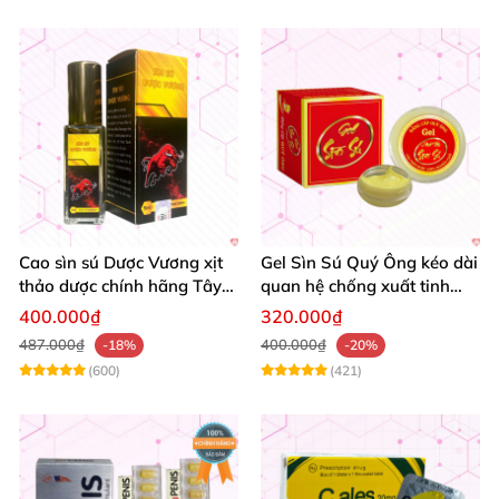
Cao sìn sú Dược Vương xịt
Gel Sìn Sú Quý Ông kéo dài
thảo dược chính hãng Tây
quan hệ chống xuất tinh
Nguyên tốt nhất
nhanh
400.000₫
320.000₫
487.000₫
400.000₫
-18%
-20%
(600)
(421)