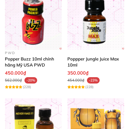
PWD
Popper Buzz 10ml chính
Poppper Jungle Juice Max
hãng Mỹ USA PWD
10ml
450.000₫
350.000₫
562.000₫
454.000₫
-20%
-23%
(228)
(228)