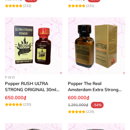
(232)
(231)
PWD
Popper RUSH ULTRA
Popper The Real
STRONG ORIGINAL 30ml
Amsterdam Extra Strong
Chính Hãng Mỹ PWD
30ml
650.000₫
600.000₫
(230)
1.291.000₫
-54%
(229)