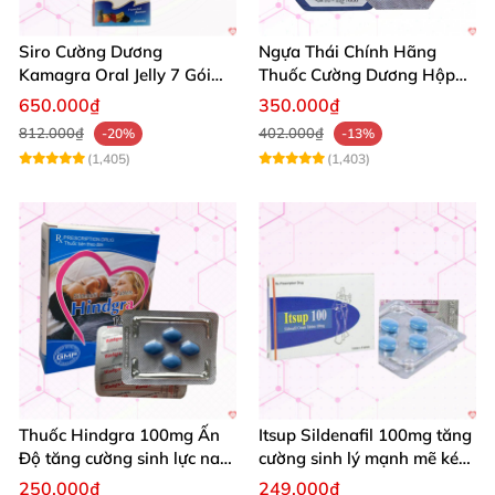
Siro Cường Dương
Ngựa Thái Chính Hãng
Kamagra Oral Jelly 7 Gói
Thuốc Cường Dương Hộp
Hương Trái Cây Tăng
10 Viên Kéo Dài Thời Gian
650.000₫
350.000₫
Cường Sinh Lực
812.000₫
402.000₫
-20%
-13%
(1,405)
(1,403)
Thuốc Hindgra 100mg Ấn
Itsup Sildenafil 100mg tăng
Độ tăng cường sinh lực nam
cường sinh lý mạnh mẽ kéo
chống xuất tinh sớm mua
dài thời gian nam
250.000₫
249.000₫