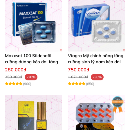
Maxxsat 100 Sildenafil
Viagra Mỹ chính hãng tăng
cường dương kéo dài tăng
cường sinh lý nam kéo dài
cường sinh lý nam
quan hệ
280.000₫
750.000₫
350.000₫
1.071.000₫
-20%
-30%
(900)
(850)