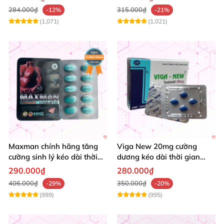
ngay
284.000₫
315.000₫
-12%
-21%
(1,071)
(1,021)
Maxman chính hãng tăng
Viga New 20mg cường
cường sinh lý kéo dài thời
dương kéo dài thời gian
gian chống xuất tinh sớm
tăng khoái cảm hộp 4 viên
290.000₫
280.000₫
hộp 10 viên
406.000₫
350.000₫
-29%
-20%
(999)
(995)