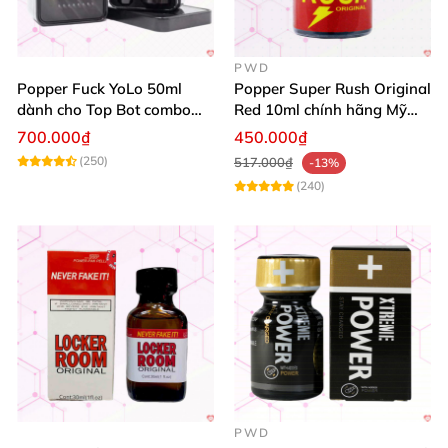
PWD
Popper Fuck YoLo 50ml
Popper Super Rush Original
dành cho Top Bot combo
Red 10ml chính hãng Mỹ
hộp thiếc 40ml + 10ml
USA PWD
700.000₫
450.000₫
(250)
517.000₫
-13%
(240)
PWD