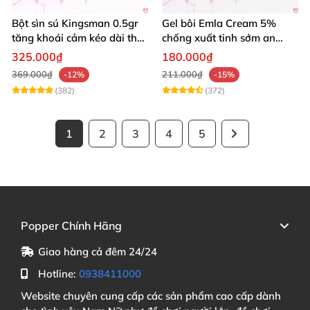
Bột sìn sú Kingsman 0.5gr
Gel bôi Emla Cream 5%
tăng khoái cảm kéo dài thời
chống xuất tinh sớm an
gian quan hệ
toàn hiệu quả 5g
325.000₫
180.000₫
369.000₫
211.000₫
-12%
-15%
(382)
(372)
1
2
3
4
5
Popper Chính Hãng
Giao hàng cả đêm 24/24
Hotline:
0938411000
Website chuyên cung cấp các sản phẩm cao cấp dành