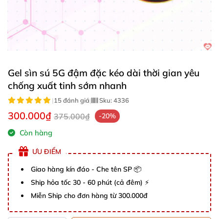
Gel sìn sú 5G đậm đặc kéo dài thời gian yêu
chống xuất tinh sớm nhanh
|
15 đánh giá
|
Sku:
4336
300.000₫
375.000₫
-20%
Còn hàng
ƯU ĐIỂM
Giao hàng kín đáo - Che tên SP 📦
Ship hỏa tốc 30 - 60 phút (cả đêm) ⚡
Miễn Ship cho đơn hàng từ 300.000đ