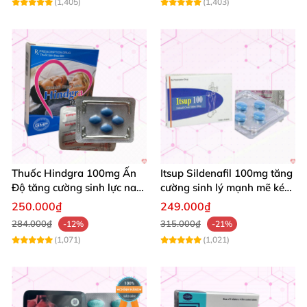
(1,405)
(1,403)
Thuốc Hindgra 100mg Ấn
Itsup Sildenafil 100mg tăng
Độ tăng cường sinh lực nam
cường sinh lý mạnh mẽ kéo
chống xuất tinh sớm mua
dài thời gian nam
250.000₫
249.000₫
ngay
284.000₫
315.000₫
-12%
-21%
(1,071)
(1,021)