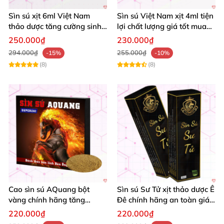
Sìn sú xịt 6ml Việt Nam
Sìn sú Việt Nam xịt 4ml tiện
thảo dược tăng cường sinh
lợi chất lượng giá tốt mua
lý kéo dài quan hệ
ngay
250.000₫
230.000₫
294.000₫
255.000₫
-15%
-10%
(8)
(8)
Cao sìn sú AQuang bột
Sìn sú Sư Tử xịt thảo dược Ê
vàng chính hãng tăng
Đê chính hãng an toàn giá
cường sinh lý
tốt
220.000₫
220.000₫