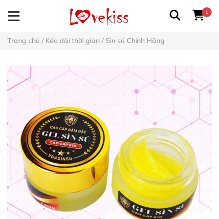
0
Trang chủ
/
Kéo dài thời gian
/
Sìn sú Chính Hãng