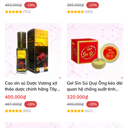
493.000₫
385.000₫
-19%
-17%
(752)
(699)
Cao sìn sú Dược Vương xịt
Gel Sìn Sú Quý Ông kéo dài
thảo dược chính hãng Tây
quan hệ chống xuất tinh
Nguyên tốt nhất
nhanh
400.000₫
320.000₫
487.000₫
400.000₫
-18%
-20%
(600)
(421)