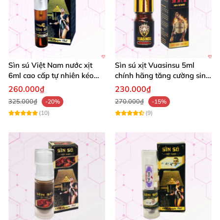
Sìn sú Việt Nam nước xịt
Sìn sú xịt Vuasinsu 5ml
6ml cao cấp tự nhiên kéo
chính hãng tăng cường sinh
dài quan hệ
lực nhanh
260.000₫
230.000₫
325.000₫
270.000₫
-20%
-15%
(10)
(9)