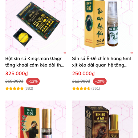
Bột sìn sú Kingsman 0.5gr
Sìn sú Ê Đê chính hãng 5ml
tăng khoái cảm kéo dài thời
xịt kéo dài quan hệ tăng
gian quan hệ
khoái cảm
325.000₫
250.000₫
369.000₫
312.000₫
-12%
-20%
(382)
(351)