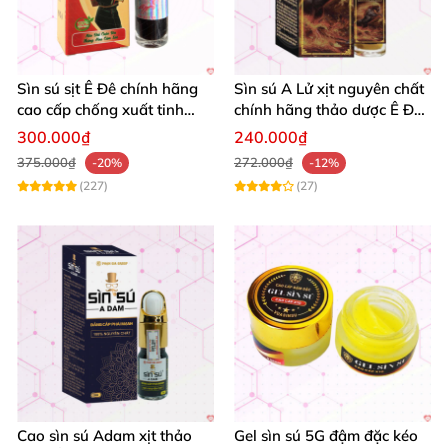
Sìn sú sịt Ê Đê chính hãng
Sìn sú A Lử xịt nguyên chất
cao cấp chống xuất tinh
chính hãng thảo dược Ê Đê
sớm an toàn
tăng cường sinh lực
300.000₫
240.000₫
375.000₫
272.000₫
-20%
-12%
(227)
(27)
Cao sìn sú Adam xịt thảo
Gel sìn sú 5G đậm đặc kéo