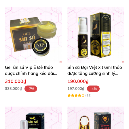
Gel sìn sú Vip Ê Đê thảo
Sìn sú Đại Việt xịt 6ml thảo
dược chính hãng kéo dài
dược tăng cường sinh lý
thời gian giá tốt
chính hãng
310.000₫
190.000₫
333.000₫
197.000₫
-7%
-4%
(11)