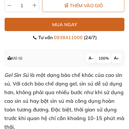
🛒 THÊM VÀO GIỎ
MUA NGAY
📞 Tư vấn
0938411000
(24/7)
Mô tả
−
100%
+
Gel Sìn Sú
là một dạng bào chế khác
của cao sìn
sú
. Với cách bào chế dạng gel
, sìn sú dễ sử dụng
hơn
, không phải qua nhiều bước như khi sử dụng
cao sìn sú hay bột sìn sú
mà công dụng hoàn
toàn tương đương
.
Đặc biệt
, thời gian sử dụng
trước khi quan hệ chỉ cần khoảng 10-15 phút
mà
thôi.