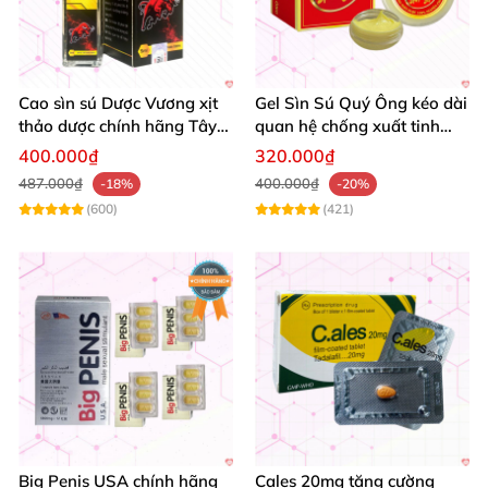
Cao sìn sú Dược Vương xịt
Gel Sìn Sú Quý Ông kéo dài
thảo dược chính hãng Tây
quan hệ chống xuất tinh
Nguyên tốt nhất
nhanh
400.000₫
320.000₫
487.000₫
400.000₫
-18%
-20%
(600)
(421)
Big Penis USA chính hãng
Cales 20mg tăng cường