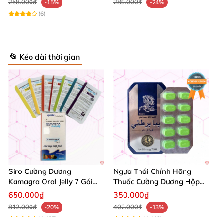
258.000₫
289.000₫
-15%
-24%
(6)
📂 Kéo dài thời gian
Siro Cường Dương
Ngựa Thái Chính Hãng
Kamagra Oral Jelly 7 Gói
Thuốc Cường Dương Hộp
Hương Trái Cây Tăng
10 Viên Kéo Dài Thời Gian
650.000₫
350.000₫
Cường Sinh Lực
812.000₫
402.000₫
-20%
-13%