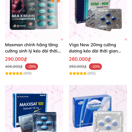
Maxman chính hãng tăng
Viga New 20mg cường
cường sinh lý kéo dài thời
dương kéo dài thời gian
gian chống xuất tinh sớm
tăng khoái cảm hộp 4 viên
290.000₫
280.000₫
hộp 10 viên
406.000₫
350.000₫
-29%
-20%
(999)
(995)