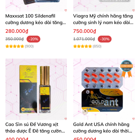
Maxxsat 100 Sildenafil
Viagra Mỹ chính hãng tăng
cường dương kéo dài tăng
cường sinh lý nam kéo dài
cường sinh lý nam
quan hệ
280.000₫
750.000₫
350.000₫
1.071.000₫
-20%
-30%
(900)
(850)
Cao Sìn sú Đế Vương xịt
Gold Ant USA chính hãng
thảo dược Ê Đê tăng cường
cường dương kéo dài thời
bản lĩnh nam
gian - Kiến Vàng Đen Tây
400.000₫
450.000₫