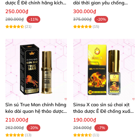
dược Ê Đê chính hãng kích
dài thời gian yêu chống
thích mạnh mẽ
xuất tinh sớm nhanh
250.000₫
300.000₫
280.000₫
375.000₫
-11%
-20%
(21)
(15)
Sìn sú True Man chính hãng
Sinsu X cao sìn sú chai xịt
kéo dài quan hệ thảo dược
thảo dược Ê Đê chống xuất
tự nhiên
tinh sớm
210.000₫
190.000₫
262.000₫
204.000₫
-20%
-7%
(13)
(11)