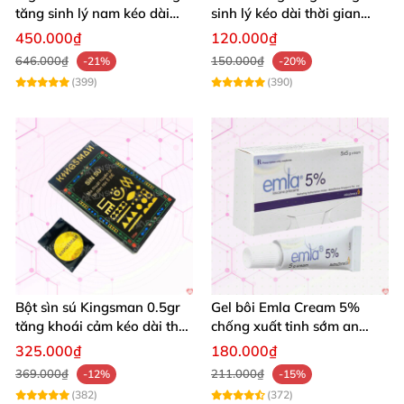
tăng sinh lý nam kéo dài
sinh lý kéo dài thời gian
thời gian cường dương hộp
quan hệ chống xuất tinh
450.000₫
120.000₫
12 viên
sớm
646.000₫
150.000₫
-21%
-20%
(399)
(390)
Bột sìn sú Kingsman 0.5gr
Gel bôi Emla Cream 5%
tăng khoái cảm kéo dài thời
chống xuất tinh sớm an
gian quan hệ
toàn hiệu quả 5g
325.000₫
180.000₫
369.000₫
211.000₫
-12%
-15%
(382)
(372)