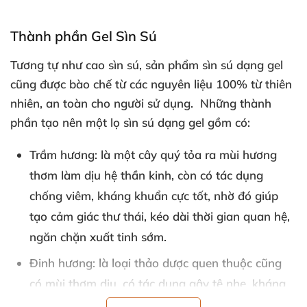
Thành phần Gel Sìn Sú
Tương tự như cao sìn sú
, sản phẩm sìn sú dạng gel
cũng
được bào chế từ
các nguyên liệu 100% từ thiên
nhiên
, an toàn cho người sử dụng.
Những thành
phần tạo nên một lọ sìn sú dạng gel gồm có:
Trầm hương:
là một cây quý tỏa ra mùi hương
thơm làm dịu hệ thần kinh
, còn có tác dụng
chống viêm
, kháng khuẩn cực tốt
, nhờ đó giúp
tạo cảm giác thư thái
, kéo dài thời gian quan hệ
,
ngăn chặn xuất tinh sớm.
Đinh hương:
là loại thảo dược quen thuộc
cũng
có mùi thơm dịu
, có tác dụng gây tê nhẹ
, kháng
viêm
, giảm căng thẳng
, giảm đau rát trong
quá