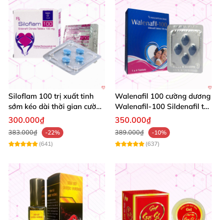
Siloflam 100 trị xuất tinh
Walenafil 100 cường dương
sớm kéo dài thời gian cường
Walenafil-100 Sildenafil trị
dương Nam giới
xuất tinh sớm tăng sinh lý
300.000₫
350.000₫
kéo dài thời gian
383.000₫
389.000₫
-22%
-10%
(641)
(637)