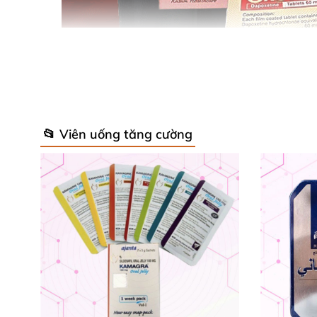
📂 Viên uống tăng cường
Là một sản phẩm thuốc cường dương
của Ấn
soát
và điều trị thành công tình trạng xuất ti
những viên uống điều trị xuất tinh sớm
được q
Tác dụng
của sản phẩm viên uống 
- OXETINE - 60mg giúp điều trị tình trạng xuấ
- Giúp kéo dài thời gian quan hệ
, lấy lại bản 