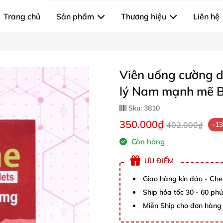
Trang chủ
Sản phẩm
Thương hiệu
Liên hệ
Viên uống cường d
lý Nam mạnh mẽ B
Sku:
3810
350.000₫
402.000₫
-1
Còn hàng
ƯU ĐIỂM
Giao hàng kín đáo - Che
Ship hỏa tốc 30 - 60 ph
Miễn Ship cho đơn hàng