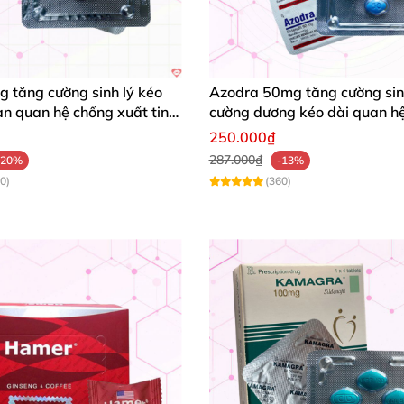
 tăng cường sinh lý kéo
Azodra 50mg tăng cường sin
ian quan hệ chống xuất tinh
cường dương kéo dài quan hệ
250.000₫
287.000₫
-20%
-13%
0)
(360)