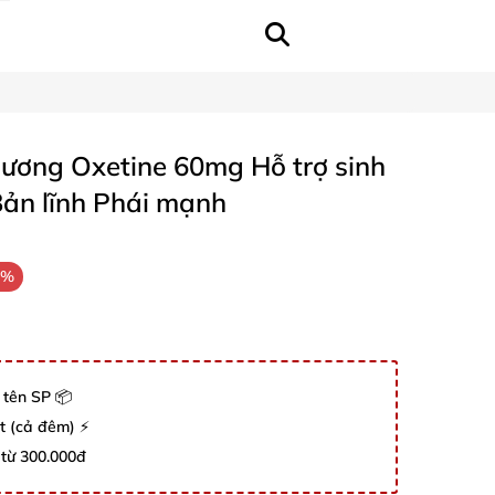
ương Oxetine 60mg Hỗ trợ sinh
ản lĩnh Phái mạnh
3%
 tên SP 📦
út (cả đêm) ⚡
 từ 300.000đ