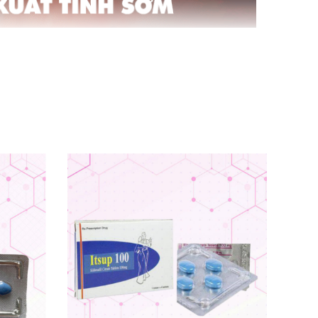
 đang giúp hàng triệu nam giới sử dụng kiểm
u quả nhanh chóng
. Vì thế
, luôn là một trong