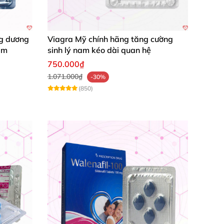
ng dương
Viagra Mỹ chính hãng tăng cường
am
sinh lý nam kéo dài quan hệ
750.000₫
1.071.000₫
-30%
(850)
 xuyên là 1 lần trong 24 giờ.