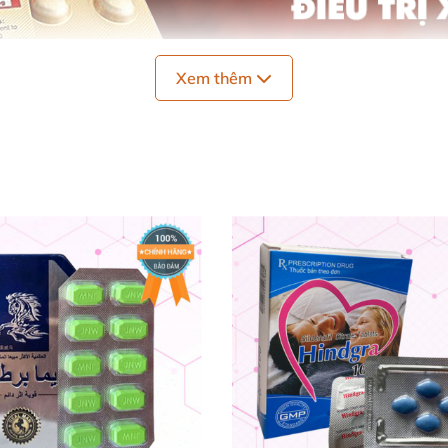
Xem thêm
 Độ
, viên uống tăng cường sinh lý OXETINE - 60mg
đã
và
nh sớm
. Sản phẩm bào chế tiện lợi
, sử dụng dễ dàng; hiệ
uan tâm nhiều nhất ở thời điểm
hiện tại.
cường dương OXETINE - 60mg
t tinh sớm
, trên bảo dưới không nghe.
lĩnh gối chăn
của phái mạnh.