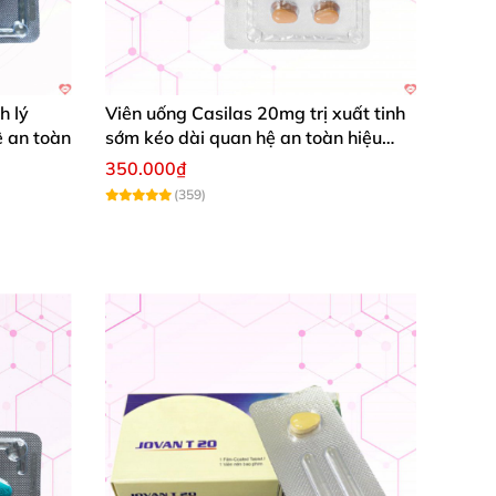
h lý
Viên uống Casilas 20mg trị xuất tinh
 an toàn
sớm kéo dài quan hệ an toàn hiệu
quả
350.000₫
(359)