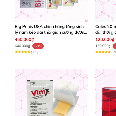
Big Penis USA chính hãng tăng sinh
Cales 20mg
lý nam kéo dài thời gian cường dương
dài thời g
hộp 12 viên
sớm
450.000₫
120.000₫
646.000₫
150.000₫
-21%
(399)
(39