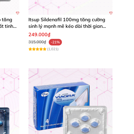
 tăng
Itsup Sildenafil 100mg tăng cường
t tinh
sinh lý mạnh mẽ kéo dài thời gian
nam
249.000₫
315.000₫
-21%
(1,021)
xâm nhập.