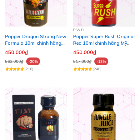
PWD
Popper Dragon Strong New
Popper Super Rush Original
Formula 10ml chính hãng
Red 10ml chính hãng Mỹ
Mỹ dành cho Top Bot
USA PWD
450.000₫
450.000₫
562.000₫
517.000₫
-20%
-13%
(216)
(240)