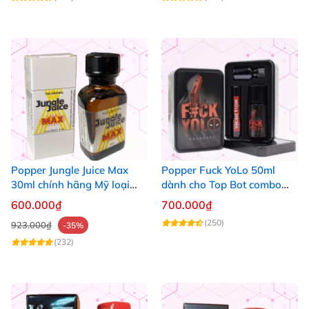
Popper Jungle Juice Max
Popper Fuck YoLo 50ml
30ml chính hãng Mỹ loại
dành cho Top Bot combo
mạnh cho Top Bot
hộp thiếc 40ml + 10ml
600.000₫
700.000₫
(250)
923.000₫
-35%
(232)