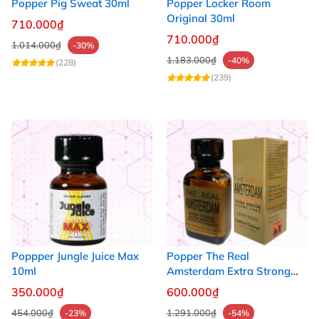
Popper Pig Sweat 30ml
Popper Locker Room
Original 30ml
710.000₫
710.000₫
1.014.000₫
-30%
1.183.000₫
-40%
(228)
(239)
Poppper Jungle Juice Max
Popper The Real
10ml
Amsterdam Extra Strong
30ml
350.000₫
600.000₫
454.000₫
1.291.000₫
-23%
-54%