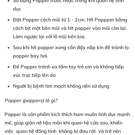
Sử dụng Popper
trước hoặc
trong khi
quan hệ tình
dục
Đặt Popper
cách mũi từ
1
- 2cm
. Hít Poppper
bằng
cách
bịt một bên mũi
và hít popper
vào mũi còn lại
.
Làm ngược lại
với
lỗ mũi bên kia
.
Sau khi
hít popper xong
cần đậy nắp kín
để tránh
lọ
popper bay hơi
.
Để Popper
tránh xa tầm tay trẻ em
và
không tiếp
xúc
trực tiếp lên da
Người bị
bệnh tim mạch
không nên sử dụng
Popper (poppers
) là gì?
Popper là sản phẩm
kích thích
ham muốn tình dục
mạnh
mẽ
, giúp
giãn nở hậu môn
khi quan hệ cửa sau
, khiến
việc
quan hệ đồng tính
không bị đau rát
và trở nên