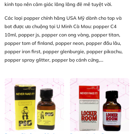
kinh
tạo nên
cảm giác lâng lâng
đê mê tuyệt vời
.
Các loại
popper chính hãng USA
Mỹ
dành cho top
và
bot
được ưa chuộng
tại U Minh Cà Mau
: popper C4
10ml
, popper js
, popper con ong vàng
, popper titan
,
popper tom of finland
, popper neon
, popper đầu lâu
,
popper iron first
, popper glenburgie
, popper pikachu
,
popper spray glitter
, popper bọ cánh cứng
,…