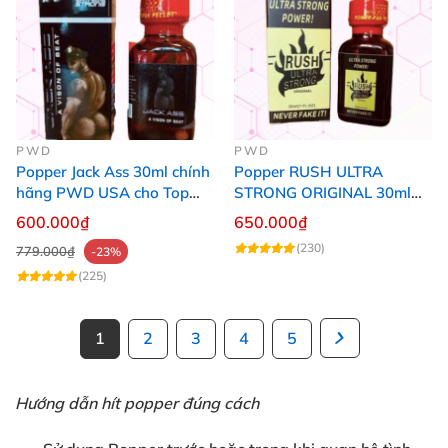
PWD
PWD
Popper Jack Ass 30ml chính
Popper RUSH ULTRA
hãng PWD USA cho Top
STRONG ORIGINAL 30ml
Bot
Chính Hãng Mỹ PWD
600.000₫
650.000₫
(230)
779.000₫
-23%
(225)
1
2
3
4
5
Hướng dẫn hít popper đúng cách