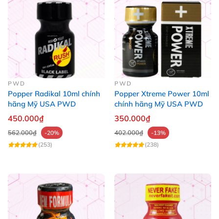
PWD
PWD
Popper Radikal 10ml chính
Popper Xtreme Power 10ml
hãng Mỹ USA PWD
chính hãng Mỹ USA PWD
450.000₫
350.000₫
562.000₫
402.000₫
-20%
-13%
(253)
(238)