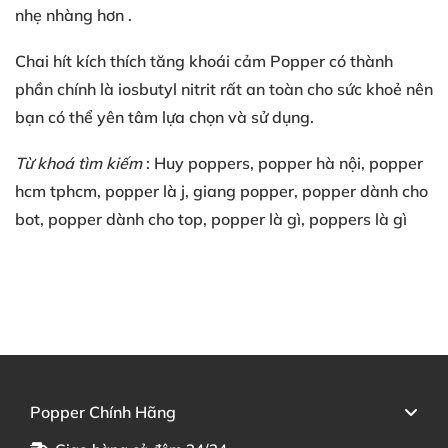
nhẹ nhàng hơn
.
Chai hít kích thích tăng khoái cảm
Popper có
thành
phần chính là
iosbutyl nitrit
rất an toàn
cho sức khoẻ
nên
bạn
có thể
yên tâm lựa chọn
và sử dụng
.
Từ khoá tìm kiếm
: Huy poppers
, popper hà nội
, popper
hcm
tphcm
, popper là j
, giang popper
, popper dành cho
bot
, popper dành cho top
, popper là gì
, poppers là gì
Popper Chính Hãng