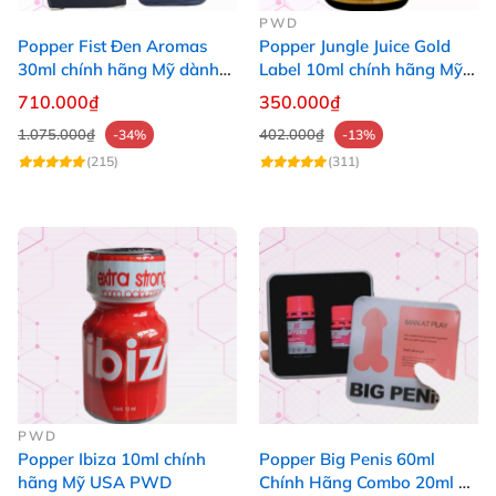
PWD
Popper Fist Đen Aromas
Popper Jungle Juice Gold
30ml chính hãng Mỹ dành
Label 10ml chính hãng Mỹ
cho Top Bot
USA PWD
710.000₫
350.000₫
1.075.000₫
402.000₫
-34%
-13%
(215)
(311)
PWD
Popper Ibiza 10ml chính
Popper Big Penis 60ml
hãng Mỹ USA PWD
Chính Hãng Combo 20ml +