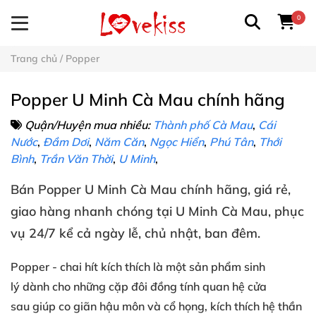
0
Trang chủ
/
Popper
Popper U Minh Cà Mau chính hãng
Quận/Huyện mua nhiều:
Thành phố Cà Mau
,
Cái
Nước
,
Đầm Dơi
,
Năm Căn
,
Ngọc Hiển
,
Phú Tân
,
Thới
Bình
,
Trần Văn Thời
,
U Minh
,
Bán
Popper
U Minh Cà Mau
chính hãng
, giá rẻ
,
giao hàng nhanh chóng
tại
U Minh Cà Mau
, phục
vụ 24/7
kể cả ngày lễ
, chủ nhật
, ban đêm
.
Popper
- chai hít kích thích
là một sản phẩm
sinh
lý
dành cho
những cặp đôi đồng tính
quan hệ cửa
sau
giúp co giãn
hậu môn
và cổ họng
, kích thích
hệ thần