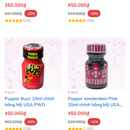
40ml Tăng Khoái Cảm Cho
350.000₫
650.000₫
Top & Bot
437.000₫
915.000₫
-20%
-29%
(231)
(256)
PWD
PWD
Popper Buzz 10ml chính
Popper Amsterdam Pink
hãng Mỹ USA PWD
10ml chính hãng Mỹ USA
PWD
450.000₫
450.000₫
562.000₫
529.000₫
-20%
-15%
(228)
(257)