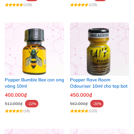
(228)
(229)
Popper Bumble Bee con ong
Popper Rave Room
vàng 10ml
Odouriser 10ml cho top bot
400.000₫
450.000₫
512.000₫
562.000₫
-22%
-20%
(18)
(220)