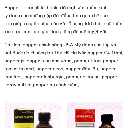
Popper
- chai hít kích thích
là một sản phẩm
sinh
lý
dành cho
những cặp đôi đồng tính
quan hệ cửa
sau
giúp co giãn
hậu môn
và cổ họng
, kích thích
hệ thần
kinh
tạo nên
cảm giác lâng lâng
đê mê tuyệt vời
.
Các loại
popper chính hãng USA
Mỹ
dành cho top
và
bot
được ưa chuộng
tại Tây Hồ Hà Nội
: popper C4 10ml
,
popper js
, popper con ong vàng
, popper titan
, popper
tom of finland
, popper neon
, popper đầu lâu
, popper
iron first
, popper glenburgie
, popper pikachu
, popper
spray glitter
, popper bọ cánh cứng
,…