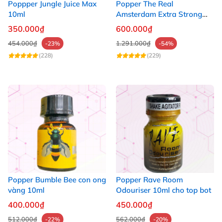
Poppper Jungle Juice Max
Popper The Real
10ml
Amsterdam Extra Strong
30ml
350.000₫
600.000₫
454.000₫
1.291.000₫
-23%
-54%
(228)
(229)
Popper Bumble Bee con ong
Popper Rave Room
vàng 10ml
Odouriser 10ml cho top bot
400.000₫
450.000₫
512.000₫
562.000₫
-22%
-20%