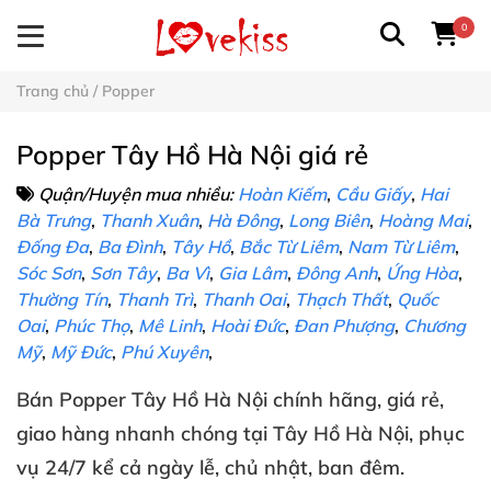
0
Trang chủ
/
Popper
Popper Tây Hồ Hà Nội giá rẻ
Quận/Huyện mua nhiều:
Hoàn Kiếm
,
Cầu Giấy
,
Hai
Bà Trưng
,
Thanh Xuân
,
Hà Đông
,
Long Biên
,
Hoàng Mai
,
Đống Đa
,
Ba Đình
,
Tây Hồ
,
Bắc Từ Liêm
,
Nam Từ Liêm
,
Sóc Sơn
,
Sơn Tây
,
Ba Vì
,
Gia Lâm
,
Đông Anh
,
Ứng Hòa
,
Thường Tín
,
Thanh Trì
,
Thanh Oai
,
Thạch Thất
,
Quốc
Oai
,
Phúc Thọ
,
Mê Linh
,
Hoài Đức
,
Đan Phượng
,
Chương
Mỹ
,
Mỹ Đức
,
Phú Xuyên
,
Bán
Popper
Tây Hồ Hà Nội
chính hãng
, giá rẻ
,
giao hàng nhanh chóng
tại
Tây Hồ Hà Nội
, phục
vụ 24/7
kể cả ngày lễ
, chủ nhật
, ban đêm
.