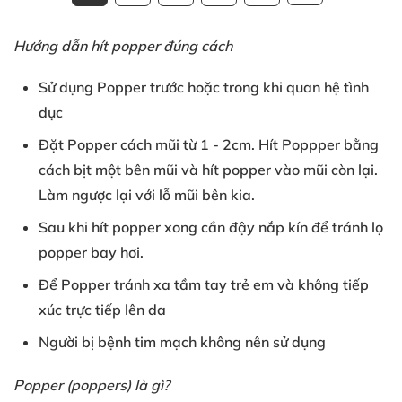
Hướng dẫn hít popper đúng cách
Sử dụng Popper
trước hoặc
trong khi
quan hệ tình
dục
Đặt Popper
cách mũi từ
1
- 2cm
. Hít Poppper
bằng
cách
bịt một bên mũi
và hít popper
vào mũi còn lại
.
Làm ngược lại
với
lỗ mũi bên kia
.
Sau khi
hít popper xong
cần đậy nắp kín
để tránh
lọ
popper bay hơi
.
Để Popper
tránh xa tầm tay trẻ em
và
không tiếp
xúc
trực tiếp lên da
Người bị
bệnh tim mạch
không nên sử dụng
Popper (poppers
) là gì?