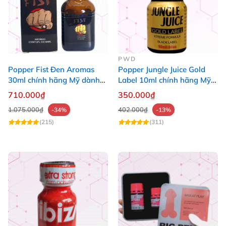
PWD
Popper Fist Đen Aromas
Popper Jungle Juice Gold
30ml chính hãng Mỹ dành
Label 10ml chính hãng Mỹ
cho Top Bot
USA PWD
710.000₫
350.000₫
1.075.000₫
402.000₫
-34%
-13%
(215)
(311)