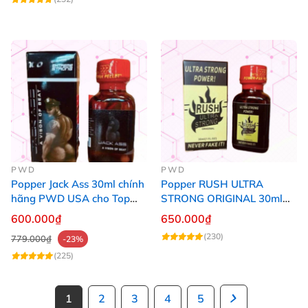
PWD
PWD
Popper Jack Ass 30ml chính
Popper RUSH ULTRA
hãng PWD USA cho Top
STRONG ORIGINAL 30ml
Bot
Chính Hãng Mỹ PWD
600.000₫
650.000₫
(230)
779.000₫
-23%
(225)
1
2
3
4
5