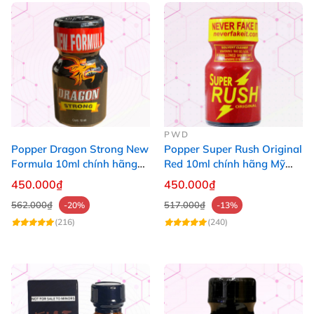
PWD
Popper Dragon Strong New
Popper Super Rush Original
Formula 10ml chính hãng
Red 10ml chính hãng Mỹ
Mỹ dành cho Top Bot
USA PWD
450.000₫
450.000₫
562.000₫
517.000₫
-20%
-13%
(216)
(240)