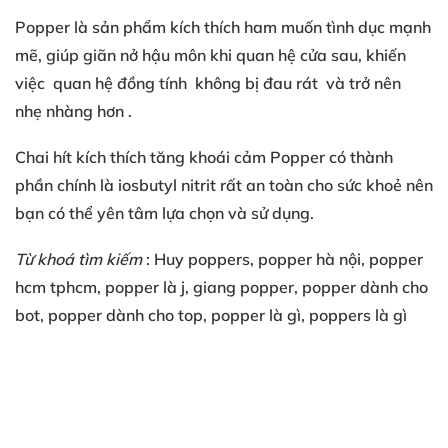
Popper là sản phẩm
kích thích
ham muốn tình dục
mạnh
mẽ
, giúp
giãn nở hậu môn
khi quan hệ cửa sau
, khiến
việc
quan hệ đồng tính
không bị đau rát
và trở nên
nhẹ nhàng hơn
.
Chai hít kích thích tăng khoái cảm
Popper có
thành
phần chính là
iosbutyl nitrit
rất an toàn
cho sức khoẻ
nên
bạn
có thể
yên tâm lựa chọn
và sử dụng
.
Từ khoá tìm kiếm
: Huy poppers
, popper hà nội
, popper
hcm
tphcm
, popper là j
, giang popper
, popper dành cho
bot
, popper dành cho top
, popper là gì
, poppers là gì