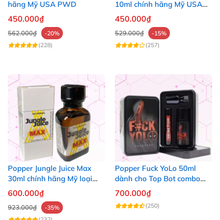
hãng Mỹ USA PWD
10ml chính hãng Mỹ USA
PWD
450.000₫
450.000₫
562.000₫
529.000₫
-20%
-15%
(228)
(257)
Popper Jungle Juice Max
Popper Fuck YoLo 50ml
30ml chính hãng Mỹ loại
dành cho Top Bot combo
mạnh cho Top Bot
hộp thiếc 40ml + 10ml
600.000₫
700.000₫
(250)
923.000₫
-35%
(232)