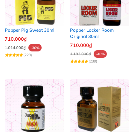
Popper Pig Sweat 30ml
Popper Locker Room
Original 30ml
710.000₫
710.000₫
1.014.000₫
-30%
1.183.000₫
-40%
(228)
(239)