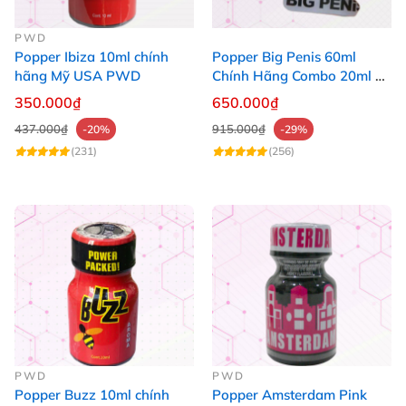
PWD
Popper Ibiza 10ml chính
Popper Big Penis 60ml
hãng Mỹ USA PWD
Chính Hãng Combo 20ml +
40ml Tăng Khoái Cảm Cho
350.000₫
650.000₫
Top & Bot
437.000₫
915.000₫
-20%
-29%
(231)
(256)
PWD
PWD
Popper Buzz 10ml chính
Popper Amsterdam Pink