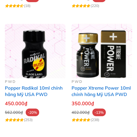
(18)
(220)
PWD
PWD
Popper Radikal 10ml chính
Popper Xtreme Power 10ml
hãng Mỹ USA PWD
chính hãng Mỹ USA PWD
450.000₫
350.000₫
562.000₫
402.000₫
-20%
-13%
(253)
(238)