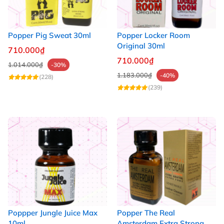
Popper Pig Sweat 30ml
Popper Locker Room
Original 30ml
710.000₫
710.000₫
1.014.000₫
-30%
1.183.000₫
-40%
(228)
(239)
Poppper Jungle Juice Max
Popper The Real
10ml
Amsterdam Extra Strong