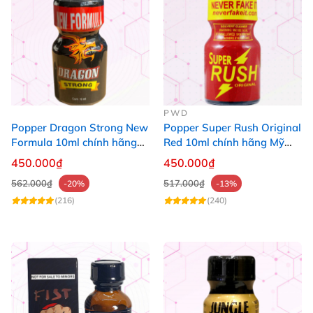
PWD
Popper Dragon Strong New
Popper Super Rush Original
Formula 10ml chính hãng
Red 10ml chính hãng Mỹ
Mỹ dành cho Top Bot
USA PWD
450.000₫
450.000₫
562.000₫
517.000₫
-20%
-13%
(216)
(240)