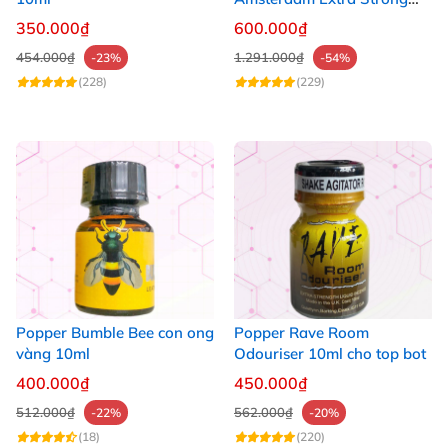
30ml
350.000₫
600.000₫
454.000₫
1.291.000₫
-23%
-54%
(228)
(229)
Popper Bumble Bee con ong
Popper Rave Room
vàng 10ml
Odouriser 10ml cho top bot
400.000₫
450.000₫
512.000₫
562.000₫
-22%
-20%
(18)
(220)