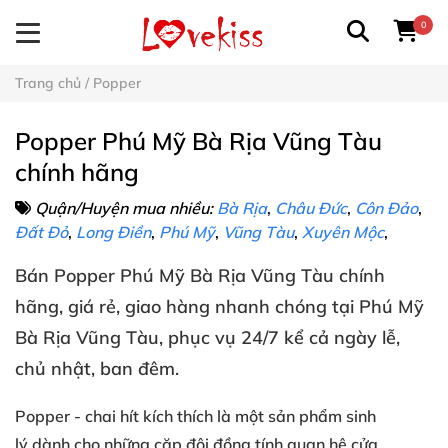
0
Trang chủ
/
Popper
Popper Phú Mỹ Bà Rịa Vũng Tàu
chính hãng
Quận/Huyện mua nhiều:
Bà Rịa
,
Châu Đức
,
Côn Đảo
,
Đất Đỏ
,
Long Điền
,
Phú Mỹ
,
Vũng Tàu
,
Xuyên Mộc
,
Bán
Popper
Phú Mỹ Bà Rịa Vũng Tàu
chính
hãng
, giá rẻ
, giao hàng nhanh chóng
tại
Phú Mỹ
Bà Rịa Vũng Tàu
, phục vụ 24/7
kể cả ngày lễ
,
chủ nhật
, ban đêm
.
Popper
- chai hít kích thích
là một sản phẩm
sinh
lý
dành cho
những cặp đôi đồng tính
quan hệ cửa