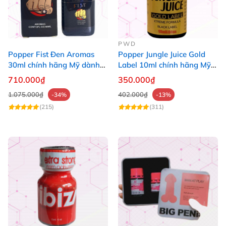
PWD
Popper Fist Đen Aromas
Popper Jungle Juice Gold
30ml chính hãng Mỹ dành
Label 10ml chính hãng Mỹ
cho Top Bot
USA PWD
710.000₫
350.000₫
1.075.000₫
402.000₫
-34%
-13%
(215)
(311)