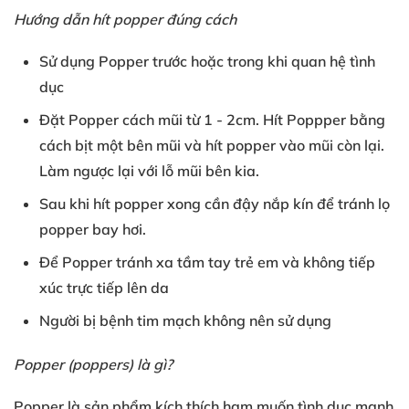
Hướng dẫn hít popper đúng cách
Sử dụng Popper
trước hoặc
trong khi
quan hệ tình
dục
Đặt Popper
cách mũi từ
1
- 2cm
. Hít Poppper
bằng
cách
bịt một bên mũi
và hít popper
vào mũi còn lại
.
Làm ngược lại
với
lỗ mũi bên kia
.
Sau khi
hít popper xong
cần đậy nắp kín
để tránh
lọ
popper bay hơi
.
Để Popper
tránh xa tầm tay trẻ em
và
không tiếp
xúc
trực tiếp lên da
Người bị
bệnh tim mạch
không nên sử dụng
Popper (poppers
) là gì?
Popper là sản phẩm
kích thích
ham muốn tình dục
mạnh