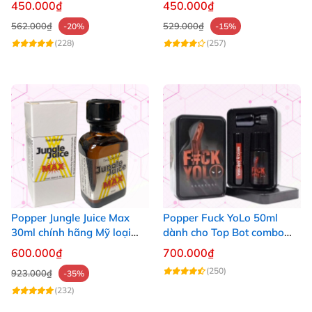
450.000₫
450.000₫
562.000₫
529.000₫
-20%
-15%
(228)
(257)
Popper Jungle Juice Max
Popper Fuck YoLo 50ml
30ml chính hãng Mỹ loại
dành cho Top Bot combo
mạnh cho Top Bot
hộp thiếc 40ml + 10ml
600.000₫
700.000₫
(250)
923.000₫
-35%
(232)