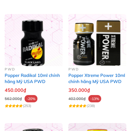
PWD
PWD
Popper Radikal 10ml chính
Popper Xtreme Power 10ml
hãng Mỹ USA PWD
chính hãng Mỹ USA PWD
450.000₫
350.000₫
562.000₫
402.000₫
-20%
-13%
(253)
(238)