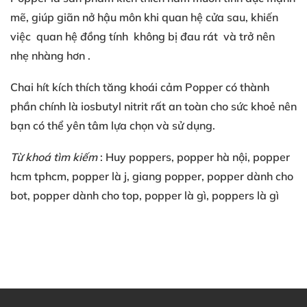
mẽ
, giúp
giãn nở hậu môn
khi quan hệ cửa sau
, khiến
việc
quan hệ đồng tính
không bị đau rát
và trở nên
nhẹ nhàng hơn
.
Chai hít kích thích tăng khoái cảm
Popper có
thành
phần chính là
iosbutyl nitrit
rất an toàn
cho sức khoẻ
nên
bạn
có thể
yên tâm lựa chọn
và sử dụng
.
Từ khoá tìm kiếm
: Huy poppers
, popper hà nội
, popper
hcm
tphcm
, popper là j
, giang popper
, popper dành cho
bot
, popper dành cho top
, popper là gì
, poppers là gì