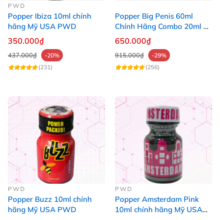
PWD
Popper Ibiza 10ml chính
Popper Big Penis 60ml
hãng Mỹ USA PWD
Chính Hãng Combo 20ml +
40ml Tăng Khoái Cảm Cho
350.000₫
650.000₫
Top & Bot
437.000₫
915.000₫
-20%
-29%
(231)
(256)
PWD
PWD
Popper Buzz 10ml chính
Popper Amsterdam Pink
hãng Mỹ USA PWD
10ml chính hãng Mỹ USA
PWD