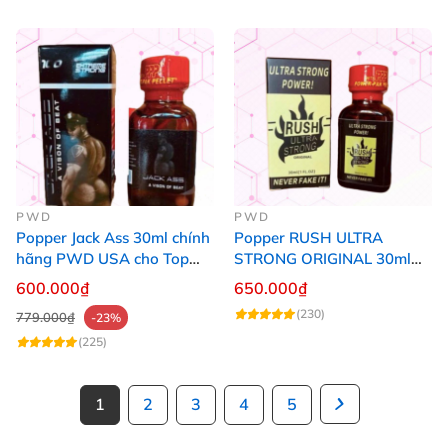
PWD
PWD
Popper Jack Ass 30ml chính
Popper RUSH ULTRA
hãng PWD USA cho Top
STRONG ORIGINAL 30ml
Bot
Chính Hãng Mỹ PWD
600.000₫
650.000₫
(230)
779.000₫
-23%
(225)
1
2
3
4
5