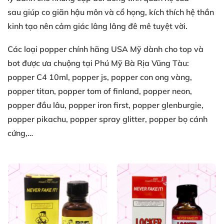
sau
giúp co giãn
hậu môn
và cổ họng
, kích thích
hệ thần
kinh
tạo nên
cảm giác lâng lâng
đê mê tuyệt vời
.
Các loại
popper chính hãng USA
Mỹ
dành cho top
và
bot
được ưa chuộng
tại Phú Mỹ Bà Rịa Vũng Tàu
:
popper C4 10ml
, popper js
, popper con ong vàng
,
popper titan
, popper tom of finland
, popper neon
,
popper đầu lâu
, popper iron first
, popper glenburgie
,
popper pikachu
, popper spray glitter
, popper bọ cánh
cứng
,…