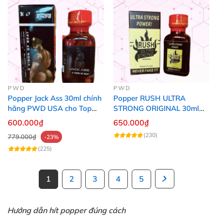
PWD
PWD
Popper Jack Ass 30ml chính
Popper RUSH ULTRA
hãng PWD USA cho Top
STRONG ORIGINAL 30ml
Bot
Chính Hãng Mỹ PWD
600.000₫
650.000₫
(230)
779.000₫
-23%
(225)
1
2
3
4
5
Hướng dẫn hít popper đúng cách