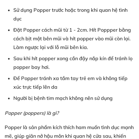
Sử dụng Popper
trước hoặc
trong khi
quan hệ tình
dục
Đặt Popper
cách mũi từ
1
- 2cm
. Hít Poppper
bằng
cách
bịt một bên mũi
và hít popper
vào mũi còn lại
.
Làm ngược lại
với
lỗ mũi bên kia
.
Sau khi
hít popper xong
cần đậy nắp kín
để tránh
lọ
popper bay hơi
.
Để Popper
tránh xa tầm tay trẻ em
và
không tiếp
xúc
trực tiếp lên da
Người bị
bệnh tim mạch
không nên sử dụng
Popper (poppers
) là gì?
Popper là sản phẩm
kích thích
ham muốn tình dục
mạnh
mẽ
, giúp
giãn nở hậu môn
khi quan hệ cửa sau
, khiến