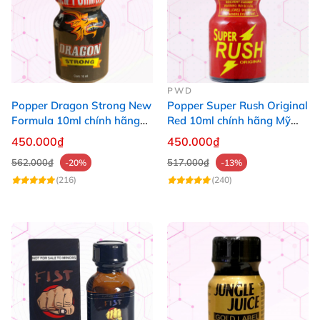
PWD
Popper Dragon Strong New
Popper Super Rush Original
Formula 10ml chính hãng
Red 10ml chính hãng Mỹ
Mỹ dành cho Top Bot
USA PWD
450.000₫
450.000₫
562.000₫
517.000₫
-20%
-13%
(216)
(240)