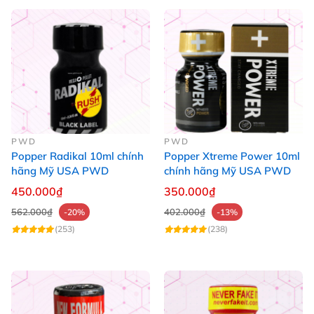
PWD
PWD
Popper Radikal 10ml chính
Popper Xtreme Power 10ml
hãng Mỹ USA PWD
chính hãng Mỹ USA PWD
450.000₫
350.000₫
562.000₫
402.000₫
-20%
-13%
(253)
(238)