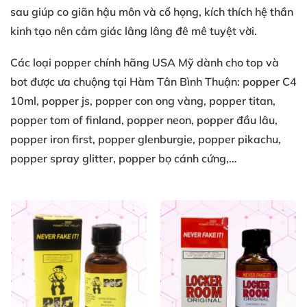
sau
giúp co giãn
hậu môn
và cổ họng
, kích thích
hệ thần
kinh
tạo nên
cảm giác lâng lâng
đê mê tuyệt vời
.
Các loại
popper chính hãng USA
Mỹ
dành cho top
và
bot
được ưa chuộng
tại Hàm Tân Bình Thuận
: popper C4
10ml
, popper js
, popper con ong vàng
, popper titan
,
popper tom of finland
, popper neon
, popper đầu lâu
,
popper iron first
, popper glenburgie
, popper pikachu
,
popper spray glitter
, popper bọ cánh cứng
,…