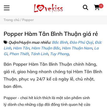
0
Trang chủ
/
Popper
Popper Hàm Tân Bình Thuận giá rẻ
Quận/Huyện mua nhiều:
Bắc Bình
,
Đảo Phú Quý
,
Đức
Linh
,
Hàm Tân
,
Hàm Thuận Bắc
,
Hàm Thuận Nam
,
La
Gi
,
Phan Thiết
,
Tánh Linh
,
Tuy Phong
,
Bán
Popper
Hàm Tân Bình Thuận
chính hãng
,
giá rẻ
, giao hàng nhanh chóng
tại
Hàm Tân Bình
Thuận
, phục vụ 24/7
kể cả ngày lễ
, chủ nhật
,
ban đêm
.
Popper
- chai hít kích thích
là một sản phẩm
sinh
lý
dành cho
những cặp đôi đồng tính
quan hệ cửa