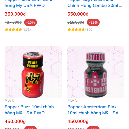
hãng Mỹ USA PWD
Chính Hãng Combo 20ml +
40ml Tăng Khoái Cảm Cho
350.000₫
650.000₫
Top & Bot
437.000₫
915.000₫
-20%
-29%
(231)
(256)
PWD
PWD
Popper Buzz 10ml chính
Popper Amsterdam Pink
hãng Mỹ USA PWD
10ml chính hãng Mỹ USA
PWD
450.000₫
450.000₫