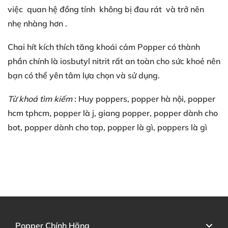
việc
quan hệ đồng tính
không bị đau rát
và trở nên
nhẹ nhàng hơn
.
Chai hít kích thích tăng khoái cảm
Popper có
thành
phần chính là
iosbutyl nitrit
rất an toàn
cho sức khoẻ
nên
bạn
có thể
yên tâm lựa chọn
và sử dụng
.
Từ khoá tìm kiếm
: Huy poppers
, popper hà nội
, popper
hcm
tphcm
, popper là j
, giang popper
, popper dành cho
bot
, popper dành cho top
, popper là gì
, poppers là gì
Popper Chính Hãng