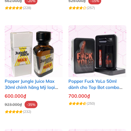
562.000₫
529.000₫
-20%
-15%
(228)
(257)
Popper Jungle Juice Max
Popper Fuck YoLo 50ml
30ml chính hãng Mỹ loại
dành cho Top Bot combo
mạnh cho Top Bot
hộp thiếc 40ml + 10ml
600.000₫
700.000₫
(250)
923.000₫
-35%
(232)