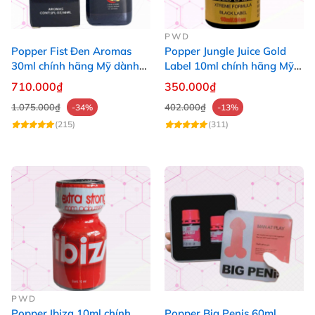
PWD
Popper Fist Đen Aromas
Popper Jungle Juice Gold
30ml chính hãng Mỹ dành
Label 10ml chính hãng Mỹ
cho Top Bot
USA PWD
710.000₫
350.000₫
1.075.000₫
402.000₫
-34%
-13%
(215)
(311)
PWD
Popper Ibiza 10ml chính
Popper Big Penis 60ml