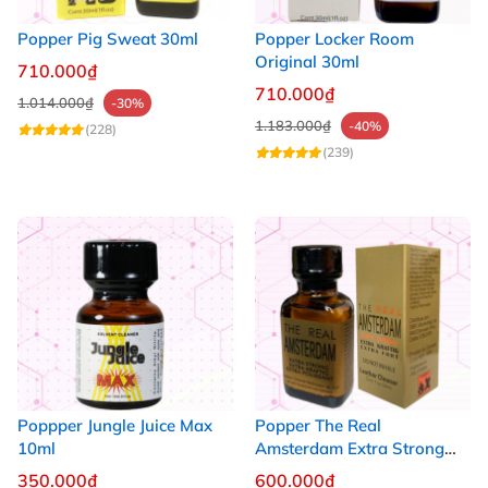
Popper Pig Sweat 30ml
Popper Locker Room
Original 30ml
710.000₫
710.000₫
1.014.000₫
-30%
1.183.000₫
-40%
(228)
(239)
Poppper Jungle Juice Max
Popper The Real
10ml
Amsterdam Extra Strong
30ml
350.000₫
600.000₫