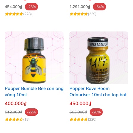
454.000₫
1.291.000₫
-23%
-54%
(228)
(229)
Popper Bumble Bee con ong
Popper Rave Room
vàng 10ml
Odouriser 10ml cho top bot
400.000₫
450.000₫
512.000₫
562.000₫
-22%
-20%
(18)
(220)