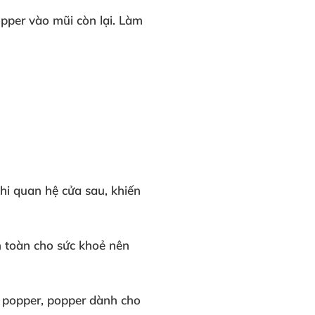
opper
vào mũi còn lại
. Làm
hi quan hệ cửa sau
, khiến
n toàn
cho sức khoẻ
nên
g popper
, popper dành cho