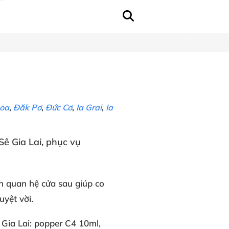
oa
,
Đăk Pơ
,
Đức Cơ
,
Ia Grai
,
Ia
Sê Gia Lai
, phục vụ
h
quan hệ cửa sau
giúp co
uyệt vời
.
 Gia Lai
: popper C4 10ml
,