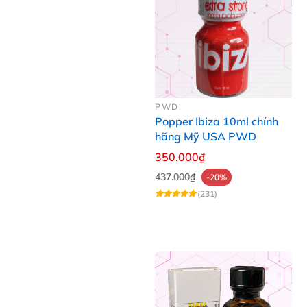
PWD
Popper Ibiza 10ml chính
hãng Mỹ USA PWD
350.000₫
437.000₫
-20%
(231)