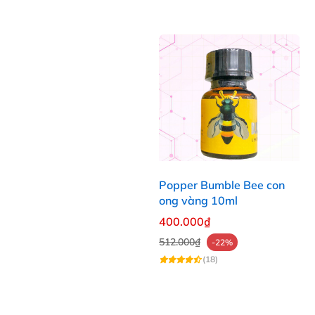
Popper Bumble Bee con
ong vàng 10ml
400.000₫
512.000₫
-22%
(18)