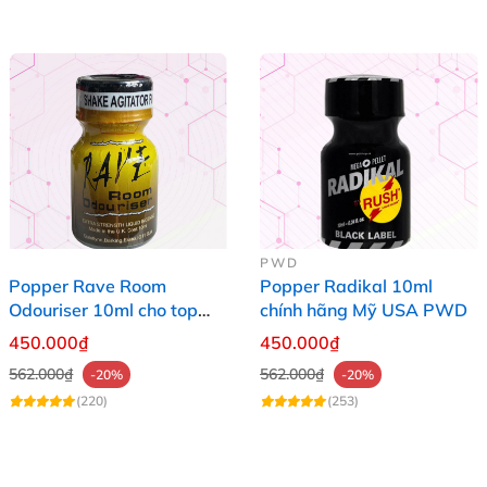
PWD
Popper Rave Room
Popper Radikal 10ml
Odouriser 10ml cho top
chính hãng Mỹ USA PWD
bot
450.000₫
450.000₫
562.000₫
562.000₫
-20%
-20%
(220)
(253)