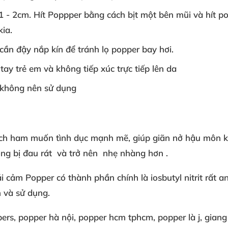
1
- 2cm
. Hít Poppper
bằng cách
bịt một bên mũi
và hít p
kia
.
cần đậy nắp kín
để tránh
lọ popper bay hơi
.
tay trẻ em
và
không tiếp xúc
trực tiếp lên da
không nên sử dụng
ch
ham muốn tình dục
mạnh mẽ
, giúp
giãn nở hậu môn
k
ng bị đau rát
và trở nên
nhẹ nhàng hơn
.
ái cảm
Popper có
thành phần chính là
iosbutyl nitrit
rất a
n
và sử dụng
.
pers
, popper hà nội
, popper hcm
tphcm
, popper là j
, gian