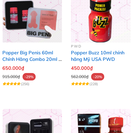
PWD
Popper Big Penis 60ml
Popper Buzz 10ml chính
Chính Hãng Combo 20ml +
hãng Mỹ USA PWD
40ml Tăng Khoái Cảm Cho
650.000₫
450.000₫
Top & Bot
915.000₫
562.000₫
-29%
-20%
(256)
(228)