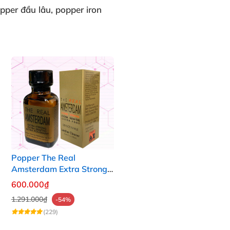
opper đầu lâu
, popper iron
Popper The Real
Amsterdam Extra Strong
30ml
600.000₫
1.291.000₫
-54%
(229)