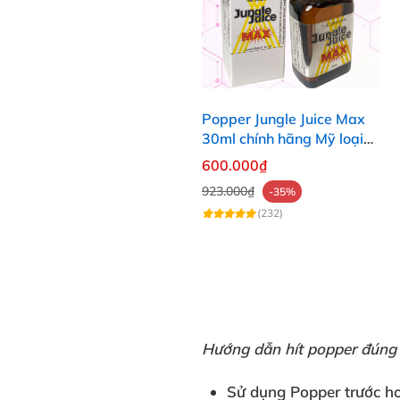
Popper Jungle Juice Max
30ml chính hãng Mỹ loại
mạnh cho Top Bot
600.000₫
923.000₫
-35%
(232)
Hướng dẫn hít popper đúng
Sử dụng Popper
trước h