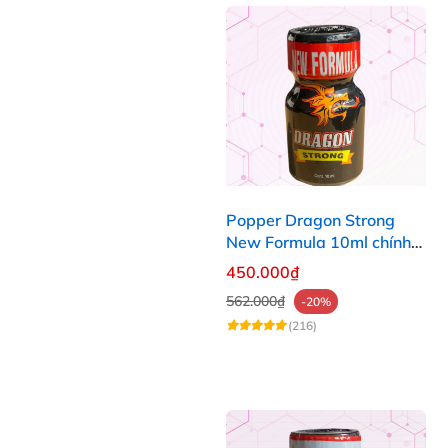
Popper Dragon Strong
New Formula 10ml chính
hãng Mỹ dành cho Top Bot
450.000₫
562.000₫
-20%
(216)