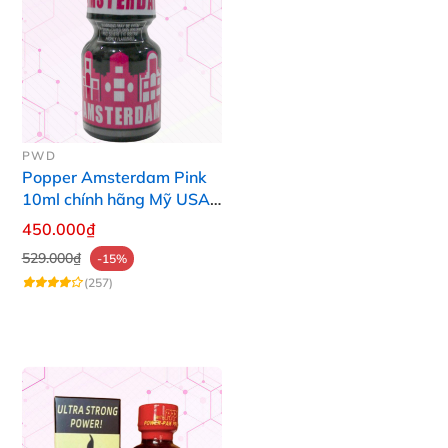
PWD
Popper Amsterdam Pink
10ml chính hãng Mỹ USA
PWD
450.000₫
529.000₫
-15%
(257)