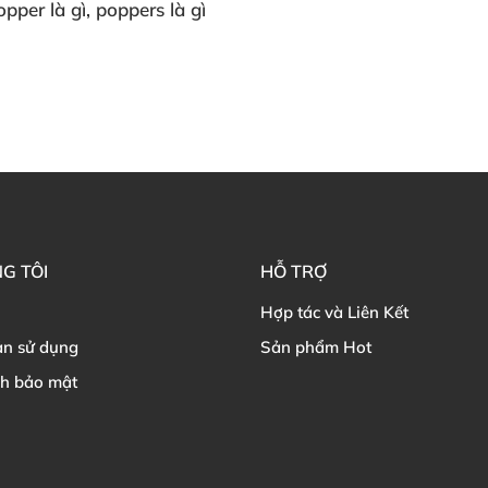
opper là gì
, poppers là gì
G TÔI
HỖ TRỢ
Hợp tác và Liên Kết
ản sử dụng
Sản phẩm Hot
ch bảo mật