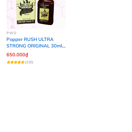
PWD
Popper RUSH ULTRA
STRONG ORIGINAL 30ml
Chính Hãng Mỹ PWD
650.000₫
(230)