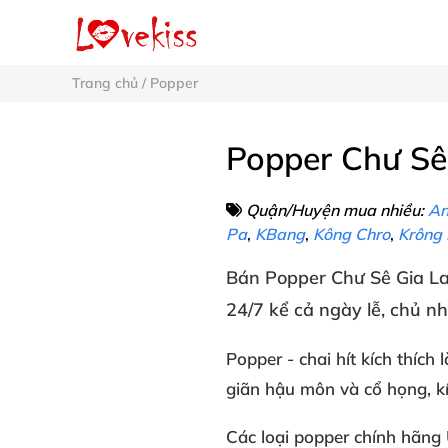
Trang chủ
/
Popper
Popper Chư Sê
Quận/Huyện mua nhiều:
An
Pa
,
KBang
,
Kông Chro
,
Krông
Bán
Popper
Chư Sê Gia La
24/7
kể cả ngày lễ
, chủ n
Popper
- chai hít kích thích
l
giãn
hậu môn
và cổ họng
, k
Các loại
popper chính hãng