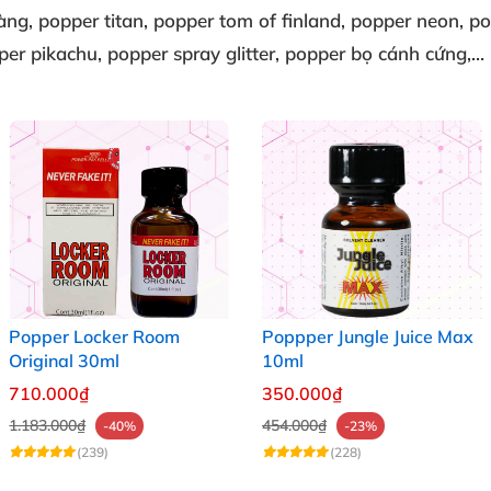
vàng
, popper titan
, popper tom of finland
, popper neon
, p
per pikachu
, popper spray glitter
, popper bọ cánh cứng
,…
Popper Locker Room
Poppper Jungle Juice Max
Original 30ml
10ml
710.000₫
350.000₫
1.183.000₫
454.000₫
-40%
-23%
(239)
(228)