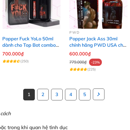
PWD
Popper Fuck YoLo 50ml
Popper Jack Ass 30ml
dành cho Top Bot combo
chính hãng PWD USA cho
hộp thiếc 40ml + 10ml
Top Bot
700.000₫
600.000₫
(250)
779.000₫
-23%
(225)
1
2
3
4
5
 cách
oặc
trong khi
quan hệ tình dục