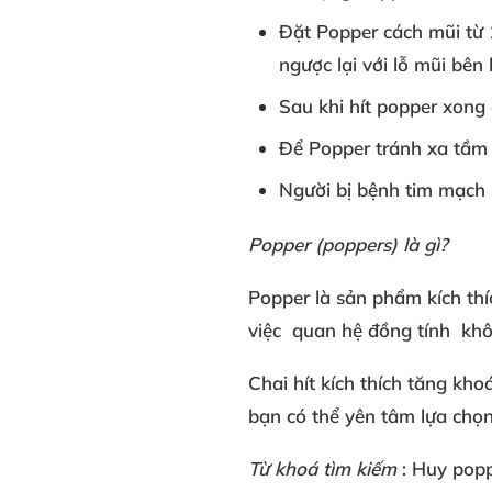
Đặt Popper
cách mũi từ
ngược lại
với
lỗ mũi bên 
Sau khi
hít popper xong
Để Popper
tránh xa tầm 
Người bị
bệnh tim mạch
Popper (poppers
) là gì?
Popper là sản phẩm
kích thí
việc
quan hệ đồng tính
khô
Chai hít kích thích tăng kho
bạn
có thể
yên tâm lựa chọ
Từ khoá tìm kiếm
: Huy pop