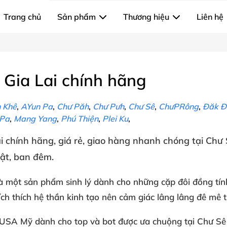
Trang chủ
Sản phẩm
Thương hiệu
Liên hệ
 Gia Lai chính hãng
 Khê
,
AYun Pa
,
Chư Păh
,
Chư Pưh
,
Chư Sê
,
ChưPRông
,
Đăk Đ
 Pa
,
Mang Yang
,
Phú Thiện
,
Plei Ku
,
i
chính hãng
, giá rẻ
, giao hàng nhanh chóng
tại
Chư 
hật
, ban đêm
.
à một sản phẩm
sinh lý
dành cho
những cặp đôi đồng tín
ích thích
hệ thần kinh
tạo nên
cảm giác lâng lâng
đê mê t
 USA
Mỹ
dành cho top
và bot
được ưa chuộng
tại Chư Sê