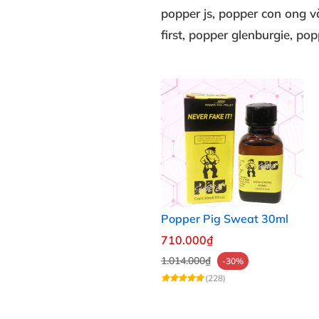
popper js
, popper con ong 
first
, popper glenburgie
, pop
Popper Pig Sweat 30ml
710.000₫
1.014.000₫
-30%
(228)