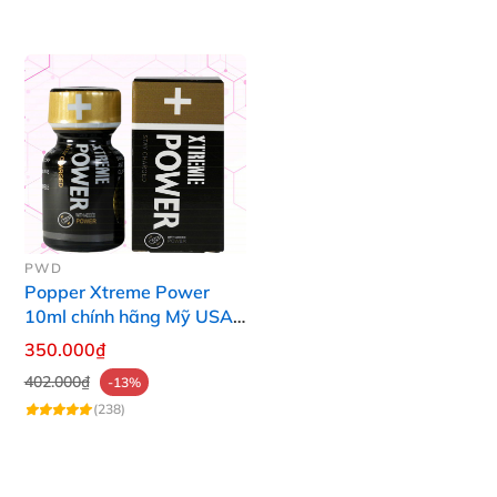
PWD
Popper Xtreme Power
10ml chính hãng Mỹ USA
PWD
350.000₫
402.000₫
-13%
(238)