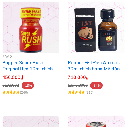
PWD
Popper Super Rush
Popper Fist Đen Aromas
Original Red 10ml chính
30ml chính hãng Mỹ dành
hãng Mỹ USA PWD
cho Top Bot
450.000₫
710.000₫
517.000₫
1.075.000₫
-13%
-34%
(240)
(215)