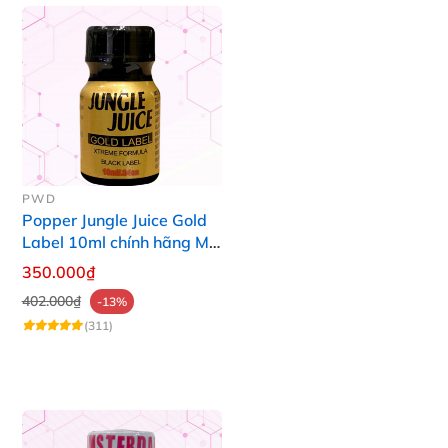
PWD
Popper Jungle Juice Gold
Label 10ml chính hãng Mỹ
USA PWD
350.000₫
402.000₫
-13%
(311)