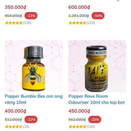
30ml
350.000₫
600.000₫
454.000₫
1.291.000₫
-23%
-54%
(228)
(229)
Popper Bumble Bee con ong
Popper Rave Room
vàng 10ml
Odouriser 10ml cho top bot
400.000₫
450.000₫
512.000₫
562.000₫
-22%
-20%
(18)
(220)