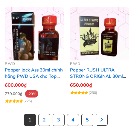
PWD
PWD
Popper Jack Ass 30ml chính
Popper RUSH ULTRA
hãng PWD USA cho Top
STRONG ORIGINAL 30ml
Bot
Chính Hãng Mỹ PWD
600.000₫
650.000₫
(230)
779.000₫
-23%
(225)
1
2
3
4
5