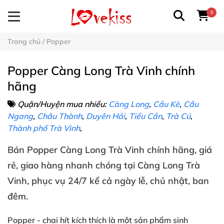
0
Trang chủ
/
Popper
Popper Càng Long Trà Vinh chính
hãng
Quận/Huyện mua nhiều:
Càng Long
,
Cầu Kè
,
Cầu
Ngang
,
Châu Thành
,
Duyên Hải
,
Tiểu Cần
,
Trà Cú
,
Thành phố Trà Vinh
,
Bán
Popper
Càng Long Trà Vinh
chính hãng
, giá
rẻ
, giao hàng nhanh chóng
tại
Càng Long Trà
Vinh
, phục vụ 24/7
kể cả ngày lễ
, chủ nhật
, ban
đêm
.
Popper
- chai hít kích thích
là một sản phẩm
sinh