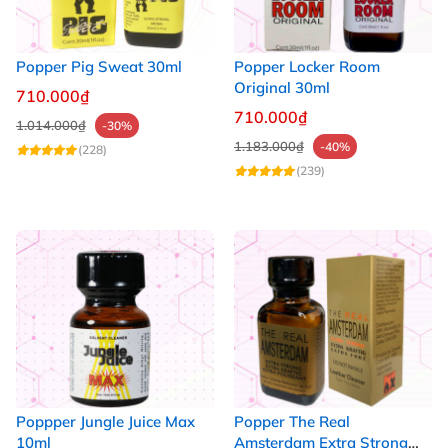
Popper Pig Sweat 30ml
Popper Locker Room
Original 30ml
710.000₫
710.000₫
1.014.000₫
-30%
1.183.000₫
-40%
(228)
(239)
Poppper Jungle Juice Max
Popper The Real
10ml
Amsterdam Extra Strong