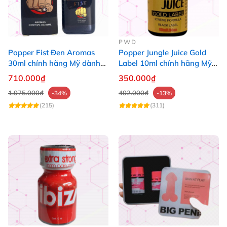
PWD
Popper Fist Đen Aromas
Popper Jungle Juice Gold
30ml chính hãng Mỹ dành
Label 10ml chính hãng Mỹ
cho Top Bot
USA PWD
710.000₫
350.000₫
1.075.000₫
402.000₫
-34%
-13%
(215)
(311)