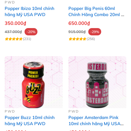
PWD
Popper Ibiza 10ml chính
Popper Big Penis 60ml
hãng Mỹ USA PWD
Chính Hãng Combo 20ml +
40ml Tăng Khoái Cảm Cho
350.000₫
650.000₫
Top & Bot
437.000₫
915.000₫
-20%
-29%
(231)
(256)
PWD
PWD
Popper Buzz 10ml chính
Popper Amsterdam Pink
hãng Mỹ USA PWD
10ml chính hãng Mỹ USA
PWD