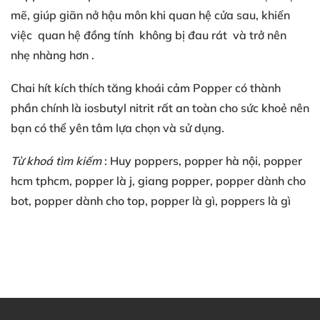
mẽ
, giúp
giãn nở hậu môn
khi quan hệ cửa sau
, khiến
việc
quan hệ đồng tính
không bị đau rát
và trở nên
nhẹ nhàng hơn
.
Chai hít kích thích tăng khoái cảm
Popper có
thành
phần chính là
iosbutyl nitrit
rất an toàn
cho sức khoẻ
nên
bạn
có thể
yên tâm lựa chọn
và sử dụng
.
Từ khoá tìm kiếm
: Huy poppers
, popper hà nội
, popper
hcm
tphcm
, popper là j
, giang popper
, popper dành cho
bot
, popper dành cho top
, popper là gì
, poppers là gì