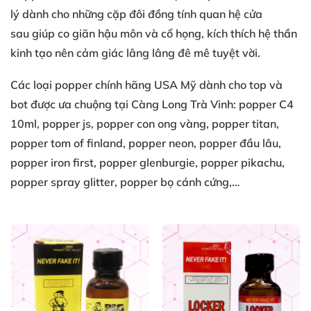
lý
dành cho
những cặp đôi đồng tính
quan hệ cửa
sau
giúp co giãn
hậu môn
và cổ họng
, kích thích
hệ thần
kinh
tạo nên
cảm giác lâng lâng
đê mê tuyệt vời
.
Các loại
popper chính hãng USA
Mỹ
dành cho top
và
bot
được ưa chuộng
tại Càng Long Trà Vinh
: popper C4
10ml
, popper js
, popper con ong vàng
, popper titan
,
popper tom of finland
, popper neon
, popper đầu lâu
,
popper iron first
, popper glenburgie
, popper pikachu
,
popper spray glitter
, popper bọ cánh cứng
,…