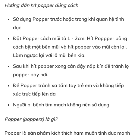
Hướng dẫn hít popper đúng cách
Sử dụng Popper
trước hoặc
trong khi
quan hệ tình
dục
Đặt Popper
cách mũi từ
1
- 2cm
. Hít Poppper
bằng
cách
bịt một bên mũi
và hít popper
vào mũi còn lại
.
Làm ngược lại
với
lỗ mũi bên kia
.
Sau khi
hít popper xong
cần đậy nắp kín
để tránh
lọ
popper bay hơi
.
Để Popper
tránh xa tầm tay trẻ em
và
không tiếp
xúc
trực tiếp lên da
Người bị
bệnh tim mạch
không nên sử dụng
Popper (poppers
) là gì?
Popper là sản phẩm
kích thích
ham muốn tình dục
mạnh