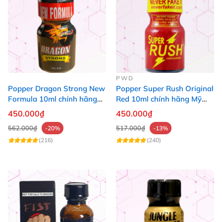
PWD
Popper Dragon Strong New
Popper Super Rush Original
Formula 10ml chính hãng
Red 10ml chính hãng Mỹ
Mỹ dành cho Top Bot
USA PWD
450.000₫
450.000₫
562.000₫
517.000₫
-20%
-13%
(216)
(240)