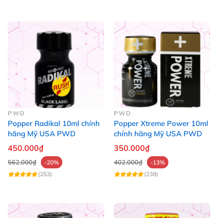
PWD
PWD
Popper Radikal 10ml chính
Popper Xtreme Power 10ml
hãng Mỹ USA PWD
chính hãng Mỹ USA PWD
450.000₫
350.000₫
562.000₫
402.000₫
-20%
-13%
(253)
(238)