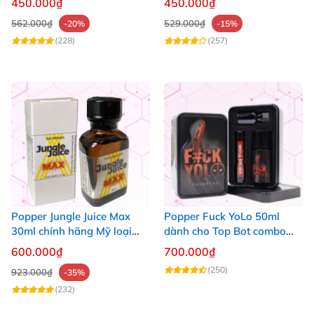
450.000₫
450.000₫
562.000₫
529.000₫
-20%
-15%
(228)
(257)
Popper Jungle Juice Max
Popper Fuck YoLo 50ml
30ml chính hãng Mỹ loại
dành cho Top Bot combo
mạnh cho Top Bot
hộp thiếc 40ml + 10ml
600.000₫
700.000₫
(250)
923.000₫
-35%
(232)