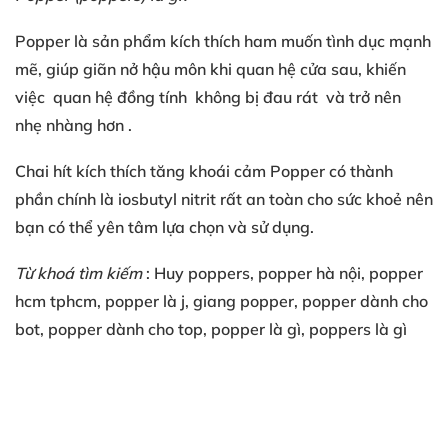
Popper là sản phẩm
kích thích
ham muốn tình dục
mạnh
mẽ
, giúp
giãn nở hậu môn
khi quan hệ cửa sau
, khiến
việc
quan hệ đồng tính
không bị đau rát
và trở nên
nhẹ nhàng hơn
.
Chai hít kích thích tăng khoái cảm
Popper có
thành
phần chính là
iosbutyl nitrit
rất an toàn
cho sức khoẻ
nên
bạn
có thể
yên tâm lựa chọn
và sử dụng
.
Từ khoá tìm kiếm
: Huy poppers
, popper hà nội
, popper
hcm
tphcm
, popper là j
, giang popper
, popper dành cho
bot
, popper dành cho top
, popper là gì
, poppers là gì