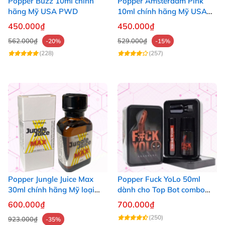
Popper Buzz 10ml chính
Popper Amsterdam Pink
hãng Mỹ USA PWD
10ml chính hãng Mỹ USA
PWD
450.000₫
450.000₫
562.000₫
529.000₫
-20%
-15%
(228)
(257)
Popper Jungle Juice Max
Popper Fuck YoLo 50ml
30ml chính hãng Mỹ loại
dành cho Top Bot combo
mạnh cho Top Bot
hộp thiếc 40ml + 10ml
600.000₫
700.000₫
(250)
923.000₫
-35%