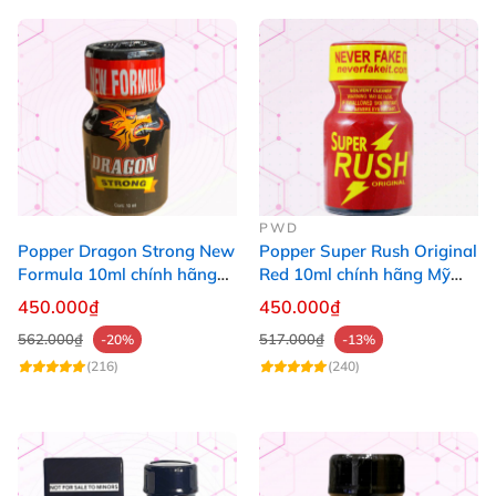
PWD
Popper Dragon Strong New
Popper Super Rush Original
Formula 10ml chính hãng
Red 10ml chính hãng Mỹ
Mỹ dành cho Top Bot
USA PWD
450.000₫
450.000₫
562.000₫
517.000₫
-20%
-13%
(216)
(240)