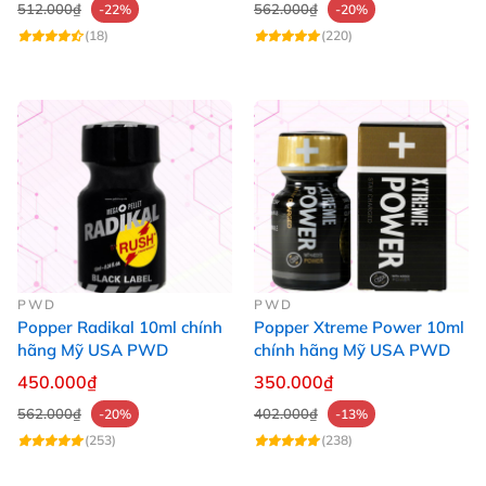
512.000₫
562.000₫
-22%
-20%
(18)
(220)
PWD
PWD
Popper Radikal 10ml chính
Popper Xtreme Power 10ml
hãng Mỹ USA PWD
chính hãng Mỹ USA PWD
450.000₫
350.000₫
562.000₫
402.000₫
-20%
-13%
(253)
(238)