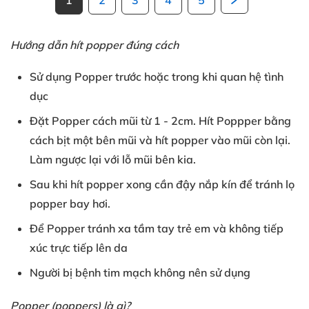
1
2
3
4
5
Hướng dẫn hít popper đúng cách
Sử dụng Popper
trước hoặc
trong khi
quan hệ tình
dục
Đặt Popper
cách mũi từ
1
- 2cm
. Hít Poppper
bằng
cách
bịt một bên mũi
và hít popper
vào mũi còn lại
.
Làm ngược lại
với
lỗ mũi bên kia
.
Sau khi
hít popper xong
cần đậy nắp kín
để tránh
lọ
popper bay hơi
.
Để Popper
tránh xa tầm tay trẻ em
và
không tiếp
xúc
trực tiếp lên da
Người bị
bệnh tim mạch
không nên sử dụng
Popper (poppers
) là gì?