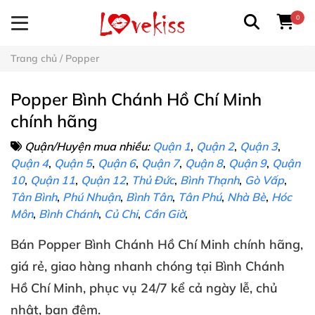
0
Trang chủ
/
Popper
Popper Bình Chánh Hồ Chí Minh
chính hãng
Quận/Huyện mua nhiều:
Quận 1
,
Quận 2
,
Quận 3
,
Quận 4
,
Quận 5
,
Quận 6
,
Quận 7
,
Quận 8
,
Quận 9
,
Quận
10
,
Quận 11
,
Quận 12
,
Thủ Đức
,
Bình Thạnh
,
Gò Vấp
,
Tân Bình
,
Phú Nhuận
,
Bình Tân
,
Tân Phú
,
Nhà Bè
,
Hóc
Môn
,
Bình Chánh
,
Củ Chi
,
Cần Giờ
,
Bán
Popper
Bình Chánh Hồ Chí Minh
chính hãng
,
giá rẻ
, giao hàng nhanh chóng
tại
Bình Chánh
Hồ Chí Minh
, phục vụ 24/7
kể cả ngày lễ
, chủ
nhật
, ban đêm
.