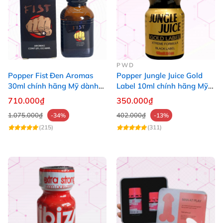
PWD
Popper Fist Đen Aromas
Popper Jungle Juice Gold
30ml chính hãng Mỹ dành
Label 10ml chính hãng Mỹ
cho Top Bot
USA PWD
710.000₫
350.000₫
1.075.000₫
402.000₫
-34%
-13%
(215)
(311)