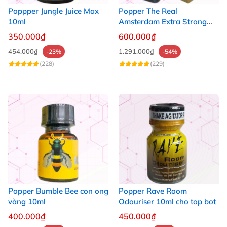
Poppper Jungle Juice Max
Popper The Real
10ml
Amsterdam Extra Strong
30ml
350.000₫
600.000₫
454.000₫
1.291.000₫
-23%
-54%
(228)
(229)
Popper Bumble Bee con ong
Popper Rave Room
vàng 10ml
Odouriser 10ml cho top bot
400.000₫
450.000₫