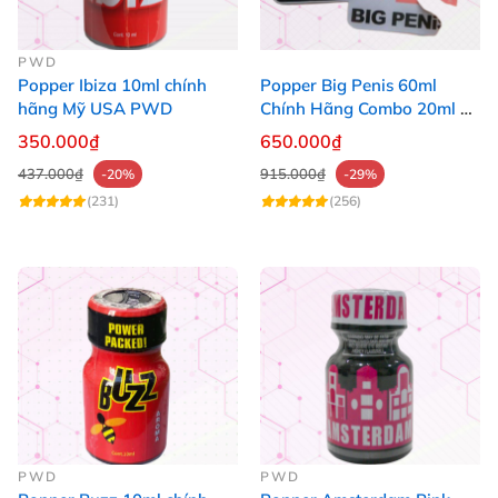
PWD
Popper Ibiza 10ml chính
Popper Big Penis 60ml
hãng Mỹ USA PWD
Chính Hãng Combo 20ml +
40ml Tăng Khoái Cảm Cho
350.000₫
650.000₫
Top & Bot
437.000₫
915.000₫
-20%
-29%
(231)
(256)
PWD
PWD