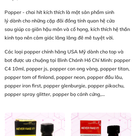
Popper
- chai hít kích thích
là một sản phẩm
sinh
lý
dành cho
những cặp đôi đồng tính
quan hệ cửa
sau
giúp co giãn
hậu môn
và cổ họng
, kích thích
hệ thần
kinh
tạo nên
cảm giác lâng lâng
đê mê tuyệt vời
.
Các loại
popper chính hãng USA
Mỹ
dành cho top
và
bot
được ưa chuộng
tại Bình Chánh Hồ Chí Minh
: popper
C4 10ml
, popper js
, popper con ong vàng
, popper titan
,
popper tom of finland
, popper neon
, popper đầu lâu
,
popper iron first
, popper glenburgie
, popper pikachu
,
popper spray glitter
, popper bọ cánh cứng
,…