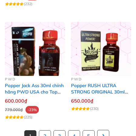
(232)
PWD
PWD
Popper Jack Ass 30ml chính
Popper RUSH ULTRA
hãng PWD USA cho Top
STRONG ORIGINAL 30ml
Bot
Chính Hãng Mỹ PWD
600.000₫
650.000₫
(230)
779.000₫
-23%
(225)