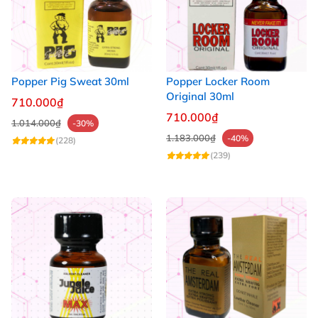
Popper Pig Sweat 30ml
Popper Locker Room
Original 30ml
710.000₫
710.000₫
1.014.000₫
-30%
1.183.000₫
-40%
(228)
(239)