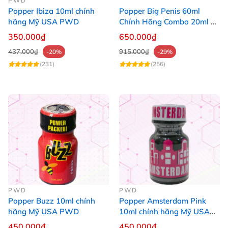
PWD
Popper Ibiza 10ml chính
Popper Big Penis 60ml
hãng Mỹ USA PWD
Chính Hãng Combo 20ml +
40ml Tăng Khoái Cảm Cho
350.000₫
650.000₫
Top & Bot
437.000₫
915.000₫
-20%
-29%
(231)
(256)
PWD
PWD
Popper Buzz 10ml chính
Popper Amsterdam Pink
hãng Mỹ USA PWD
10ml chính hãng Mỹ USA
PWD
450.000₫
450.000₫