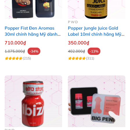
PWD
Popper Fist Đen Aromas
Popper Jungle Juice Gold
30ml chính hãng Mỹ dành
Label 10ml chính hãng Mỹ
cho Top Bot
USA PWD
710.000₫
350.000₫
1.075.000₫
402.000₫
-34%
-13%
(215)
(311)