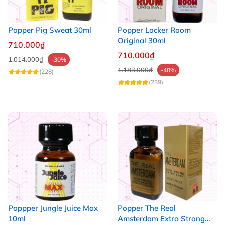
Popper Pig Sweat 30ml
Popper Locker Room
Original 30ml
710.000₫
710.000₫
1.014.000₫
-30%
1.183.000₫
-40%
(228)
(239)
Poppper Jungle Juice Max
Popper The Real
10ml
Amsterdam Extra Strong