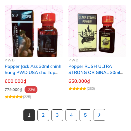
PWD
PWD
Popper Jack Ass 30ml chính
Popper RUSH ULTRA
hãng PWD USA cho Top
STRONG ORIGINAL 30ml
Bot
Chính Hãng Mỹ PWD
600.000₫
650.000₫
(230)
779.000₫
-23%
(225)
1
2
3
4
5