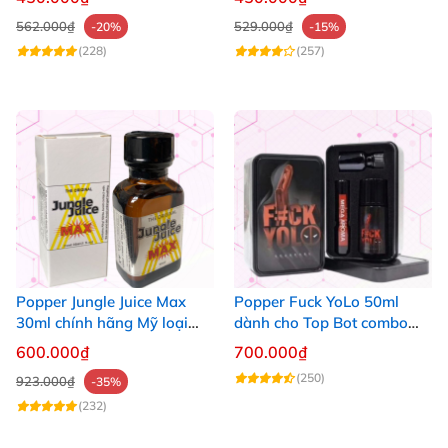
562.000₫
529.000₫
-20%
-15%
(228)
(257)
Popper Jungle Juice Max
Popper Fuck YoLo 50ml
30ml chính hãng Mỹ loại
dành cho Top Bot combo
mạnh cho Top Bot
hộp thiếc 40ml + 10ml
600.000₫
700.000₫
(250)
923.000₫
-35%
(232)