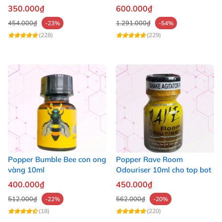
30ml
350.000₫
600.000₫
454.000₫
1.291.000₫
-23%
-54%
(228)
(229)
Popper Bumble Bee con ong
Popper Rave Room
vàng 10ml
Odouriser 10ml cho top bot
400.000₫
450.000₫
512.000₫
562.000₫
-22%
-20%
(18)
(220)