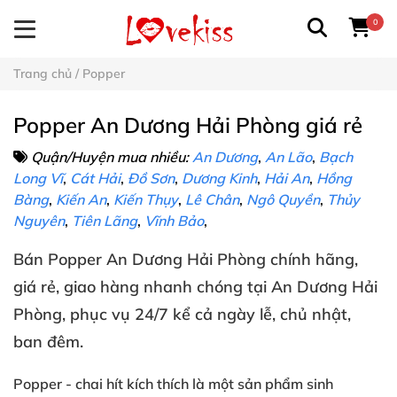
0
Trang chủ
/
Popper
Popper An Dương Hải Phòng giá rẻ
Quận/Huyện mua nhiều:
An Dương
,
An Lão
,
Bạch
Long Vĩ
,
Cát Hải
,
Đồ Sơn
,
Dương Kinh
,
Hải An
,
Hồng
Bàng
,
Kiến An
,
Kiến Thụy
,
Lê Chân
,
Ngô Quyền
,
Thủy
Nguyên
,
Tiên Lãng
,
Vĩnh Bảo
,
Bán
Popper
An Dương Hải Phòng
chính hãng
,
giá rẻ
, giao hàng nhanh chóng
tại
An Dương Hải
Phòng
, phục vụ 24/7
kể cả ngày lễ
, chủ nhật
,
ban đêm
.
Popper
- chai hít kích thích
là một sản phẩm
sinh