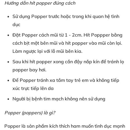
Hướng dẫn hít popper đúng cách
Sử dụng Popper
trước hoặc
trong khi
quan hệ tình
dục
Đặt Popper
cách mũi từ
1
- 2cm
. Hít Poppper
bằng
cách
bịt một bên mũi
và hít popper
vào mũi còn lại
.
Làm ngược lại
với
lỗ mũi bên kia
.
Sau khi
hít popper xong
cần đậy nắp kín
để tránh
lọ
popper bay hơi
.
Để Popper
tránh xa tầm tay trẻ em
và
không tiếp
xúc
trực tiếp lên da
Người bị
bệnh tim mạch
không nên sử dụng
Popper (poppers
) là gì?
Popper là sản phẩm
kích thích
ham muốn tình dục
mạnh