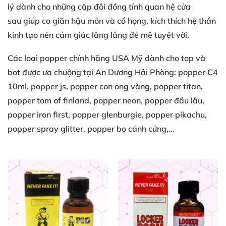
lý
dành cho
những cặp đôi đồng tính
quan hệ cửa
sau
giúp co giãn
hậu môn
và cổ họng
, kích thích
hệ thần
kinh
tạo nên
cảm giác lâng lâng
đê mê tuyệt vời
.
Các loại
popper chính hãng USA
Mỹ
dành cho top
và
bot
được ưa chuộng
tại An Dương Hải Phòng
: popper C4
10ml
, popper js
, popper con ong vàng
, popper titan
,
popper tom of finland
, popper neon
, popper đầu lâu
,
popper iron first
, popper glenburgie
, popper pikachu
,
popper spray glitter
, popper bọ cánh cứng
,…