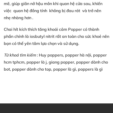
mẽ
, giúp
giãn nở hậu môn
khi quan hệ cửa sau
, khiến
việc
quan hệ đồng tính
không bị đau rát
và trở nên
nhẹ nhàng hơn
.
Chai hít kích thích tăng khoái cảm
Popper có
thành
phần chính là
iosbutyl nitrit
rất an toàn
cho sức khoẻ
nên
bạn
có thể
yên tâm lựa chọn
và sử dụng
.
Từ khoá tìm kiếm
: Huy poppers
, popper hà nội
, popper
hcm
tphcm
, popper là j
, giang popper
, popper dành cho
bot
, popper dành cho top
, popper là gì
, poppers là gì