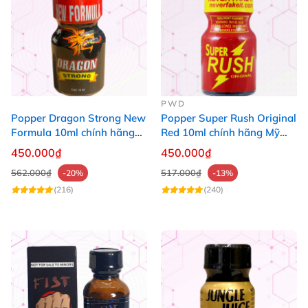
PWD
Popper Dragon Strong New
Popper Super Rush Original
Formula 10ml chính hãng
Red 10ml chính hãng Mỹ
Mỹ dành cho Top Bot
USA PWD
450.000₫
450.000₫
562.000₫
517.000₫
-20%
-13%
(216)
(240)