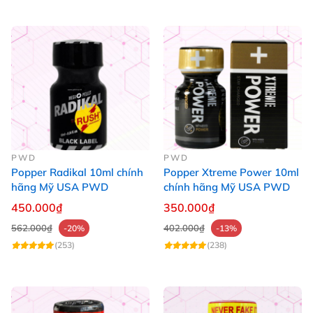
PWD
PWD
Popper Radikal 10ml chính
Popper Xtreme Power 10ml
hãng Mỹ USA PWD
chính hãng Mỹ USA PWD
450.000₫
350.000₫
562.000₫
402.000₫
-20%
-13%
(253)
(238)