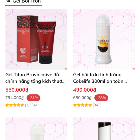
📂 Gel Bôi Trơn
Gel Titan Provocative đỏ
Gel bôi trơn tinh trùng
chính hãng tăng kích thước
Cokelife 300ml an toàn
nam tự tin 50ml
thoải mái kích thích
550.000₫
490.000₫
794.000₫
680.000₫
-31%
-28%
(1,334)
(942)