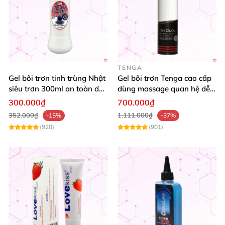
TENGA
Gel bôi trơn tinh trùng Nhật
Gel bôi trơn Tenga cao cấp
siêu trơn 300ml an toàn dễ
dùng massage quan hệ dễ
dùng
dàng nhanh
300.000₫
700.000₫
352.000₫
1.111.000₫
-15%
-37%
(920)
(901)