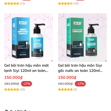
(12)
(10)
Gel bôi trơn hậu môn mát
Gel bôi trơn hậu môn Siyi
lạnh Siyi 120ml an toàn
gốc nước an toàn 120ml
kích thích
tăng hứng khởi
150.000₫
150.000₫
181.000₫
181.000₫
-17%
-17%
(10)
(2)