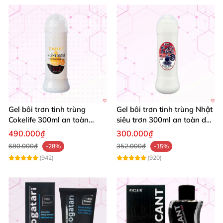
Gel bôi trơn tinh trùng
Gel bôi trơn tinh trùng Nhật
Cokelife 300ml an toàn
siêu trơn 300ml an toàn dễ
thoải mái kích thích
dùng
490.000₫
300.000₫
680.000₫
352.000₫
-28%
-15%
(942)
(920)