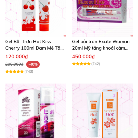
Gel Bôi Trơn Hot Kiss
Gel bôi trơn Excite Woman
Cherry 100ml Đam Mê Tăng
20ml Mỹ tăng khoái cảm
Khoái Cảm
kích thích ham muốn
120.000₫
450.000₫
(742)
200.000₫
-40%
(743)