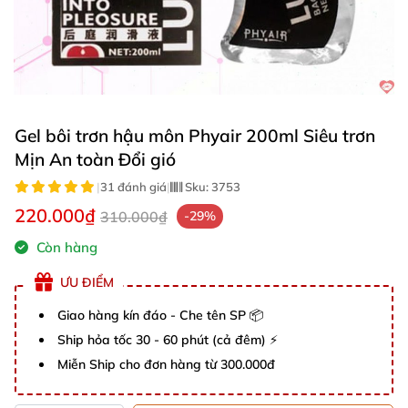
Gel bôi trơn hậu môn Phyair 200ml Siêu trơn
Mịn An toàn Đổi gió
|
31 đánh giá
|
Sku:
3753
220.000₫
310.000₫
-29%
Còn hàng
ƯU ĐIỂM
Giao hàng kín đáo - Che tên SP 📦
Ship hỏa tốc 30 - 60 phút (cả đêm) ⚡
Miễn Ship cho đơn hàng từ 300.000đ