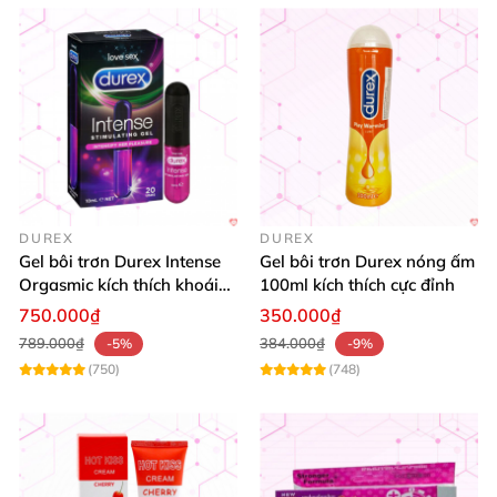
DUREX
DUREX
Gel bôi trơn Durex Intense
Gel bôi trơn Durex nóng ấm
Orgasmic kích thích khoái
100ml kích thích cực đỉnh
cảm nữ chính hãng
750.000₫
350.000₫
789.000₫
384.000₫
-5%
-9%
(750)
(748)