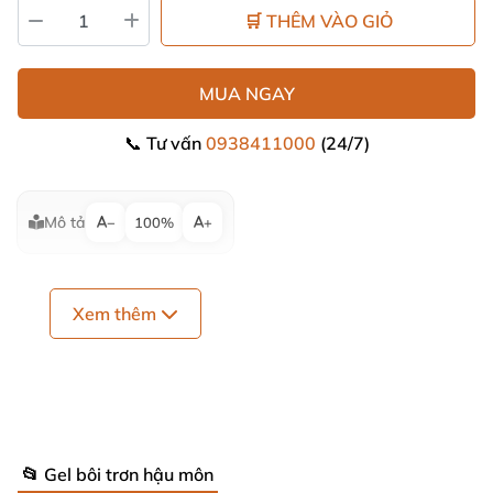
🛒 THÊM VÀO GIỎ
MUA NGAY
📞 Tư vấn
0938411000
(24/7)
Mô tả
−
100%
+
Xem thêm
📂 Gel bôi trơn hậu môn