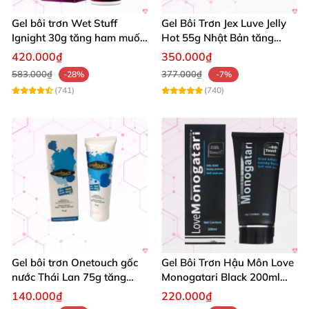
Gel bôi trơn Wet Stuff
Gel Bôi Trơn Jex Luve Jelly
Ignight 30g tăng ham muốn
Hot 55g Nhật Bản tăng
se khít âm đạo kích thích
hưng phấn cảm xúc
420.000₫
350.000₫
583.000₫
377.000₫
-28%
-7%
(741)
(740)
Gel bôi trơn Onetouch gốc
Gel Bôi Trơn Hậu Môn Love
nước Thái Lan 75g tăng
Monogatari Black 200ml
hứng an toàn
Nhật Bản An Toàn Mềm
140.000₫
220.000₫
Mượt