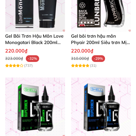
Gel Bôi Trơn Hậu Môn Love
Gel bôi trơn hậu môn
Monogatari Black 200ml
Phyair 200ml Siêu trơn Mịn
Nhật Bản An Toàn Mềm
An toàn Đổi gió
220.000₫
220.000₫
Mượt
323.000₫
310.000₫
-32%
-29%
(737)
(31)