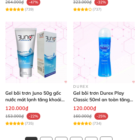
264.000₫
323.000₫
-47%
-32%
(739)
(737)
DUREX
Gel bôi trơn Juno 50g gốc
Gel bôi trơn Durex Play
nước mát lạnh tăng khoái
Classic 50ml an toàn tăng
cảm
khoái cảm
120.000₫
120.000₫
153.000₫
160.000₫
-22%
-25%
(735)
(734)