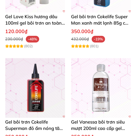
Gel Love Kiss hương dâu
Gel bôi trơn Cokelife Super
100ml gel bôi trơn an toàn
Man xanh mát lạnh 85g cho
tăng khoái cảm
gay trơn mượt
120.000₫
350.000₫
230.000₫
432.000₫
-48%
-19%
(802)
(801)
Gel bôi trơn Cokelife
Gel Vanessa bôi trơn siêu
Superman đỏ ấm nóng tăng
mượt 200ml cao cấp gel
khoái cảm giảm đau
massage Nhật Bản