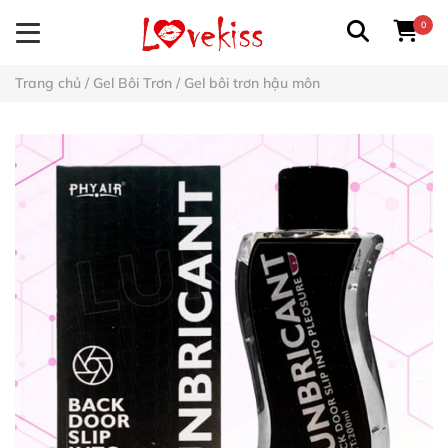
0
Trang chủ
/
Gel Bôi Trơn
/
Gel bôi trơn hậu môn