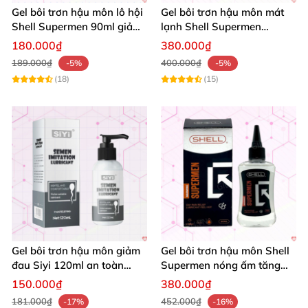
Gel bôi trơn hậu môn lô hội
Gel bôi trơn hậu môn mát
Shell Supermen 90ml giảm
lạnh Shell Supermen
đau rát
Cooling 90ml an toàn dễ
180.000₫
380.000₫
dùng
189.000₫
400.000₫
-5%
-5%
(18)
(15)
Gel bôi trơn hậu môn giảm
Gel bôi trơn hậu môn Shell
đau Siyi 120ml an toàn
Supermen nóng ấm tăng
không đau rát
khoái cảm 90ml
150.000₫
380.000₫
181.000₫
452.000₫
-17%
-16%