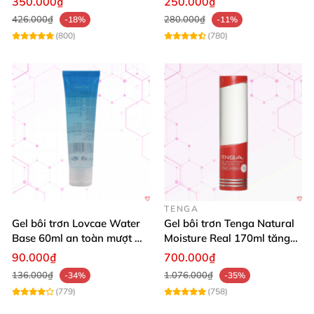
350.000₫
250.000₫
426.000₫
280.000₫
-18%
-11%
(800)
(780)
TENGA
Gel bôi trơn Lovcae Water
Gel bôi trơn Tenga Natural
Base 60ml an toàn mượt mà
Moisture Real 170ml tăng
kích thích
cảm xúc an toàn
90.000₫
700.000₫
136.000₫
1.076.000₫
-34%
-35%
(779)
(758)