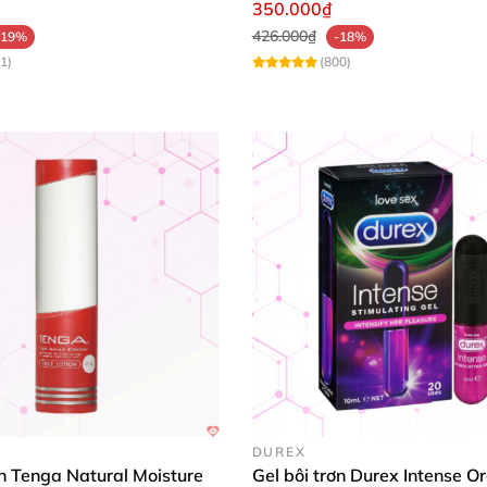
350.000₫
426.000₫
-19%
-18%
1)
(800)
DUREX
ơn Tenga Natural Moisture
Gel bôi trơn Durex Intense O