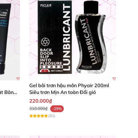
Gel bôi trơn hậu môn Phyair 200ml
ật Bản
Siêu trơn Mịn An toàn Đổi gió
220.000₫
310.000₫
-29%
(31)