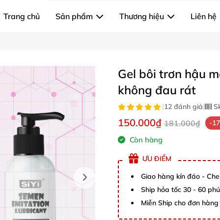
Trang chủ
Sản phẩm
Thương hiệu
Liên hệ
Gel bôi trơn hậu 
không đau rát
|
12 đánh giá
|
S
150.000₫
181.000₫
-1
Còn hàng
ƯU ĐIỂM
Giao hàng kín đáo - Che
Ship hỏa tốc 30 - 60 ph
Miễn Ship cho đơn hàng