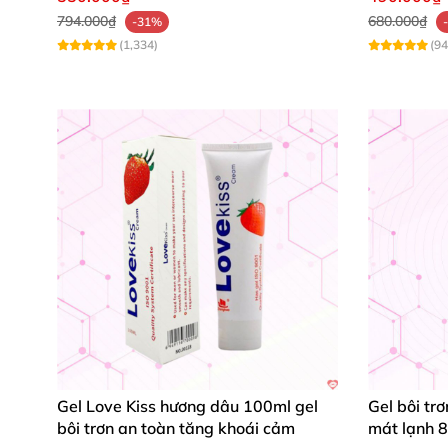
794.000₫
680.000₫
-31%
(1,334)
(94
Gel Love Kiss hương dâu 100ml gel
Gel bôi tr
bôi trơn an toàn tăng khoái cảm
mát lạnh 8