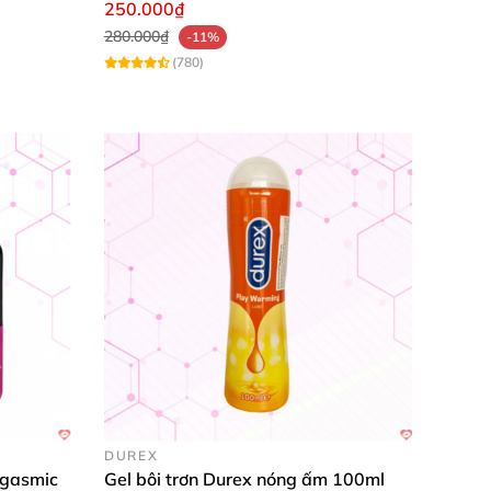
Bản
250.000₫
280.000₫
-11%
(780)
DUREX
rgasmic
Gel bôi trơn Durex nóng ấm 100ml