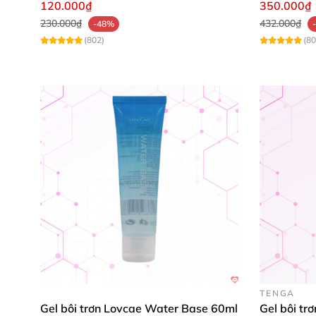
120.000₫
350.000₫
230.000₫
432.000₫
-48%
(802)
(80
TENGA
Gel bôi trơn Lovcae Water Base 60ml
Gel bôi tr