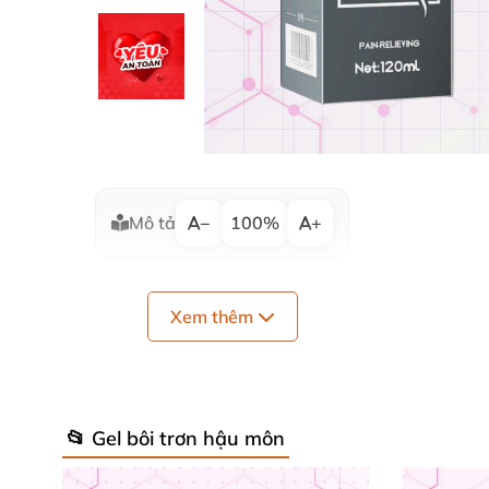
Mô tả
−
100%
+
Xem thêm
📂 Gel bôi trơn hậu môn