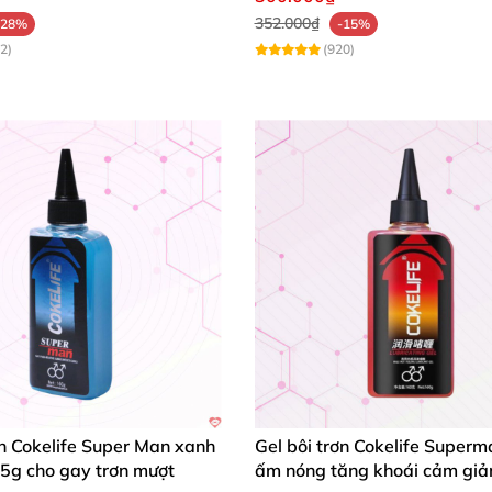
352.000₫
-28%
-15%
2)
(920)
ơn Cokelife Super Man xanh
Gel bôi trơn Cokelife Superm
5g cho gay trơn mượt
ấm nóng tăng khoái cảm gi