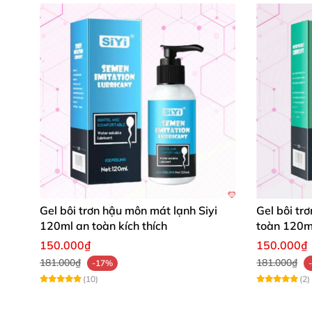
Gel bôi trơn hậu môn mát lạnh Siyi
Gel bôi tr
120ml an toàn kích thích
toàn 120m
150.000₫
150.000₫
181.000₫
181.000₫
-17%
(10)
(2)