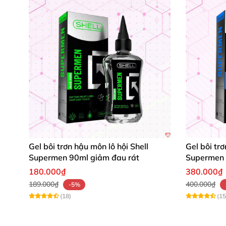
Gel bôi trơn hậu môn lô hội Shell
Gel bôi tr
Supermen 90ml giảm đau rát
Supermen 
dùng
180.000₫
380.000₫
189.000₫
400.000₫
-5%
(18)
(15