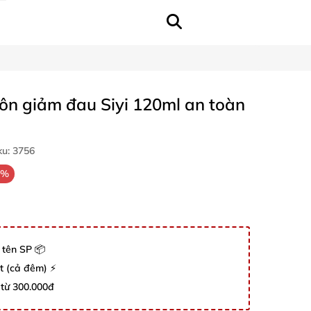
môn giảm đau Siyi 120ml an toàn
ku:
3756
7%
 tên SP 📦
út (cả đêm) ⚡
 từ 300.000đ