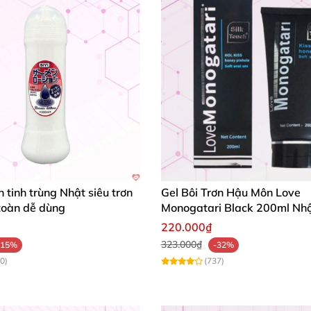
n tinh trùng Nhật siêu trơn
Gel Bôi Trơn Hậu Môn Love
toàn dễ dùng
Monogatari Black 200ml Nh
An Toàn Mềm Mượt
220.000₫
323.000₫
-15%
-32%
0)
(737)