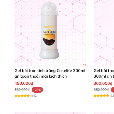
Gel bôi trơn tinh trùng Cokelife 300ml
Gel bôi trơ
an toàn thoải mái kích thích
300ml an 
490.000₫
300.000₫
680.000₫
352.000₫
-28%
(942)
(92