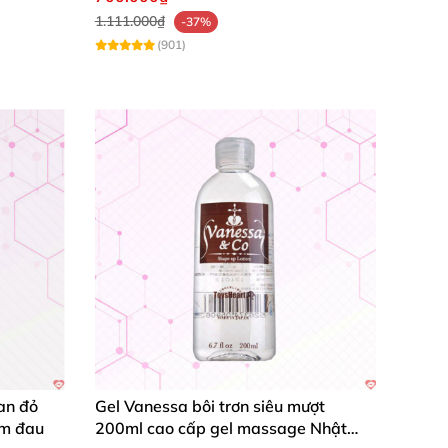
1.111.000₫
-37%
(901)
an đỏ
Gel Vanessa bôi trơn siêu mượt
ảm đau
200ml cao cấp gel massage Nhật