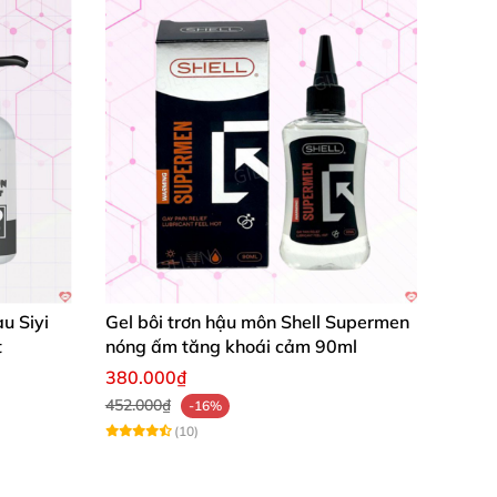
u Siyi
Gel bôi trơn hậu môn Shell Supermen
t
nóng ấm tăng khoái cảm 90ml
380.000₫
452.000₫
-16%
(10)