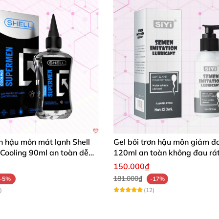
ơn hậu môn mát lạnh Shell
Gel bôi trơn hậu môn giảm đa
Cooling 90ml an toàn dễ
120ml an toàn không đau rá
150.000₫
181.000₫
-5%
-17%
)
(12)