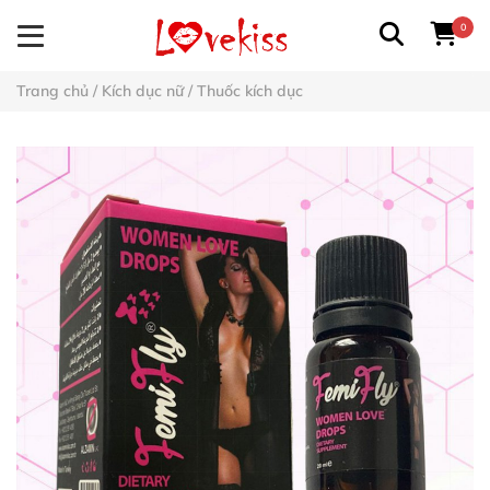
0
Trang chủ
/
Kích dục nữ
/
Thuốc kích dục