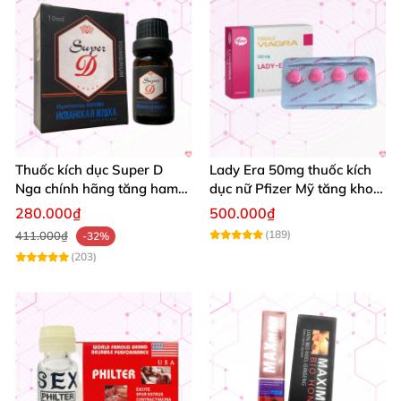
Thuốc kích dục Super D
Lady Era 50mg thuốc kích
Nga chính hãng tăng ham
dục nữ Pfizer Mỹ tăng khoái
muốn nữ mạnh
cảm thăng hoa
280.000₫
500.000₫
(189)
411.000₫
-32%
(203)