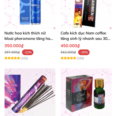
Nước hoa kích thích nữ
Cafe kích dục Nam coffee
Moai pheromone tăng ham
tăng sinh lý nhanh sau 30
muốn quyến rũ an toàn
phút hiệu quả
350.000₫
450.000₫
397.000₫
562.000₫
-12%
-20%
(163)
(150)