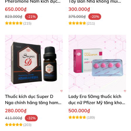
Pheromone Nam kích dục
Tây Ban Nha không mùi
mạnh, hương không mùi
tăng ham muốn cao cấp
650.000₫
300.000₫
823.000₫
375.000₫
-21%
-20%
(215)
(211)
Thuốc kích dục Super D
Lady Era 50mg thuốc kích
Nga chính hãng tăng ham
dục nữ Pfizer Mỹ tăng khoái
muốn nữ mạnh
cảm thăng hoa
280.000₫
500.000₫
(189)
411.000₫
-32%
(203)