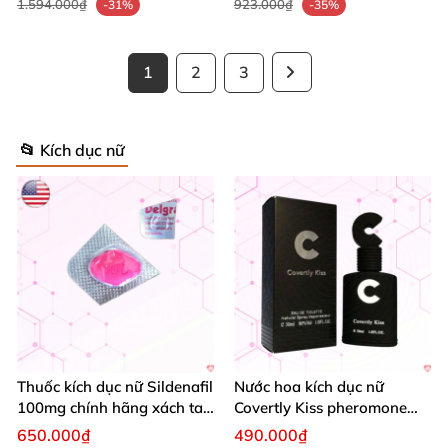
1.594.000₫
923.000₫
-31%
-35%
1
2
3
📂 Kích dục nữ
Thuốc kích dục nữ Sildenafil
Nước hoa kích dục nữ
100mg chính hãng xách tay
Covertly Kiss pheromone
Mỹ
hấp dẫn cao cấp
650.000₫
490.000₫