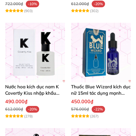
722.000₫
612.000₫
-10%
-20%
(903)
(302)
Nước hoa kích dục nam K
Thuốc Blue Wizard kích dục
Covertly Kiss nhập khẩu
nữ 15ml tác dụng mạnh
hàng chính hãng
chính hãng
490.000₫
450.000₫
612.000₫
576.000₫
-20%
-22%
(278)
(267)