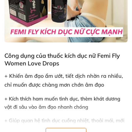
Công dụng
của thuốc kích dục nữ Femi Fly
Women Love Drops
+ Khiến âm đạo ẩm ướt
, tiết dịch nhờn ra nhiều
,
chỉ muốn
được chàng mơn chớn âm đạo
+ Kích thích ham muốn tình dục
, thèm khát dương
vật đi sâu vào âm đạo nhanh chóng
+ Giúp quan hệ tình dục cuồng nhiệt
, thoải mái
, mới
lạ
và thăng hoa hơn