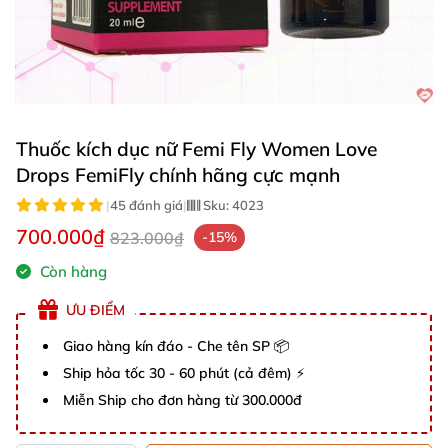
Thuốc kích dục nữ Femi Fly Women Love
Drops FemiFly chính hãng cực mạnh
|
45 đánh giá
|
Sku:
4023
700.000₫
823.000₫
-15%
Còn hàng
ƯU ĐIỂM
Giao hàng kín đáo - Che tên SP 📦
Ship hỏa tốc 30 - 60 phút (cả đêm) ⚡
Miễn Ship cho đơn hàng từ 300.000đ