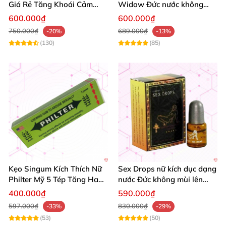
Giá Rẻ Tăng Khoái Cảm
Widow Đức nước không
Nhanh Chóng
mùi mạnh hiệu quả giá tốt
600.000₫
600.000₫
750.000₫
689.000₫
-20%
-13%
(130)
(85)
Kẹo Singum Kích Thích Nữ
Sex Drops nữ kích dục dạng
Philter Mỹ 5 Tép Tăng Ham
nước Đức không mùi lên
Muốn Gợi Tình
đỉnh nhanh
400.000₫
590.000₫
597.000₫
830.000₫
-33%
-29%
(53)
(50)