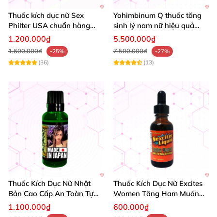
Thuốc kích dục nữ Sex
Yohimbinum Q thuốc tăng
Philter USA chuẩn hàng
sinh lý nam nữ hiệu quả
xách tay 10ml không mùi
10g 20g mua ngay
1.200.000₫
5.500.000₫
tăng ham muốn
1.600.000₫
7.500.000₫
-25%
-27%
(36)
(13)
Thuốc Kích Dục Nữ Nhật
Thuốc Kích Dục Nữ Excites
Bản Cao Cấp An Toàn Tự
Women Tăng Ham Muốn
Nhiên
Lên Đỉnh
1.100.000₫
600.000₫