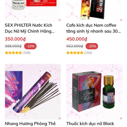
SEX PHILTER Nước Kích
Cafe kích dục Nam coffee
Dục Nữ Mỹ Chính Hãng
tăng sinh lý nhanh sau 30
Tăng Ham Muốn
phút hiệu quả
350.000₫
450.000₫
388.000₫
562.000₫
-10%
-20%
(168)
(150)
Nhang Hương Phòng Thê
Thuốc kích dục nữ Black