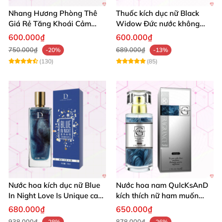
Nhang Hương Phòng Thê
Thuốc kích dục nữ Black
Giá Rẻ Tăng Khoái Cảm
Widow Đức nước không
Nhanh Chóng
mùi mạnh hiệu quả giá tốt
600.000₫
600.000₫
750.000₫
689.000₫
-20%
-13%
(130)
(85)
Nước hoa kích dục nữ Blue
Nước hoa nam QuIcKsAnD
In Night Love Is Unique cao
kích thích nữ ham muốn
cấp hút hồn
mãnh liệt không mùi
680.000₫
650.000₫
938.000₫
878.000₫
-28%
-26%