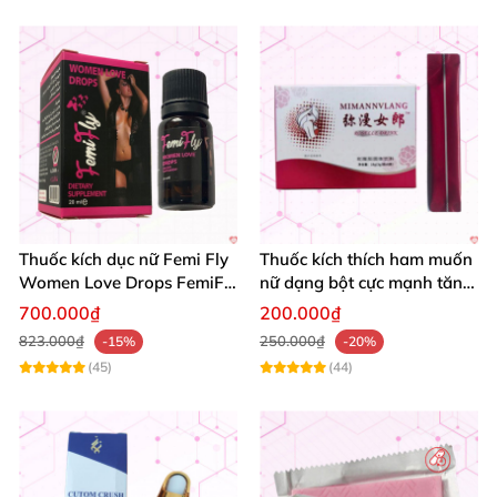
Thuốc kích dục nữ Femi Fly
Thuốc kích thích ham muốn
Women Love Drops FemiFly
nữ dạng bột cực mạnh tăng
chính hãng cực mạnh
khoái cảm
700.000₫
200.000₫
823.000₫
250.000₫
-15%
-20%
(45)
(44)