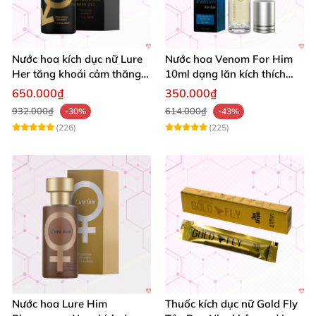
Nước hoa kích dục nữ Lure
Nước hoa Venom For Him
Her tăng khoái cảm thăng
10ml dạng lăn kích thích
hoa cực mạnh
ham muốn tình dục nữ
650.000₫
350.000₫
932.000₫
614.000₫
-30%
-43%
(226)
(225)
Nước hoa Lure Him
Thuốc kích dục nữ Gold Fly