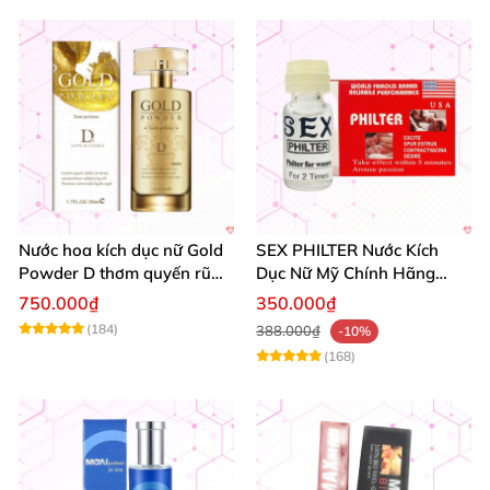
Nước hoa kích dục nữ Gold
SEX PHILTER Nước Kích
Powder D thơm quyến rũ
Dục Nữ Mỹ Chính Hãng
tăng khoái cảm
Tăng Ham Muốn
750.000₫
350.000₫
(184)
388.000₫
-10%
(168)