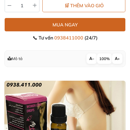
🛒 THÊM VÀO GIỎ
MUA NGAY
📞 Tư vấn
0938411000
(24/7)
Mô tả
−
100%
+