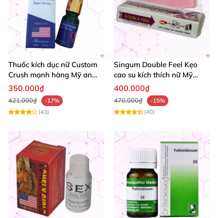
Thuốc kích dục nữ Custom
Singum Double Feel Kẹo
Crush mạnh hàng Mỹ an
cao su kích thích nữ Mỹ
toàn dễ dùng
chính hãng mua ngay
350.000₫
400.000₫
421.000₫
470.000₫
-17%
-15%
(43)
(40)