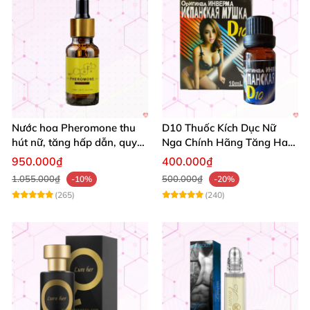
Nước hoa Pheromone thu
D10 Thuốc Kích Dục Nữ
hút nữ, tăng hấp dẫn, quy
Nga Chính Hãng Tăng Ham
cách 10ml
Muốn An Toàn
950.000₫
400.000₫
1.055.000₫
500.000₫
-10%
-20%
(265)
(240)