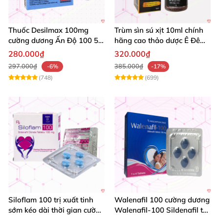
Thuốc Desilmax 100mg
Trùm sìn sú xịt 10ml chính
cường dương Ấn Độ 100 50
hãng cao thảo dược Ê Đê
mg tăng sinh lý tốt nhất
kéo dài QT
280.000₫
320.000₫
297.000₫
385.000₫
-6%
-17%
(748)
(699)
Siloflam 100 trị xuất tinh
Walenafil 100 cường dương
sớm kéo dài thời gian cường
Walenafil-100 Sildenafil trị