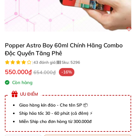
Popper Astro Boy 60ml Chính Hãng Combo
Độc Quyền Tăng Phê
|
43 đánh giá
|
Sku:
5296
550.000₫
654.000₫
-16%
Còn hàng
ƯU ĐIỂM
Giao hàng kín đáo - Che tên SP 📦
Ship hỏa tốc 30 - 60 phút (cả đêm) ⚡
Miễn Ship cho đơn hàng từ 300.000đ