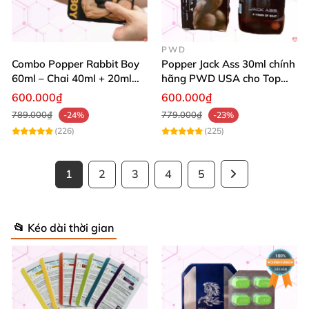
PWD
Combo Popper Rabbit Boy
Popper Jack Ass 30ml chính
60ml – Chai 40ml + 20ml
hãng PWD USA cho Top
Siêu Mạnh Dành Riêng Cho
Bot
600.000₫
600.000₫
Top
789.000₫
779.000₫
-24%
-23%
(226)
(225)
1
2
3
4
5
📂 Kéo dài thời gian