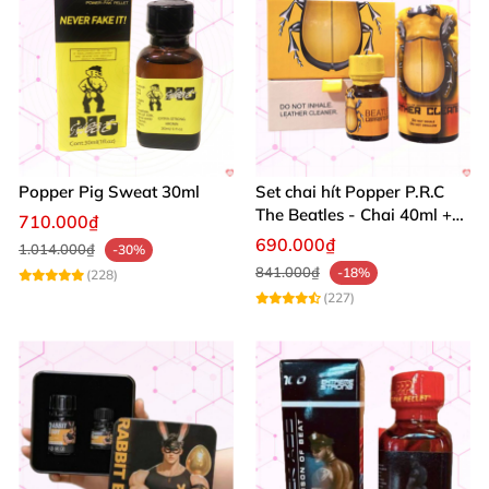
Popper Pig Sweat 30ml
Set chai hít Popper P.R.C
The Beatles - Chai 40ml +
710.000₫
10ml dành cho Top Bot
690.000₫
1.014.000₫
-30%
841.000₫
-18%
(228)
(227)