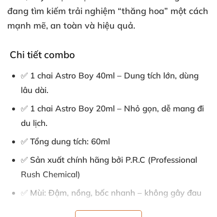
đang tìm kiếm trải nghiệm “thăng hoa” một cách
mạnh mẽ
, an toàn
và hiệu quả.
Chi tiết combo
✅ 1 chai Astro Boy 40ml – Dung tích lớn
, dùng
lâu dài.
✅ 1 chai Astro Boy 20ml – Nhỏ gọn
, dễ mang đi
du lịch.
✅ Tổng dung tích: 60ml
✅ Sản xuất chính hãng
bởi P.R.C (Professional
Rush Chemical)
✅ Mùi: Đậm
, nồng
, bốc nhanh – không gây đau
đầu