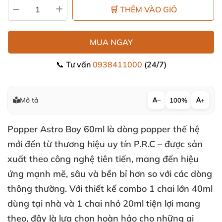
🛒 THÊM VÀO GIỎ
MUA NGAY
📞 Tư vấn
0938411000
(24/7)
Mô tả
−
100%
+
Popper Astro Boy 60ml
là dòng popper thế hệ
mới đến từ thương hiệu uy tín P.R.C –
được sản
xuất theo công nghệ tiên tiến
, mang đến hiệu
ứng mạnh mẽ
, sâu
và bền bỉ hơn so
với
các dòng
thông thường
. Với thiết kế combo
1 chai lớn 40ml
dùng tại nhà
và
1 chai nhỏ 20ml tiện lợi mang
theo
, đây là lựa chọn hoàn hảo cho
những ai