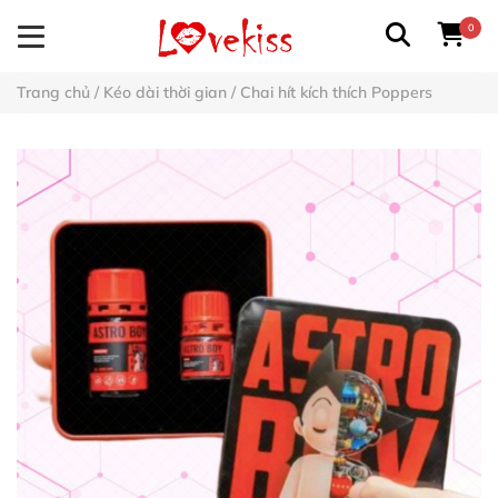
0
Trang chủ
/
Kéo dài thời gian
/
Chai hít kích thích Poppers