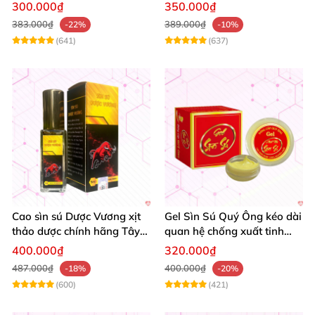
dương Nam giới
xuất tinh sớm tăng sinh lý
300.000₫
350.000₫
kéo dài thời gian
383.000₫
389.000₫
-22%
-10%
(641)
(637)
Cao sìn sú Dược Vương xịt
Gel Sìn Sú Quý Ông kéo dài
thảo dược chính hãng Tây
quan hệ chống xuất tinh
Nguyên tốt nhất
nhanh
400.000₫
320.000₫
487.000₫
400.000₫
-18%
-20%
(600)
(421)