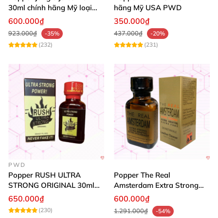
30ml chính hãng Mỹ loại
hãng Mỹ USA PWD
mạnh cho Top Bot
600.000₫
350.000₫
923.000₫
437.000₫
-35%
-20%
(232)
(231)
PWD
Popper RUSH ULTRA
Popper The Real
STRONG ORIGINAL 30ml
Amsterdam Extra Strong
Chính Hãng Mỹ PWD
30ml
650.000₫
600.000₫
(230)
1.291.000₫
-54%