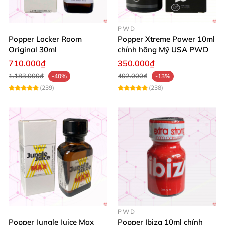
Bottom
Người đang tìm loại popper mạnh
, ổn định
, hiệu
PWD
Popper Locker Room
Popper Xtreme Power 10ml
ứng nhanh
Original 30ml
chính hãng Mỹ USA PWD
710.000₫
350.000₫
1.183.000₫
402.000₫
-40%
-13%
(239)
(238)
PWD
Popper Jungle Juice Max
Popper Ibiza 10ml chính