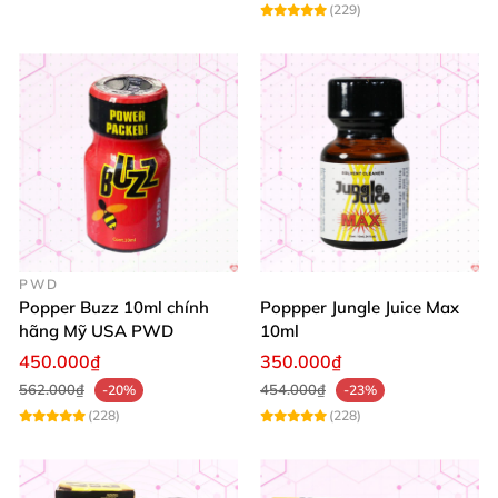
(229)
PWD
Popper Buzz 10ml chính
Poppper Jungle Juice Max
hãng Mỹ USA PWD
10ml
450.000₫
350.000₫
562.000₫
454.000₫
-20%
-23%
(228)
(228)