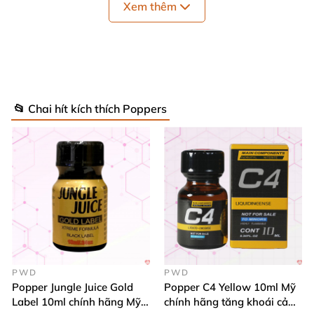
Xem thêm
✅ Thành phần chính: Alkyl Nitrite (Isobutyl
Nitrite) –
được điều chế chuẩn y tế.
📂 Chai hít kích thích Poppers
PWD
PWD
Popper Jungle Juice Gold
Popper C4 Yellow 10ml Mỹ
Tác dụng nổi bật
Label 10ml chính hãng Mỹ
chính hãng tăng khoái cảm