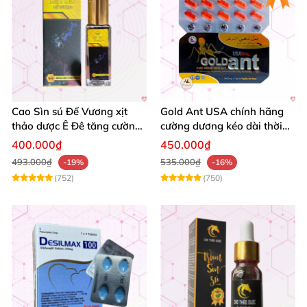
Cao Sìn sú Đế Vương xịt
Gold Ant USA chính hãng
thảo dược Ê Đê tăng cường
cường dương kéo dài thời
bản lĩnh nam
gian - Kiến Vàng Đen Tây
400.000₫
450.000₫
Tạng
493.000₫
535.000₫
-19%
-16%
(752)
(750)