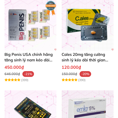
Big Penis USA chính hãng
Cales 20mg tăng cường
tăng sinh lý nam kéo dài
sinh lý kéo dài thời gian
thời gian cường dương hộp
quan hệ chống xuất tinh
450.000₫
120.000₫
12 viên
sớm
646.000₫
150.000₫
-21%
-20%
(399)
(390)