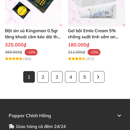
Bột sìn sú Kingsman 0.5gr
Gel bôi Emla Cream 5%
tăng khoái cảm kéo dài thời
chống xuất tinh sớm an
gian quan hệ
toàn hiệu quả 5g
325.000₫
180.000₫
369.000₫
211.000₫
-12%
-15%
(382)
(372)
1
2
3
4
5
Popper Chính Hãng
Giao hàng cả đêm 24/24