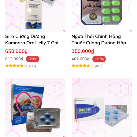
Siro Cường Dương
Ngựa Thái Chính Hãng
Kamagra Oral Jelly 7 Gói
Thuốc Cường Dương Hộp
Hương Trái Cây Tăng
10 Viên Kéo Dài Thời Gian
650.000₫
350.000₫
Cường Sinh Lực
812.000₫
402.000₫
-20%
-13%
(1,405)
(1,403)