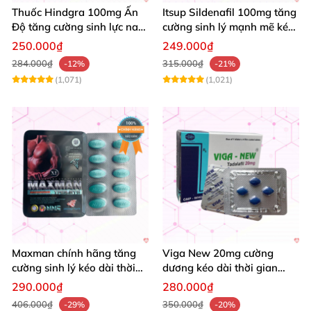
Thuốc Hindgra 100mg Ấn
Itsup Sildenafil 100mg tăng
Độ tăng cường sinh lực nam
cường sinh lý mạnh mẽ kéo
chống xuất tinh sớm mua
dài thời gian nam
250.000₫
249.000₫
ngay
284.000₫
315.000₫
-12%
-21%
(1,071)
(1,021)
Maxman chính hãng tăng
Viga New 20mg cường
cường sinh lý kéo dài thời
dương kéo dài thời gian
gian chống xuất tinh sớm
tăng khoái cảm hộp 4 viên
290.000₫
280.000₫
hộp 10 viên
406.000₫
350.000₫
-29%
-20%