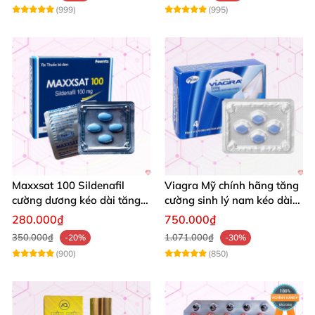
(999)
(995)
Maxxsat 100 Sildenafil
Viagra Mỹ chính hãng tăng
cường dương kéo dài tăng
cường sinh lý nam kéo dài
cường sinh lý nam
quan hệ
280.000₫
750.000₫
350.000₫
1.071.000₫
-20%
-30%
(900)
(850)