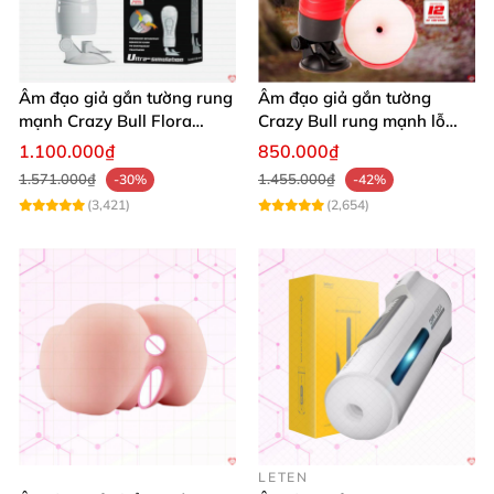
Âm đạo giả gắn tường rung
Âm đạo giả gắn tường
mạnh Crazy Bull Flora
Crazy Bull rung mạnh lỗ
silicon cao cấp
hậu môn siêu thật
1.100.000₫
850.000₫
1.571.000₫
1.455.000₫
-30%
-42%
(3,421)
(2,654)
LETEN