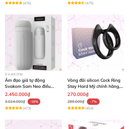
(476)
(475)
SVAKOM
Âm đạo giả tự động
Vòng đôi silicon Cock Ring
Svakom Sam Neo điều
Stay Hard Mỹ chính hãng,
khiển app tương tác
tăng cường bền bỉ
2.450.000₫
270.000₫
webcam cao cấp
3.024.000₫
289.000₫
-19%
-7%
(473)
(453)