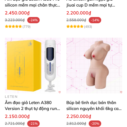
silicon mềm mại chân thực
Jiuai cup D mềm mại tự
tăng hưng phấn
nhiên đẹp
2.450.000₫
2.200.000₫
3.223.000₫
2.558.000₫
-24%
-14%
(779)
(493)
LETEN
Âm đạo giả Leten A380
Búp bê tình dục bán thân
Version 2 thụt tự động rung
silicon nguyên khối 6kg cao
mạnh phiêu lưu
cấp, mềm mịn, giá siêu tốt
2.150.000₫
2.250.000₫
2.721.000₫
2.812.000₫
-21%
-20%