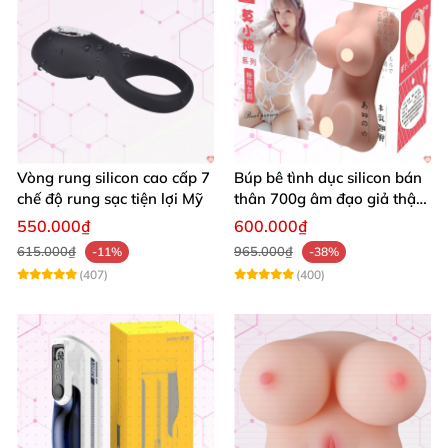
Vòng rung silicon cao cấp 7
Búp bê tình dục silicon bán
chế độ rung sạc tiện lợi Mỹ
thân 700g âm đạo giả thật
mềm mại giá rẻ
550.000₫
600.000₫
615.000₫
965.000₫
-11%
-38%
(407)
(400)