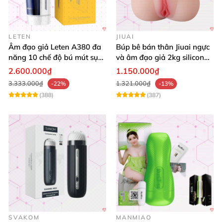
LETEN
JIUAI
Âm đạo giả Leten A380 đa
Búp bê bán thân Jiuai ngực
năng 10 chế độ bú mút sục
và âm đạo giả 2kg silicon
mạnh
nguyên khối cao cấp
2.600.000₫
1.150.000₫
3.333.000₫
1.321.000₫
-22%
-13%
(388)
(387)
SVAKOM
MANMIAO