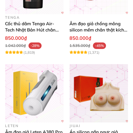
TENGA
Cốc thủ dâm Tenga Air-
Âm đạo giả chổng mông
Tech Nhật Bản Hút chân
silicon mềm chân thật kích
không Siêu mềm Mua ngay
thích cực phê
850.000₫
850.000₫
1.042.000₫
1.535.000₫
-28%
-45%
(1,819)
(1,371)
LETEN
JIUAI
Âm đạo giả Leten A380 Pro
Áo silicon gắn ngực giả