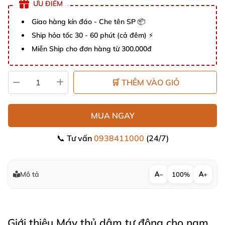
ƯU ĐIỂM
Giao hàng kín đáo - Che tên SP 📦
Ship hỏa tốc 30 - 60 phút (cả đêm) ⚡
Miễn Ship cho đơn hàng từ 300.000đ
🛒 THÊM VÀO GIỎ
MUA NGAY
📞 Tư vấn
0938411000
(24/7)
Mô tả
−
100%
+
Giới thiệu Máy thủ dâm tự động cho nam