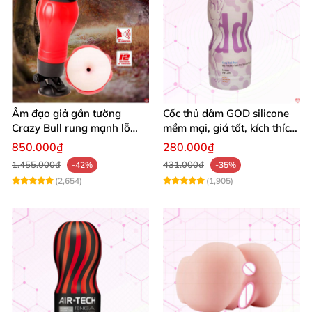
lây nhiễm
các bệnh qua đường tình dục
nhé.
Âm đạo giả gắn tường
Cốc thủ dâm GOD silicone
Crazy Bull rung mạnh lỗ
mềm mại, giá tốt, kích thích
hậu môn siêu thật
mạnh
850.000₫
280.000₫
1.455.000₫
431.000₫
-42%
-35%
(2,654)
(1,905)