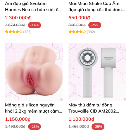
Âm đạo giả Svakom
ManMiao Shake Cup Âm
Hannes Neo co bóp sưởi ấm
đạo giả dạng cốc thủ dâm
siêu mềm điều khiển app
nhỏ gọn mềm như thật
2.300.000₫
650.000₫
2.674.000₫
866.000₫
-14%
-25%
(387)
(382)
Mông giả silicon nguyên
Máy thủ dâm tự động
khối 2.2kg mềm mượt cảm
Trouvaille CID AM2002
giác thật
tăng khoái cảm nam
1.150.000₫
1.100.000₫
1.493.000₫
1.466.000₫
-23%
-25%