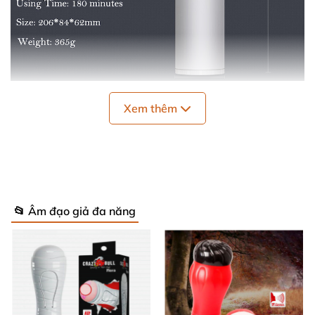
Xem thêm
Máy thủ dâm Trouvaille CID AM2002
với kiểu dáng
mới lạ giúp nam giới dễ dàng sử dụng
, cùng
với động
cơ xoay mạnh mẽ chắc chắn
sẽ mang lại cho
các quý
ông
những giây phút thủ dâm sung sướng
và thỏa
mãn nhất.
📂 Âm đạo giả đa năng