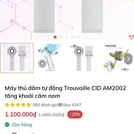
Máy thủ dâm tự động Trouvaille CID AM2002
tăng khoái cảm nam
|
380 đánh giá
|
Sku:
4347
1.100.000₫
1.466.000₫
-25%
Còn hàng