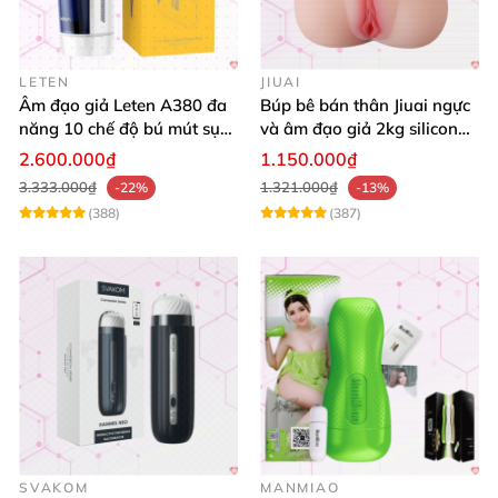
LETEN
JIUAI
Âm đạo giả Leten A380 đa
Búp bê bán thân Jiuai ngực
năng 10 chế độ bú mút sục
và âm đạo giả 2kg silicon
mạnh
nguyên khối cao cấp
2.600.000₫
1.150.000₫
3.333.000₫
1.321.000₫
-22%
-13%
(388)
(387)
SVAKOM
MANMIAO