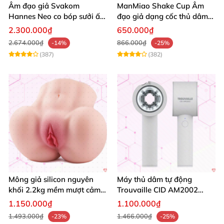
Âm đạo giả Svakom
ManMiao Shake Cup Âm
Hannes Neo co bóp sưởi ấm
đạo giả dạng cốc thủ dâm
siêu mềm điều khiển app
nhỏ gọn mềm như thật
2.300.000₫
650.000₫
2.674.000₫
866.000₫
-14%
-25%
(387)
(382)
Mông giả silicon nguyên
Máy thủ dâm tự động
khối 2.2kg mềm mượt cảm
Trouvaille CID AM2002
giác thật
tăng khoái cảm nam
1.150.000₫
1.100.000₫
1.493.000₫
1.466.000₫
-23%
-25%