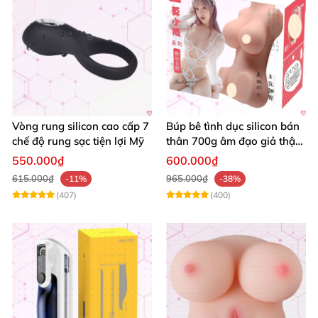
Vòng rung silicon cao cấp 7
Búp bê tình dục silicon bán
chế độ rung sạc tiện lợi Mỹ
thân 700g âm đạo giả thật
mềm mại giá rẻ
550.000₫
600.000₫
615.000₫
965.000₫
-11%
-38%
(407)
(400)