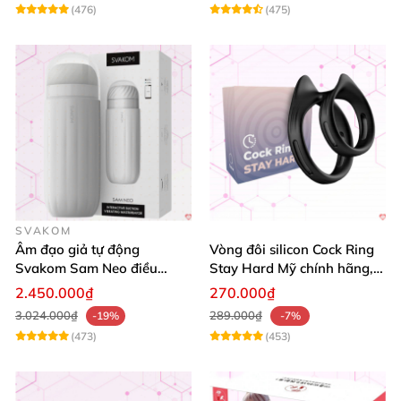
(476)
(475)
SVAKOM
Âm đạo giả tự động
Vòng đôi silicon Cock Ring
Svakom Sam Neo điều
Stay Hard Mỹ chính hãng,
khiển app tương tác
tăng cường bền bỉ
2.450.000₫
270.000₫
webcam cao cấp
3.024.000₫
289.000₫
-19%
-7%
(473)
(453)