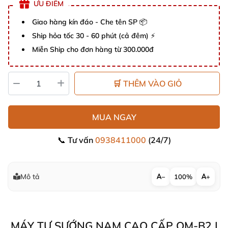
ƯU ĐIỂM
Giao hàng kín đáo - Che tên SP 📦
Ship hỏa tốc 30 - 60 phút (cả đêm) ⚡
Miễn Ship cho đơn hàng từ 300.000đ
🛒 THÊM VÀO GIỎ
MUA NGAY
📞 Tư vấn
0938411000
(24/7)
Mô tả
−
100%
+
MÁY TỰ SƯỚNG NAM CAO CẤP QM-B2 |