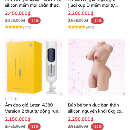
silicon mềm mại chân thực
Jiuai cup D mềm mại tự
tăng hưng phấn
nhiên đẹp
2.450.000₫
2.200.000₫
3.223.000₫
2.558.000₫
-24%
-14%
(779)
(493)
LETEN
Âm đạo giả Leten A380
Búp bê tình dục bán thân
Version 2 thụt tự động rung
silicon nguyên khối 6kg cao
mạnh phiêu lưu
cấp, mềm mịn, giá siêu tốt
2.150.000₫
2.250.000₫
2.721.000₫
2.812.000₫
-21%
-20%