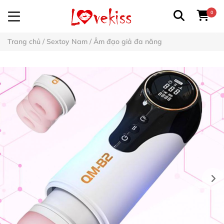
0
Trang chủ
/
Sextoy Nam
/
Âm đạo giả đa năng