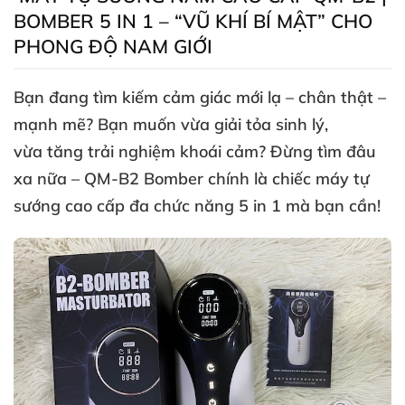
BOMBER 5 IN 1 – “VŨ KHÍ BÍ MẬT” CHO
PHONG ĐỘ NAM GIỚI
Bạn đang tìm kiếm cảm giác
mới lạ – chân thật –
mạnh mẽ
? Bạn muốn vừa
giải tỏa sinh lý
,
vừa
tăng trải nghiệm khoái cảm
? Đừng tìm đâu
xa nữa –
QM-B2 Bomber
chính là chiếc
máy tự
sướng cao cấp đa chức năng 5 in 1
mà bạn cần!