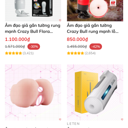
Âm đạo giả gắn tường rung
Âm đạo giả gắn tường
mạnh Crazy Bull Flora
Crazy Bull rung mạnh lỗ
silicon cao cấp
hậu môn siêu thật
1.100.000₫
850.000₫
1.571.000₫
1.455.000₫
-30%
-42%
(3,421)
(2,654)
LETEN