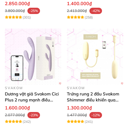
toả nhiệt cao cấp
Bluetooth cao cấp kích thích
2.850.000₫
1.400.000₫
mạnh
3.800.000₫
2.413.000₫
-25%
-42%
(301)
(258)
SVAKOM
SVAKOM
Dương vật giả Svakom Cici
Trứng rung 2 đầu Svakom
Plus 2 rung mạnh điều
Shimmer điều khiển qua
khiển App an toàn
App siêu kích thích
1.600.000₫
1.300.000₫
2.077.000₫
1.477.000₫
-23%
-12%
(242)
(241)