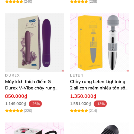
(240)
(238)
DUREX
LETEN
Máy kích thích điểm G
Chày rung Leten Lightning
Durex V-Vibe chày rung
2 silicon mềm nhiều tần số
tinh yêu không dây cao cấp
rung phát nhiệt
850.000₫
1.350.000₫
1.149.000₫
1.551.000₫
-26%
-13%
(220)
(214)
Máy có 8 kiểu rung động khác nhau
và hoạt động
hơn 48.000 vòng trong 1 phút
. Với sức mạnh biến