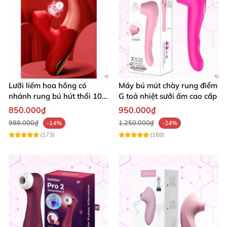
Lưỡi liếm hoa hồng có
Máy bú mút chày rung điểm
nhánh rung bú hút thổi 10
G toả nhiệt sưởi ấm cao cấp
chế độ
850.000₫
950.000₫
988.000₫
1.250.000₫
-14%
-24%
(173)
(168)