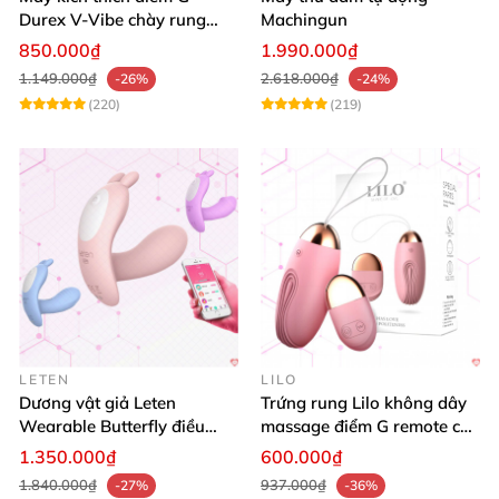
Durex V-Vibe chày rung
Machingun
tinh yêu không dây cao cấp
850.000₫
1.990.000₫
1.149.000₫
2.618.000₫
-26%
-24%
(220)
(219)
LETEN
LILO
Dương vật giả Leten
Trứng rung Lilo không dây
Wearable Butterfly điều
massage điểm G remote cao
khiển app bluetooth 16 chế
cấp USB
1.350.000₫
600.000₫
độ rung
1.840.000₫
937.000₫
-27%
-36%