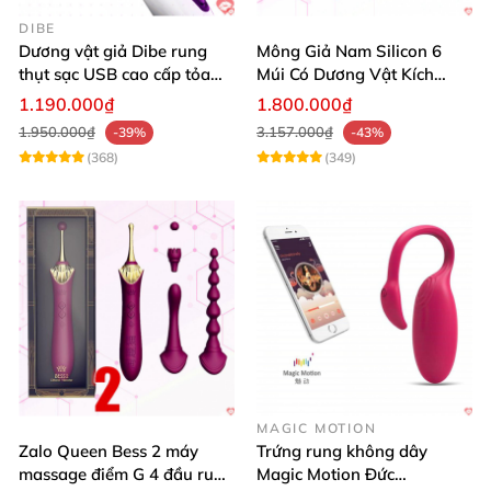
DIBE
Dương vật giả Dibe rung
Mông Giả Nam Silicon 6
thụt sạc USB cao cấp tỏa
Múi Có Dương Vật Kích
nhiệt mạnh
Thước Lớn Hấp Dẫn
1.190.000₫
1.800.000₫
1.950.000₫
3.157.000₫
-39%
-43%
(368)
(349)
MAGIC MOTION
Zalo Queen Bess 2 máy
Trứng rung không dây
massage điểm G 4 đầu rung
Magic Motion Đức