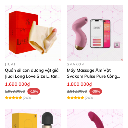
JIUAI
SVAKOM
Quần silicon dương vật giả
Máy Massage Âm Vật
Jiuai Long Love Size L, tăng
Svakom Pulse Pure Công
khoái cảm, giá tốt
Nghệ Sóng Âm Hút Mạnh
1.690.000₫
1.800.000₫
1.988.000₫
2.812.000₫
-15%
-36%
(240)
(240)