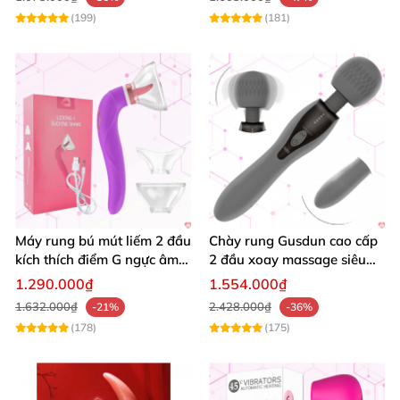
(199)
(181)
Máy rung bú mút liếm 2 đầu
Chày rung Gusdun cao cấp
kích thích điểm G ngực âm
2 đầu xoay massage siêu
đạo đa chế độ
mạnh cho nữ
1.290.000₫
1.554.000₫
1.632.000₫
2.428.000₫
-21%
-36%
(178)
(175)