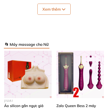
Xem thêm
📂 Máy massage cho Nữ
Máy massage tình yêu Lelo SMART WAND Large
máy rung uyển chuyển dọc theo cơ thể mang lại cho
bạn sự thư giãn cao nhất
. Rung êm ái đến rung
mạnh ở nhiều chế độ
mà không gây ồn.
JIUAI
Áo silicon gắn ngực giả
Zalo Queen Bess 2 máy