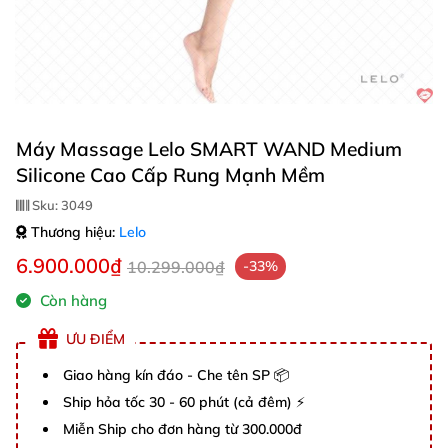
Máy Massage Lelo SMART WAND Medium
Silicone Cao Cấp Rung Mạnh Mềm
Sku:
3049
Thương hiệu:
Lelo
6.900.000₫
10.299.000₫
-33%
Còn hàng
ƯU ĐIỂM
Giao hàng kín đáo - Che tên SP 📦
Ship hỏa tốc 30 - 60 phút (cả đêm) ⚡
Miễn Ship cho đơn hàng từ 300.000đ