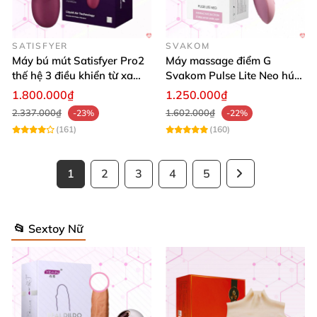
SATISFYER
SVAKOM
Máy bú mút Satisfyer Pro2
Máy massage điểm G
thế hệ 3 điều khiển từ xa
Svakom Pulse Lite Neo hút
tiện lợi
sóng âm điều khiển
1.800.000₫
1.250.000₫
bluetooth
2.337.000₫
1.602.000₫
-23%
-22%
(161)
(160)
1
2
3
4
5
📂 Sextoy Nữ