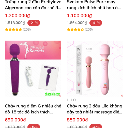
Trứng rung 2 đầu Prettylove
Svakom Pulse Pure máy
Algernon cao cấp đa chế độ
rung kích thích nhũ hoa âm
kích thích
vật công nghệ sóng âm
1.200.000₫
1.100.000₫
1.518.000₫
1.864.000₫
-21%
-41%
(208)
(206)
LILO
Chày rung điểm G nhiều chế
Chày rung 2 đầu Lilo không
độ 18 tốc độ kích thích
dây toả nhiệt massage điểm
mạnh mẽ Wand Powerful
G siêu mạnh
690.000₫
850.000₫
1.073.000₫
1.603.000₫
-36%
-47%