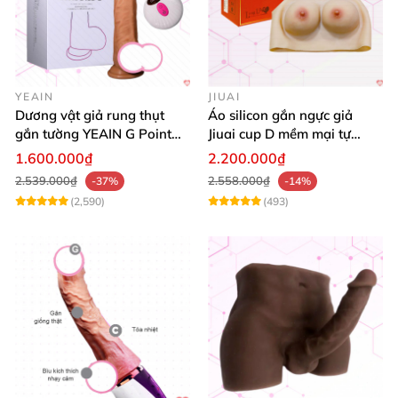
YEAIN
JIUAI
Dương vật giả rung thụt
Áo silicon gắn ngực giả
gắn tường YEAIN G Point
Jiuai cup D mềm mại tự
tỏa nhiệt điều khiển từ xa
nhiên đẹp
1.600.000₫
2.200.000₫
2.539.000₫
2.558.000₫
-37%
-14%
(2,590)
(493)