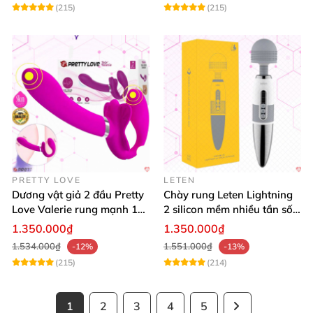
(215)
(215)
PRETTY LOVE
LETEN
Dương vật giả 2 đầu Pretty
Chày rung Leten Lightning
Love Valerie rung mạnh 12
2 silicon mềm nhiều tần số
chế độ cao cấp
rung phát nhiệt
1.350.000₫
1.350.000₫
1.534.000₫
1.551.000₫
-12%
-13%
(215)
(214)
1
2
3
4
5