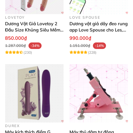
LOVETOY
LOVE SPOUSE
Dương Vật Giả Lovetoy 2
Dương vật giả dây đeo rung
Đầu Size Khủng Siêu Mềm
app Love Spouse cho Les,
Kích Thích Les
đồng tính nữ
850.000₫
990.000₫
1.287.000₫
1.151.000₫
-34%
-14%
(230)
(228)
DUREX
Máy kích thích điểm G
Máy thủ dâm tự động