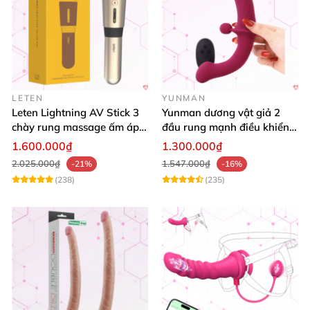
LETEN
YUNMAN
Leten Lightning AV Stick 3
Yunman dương vật giả 2
chày rung massage ấm áp
đầu rung mạnh điều khiển
kích thích
từ xa Les
1.600.000₫
1.300.000₫
2.025.000₫
1.547.000₫
-21%
-16%
(238)
(235)