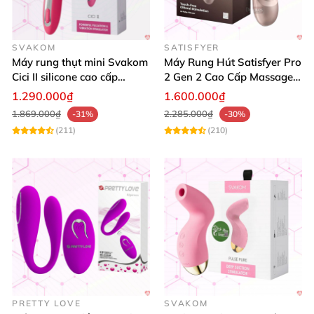
SVAKOM
SATISFYER
Máy rung thụt mini Svakom
Máy Rung Hút Satisfyer Pro
Cici II silicone cao cấp
2 Gen 2 Cao Cấp Massage
massage điểm G
Điểm G
1.290.000₫
1.600.000₫
1.869.000₫
2.285.000₫
-31%
-30%
(211)
(210)
PRETTY LOVE
SVAKOM