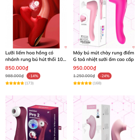
Lưỡi liếm hoa hồng có
Máy bú mút chày rung điểm
nhánh rung bú hút thổi 10
G toả nhiệt sưởi ấm cao cấp
chế độ
850.000₫
950.000₫
988.000₫
1.250.000₫
-14%
-24%
(173)
(168)