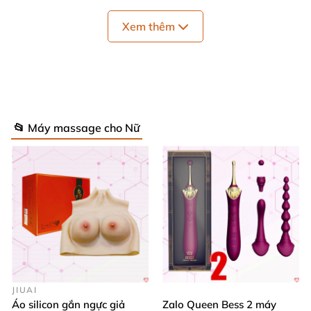
cũng như đạt đỉnh chả khác gì khi quan hệ cùng
Xem thêm
người ấy
. Sự sảng khoái đôi khi còn gấp đôi khi nó
được thiết kế rung tới 7 tần số vô cùng êm ái
và
mạnh mẽ.
📂 Máy massage cho Nữ
Chất liệu silicone mềm mịn cho cảm giác thoải mái
khi va chạm tới da thịt hay khi tiếp xúc
với "cô bé
giúp
các nàng cảm giác yên tâm
và phấn khích
rất
nhiều.
JIUAI
Áo silicon gắn ngực giả
Zalo Queen Bess 2 máy