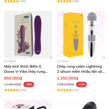
(240)
(238)
DUREX
LETEN
Máy kích thích điểm G
Chày rung Leten Lightning
Durex V-Vibe chày rung
2 silicon mềm nhiều tần số
tinh yêu không dây cao cấp
rung phát nhiệt
850.000₫
1.350.000₫
1.149.000₫
1.551.000₫
-26%
-13%
(220)
(214)