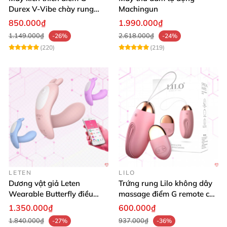
Durex V-Vibe chày rung
Machingun
tinh yêu không dây cao cấp
850.000₫
1.990.000₫
1.149.000₫
2.618.000₫
-26%
-24%
(220)
(219)
LETEN
LILO
Dương vật giả Leten
Trứng rung Lilo không dây
Wearable Butterfly điều
massage điểm G remote cao
khiển app bluetooth 16 chế
cấp USB
1.350.000₫
600.000₫
độ rung
1.840.000₫
937.000₫
-27%
-36%