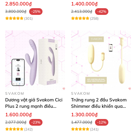
toả nhiệt cao cấp
Bluetooth cao cấp kích thích
2.850.000₫
1.400.000₫
mạnh
3.800.000₫
2.413.000₫
-25%
-42%
(301)
(258)
SVAKOM
SVAKOM
Dương vật giả Svakom Cici
Trứng rung 2 đầu Svakom
Plus 2 rung mạnh điều
Shimmer điều khiển qua
khiển App an toàn
App siêu kích thích
1.600.000₫
1.300.000₫
2.077.000₫
1.477.000₫
-23%
-12%
(242)
(241)