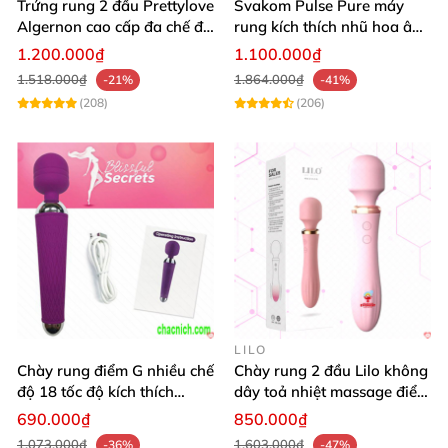
Trứng rung 2 đầu Prettylove
Svakom Pulse Pure máy
Algernon cao cấp đa chế độ
rung kích thích nhũ hoa âm
kích thích
vật công nghệ sóng âm
1.200.000₫
1.100.000₫
1.518.000₫
1.864.000₫
-21%
-41%
(208)
(206)
LILO
Chày rung điểm G nhiều chế
Chày rung 2 đầu Lilo không
độ 18 tốc độ kích thích
dây toả nhiệt massage điểm
mạnh mẽ Wand Powerful
G siêu mạnh
690.000₫
850.000₫
1.073.000₫
1.603.000₫
-36%
-47%