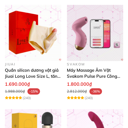
JIUAI
SVAKOM
Quần silicon dương vật giả
Máy Massage Âm Vật
Jiuai Long Love Size L, tăng
Svakom Pulse Pure Công
khoái cảm, giá tốt
Nghệ Sóng Âm Hút Mạnh
1.690.000₫
1.800.000₫
1.988.000₫
2.812.000₫
-15%
-36%
(240)
(240)