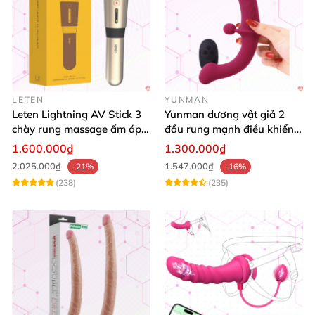
LETEN
YUNMAN
Leten Lightning AV Stick 3
Yunman dương vật giả 2
chày rung massage ấm áp
đầu rung mạnh điều khiển
kích thích
từ xa Les
1.600.000₫
1.300.000₫
2.025.000₫
1.547.000₫
-21%
-16%
(238)
(235)