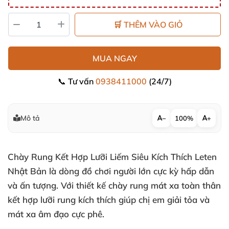
🛒 THÊM VÀO GIỎ
MUA NGAY
📞 Tư vấn
0938411000
(24/7)
Mô tả
−
100%
+
Chày Rung Kết Hợp Lưỡi Liếm Siêu Kích Thích Leten
Nhật Bản
là dòng đồ chơi người lớn cực kỳ hấp dẫn
và ấn tượng
. Với thiết kế chày rung mát xa toàn thân
kết hợp lưỡi rung kích thích giúp chị em giải tỏa
và
mát xa âm đạo cực phê.