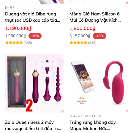
DIBE
Dương vật giả Dibe rung
Mông Giả Nam Silicon 6
thụt sạc USB cao cấp tỏa
Múi Có Dương Vật Kích
nhiệt mạnh
Thước Lớn Hấp Dẫn
1.190.000₫
1.800.000₫
1.950.000₫
3.157.000₫
-39%
-43%
(368)
(349)
MAGIC MOTION
Zalo Queen Bess 2 máy
Trứng rung không dây
massage điểm G 4 đầu rung
Magic Motion Đức