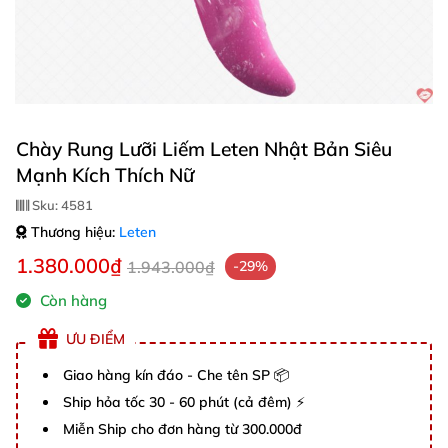
Chày Rung Lưỡi Liếm Leten Nhật Bản Siêu
Mạnh Kích Thích Nữ
Sku:
4581
Thương hiệu:
Leten
1.380.000₫
1.943.000₫
-29%
Còn hàng
ƯU ĐIỂM
Giao hàng kín đáo - Che tên SP 📦
Ship hỏa tốc 30 - 60 phút (cả đêm) ⚡
Miễn Ship cho đơn hàng từ 300.000đ