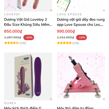
LOVETOY
LOVE SPOUSE
Dương Vật Giả Lovetoy 2
Dương vật giả dây đeo rung
Đầu Size Khủng Siêu Mềm
app Love Spouse cho Les,
Kích Thích Les
đồng tính nữ
850.000₫
990.000₫
1.287.000₫
1.151.000₫
-34%
-14%
(230)
(228)
DUREX
Máy kích thích điểm G
Máy thủ dâm tự động