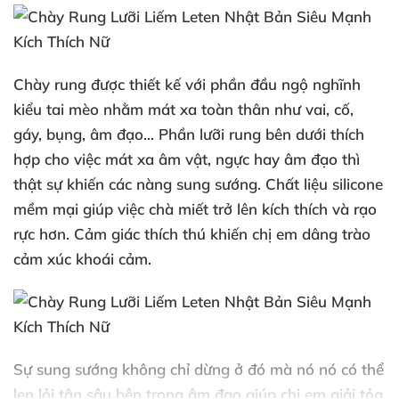
Chày rung
được thiết kế
với phần đầu ngộ nghĩnh
kiểu tai mèo
nhằm mát xa toàn thân như vai
, cố
,
gáy
, bụng
, âm đạo..
. Phần lưỡi rung bên dưới thích
hợp cho việc mát xa âm vật
, ngực hay âm đạo
thì
thật sự khiến
các nàng sung sướng
. Chất liệu silicone
mềm mại giúp việc chà miết
trở lên kích thích
và rạo
rực hơn
. Cảm giác thích thú khiến chị em dâng trào
cảm xúc khoái cảm.
Sự sung sướng không chỉ dừng ở đó
mà nó nó
có thể
len lỏi tận sâu bên trong âm đạo giúp chị em giải tỏa