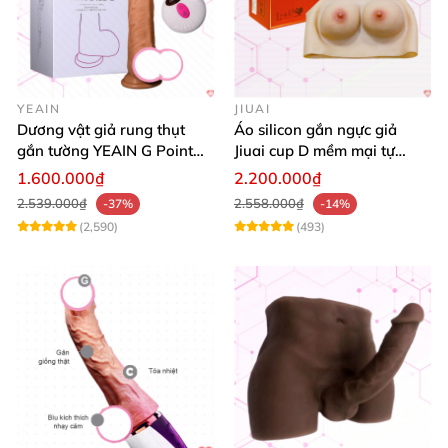
YEAIN
JIUAI
Dương vật giả rung thụt
Áo silicon gắn ngực giả
gắn tường YEAIN G Point
Jiuai cup D mềm mại tự
tỏa nhiệt điều khiển từ xa
nhiên đẹp
1.600.000₫
2.200.000₫
2.539.000₫
2.558.000₫
-37%
-14%
(2,590)
(493)