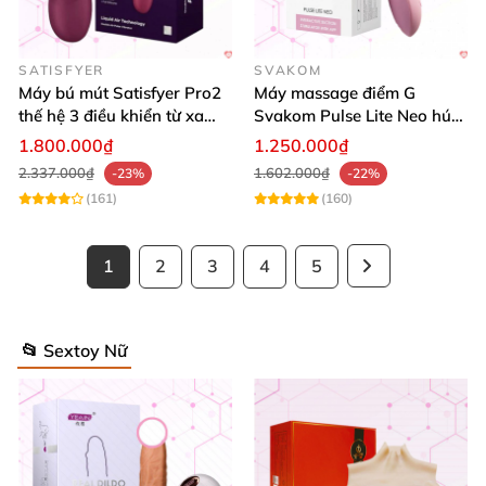
SATISFYER
SVAKOM
Máy bú mút Satisfyer Pro2
Máy massage điểm G
thế hệ 3 điều khiển từ xa
Svakom Pulse Lite Neo hút
tiện lợi
sóng âm điều khiển
1.800.000₫
1.250.000₫
bluetooth
2.337.000₫
1.602.000₫
-23%
-22%
(161)
(160)
1
2
3
4
5
📂 Sextoy Nữ