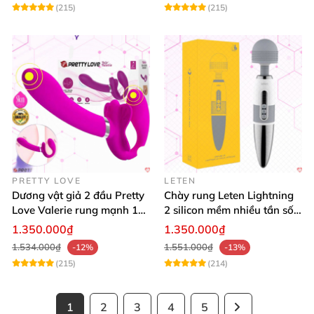
(215)
(215)
PRETTY LOVE
LETEN
Dương vật giả 2 đầu Pretty
Chày rung Leten Lightning
Love Valerie rung mạnh 12
2 silicon mềm nhiều tần số
chế độ cao cấp
rung phát nhiệt
1.350.000₫
1.350.000₫
1.534.000₫
1.551.000₫
-12%
-13%
(215)
(214)
1
2
3
4
5