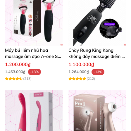
Máy bú liếm nhũ hoa
Chày Rung King Kong
massage âm đạo A-one Su-
không dây massage điểm G
shita siêu kích thích
sạc USB cao cấp chính
1.200.000₫
1.100.000₫
hãng
1.463.000₫
1.264.000₫
-18%
-13%
(213)
(212)