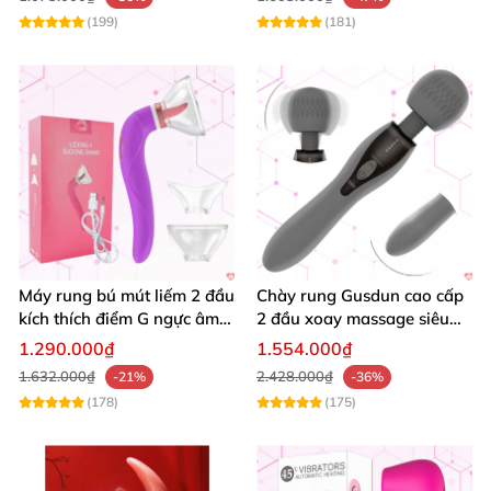
(199)
(181)
Máy rung bú mút liếm 2 đầu
Chày rung Gusdun cao cấp
kích thích điểm G ngực âm
2 đầu xoay massage siêu
đạo đa chế độ
mạnh cho nữ
1.290.000₫
1.554.000₫
1.632.000₫
2.428.000₫
-21%
-36%
(178)
(175)