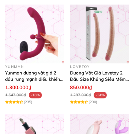
YUNMAN
LOVETOY
Yunman dương vật giả 2
Dương Vật Giả Lovetoy 2
đầu rung mạnh điều khiển
Đầu Size Khủng Siêu Mềm
từ xa Les
Kích Thích Les
1.300.000₫
850.000₫
1.547.000₫
1.287.000₫
-16%
-34%
(235)
(230)