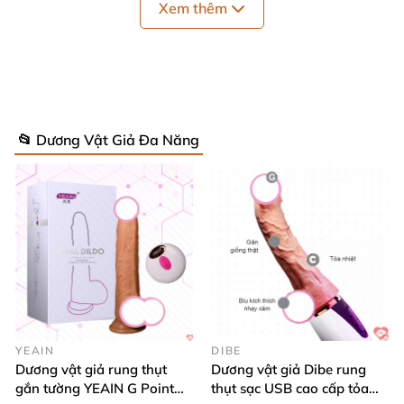
Xem thêm
Nguồn điện: 100 – 240V
Công suất: 120-180
Pin: pin sạc thông minh
📂 Dương Vật Giả Đa Năng
Xoay: 360 độ
Âm thanh: Có trang bị loa ngoài phát âm thanh
Điều khiển: có điều khiển từ xa
Mã SP:
DVR34
YEAIN
DIBE
Dương vật giả rung thụt
Dương vật giả Dibe rung
gắn tường YEAIN G Point
thụt sạc USB cao cấp tỏa