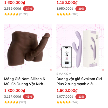
tỏa nhiệt điều khiển từ xa
nhiệt mạnh
1.600.000₫
1.190.000₫
2.539.000₫
1.950.000₫
-37%
-39%
(2,590)
(368)
SVAKOM
Mông Giả Nam Silicon 6
Dương vật giả Svakom Cici
Múi Có Dương Vật Kích
Plus 2 rung mạnh điều
Thước Lớn Hấp Dẫn
khiển App an toàn
1.800.000₫
1.600.000₫
3.157.000₫
2.077.000₫
-43%
-23%
(349)
(242)