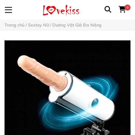
0
Trang chủ
/
Sextoy Nữ
/
Dương Vật Giả Đa Năng