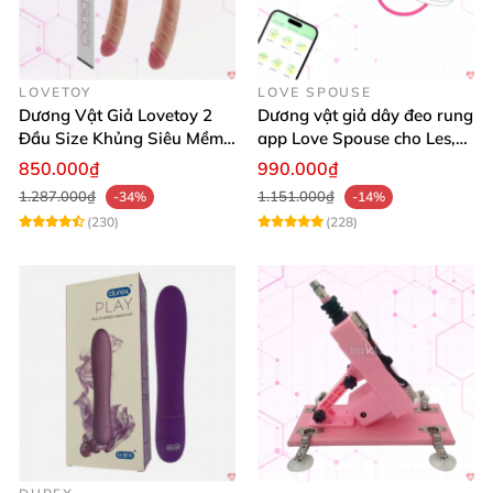
LOVETOY
LOVE SPOUSE
Dương Vật Giả Lovetoy 2
Dương vật giả dây đeo rung
Đầu Size Khủng Siêu Mềm
app Love Spouse cho Les,
Kích Thích Les
đồng tính nữ
850.000₫
990.000₫
1.287.000₫
1.151.000₫
-34%
-14%
(230)
(228)