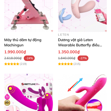
LETEN
Máy thủ dâm tự động
Dương vật giả Leten
Machingun
Wearable Butterfly điều
khiển app bluetooth 16 chế
1.990.000₫
1.350.000₫
độ rung
2.618.000₫
1.840.000₫
-24%
-27%
(219)
(215)