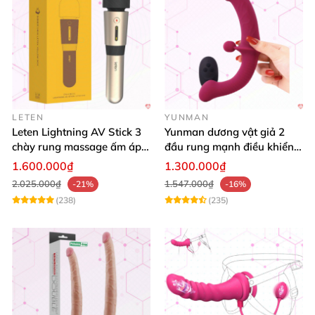
LETEN
YUNMAN
Leten Lightning AV Stick 3
Yunman dương vật giả 2
chày rung massage ấm áp
đầu rung mạnh điều khiển
kích thích
từ xa Les
1.600.000₫
1.300.000₫
2.025.000₫
1.547.000₫
-21%
-16%
(238)
(235)