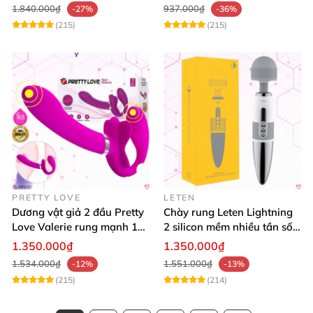
độ rung
1.840.000₫
937.000₫
-27%
-36%
(215)
(215)
PRETTY LOVE
LETEN
Dương vật giả 2 đầu Pretty
Chày rung Leten Lightning
Love Valerie rung mạnh 12
2 silicon mềm nhiều tần số
chế độ cao cấp
rung phát nhiệt
1.350.000₫
1.350.000₫
1.534.000₫
1.551.000₫
-12%
-13%
(215)
(214)