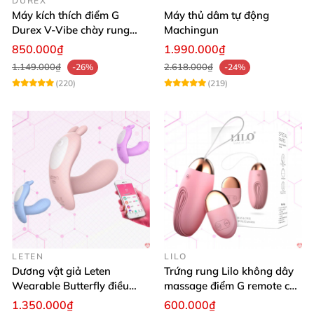
DUREX
Máy kích thích điểm G
Máy thủ dâm tự động
Durex V-Vibe chày rung
Machingun
tinh yêu không dây cao cấp
850.000₫
1.990.000₫
1.149.000₫
2.618.000₫
-26%
-24%
(220)
(219)
LETEN
LILO
Dương vật giả Leten
Trứng rung Lilo không dây
Wearable Butterfly điều
massage điểm G remote cao
khiển app bluetooth 16 chế
cấp USB
1.350.000₫
600.000₫