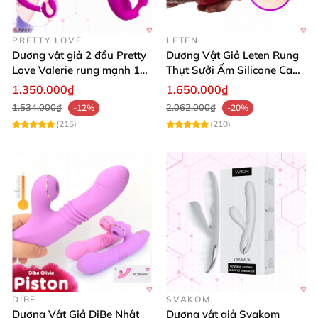
PRETTY LOVE
LETEN
Dương vật giả 2 đầu Pretty
Dương Vật Giả Leten Rung
Love Valerie rung mạnh 12
Thụt Sưởi Ấm Silicone Cao
chế độ cao cấp
Cấp Kích Thích
1.350.000₫
1.650.000₫
1.534.000₫
2.062.000₫
-12%
-20%
(215)
(210)
DIBE
SVAKOM
Dương Vật Giả DiBe Nhật
Dương vật giả Svakom