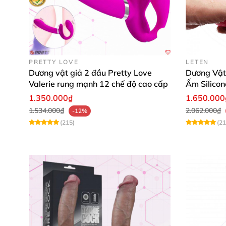
PRETTY LOVE
LETEN
Dương vật giả 2 đầu Pretty Love
Dương Vật
Valerie rung mạnh 12 chế độ cao cấp
Ấm Silicon
Chức Năng Đặc Biệt
của
đồ chơi tình 
1.350.000₫
1.650.000
1.534.000₫
2.062.000₫
-12%
(215)
(21
Rung Thụt
SVAKOM Veromca tích hợp chế độ thụt tự đ
mãnh liệt.
Người dùng
có thể dễ dàng điều chỉnh
các mứ