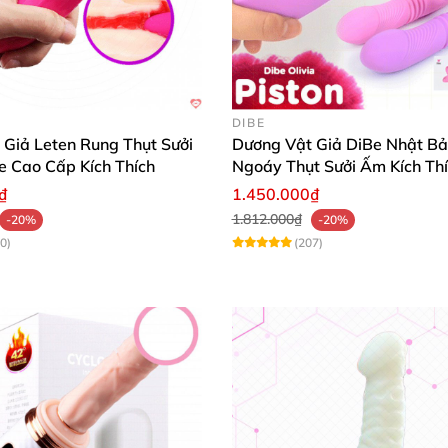
DIBE
 Giả Leten Rung Thụt Sưởi
Dương Vật Giả DiBe Nhật B
e Cao Cấp Kích Thích
Ngoáy Thụt Sưởi Ấm Kích Th
dục nữ
SVAKOM Veromca
₫
1.450.000₫
1.812.000₫
-20%
-20%
0)
(207)
ộng
với 7 cấp độ
– mô phỏng chuyển động ra vào cực kỳ c
c độ rung từ nhẹ nhàng đến mạnh mẽ
, phù hợp
với nhu 