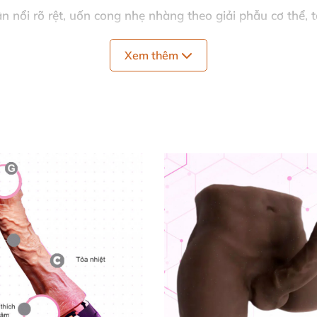
n nổi rõ rệt
, uốn cong nhẹ nhàng theo giải phẫu cơ thể
, 
 chức năng hút mô phỏng môi
và lưỡi
tạo ra lực hút nhẹ 
Xem thêm