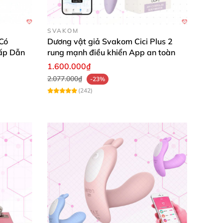
SVAKOM
Có
Dương vật giả Svakom Cici Plus 2
ấp Dẫn
rung mạnh điều khiển App an toàn
1.600.000₫
2.077.000₫
-23%
(242)
g vệ sinh
. Chất liệu này mang lại cảm giác