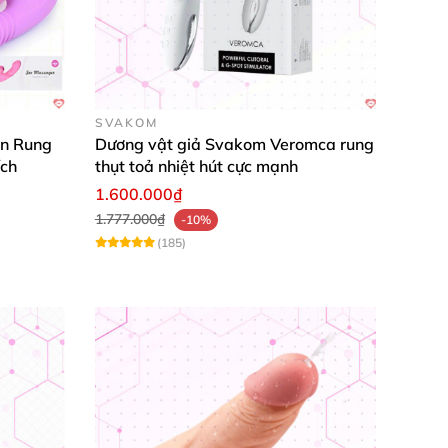
SVAKOM
ản Rung
Dương vật giả Svakom Veromca rung
ích
thụt toả nhiệt hút cực mạnh
1.600.000₫
1.777.000₫
-10%
(185)
hân thật
, từ chậm rãi dịu dàng đến nhanh
và
cầu
và sở thích cá nhân.