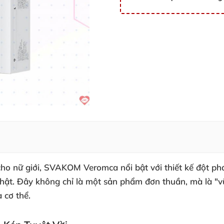
cho nữ giới
,
SVAKOM Veromca
nổi bật
với thiết kế đột ph
thật
. Đây không chỉ là một sản phẩm đơn thuần
,
mà là "v
 cơ thể.