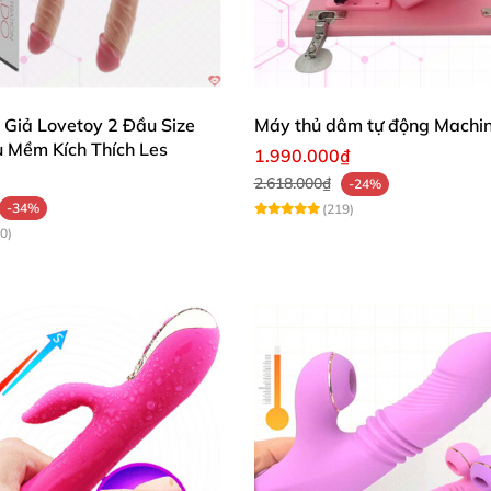
 Giả Lovetoy 2 Đầu Size
Máy thủ dâm tự động Machi
u Mềm Kích Thích Les
1.990.000₫
2.618.000₫
-24%
-34%
(219)
0)