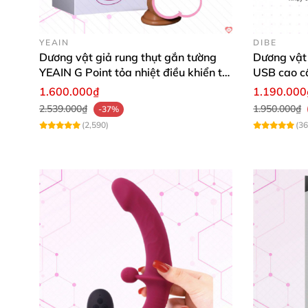
YEAIN
DIBE
Dương vật giả rung thụt gắn tường
Dương vật 
YEAIN G Point tỏa nhiệt điều khiển từ
USB cao c
xa
1.600.000₫
1.190.000
2.539.000₫
1.950.000₫
-37%
(2,590)
(36
Chất
Liệu
Sản phẩm
được làm từ silicone y tế chất lượn
mềm mại
, đàn hồi
, giúp bạn tận hưởng trải 