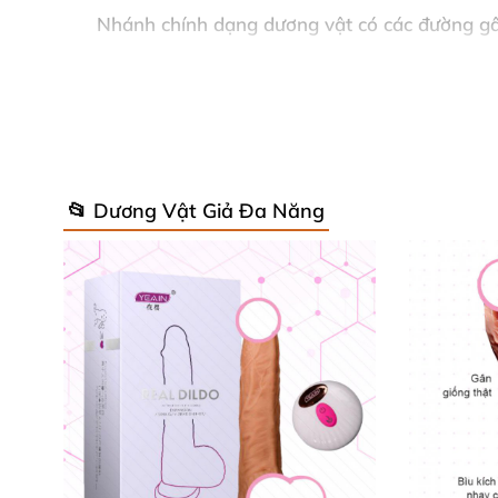
Nhánh chính dạng dương vật có
các đường gâ
hơn bao giờ hết
. Trong khi đó
,
nhánh phụ
với
📂 Dương Vật Giả Đa Năng