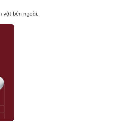
 vật bên ngoài
.