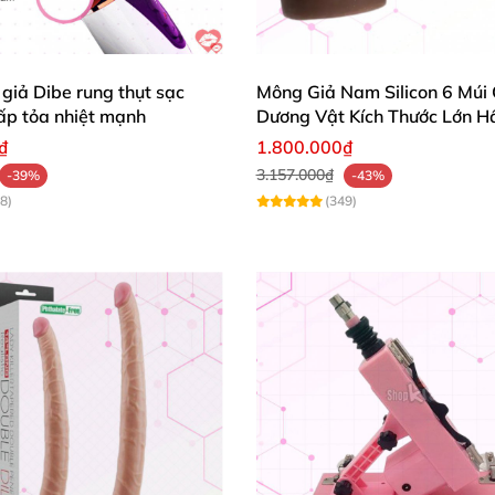
giả Dibe rung thụt sạc
Mông Giả Nam Silicon 6 Múi 
ấp tỏa nhiệt mạnh
Dương Vật Kích Thước Lớn H
₫
1.800.000₫
3.157.000₫
-39%
-43%
8)
(349)
g cao
, không chứa chất độc hại
, an toàn cho da
và dễ dàn
nghiệm một cách tự nhiên
và thoải mái nhất.