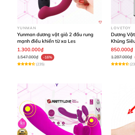
YUNMAN
LOVETOY
Yunman dương vật giả 2 đầu rung
Dương Vật
mạnh điều khiển từ xa Les
Khủng Siê
1.300.000₫
850.000₫
1.547.000₫
1.287.000₫
-16%
(235)
(23