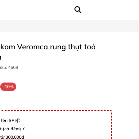
akom Veromca rung thụt toả
h
ku:
4668
-10%
 tên SP 📦
út (cả đêm) ⚡
 từ 300.000đ