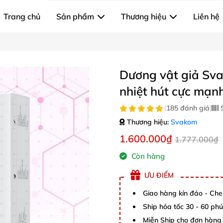
Trang chủ
Sản phẩm
Thương hiệu
Liên hệ
Dương vật giả Sv
nhiệt hút cực mạn
|
185 đánh giá
|
S
Thương hiệu:
Svakom
1.600.000₫
1.777.000₫
Còn hàng
ƯU ĐIỂM
Giao hàng kín đáo - Che
Ship hỏa tốc 30 - 60 ph
Miễn Ship cho đơn hàng