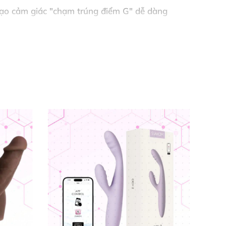
tạo cảm giác "chạm trúng điểm G" dễ dàng
nhàng
nhưng đầy mê
hoặc vào âm vật.