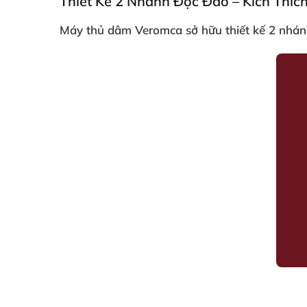
Thiết Kế 2 Nhánh Độc Đáo – Kích Thích
Máy thủ dâm Veromca sở hữu
thiết kế 2 nhá