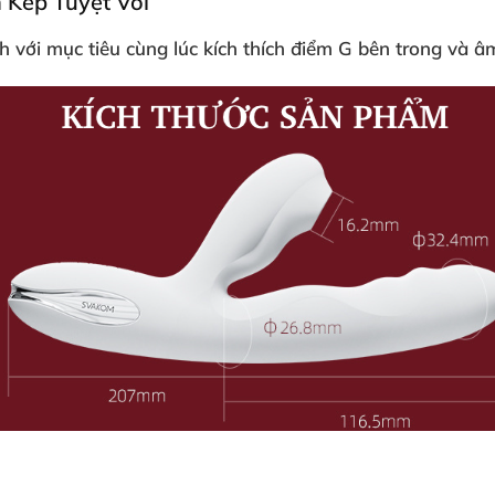
 Kép Tuyệt Vời
nh
với mục tiêu cùng lúc
kích thích điểm G bên trong
và âm