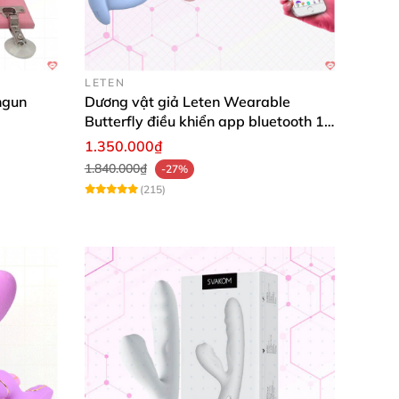
LETEN
ngun
Dương vật giả Leten Wearable
Butterfly điều khiển app bluetooth 16
chế độ rung
1.350.000₫
1.840.000₫
-27%
(215)