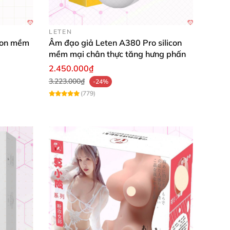
LETEN
con mềm
Âm đạo giả Leten A380 Pro silicon
mềm mại chân thực tăng hưng phấn
2.450.000₫
3.223.000₫
-24%
(779)
 cho nam này theo nhiều tư thế
và mức độ
 bạn hết mình
. Đưa đấng mày râu đến cảm