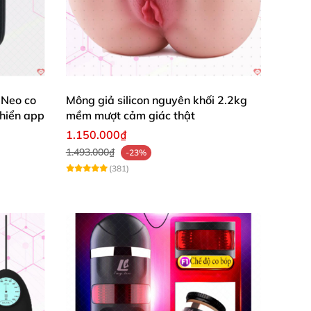
g mãnh liệt.
Neo co
Mông giả silicon nguyên khối 2.2kg
hiển app
mềm mượt cảm giác thật
1.150.000₫
1.493.000₫
-23%
(381)