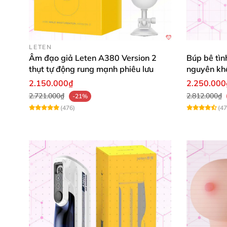
LETEN
Âm đạo giả Leten A380 Version 2
Búp bê tìn
thụt tự động rung mạnh phiêu lưu
nguyên kh
giá siêu tố
2.150.000₫
2.250.000
2.721.000₫
2.812.000₫
-21%
(476)
(47
Cấu tạo lõi silicone chi tiết tăng cảm x
Bím giả siêu mềm Macaron
của Magiceyes
sẽ