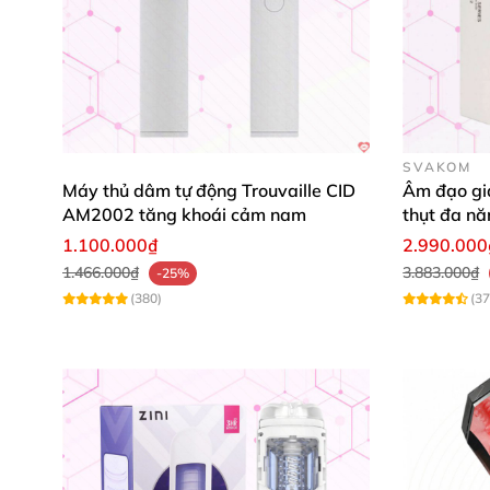
SVAKOM
Máy thủ dâm tự động Trouvaille CID
Âm đạo gi
AM2002 tăng khoái cảm nam
thụt đa nă
1.100.000₫
2.990.000
1.466.000₫
3.883.000₫
-25%
(380)
(37
Độ co bóp
của sex toy không cần phải bàn cã