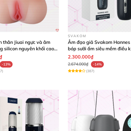
ự ma sát tối đa.
ộng vào
các điểm nhạy cảm nhất
, mang đến sự sung sướn
SVAKOM
 thân Jiuai ngực và âm
Âm đạo giả Svakom Hannes 
g silicon nguyên khối cao
bóp sưởi ấm siêu mềm điều k
₫
2.300.000₫
2.674.000₫
-13%
-14%
7)
(387)