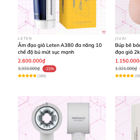
đạo
, kết hợp
với bi cộm nhỏ li ti
sẽ mang đến s
Dương vật
của anh em
sẽ liên tục
được tác đ
LETEN
JIUAI
Âm đạo giả Leten A380 đa năng 10
Búp bê bán
chế độ bú mút sục mạnh
đạo giả 2k
cấp
2.600.000₫
1.150.000
3.333.000₫
1.321.000₫
-22%
(388)
(38