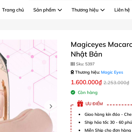
Trang chủ
Sản phẩm
Thương hiệu
Liên hệ
Magiceyes Macaro
Nhật Bản
Sku:
5397
Thương hiệu:
Magic Eyes
1.600.000₫
2.253.000₫
Còn hàng
ƯU ĐIỂM
Giao hàng kín đáo - Che
Ship hỏa tốc 30 - 60 ph
Miễn Ship cho đơn hàng