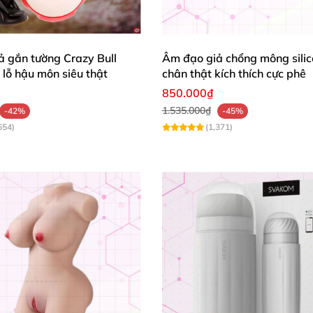
 gắn tường Crazy Bull
Âm đạo giả chổng mông sili
lỗ hậu môn siêu thật
chân thật kích thích cực phê
850.000₫
1.535.000₫
-42%
-45%
654)
(1,371)
c hoàn hảo
. Nhờ đó bạn
có thể sử dụng đồ chơi tình dục
 chậm
, mạnh hay nhẹ
thì “cô nàng” này
cũng
có thể chiều