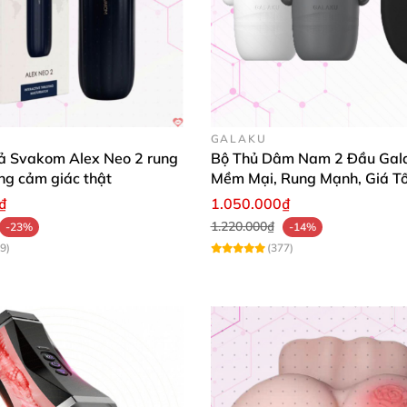
GALAKU
ả Svakom Alex Neo 2 rung
Bộ Thủ Dâm Nam 2 Đầu Gala
ng cảm giác thật
Mềm Mại, Rung Mạnh, Giá Tố
₫
1.050.000₫
1.220.000₫
-23%
-14%
9)
(377)
i
. Anh em
sẽ
được cảm nhận sự ôm sát
, vừa khít
mà dụng