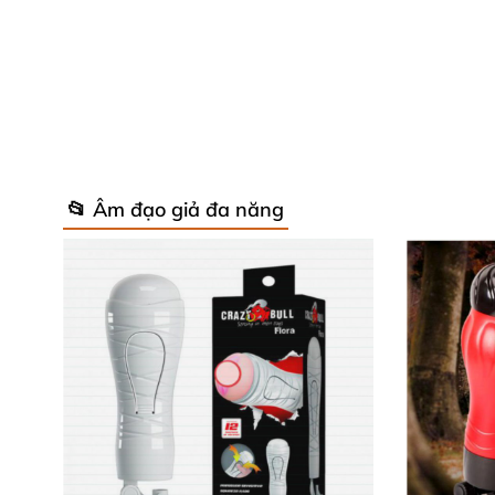
Cảm nhận độ thô mềm
nhưng lại vô cùng m
📂 Âm đạo giả đa năng