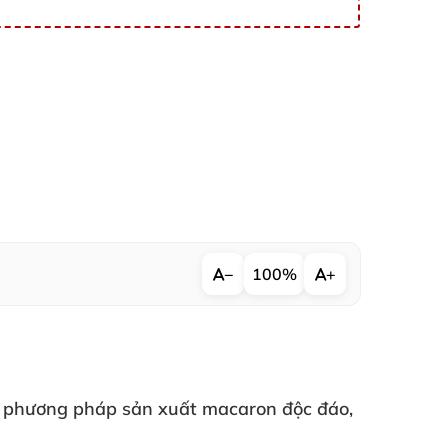
−
100%
+
g
phương pháp sản xuất macaron độc đáo
,