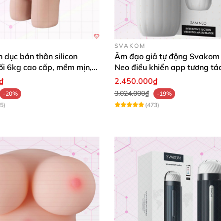
SVAKOM
h dục bán thân silicon
Âm đạo giả tự động Svakom
ối 6kg cao cấp, mềm mịn,
Neo điều khiển app tương tá
t
webcam cao cấp
₫
2.450.000₫
3.024.000₫
-20%
-19%
5)
(473)
úc
 mang đến cho bạn trải nghiệm vô cùng khác biệt
. Với
thi