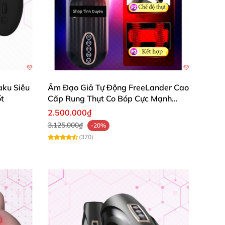
ku Siêu
Âm Đạo Giả Tự Động FreeLander Cao
t
Cấp Rung Thụt Co Bóp Cực Mạnh
Nhật Bản
2.500.000₫
3.125.000₫
-20%
(370)
 cụ thủ dâm này mang lại
. Sự sung sướng
sẽ