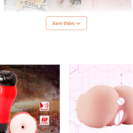
Xem thêm
ịn màng
và êm ái tạo ấn tượng vô cùng chân thực khi anh