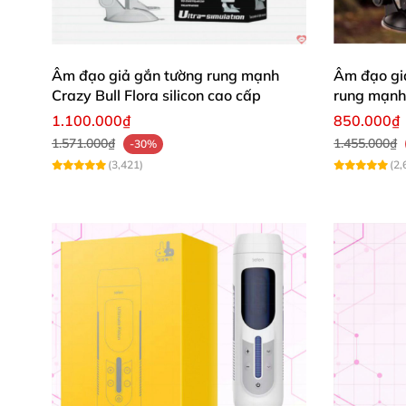
Âm đạo giả gắn tường rung mạnh
Âm đạo giả
Crazy Bull Flora silicon cao cấp
rung mạnh 
1.100.000₫
850.000₫
1.571.000₫
1.455.000₫
-30%
(3,421)
(2,
Độ đàn hồi
và dẻo dai
của silicone
cũng ở mứ
dùng lực khác nhau
. Dù tự sướng nhanh hay
xúc phê pha tê tái không thể quên.