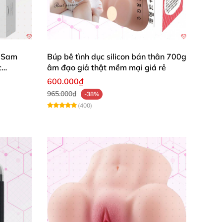
 Sam
Búp bê tình dục silicon bán thân 700g
c
âm đạo giả thật mềm mại giá rẻ
600.000₫
965.000₫
-38%
(400)
ết kế
các nếp gấp đảo ngược bên trong âm