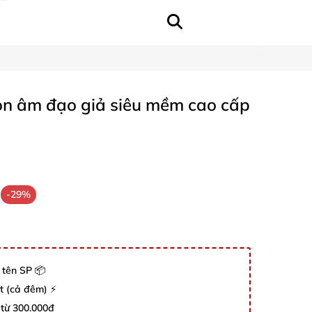
n âm đạo giả siêu mềm cao cấp
-29%
 tên SP 📦
út (cả đêm) ⚡
 từ 300.000đ