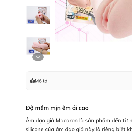
Mô tả
Độ mềm mịn êm ái cao
Âm đạo giả Macaron là sản phẩm đến từ n
silicone
của âm đạo giả này là
riêng biệt 