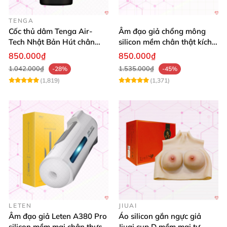
TENGA
Cốc thủ dâm Tenga Air-
Âm đạo giả chổng mông
Tech Nhật Bản Hút chân
silicon mềm chân thật kích
không Siêu mềm Mua ngay
thích cực phê
850.000₫
850.000₫
1.042.000₫
1.535.000₫
-28%
-45%
(1,819)
(1,371)
LETEN
JIUAI
Âm đạo giả Leten A380 Pro
Áo silicon gắn ngực giả
silicon mềm mại chân thực
Jiuai cup D mềm mại tự