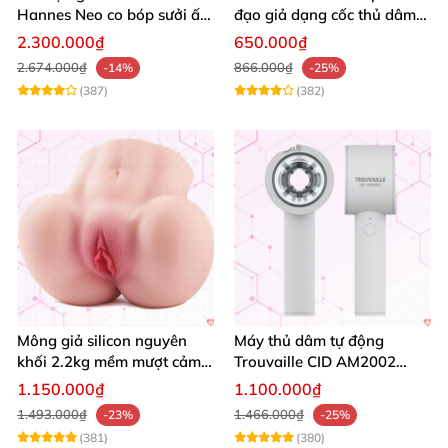
Hannes Neo co bóp sưởi ấm
đạo giả dạng cốc thủ dâm
siêu mềm điều khiển app
nhỏ gọn mềm như thật
2.300.000₫
650.000₫
2.674.000₫
866.000₫
-14%
-25%
(387)
(382)
Mông giả silicon nguyên
Máy thủ dâm tự động
khối 2.2kg mềm mượt cảm
Trouvaille CID AM2002
giác thật
tăng khoái cảm nam
1.150.000₫
1.100.000₫
1.493.000₫
1.466.000₫
-23%
-25%
(381)
(380)