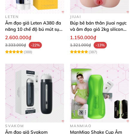
LETEN
JIUAI
Âm đạo giả Leten A380 đa
Búp bê bán thân Jiuai ngực
năng 10 chế độ bú mút sục
và âm đạo giả 2kg silicon
mạnh
nguyên khối cao cấp
2.600.000₫
1.150.000₫
3.333.000₫
1.321.000₫
-22%
-13%
(388)
(387)
SVAKOM
MANMIAO
Âm đạo giả Svakom
ManMiao Shake Cup Âm