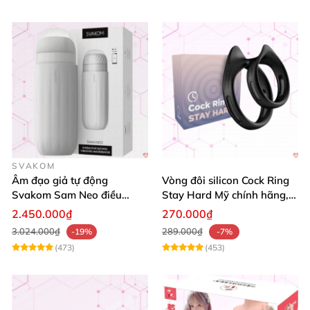
SVAKOM
Âm đạo giả tự động
Vòng đôi silicon Cock Ring
Svakom Sam Neo điều
Stay Hard Mỹ chính hãng,
khiển app tương tác
tăng cường bền bỉ
2.450.000₫
270.000₫
webcam cao cấp
3.024.000₫
289.000₫
-19%
-7%
(473)
(453)