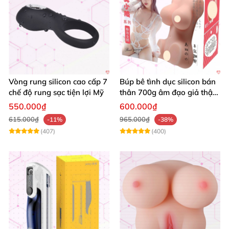
Vòng rung silicon cao cấp 7
Búp bê tình dục silicon bán
chế độ rung sạc tiện lợi Mỹ
thân 700g âm đạo giả thật
mềm mại giá rẻ
550.000₫
600.000₫
615.000₫
965.000₫
-11%
-38%
(407)
(400)