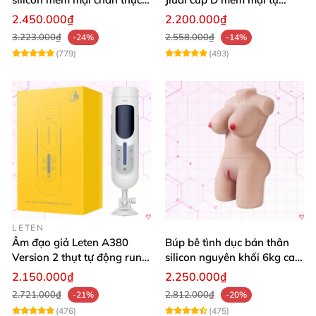
tăng hưng phấn
nhiên đẹp
2.450.000₫
2.200.000₫
3.223.000₫
2.558.000₫
-24%
-14%
(779)
(493)
LETEN
Âm đạo giả Leten A380
Búp bê tình dục bán thân
Version 2 thụt tự động rung
silicon nguyên khối 6kg cao
mạnh phiêu lưu
cấp, mềm mịn, giá siêu tốt
2.150.000₫
2.250.000₫
2.721.000₫
2.812.000₫
-21%
-20%
(476)
(475)