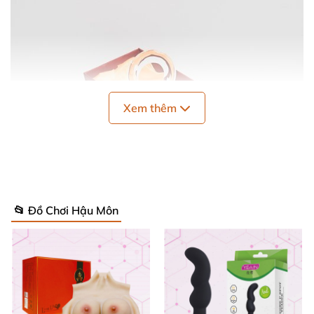
Xem thêm
📂 Đồ Chơi Hậu Môn
Dương vật thủy tinh kích thích hậu môn DC78X là món đồ chơi
độc đáo
và nhiều khoái cảm dành cho
các bạn gay