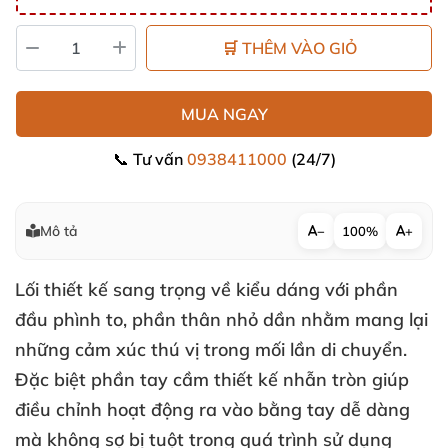
🛒 THÊM VÀO GIỎ
MUA NGAY
📞 Tư vấn
0938411000
(24/7)
Mô tả
−
100%
+
Lối thiết kế sang trọng về kiểu dáng
với phần
đầu phình to
, phần thân nhỏ dần
nhằm mang lại
những cảm xúc thú vị trong mối lần di chuyển
.
Đặc biệt phần tay cầm thiết kế nhẫn tròn giúp
điều chỉnh hoạt động ra vào bằng tay dễ dàng
mà không sợ bị tuột trong
quá trình sử dụng