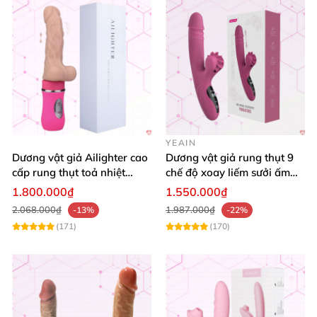
YEAIN
Dương vật giả Ailighter cao
Dương vật giả rung thụt 9
cấp rung thụt toả nhiệt
chế độ xoay liếm sưởi ấm
mềm mại kích thích
cao cấp Yeain
1.800.000₫
1.550.000₫
2.068.000₫
1.987.000₫
-13%
-22%
(171)
(170)