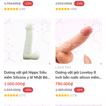
1.794.000₫
2.532.000₫
-22%
-23%
(180)
(180)
LOVETOY
Dương vật giả Nippo Siêu
Dương vật giả Lovetoy 8
mềm Silicone y tế Nhật Bản
inch bắn nước silicon mềm
mua ngay
mại thỏa mãn
1.000.000₫
790.000₫
1.333.000₫
1.385.000₫
-25%
-43%
(177)
(173)