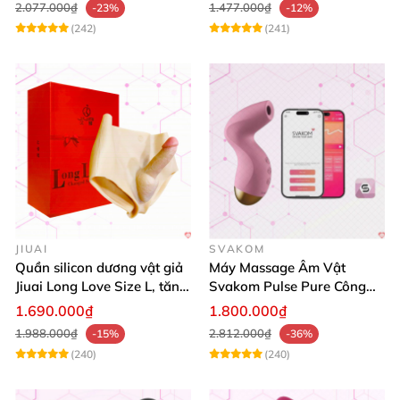
2.077.000₫
1.477.000₫
-23%
-12%
(242)
(241)
JIUAI
SVAKOM
Quần silicon dương vật giả
Máy Massage Âm Vật
Jiuai Long Love Size L, tăng
Svakom Pulse Pure Công
khoái cảm, giá tốt
Nghệ Sóng Âm Hút Mạnh
1.690.000₫
1.800.000₫
1.988.000₫
2.812.000₫
-15%
-36%
(240)
(240)