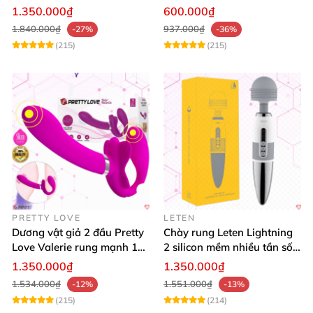
khiển app bluetooth 16 chế
cấp USB
1.350.000₫
600.000₫
độ rung
1.840.000₫
937.000₫
-27%
-36%
(215)
(215)
PRETTY LOVE
LETEN
Dương vật giả 2 đầu Pretty
Chày rung Leten Lightning
Love Valerie rung mạnh 12
2 silicon mềm nhiều tần số
chế độ cao cấp
rung phát nhiệt
1.350.000₫
1.350.000₫
1.534.000₫
1.551.000₫
-12%
-13%
(215)
(214)