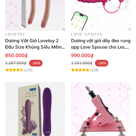
LOVETOY
LOVE SPOUSE
Dương Vật Giả Lovetoy 2
Dương vật giả dây đeo rung
Đầu Size Khủng Siêu Mềm
app Love Spouse cho Les,
Kích Thích Les
đồng tính nữ
850.000₫
990.000₫
1.287.000₫
1.151.000₫
-34%
-14%
(230)
(228)