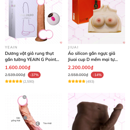
YEAIN
JIUAI
Dương vật giả rung thụt
Áo silicon gắn ngực giả
gắn tường YEAIN G Point
Jiuai cup D mềm mại tự
tỏa nhiệt điều khiển từ xa
nhiên đẹp
1.600.000₫
2.200.000₫
2.539.000₫
2.558.000₫
-37%
-14%
(2,590)
(493)