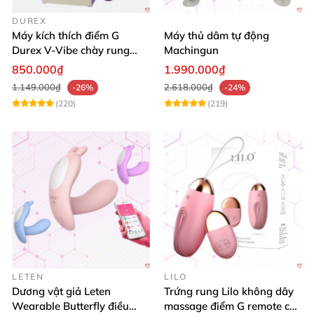
DUREX
Máy kích thích điểm G
Máy thủ dâm tự động
Durex V-Vibe chày rung
Machingun
tinh yêu không dây cao cấp
850.000₫
1.990.000₫
1.149.000₫
2.618.000₫
-26%
-24%
(220)
(219)
LETEN
LILO
Dương vật giả Leten
Trứng rung Lilo không dây
Wearable Butterfly điều
massage điểm G remote cao