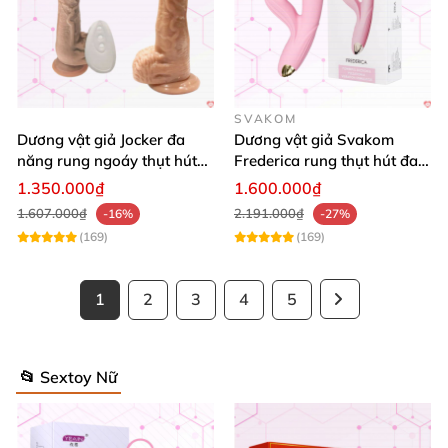
SVAKOM
Dương vật giả Jocker đa
Dương vật giả Svakom
năng rung ngoáy thụt hút
Frederica rung thụt hút đa
tường tỏa nhiệt
năng silicon cao cấp
1.350.000₫
1.600.000₫
1.607.000₫
2.191.000₫
-16%
-27%
(169)
(169)
1
2
3
4
5
📂 Sextoy Nữ