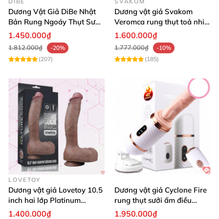
DIBE
SVAKOM
Dương Vật Giả DiBe Nhật
Dương vật giả Svakom
Bản Rung Ngoáy Thụt Sưởi
Veromca rung thụt toả nhiệt
Ấm Kích Thích
hút cực mạnh
1.450.000₫
1.600.000₫
1.812.000₫
1.777.000₫
-20%
-10%
(207)
(185)
LOVETOY
Dương vật giả Lovetoy 10.5
Dương vật giả Cyclone Fire
inch hai lớp Platinum
rung thụt sưởi ấm điều
Silicone hàng khủng
khiển từ xa tiện lợi
1.400.000₫
1.950.000₫