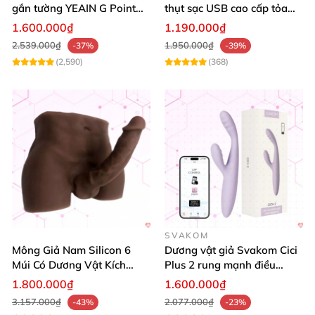
gắn tường YEAIN G Point
thụt sạc USB cao cấp tỏa
Được đựng trong túi lụa.
tỏa nhiệt điều khiển từ xa
nhiệt mạnh
1.600.000₫
1.190.000₫
2.539.000₫
1.950.000₫
-37%
-39%
Được thiết kế tay cầm
, không sợ bị tuột.
(2,590)
(368)
Kích thước
của sản phẩm
sản phẩm
được nhiều chị em lựa chọn
và ưa thích.
Vẻ đẹp
, đẹp hoàn hảo.
SVAKOM
Nhiều màu sắc cho bạn lựa chọn.
Mông Giả Nam Silicon 6
Dương vật giả Svakom Cici
Múi Có Dương Vật Kích
Plus 2 rung mạnh điều
Thước Lớn Hấp Dẫn
khiển App an toàn
1.800.000₫
1.600.000₫
Bao bì đẹp
, lịch sự
3.157.000₫
2.077.000₫
-43%
-23%