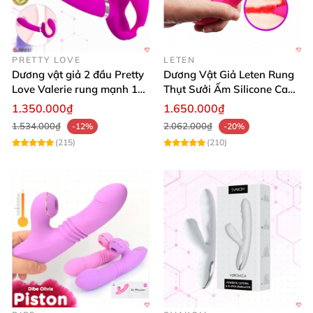
PRETTY LOVE
LETEN
Dương vật giả 2 đầu Pretty
Dương Vật Giả Leten Rung
Love Valerie rung mạnh 12
Thụt Sưởi Ấm Silicone Cao
chế độ cao cấp
Cấp Kích Thích
1.350.000₫
1.650.000₫
1.534.000₫
2.062.000₫
-12%
-20%
(215)
(210)