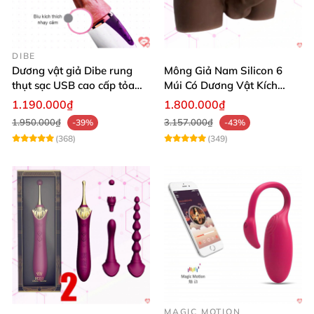
DIBE
Dương vật giả Dibe rung
Mông Giả Nam Silicon 6
thụt sạc USB cao cấp tỏa
Múi Có Dương Vật Kích
nhiệt mạnh
Thước Lớn Hấp Dẫn
1.190.000₫
1.800.000₫
1.950.000₫
3.157.000₫
-39%
-43%
(368)
(349)
MAGIC MOTION