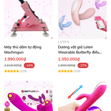
LETEN
Máy thủ dâm tự động
Dương vật giả Leten
Machingun
Wearable Butterfly điều
khiển app bluetooth 16 chế
1.990.000₫
1.350.000₫
độ rung
2.618.000₫
1.840.000₫
-24%
-27%
(219)
(215)