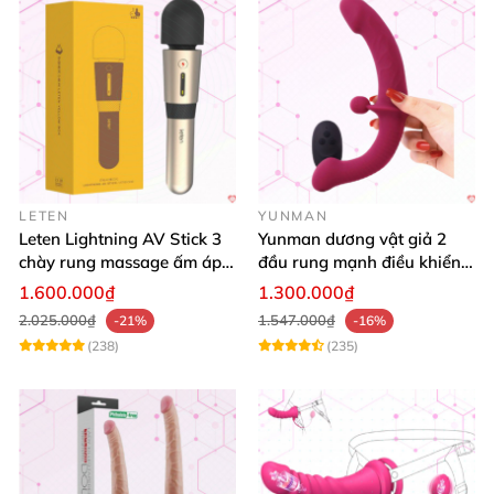
LETEN
YUNMAN
Leten Lightning AV Stick 3
Yunman dương vật giả 2
chày rung massage ấm áp
đầu rung mạnh điều khiển
kích thích
từ xa Les
1.600.000₫
1.300.000₫
2.025.000₫
1.547.000₫
-21%
-16%
(238)
(235)