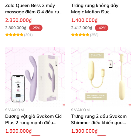
Zalo Queen Bess 2 máy
Trứng rung không dây
massage điểm G 4 đầu rung
Magic Motion Đức
toả nhiệt cao cấp
Bluetooth cao cấp kích thích
2.850.000₫
1.400.000₫
mạnh
3.800.000₫
2.413.000₫
-25%
-42%
(301)
(258)
SVAKOM
SVAKOM
Dương vật giả Svakom Cici
Trứng rung 2 đầu Svakom
Plus 2 rung mạnh điều
Shimmer điều khiển qua
khiển App an toàn
App siêu kích thích
1.600.000₫
1.300.000₫