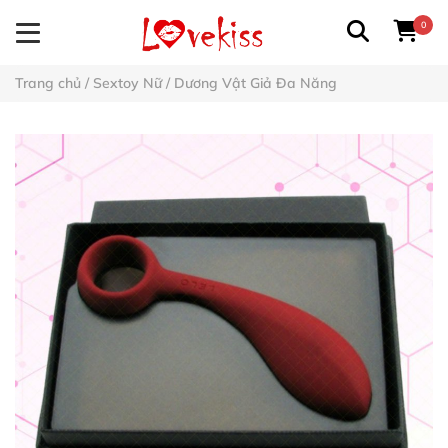
0
Trang chủ
/
Sextoy Nữ
/
Dương Vật Giả Đa Năng