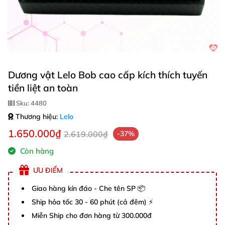
Dương vật Lelo Bob cao cấp kích thích tuyến
tiền liệt an toàn
Sku:
4480
Thương hiệu:
Lelo
1.650.000₫
2.619.000₫
-37%
Còn hàng
ƯU ĐIỂM
Giao hàng kín đáo - Che tên SP 📦
Ship hỏa tốc 30 - 60 phút (cả đêm) ⚡
Miễn Ship cho đơn hàng từ 300.000đ