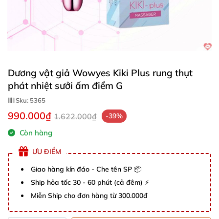
Dương vật giả Wowyes Kiki Plus rung thụt
phát nhiệt sưởi ấm điểm G
Sku:
5365
990.000₫
1.622.000₫
-39%
Còn hàng
ƯU ĐIỂM
Giao hàng kín đáo - Che tên SP 📦
Ship hỏa tốc 30 - 60 phút (cả đêm) ⚡
Miễn Ship cho đơn hàng từ 300.000đ