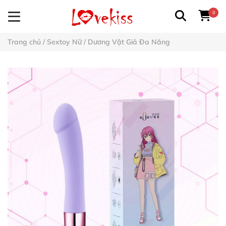
0
Trang chủ
/
Sextoy Nữ
/
Dương Vật Giả Đa Năng