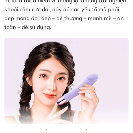
để
kích thích điểm G
, mang lại
những trải nghiệm
khoái cảm cực đại
, đầy đủ
các yếu tố
mà phái
đẹp mong đợi: đẹp – dễ thương – mạnh mẽ – an
toàn – dễ sử dụng.