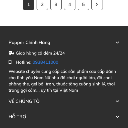
Vệ sinh kỹ sau mỗi lần sử dụng
1
2
3
4
5
Sạc đầy pin trước khi sử dụng
để tránh gián đoạn
Cất nơi khô ráo
, thoáng mát
, tránh tầm tay trẻ
em
Popper Chính Hãng
Giao hàng cả đêm 24/24
Đặt Mua Dương Vật Giả Wowyes Kiki Plus
Hotline:
0938411000
Ngay Hôm Nay!
Website chuyên cung cấp các sản phẩm cao cấp dành
cho tình yêu Nam Nữ như đồ chơi người lớn, đồ chơi
Hãy tự tin chăm sóc bản thân
, khám phá bản ngã
và
phòng the, gel bôi trơn, thuốc tăng cường sinh lý, thời
tận hưởng khoái cảm một cách lành mạnh
, an
trang gợi cảm... uy tín tại Việt Nam
toàn.
Wowyes Kiki Plus
là lựa chọn hoàn hảo cho
VỀ CHÚNG TÔI
phụ nữ hiện đại
, yêu bản thân
và biết cách sống trọn
vẹn
với cảm xúc.
HỖ TRỢ