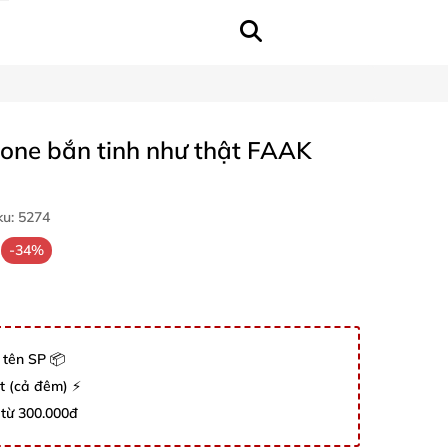
cone bắn tinh như thật FAAK
ku:
5274
-34%
 tên SP 📦
út (cả đêm) ⚡
 từ 300.000đ