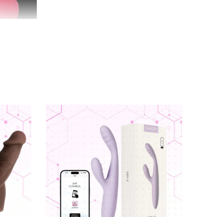
chơi
mà còn là giải pháp giúp chị em phụ nữ