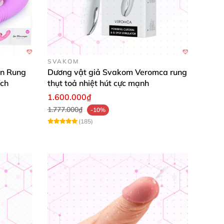
SVAKOM
ản Rung
Dương vật giả Svakom Veromca rung
ích
thụt toả nhiệt hút cực mạnh
1.600.000₫
1.777.000₫
-10%
bảo tính an toàn
và vệ sinh sau mỗi lần sử
(185)