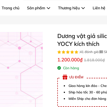
Trang chủ
Sản phẩm
Thương hiệu
Liên hệ
Dương vật giả sili
YOCY kích thích
|
41 đánh giá
|
S
1.200.000₫
1.818.000₫
Còn hàng
ƯU ĐIỂM
Giao hàng kín đáo - Che
Ship hỏa tốc 30 - 60 ph
Miễn Ship cho đơn hàng