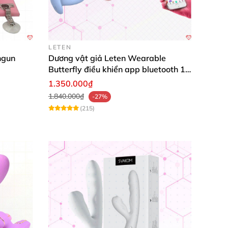
 mềm mại
, dẻo dai
và thân thiện
với làn da
LETEN
ngun
Dương vật giả Leten Wearable
Butterfly điều khiển app bluetooth 16
chế độ rung
1.350.000₫
1.840.000₫
-27%
(215)