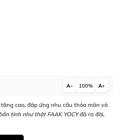
−
100%
+
 tăng cao
, đáp ứng nhu cầu thỏa mãn
và
e bắn tinh như thật FAAK YOCY
đã ra đời
,