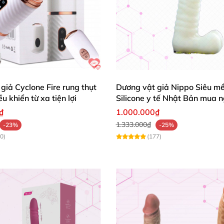
giả Cyclone Fire rung thụt
Dương vật giả Nippo Siêu m
u khiển từ xa tiện lợi
Silicone y tế Nhật Bản mua 
₫
1.000.000₫
1.333.000₫
-23%
-25%
0)
(177)