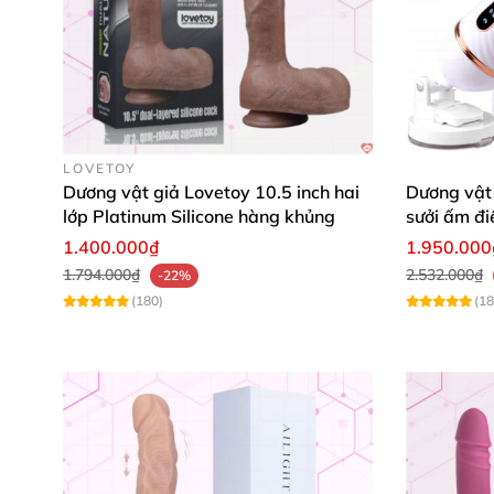
LOVETOY
Dương vật giả Lovetoy 10.5 inch hai
Dương vật 
lớp Platinum Silicone hàng khủng
sưởi ấm điề
1.400.000₫
1.950.000
1.794.000₫
2.532.000₫
-22%
(180)
(18