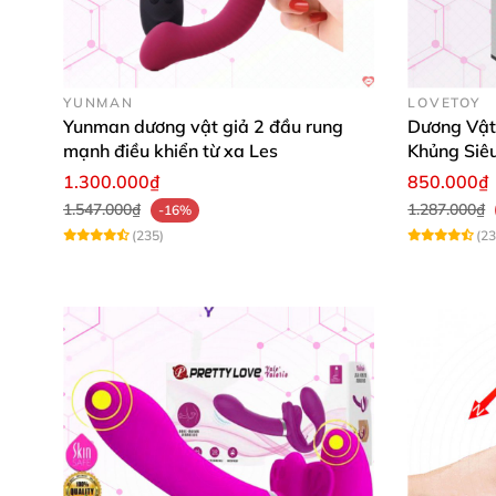
Cấu tạo
và công dụng
của Dương vật
Dương vật giả silicone bắn tinh như thật FA
YUNMAN
LOVETOY
Yunman dương vật giả 2 đầu rung
Dương Vật
người dùng.
mạnh điều khiển từ xa Les
Khủng Siê
1.300.000₫
850.000₫
1.547.000₫
1.287.000₫
-16%
(235)
(23