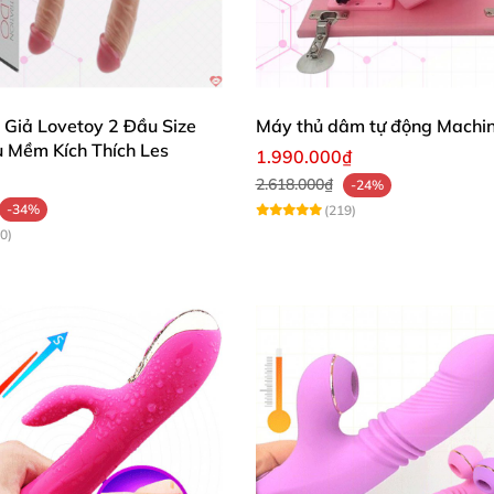
 giả silicone bắn tinh như thật FAAK YOCY
AK
được chế tạo từ chất liệu silicone cao cấp
, đảm bảo độ
 Giả Lovetoy 2 Đầu Size
Máy thủ dâm tự động Machi
u Mềm Kích Thích Les
1.990.000₫
2.618.000₫
-24%
-34%
(219)
0)