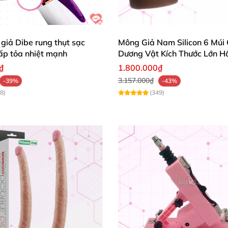
giả Dibe rung thụt sạc
Mông Giả Nam Silicon 6 Múi 
ấp tỏa nhiệt mạnh
Dương Vật Kích Thước Lớn H
₫
1.800.000₫
3.157.000₫
-39%
-43%
8)
(349)
nh như thật FAAK.