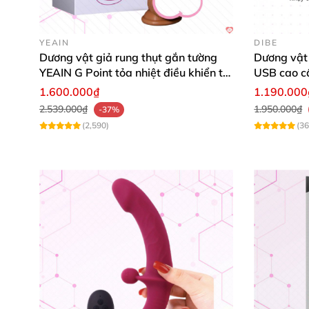
YEAIN
DIBE
Dương vật giả rung thụt gắn tường
Dương vật 
YEAIN G Point tỏa nhiệt điều khiển từ
USB cao c
xa
1.600.000₫
1.190.000
2.539.000₫
1.950.000₫
-37%
(2,590)
(36
Kích thước
của Dương vật giả silicone bắn ti