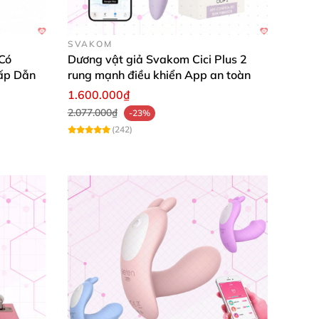
SVAKOM
Có
Dương vật giả Svakom Cici Plus 2
ấp Dẫn
rung mạnh điều khiển App an toàn
1.600.000₫
2.077.000₫
-23%
(242)