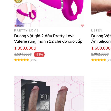
PRETTY LOVE
LETEN
Dương vật giả 2 đầu Pretty Love
Dương Vật
Valerie rung mạnh 12 chế độ cao cấp
Ấm Silicon
1.350.000₫
1.650.000
1.534.000₫
2.062.000₫
-12%
Silicone không chỉ có khả năng mô phỏng châ
(215)
(21
dụng.