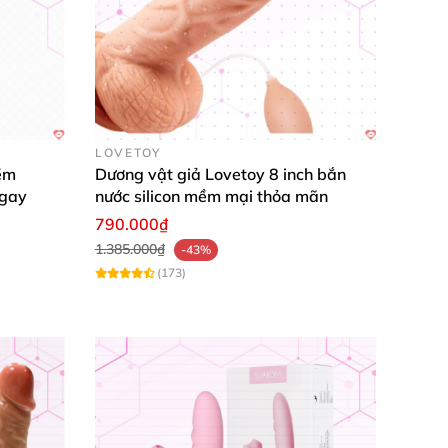
LOVETOY
ềm
Dương vật giả Lovetoy 8 inch bắn
ngay
nước silicon mềm mại thỏa mãn
790.000₫
1.385.000₫
-43%
(173)