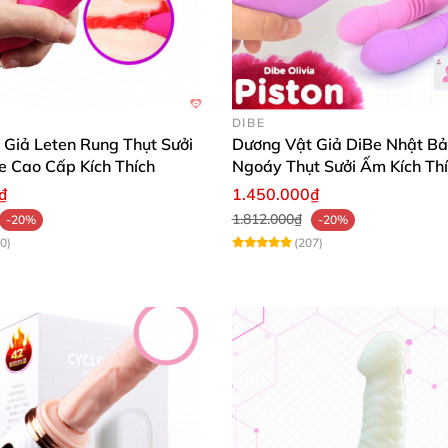
DIBE
 Giả Leten Rung Thụt Sưởi
Dương Vật Giả DiBe Nhật B
e Cao Cấp Kích Thích
Ngoáy Thụt Sưởi Ấm Kích Th
₫
1.450.000₫
1.812.000₫
-20%
-20%
n thật cảm giác da thịt
mà còn
rất dễ dàng vệ sinh
, đảm 
0)
(207)