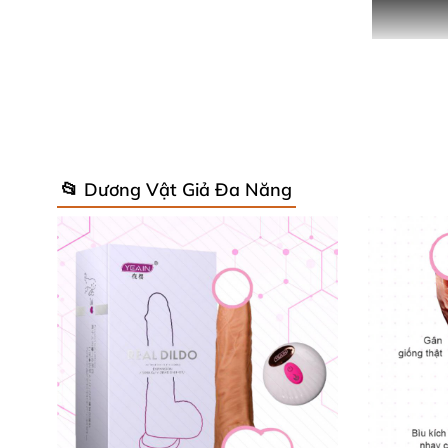
📂 Dương Vật Giả Đa Năng
Với thiết kế độc đáo
, chất liệu cao cấp
và
nhữn
tìm thấy niềm vui
và sự thư giãn
tuyệt đối.