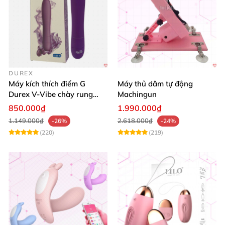
DUREX
Máy kích thích điểm G
Máy thủ dâm tự động
Durex V-Vibe chày rung
Machingun
tinh yêu không dây cao cấp
850.000₫
1.990.000₫
1.149.000₫
2.618.000₫
-26%
-24%
(220)
(219)