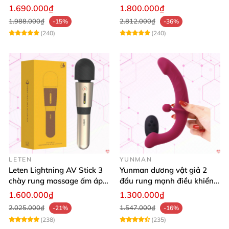
khoái cảm, giá tốt
Nghệ Sóng Âm Hút Mạnh
1.690.000₫
1.800.000₫
1.988.000₫
2.812.000₫
-15%
-36%
(240)
(240)
LETEN
YUNMAN
Leten Lightning AV Stick 3
Yunman dương vật giả 2
chày rung massage ấm áp
đầu rung mạnh điều khiển
kích thích
từ xa Les
1.600.000₫
1.300.000₫
2.025.000₫
1.547.000₫
-21%
-16%
(238)
(235)