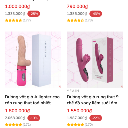
mua ngay
mại thỏa mãn
1.000.000₫
790.000₫
1.333.000₫
1.385.000₫
-25%
-43%
(177)
(173)
YEAIN
Dương vật giả Ailighter cao
Dương vật giả rung thụt 9
cấp rung thụt toả nhiệt
chế độ xoay liếm sưởi ấm
mềm mại kích thích
cao cấp Yeain
1.800.000₫
1.550.000₫
2.068.000₫
1.987.000₫
-13%
-22%
(171)
(170)