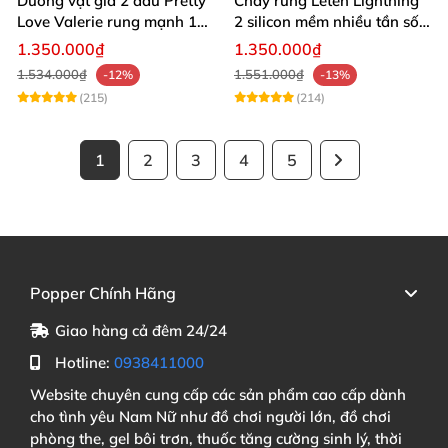
Dương vật giả 2 đầu Pretty
Chày rung Leten Lightning
Love Valerie rung mạnh 12
2 silicon mềm nhiều tần số
chế độ cao cấp
rung phát nhiệt
1.350.000₫
1.350.000₫
1.534.000₫
1.551.000₫
-12%
-13%
(215)
(214)
1
2
3
4
5
Popper Chính Hãng
Giao hàng cả đêm 24/24
Hotline:
0938411000
Website chuyên cung cấp các sản phẩm cao cấp dành
cho tình yêu Nam Nữ như đồ chơi người lớn, đồ chơi
phòng the, gel bôi trơn, thuốc tăng cường sinh lý, thời