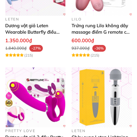
LETEN
LILO
Dương vật giả Leten
Trứng rung Lilo không dây
Wearable Butterfly điều
massage điểm G remote cao
khiển app bluetooth 16 chế
cấp USB
1.350.000₫
600.000₫
độ rung
1.840.000₫
937.000₫
-27%
-36%
(215)
(215)
PRETTY LOVE
LETEN