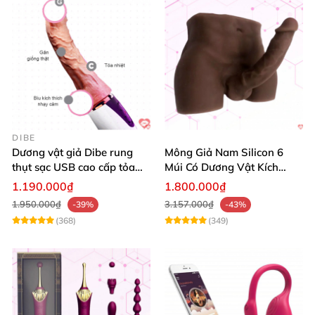
DIBE
Dương vật giả Dibe rung
Mông Giả Nam Silicon 6
thụt sạc USB cao cấp tỏa
Múi Có Dương Vật Kích
nhiệt mạnh
Thước Lớn Hấp Dẫn
1.190.000₫
1.800.000₫
1.950.000₫
3.157.000₫
-39%
-43%
(368)
(349)