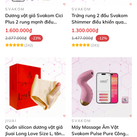
SVAKOM
SVAKOM
Dương vật giả Svakom Cici
Trứng rung 2 đầu Svakom
Plus 2 rung mạnh điều
Shimmer điều khiển qua
khiển App an toàn
App siêu kích thích
1.600.000₫
1.300.000₫
2.077.000₫
1.477.000₫
-23%
-12%
(242)
(241)
JIUAI
SVAKOM
Quần silicon dương vật giả
Máy Massage Âm Vật
Jiuai Long Love Size L, tăng
Svakom Pulse Pure Công