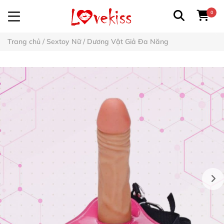
0
Trang chủ
/
Sextoy Nữ
/
Dương Vật Giả Đa Năng