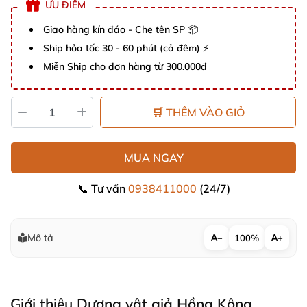
ƯU ĐIỂM
Giao hàng kín đáo - Che tên SP 📦
Ship hỏa tốc 30 - 60 phút (cả đêm) ⚡
Miễn Ship cho đơn hàng từ 300.000đ
🛒 THÊM VÀO GIỎ
MUA NGAY
📞 Tư vấn
0938411000
(24/7)
Mô tả
−
100%
+
Giới thiệu Dương vật giả Hồng Kông