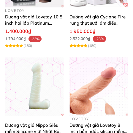
kém
, hư hại
thì liên hệ lại
để Đây kiểm tra
và đền lại
LOVETOY
mẫu khác.
Dương vật giả Lovetoy 10.5
Dương vật giả Cyclone Fire
inch hai lớp Platinum
rung thụt sưởi ấm điều
Silicone hàng khủng
khiển từ xa tiện lợi
1.400.000₫
1.950.000₫
1.794.000₫
2.532.000₫
-22%
-23%
(180)
(180)
LOVETOY
Dương vật giả Nippo Siêu
Dương vật giả Lovetoy 8
mềm Silicone y tế Nhật Bản
inch bắn nước silicon mềm