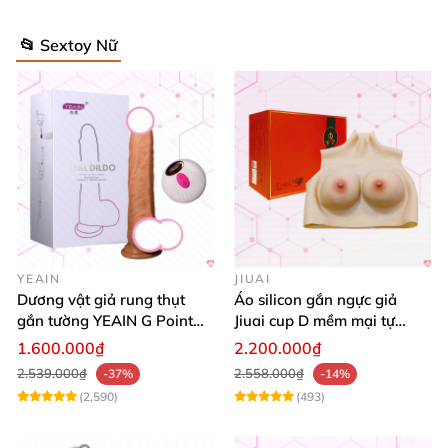
📂 Sextoy Nữ
YEAIN
JIUAI
Dương vật giả rung thụt
Áo silicon gắn ngực giả
gắn tường YEAIN G Point
Jiuai cup D mềm mại tự
tỏa nhiệt điều khiển từ xa
nhiên đẹp
1.600.000₫
2.200.000₫
2.539.000₫
2.558.000₫
-37%
-14%
(2,590)
(493)