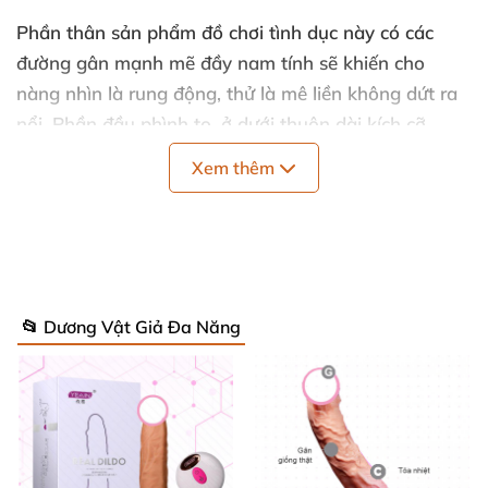
Phần thân sản phẩm đồ chơi tình dục này có
các
đường gân mạnh mẽ đầy nam tính
sẽ khiến cho
nàng nhìn là rung động
, thử là mê liền không dứt ra
nổi
. Phần đầu phình to
, ở dưới thuôn dài kích cỡ
bằng dương vật khi cương cứng
của đàn ông Châu
Xem thêm
Á
, không
quá to
quá bé vừa vặn cho chị em sung
sướng.
📂 Dương Vật Giả Đa Năng