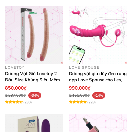
LOVETOY
LOVE SPOUSE
Dương Vật Giả Lovetoy 2
Dương vật giả dây đeo rung
Đầu Size Khủng Siêu Mềm
app Love Spouse cho Les,
Kích Thích Les
đồng tính nữ
850.000₫
990.000₫
1.287.000₫
1.151.000₫
-34%
-14%
(230)
(228)