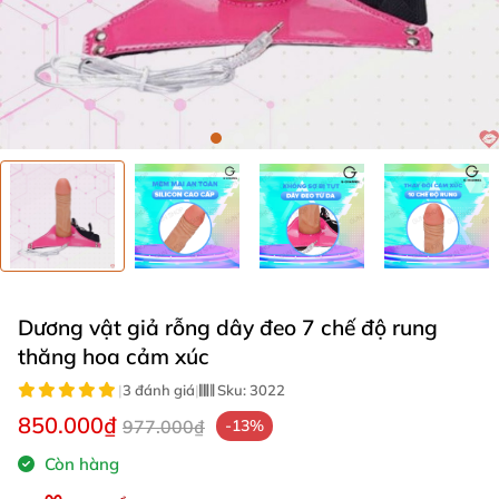
Dương vật giả rỗng dây đeo 7 chế độ rung
thăng hoa cảm xúc
|
3 đánh giá
|
Sku:
3022
850.000₫
977.000₫
-13%
Còn hàng