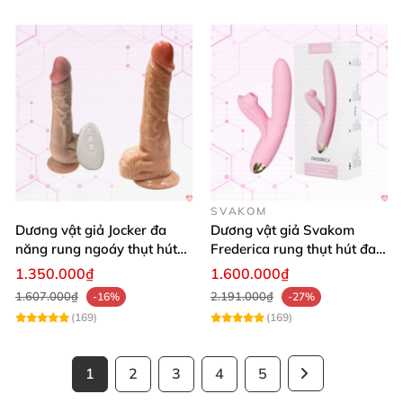
SVAKOM
Dương vật giả Jocker đa
Dương vật giả Svakom
năng rung ngoáy thụt hút
Frederica rung thụt hút đa
tường tỏa nhiệt
năng silicon cao cấp
1.350.000₫
1.600.000₫
1.607.000₫
2.191.000₫
-16%
-27%
(169)
(169)
1
2
3
4
5