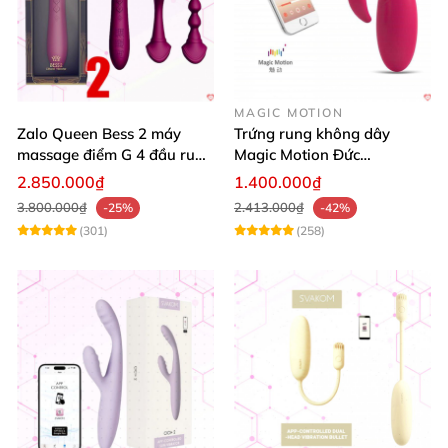
MAGIC MOTION
Zalo Queen Bess 2 máy
Trứng rung không dây
massage điểm G 4 đầu rung
Magic Motion Đức
toả nhiệt cao cấp
Bluetooth cao cấp kích thích
2.850.000₫
1.400.000₫
mạnh
3.800.000₫
2.413.000₫
-25%
-42%
(301)
(258)