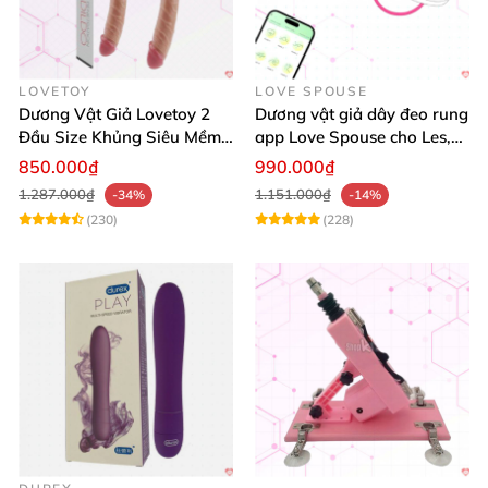
LOVETOY
LOVE SPOUSE
Dương Vật Giả Lovetoy 2
Dương vật giả dây đeo rung
Đầu Size Khủng Siêu Mềm
app Love Spouse cho Les,
Kích Thích Les
đồng tính nữ
850.000₫
990.000₫
1.287.000₫
1.151.000₫
-34%
-14%
(230)
(228)