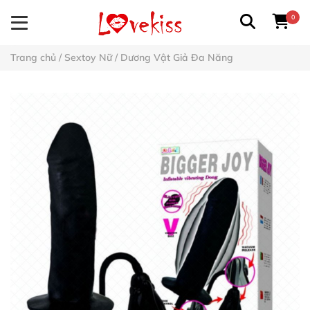
0
Trang chủ
/
Sextoy Nữ
/
Dương Vật Giả Đa Năng