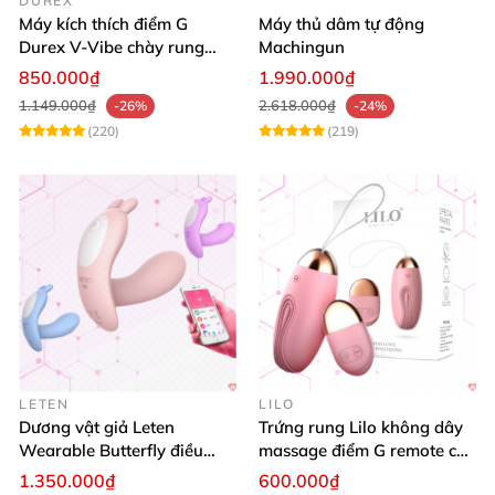
DUREX
Máy kích thích điểm G
Máy thủ dâm tự động
Durex V-Vibe chày rung
Machingun
tinh yêu không dây cao cấp
850.000₫
1.990.000₫
1.149.000₫
2.618.000₫
-26%
-24%
(220)
(219)
LETEN
LILO
Dương vật giả Leten
Trứng rung Lilo không dây
Wearable Butterfly điều
massage điểm G remote cao
khiển app bluetooth 16 chế
cấp USB
1.350.000₫
600.000₫