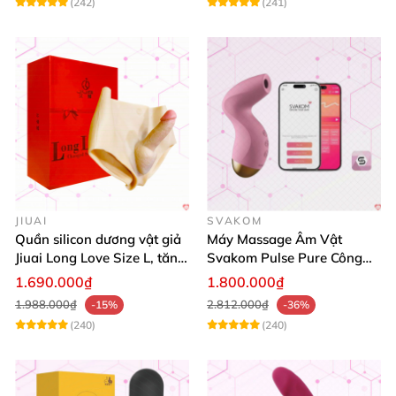
(242)
(241)
JIUAI
SVAKOM
Quần silicon dương vật giả
Máy Massage Âm Vật
Jiuai Long Love Size L, tăng
Svakom Pulse Pure Công
khoái cảm, giá tốt
Nghệ Sóng Âm Hút Mạnh
1.690.000₫
1.800.000₫
1.988.000₫
2.812.000₫
-15%
-36%
(240)
(240)