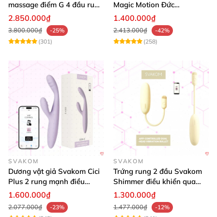
massage điểm G 4 đầu rung
Magic Motion Đức
toả nhiệt cao cấp
Bluetooth cao cấp kích thích
2.850.000₫
1.400.000₫
mạnh
3.800.000₫
2.413.000₫
-25%
-42%
(301)
(258)
SVAKOM
SVAKOM
Dương vật giả Svakom Cici
Trứng rung 2 đầu Svakom
Plus 2 rung mạnh điều
Shimmer điều khiển qua
khiển App an toàn
App siêu kích thích
1.600.000₫
1.300.000₫
2.077.000₫
1.477.000₫
-23%
-12%