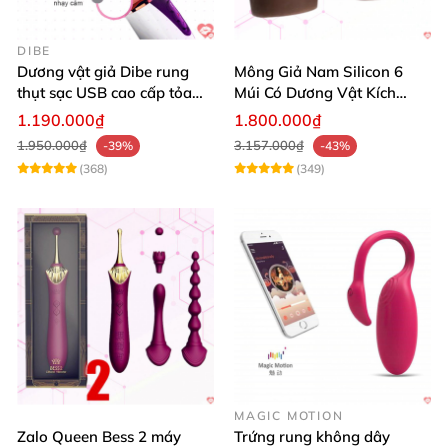
DIBE
Dương vật giả Dibe rung
Mông Giả Nam Silicon 6
thụt sạc USB cao cấp tỏa
Múi Có Dương Vật Kích
nhiệt mạnh
Thước Lớn Hấp Dẫn
1.190.000₫
1.800.000₫
1.950.000₫
3.157.000₫
-39%
-43%
(368)
(349)
MAGIC MOTION
Zalo Queen Bess 2 máy
Trứng rung không dây