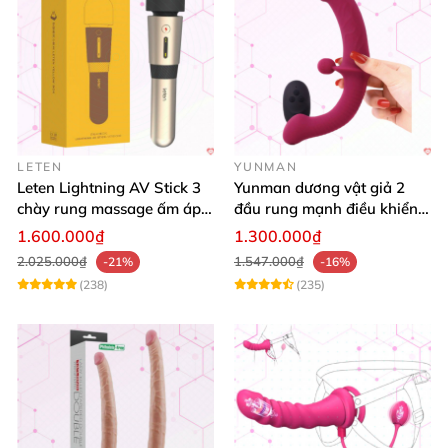
LETEN
YUNMAN
Leten Lightning AV Stick 3
Yunman dương vật giả 2
chày rung massage ấm áp
đầu rung mạnh điều khiển
kích thích
từ xa Les
1.600.000₫
1.300.000₫
2.025.000₫
1.547.000₫
-21%
-16%
(238)
(235)