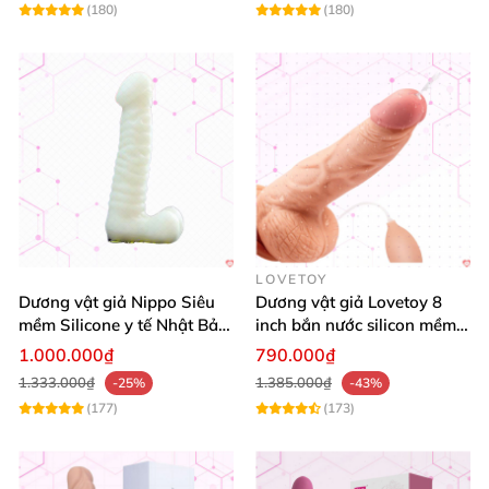
(180)
(180)
LOVETOY
Dương vật giả Nippo Siêu
Dương vật giả Lovetoy 8
mềm Silicone y tế Nhật Bản
inch bắn nước silicon mềm
mua ngay
mại thỏa mãn
1.000.000₫
790.000₫
1.333.000₫
1.385.000₫
-25%
-43%
(177)
(173)