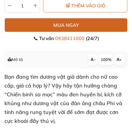
🛒 THÊM VÀO GIỎ
MUA NGAY
📞 Tư vấn
0938411000
(24/7)
Mô tả
−
100%
+
Bạn đang tìm
dương vật giả dành cho nữ cao
cấp
, giá cả hợp lý
? Vậy hãy tận hưởng chàng
“Chiến binh sa mạc” màu đen huyền bí
, kích cỡ
khủng như dương vật
của đàn ông châu Phi
và
tính năng rung tuyệt vời
để sớm đạt
được cơn
cực khoái đầy thú vị.