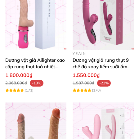
YEAIN
Dương vật giả Ailighter cao
Dương vật giả rung thụt 9
cấp rung thụt toả nhiệt
chế độ xoay liếm sưởi ấm
mềm mại kích thích
cao cấp Yeain
1.800.000₫
1.550.000₫
2.068.000₫
1.987.000₫
-13%
-22%
(171)
(170)