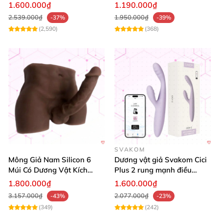
chống thấm nước
tỏa nhiệt điều khiển từ xa
, dễ dàng vệ sinh lau rửa
nhiệt mạnh
và không
1.600.000₫
1.190.000₫
bị nhiễm khuẩn
,
có thể sử dụng
được ở nơi có nước.
2.539.000₫
1.950.000₫
-37%
-39%
(2,590)
(368)
SVAKOM
Mông Giả Nam Silicon 6
Dương vật giả Svakom Cici
Múi Có Dương Vật Kích
Plus 2 rung mạnh điều
Thước Lớn Hấp Dẫn
khiển App an toàn
1.800.000₫
1.600.000₫
3.157.000₫
2.077.000₫
-43%
-23%
(349)
(242)