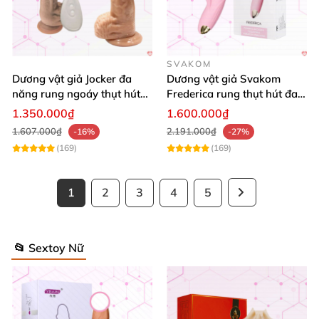
SVAKOM
Dương vật giả Jocker đa
Dương vật giả Svakom
năng rung ngoáy thụt hút
Frederica rung thụt hút đa
tường tỏa nhiệt
năng silicon cao cấp
1.350.000₫
1.600.000₫
1.607.000₫
2.191.000₫
-16%
-27%
(169)
(169)
1
2
3
4
5
📂 Sextoy Nữ