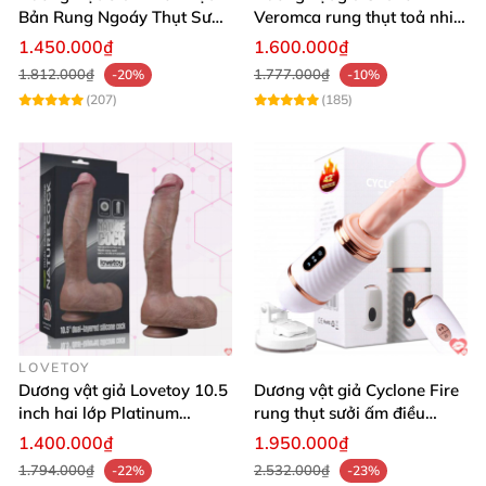
sản phẩm đồ chơi tình dục tốt nhất thị trường.
Bản Rung Ngoáy Thụt Sưởi
Veromca rung thụt toả nhiệt
Ấm Kích Thích
hút cực mạnh
1.450.000₫
1.600.000₫
1.812.000₫
1.777.000₫
-20%
-10%
(207)
(185)
LOVETOY
Dương vật giả Lovetoy 10.5
Dương vật giả Cyclone Fire
inch hai lớp Platinum
rung thụt sưởi ấm điều
Silicone hàng khủng
khiển từ xa tiện lợi
1.400.000₫
1.950.000₫
1.794.000₫
2.532.000₫
-22%
-23%