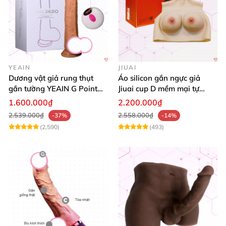
YEAIN
JIUAI
Dương vật giả rung thụt
Áo silicon gắn ngực giả
gắn tường YEAIN G Point
Jiuai cup D mềm mại tự
tỏa nhiệt điều khiển từ xa
nhiên đẹp
1.600.000₫
2.200.000₫
2.539.000₫
2.558.000₫
-37%
-14%
(2,590)
(493)