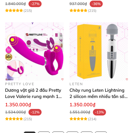
độ rung
1.840.000₫
937.000₫
-27%
-36%
(215)
(215)
PRETTY LOVE
LETEN
Dương vật giả 2 đầu Pretty
Chày rung Leten Lightning
Love Valerie rung mạnh 12
2 silicon mềm nhiều tần số
chế độ cao cấp
rung phát nhiệt
1.350.000₫
1.350.000₫
1.534.000₫
1.551.000₫
-12%
-13%
(215)
(214)