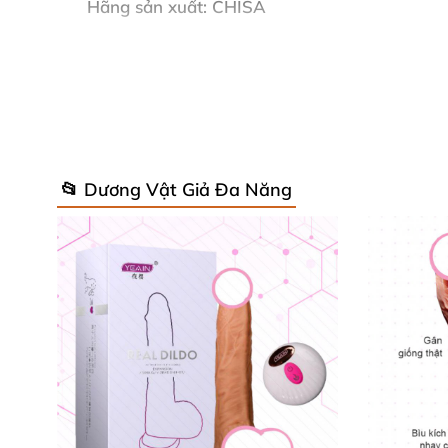
Hãng sản xuất: CHISA
Xuất xứ: Mỹ
Nhập khẩu: Hồng Kong
Mã: DVK10
📂 Dương Vật Giả Đa Năng
Mô tả sản phẩm về dương vật giả ch
Dương vật giả gắn tường
, đen
, siêu bự
của đà
ông chồng không tài nào đáp ứng
được
. Vì vậ