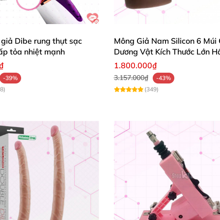
giả Dibe rung thụt sạc
Mông Giả Nam Silicon 6 Múi 
ấp tỏa nhiệt mạnh
Dương Vật Kích Thước Lớn H
₫
1.800.000₫
3.157.000₫
-39%
-43%
8)
(349)