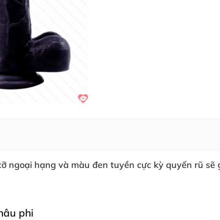
 cỡ ngoại hạng
và màu đen tuyền cực kỳ quyến rũ
sẽ 
hâu phi