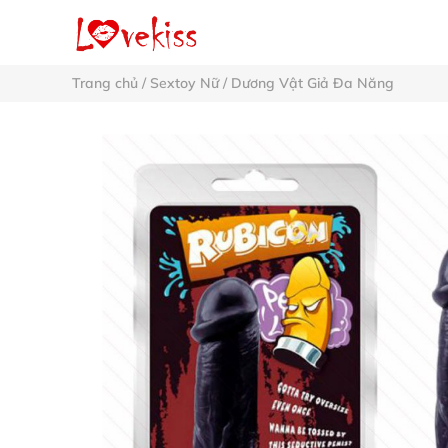
Trang chủ
/
Sextoy Nữ
/
Dương Vật Giả Đa Năng