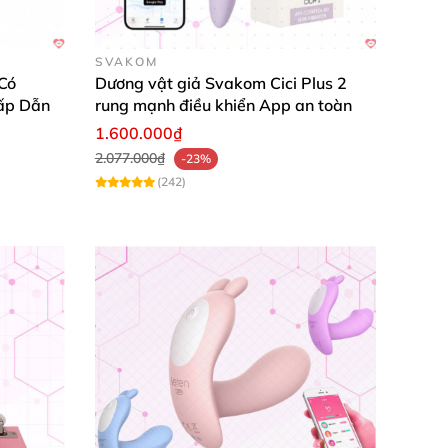
SVAKOM
Có
Dương vật giả Svakom Cici Plus 2
ấp Dẫn
rung mạnh điều khiển App an toàn
1.600.000₫
2.077.000₫
-23%
(242)