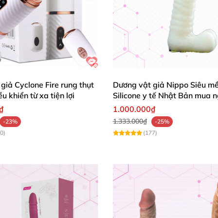
giả Cyclone Fire rung thụt
Dương vật giả Nippo Siêu m
u khiển từ xa tiện lợi
Silicone y tế Nhật Bản mua 
₫
1.000.000₫
1.333.000₫
-23%
-25%
0)
(177)