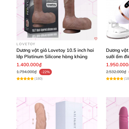
LOVETOY
Dương vật giả Lovetoy 10.5 inch hai
Dương vật 
lớp Platinum Silicone hàng khủng
sưởi ấm điề
1.400.000₫
1.950.000
1.794.000₫
2.532.000₫
-22%
(180)
(18