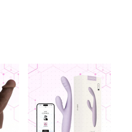
những quý cô có ham muốn mạnh mẽ
mà đức
ị em thỏa mãn cơn hứng tình đầy mãnh liệt.