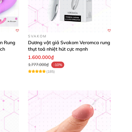
SVAKOM
ản Rung
Dương vật giả Svakom Veromca rung
ích
thụt toả nhiệt hút cực mạnh
1.600.000₫
mà bạn yêu thích.
1.777.000₫
-10%
(185)
n trước khi bảo quản
. Sử dụng thêm
các sản