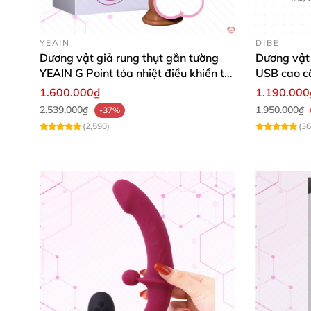
YEAIN
DIBE
Dương vật giả rung thụt gắn tường
Dương vật 
YEAIN G Point tỏa nhiệt điều khiển từ
USB cao c
xa
1.600.000₫
1.190.000
2.539.000₫
1.950.000₫
-37%
(2,590)
(36