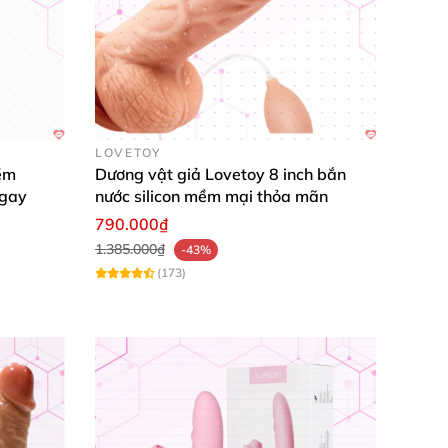
LOVETOY
ềm
Dương vật giả Lovetoy 8 inch bắn
ngay
nước silicon mềm mại thỏa mãn
790.000₫
1.385.000₫
-43%
(173)