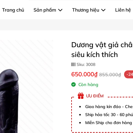
Trang chủ
Sản phẩm
Thương hiệu
Liên hệ
Dương vật giả châ
siêu kích thích
Sku:
3008
650.000₫
855.000₫
-2
Còn hàng
ƯU ĐIỂM
Giao hàng kín đáo - Che
Ship hỏa tốc 30 - 60 ph
Miễn Ship cho đơn hàng