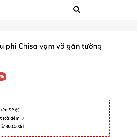
u phi Chisa vạm vỡ gắn tường
4%
 tên SP 📦
út (cả đêm) ⚡
 từ 300.000đ