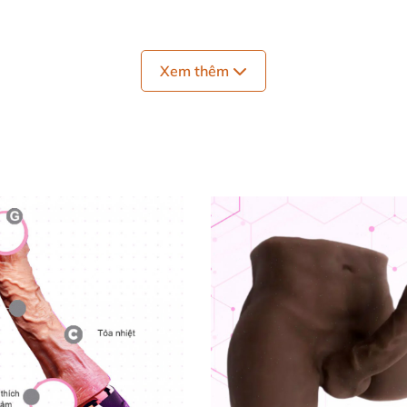
Xem thêm
âu phi
n ông châu Phi là mơ ước
của
rất nhiều cô nàng
, nhất là
y
, dương vật giả châu phi cự kỳ “khủng khiếp”
sẽ giúp ch