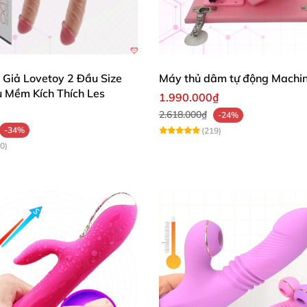
 Giả Lovetoy 2 Đầu Size
Máy thủ dâm tự động Machi
u Mềm Kích Thích Les
1.990.000₫
2.618.000₫
-24%
-34%
(219)
0)