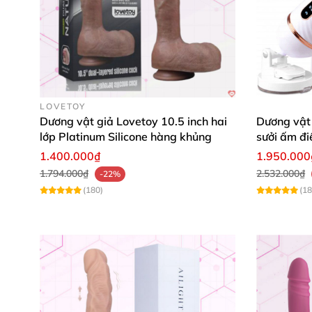
LOVETOY
Dương vật giả Lovetoy 10.5 inch hai
Dương vật 
lớp Platinum Silicone hàng khủng
sưởi ấm điề
1.400.000₫
1.950.000
1.794.000₫
2.532.000₫
-22%
(180)
(18