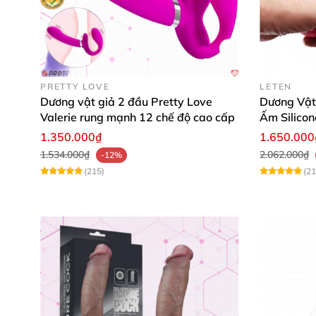
PRETTY LOVE
LETEN
Dương vật giả 2 đầu Pretty Love
Dương Vật
Valerie rung mạnh 12 chế độ cao cấp
Ấm Silicon
Dương vật dây đeo rỗng ruột Baile có xuất 
1.350.000₫
1.650.000
cùng tone màu da đặc trưng mang tới sự châ
1.534.000₫
2.062.000₫
-12%
(215)
(21