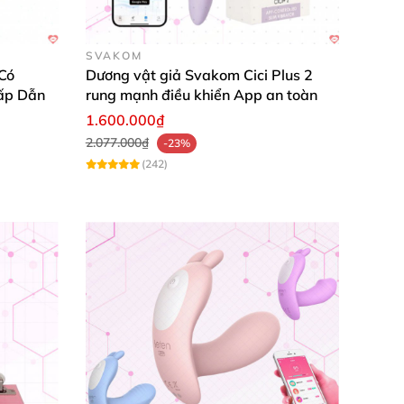
SVAKOM
 “cậu nhỏ” khiêm tốn
. Ngoài ra
, sextoy này
Có
Dương vật giả Svakom Cici Plus 2
ấp Dẫn
rung mạnh điều khiển App an toàn
1.600.000₫
2.077.000₫
-23%
(242)