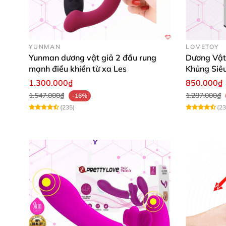
YUNMAN
LOVETOY
Yunman dương vật giả 2 đầu rung
Dương Vật
mạnh điều khiển từ xa Les
Khủng Siê
1.300.000₫
850.000₫
1.547.000₫
1.287.000₫
-16%
(235)
(23