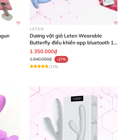
LETEN
ngun
Dương vật giả Leten Wearable
Butterfly điều khiển app bluetooth 16
chế độ rung
1.350.000₫
1.840.000₫
-27%
(215)