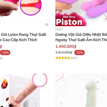
DIBE
 Giả Leten Rung Thụt Sưởi
Dương Vật Giả DiBe Nhật B
e Cao Cấp Kích Thích
Ngoáy Thụt Sưởi Ấm Kích Th
xứ USA
và
được làm từ silicon cao cấp nên đảm bảo an to
₫
1.450.000₫
n thực
và quyến rũ cho sản phẩm.
1.812.000₫
-20%
-20%
0)
(207)