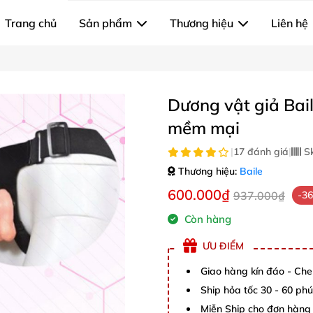
Trang chủ
Sản phẩm
Thương hiệu
Liên hệ
Dương vật giả Bai
mềm mại
|
17 đánh giá
|
S
Thương hiệu:
Baile
600.000₫
937.000₫
-3
Còn hàng
ƯU ĐIỂM
Giao hàng kín đáo - Che
Ship hỏa tốc 30 - 60 ph
Miễn Ship cho đơn hàng