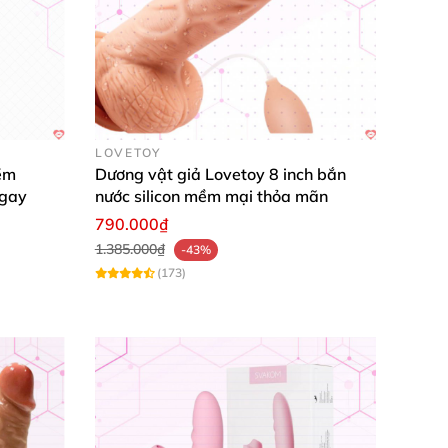
LOVETOY
ềm
Dương vật giả Lovetoy 8 inch bắn
ngay
nước silicon mềm mại thỏa mãn
790.000₫
1.385.000₫
-43%
(173)