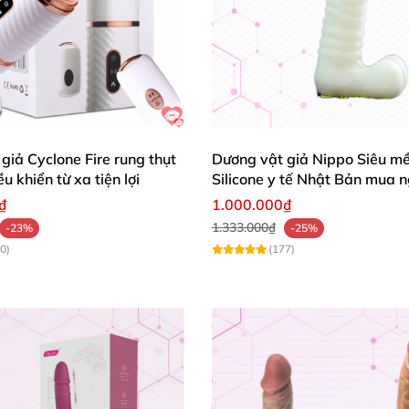
giả Cyclone Fire rung thụt
Dương vật giả Nippo Siêu m
u khiển từ xa tiện lợi
Silicone y tế Nhật Bản mua 
₫
1.000.000₫
1.333.000₫
-23%
-25%
0)
(177)