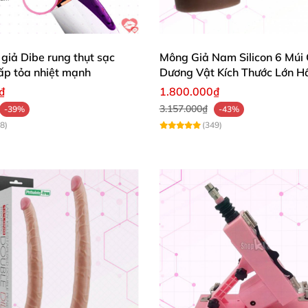
 cỡ dương vật cho
những quý ông kém may mắn khi sở hữu
giả Dibe rung thụt sạc
Mông Giả Nam Silicon 6 Múi 
c
các cặp đôi đồng tính nữ.
ấp tỏa nhiệt mạnh
Dương Vật Kích Thước Lớn H
₫
1.800.000₫
3.157.000₫
-39%
-43%
8)
(349)