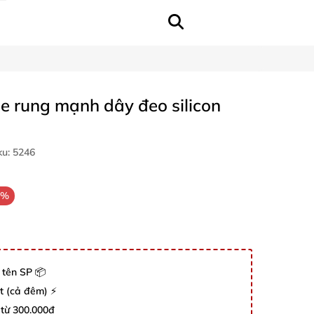
le rung mạnh dây đeo silicon
ku:
5246
6%
 tên SP 📦
út (cả đêm) ⚡
 từ 300.000đ