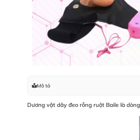
Mô tả
Dương vật dây đeo rỗng ruột Baile là dòn