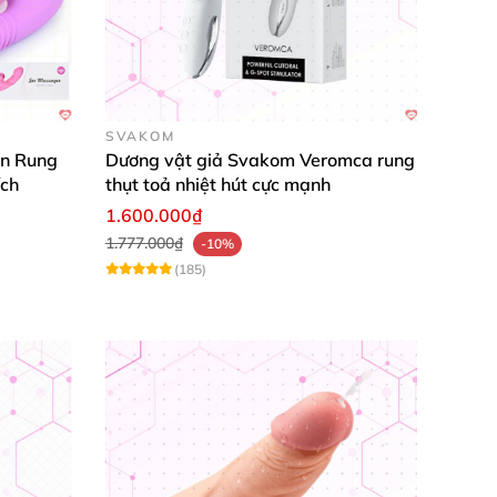
SVAKOM
ản Rung
Dương vật giả Svakom Veromca rung
ích
thụt toả nhiệt hút cực mạnh
àn
.
Bên cạnh đó
, cấu tạo giống dương vật thật
1.600.000₫
1.777.000₫
-10%
(185)