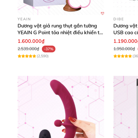
YEAIN
DIBE
Dương vật giả rỗng ruột Baile giúp tăng kích
Dương vật giả rung thụt gắn tường
Dương vật 
cũng
có thể dùng
để thủ dâm cho chị em
hoặ
YEAIN G Point tỏa nhiệt điều khiển từ
USB cao c
xa
1.600.000₫
1.190.000
2.539.000₫
1.950.000₫
-37%
(2,590)
(36